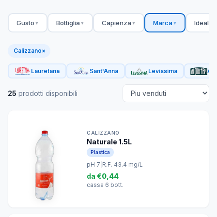
Gusto
Bottiglia
Capienza
Marca
Ideale 
▼
▼
▼
▼
Calizzano
×
Lauretana
Sant'Anna
Levissima
Acq
25
prodotti disponibili
CALIZZANO
Naturale 1.5L
Plastica
pH 7
|
R.F. 43.4 mg/L
da
€0,44
cassa 6 bott.