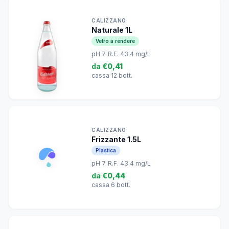
CALIZZANO
Naturale 1L
Vetro a rendere
pH 7
|
R.F. 43.4 mg/L
da
€0,41
cassa 12 bott.
CALIZZANO
Frizzante 1.5L
Plastica
pH 7
|
R.F. 43.4 mg/L
da
€0,44
cassa 6 bott.