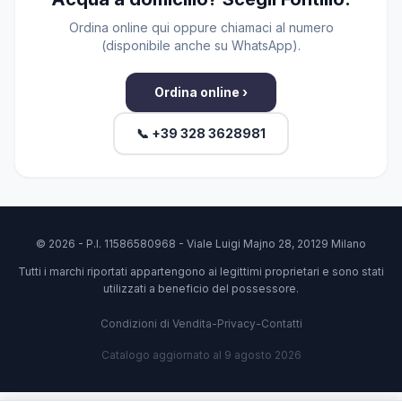
Ordina online qui oppure chiamaci al numero
(disponibile anche su WhatsApp).
Ordina online ›
📞 +39 328 3628981
© 2026 - P.I. 11586580968 - Viale Luigi Majno 28, 20129 Milano
Tutti i marchi riportati appartengono ai legittimi proprietari e sono stati
utilizzati a beneficio del possessore.
Condizioni di Vendita
-
Privacy
-
Contatti
Catalogo aggiornato al 9 agosto 2026