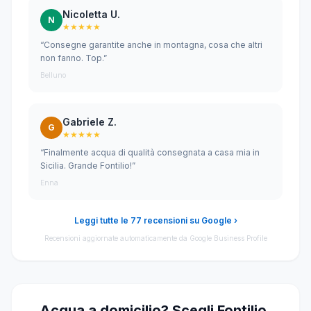
Nicoletta U.
N
★★★★★
“Consegne garantite anche in montagna, cosa che altri
non fanno. Top.”
Belluno
Gabriele Z.
G
★★★★★
“Finalmente acqua di qualità consegnata a casa mia in
Sicilia. Grande Fontilio!”
Enna
Leggi tutte le 77 recensioni su Google ›
Recensioni aggiornate automaticamente da Google Business Profile
Acqua a domicilio? Scegli Fontilio.