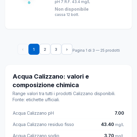
pH 7
|
R.F. 43.4 mg/L
Non disponibile
cassa 12 bott.
‹
1
2
3
›
Pagina 1 di 3 — 25 prodotti
Acqua Calizzano: valori e
composizione chimica
Range valori tra tutti i prodotti Calizzano disponibili.
Fonte: etichette ufficiali.
Acqua Calizzano pH
7.00
Acqua Calizzano residuo fisso
43.40
mg/L
Acqua Calizzano sodio
3.70
mg/L