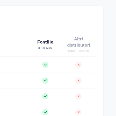
Altri
Fontilio
distributori
a Albizzate
acqua + bevande
✓
✗
✓
✗
✓
✗
✓
✗