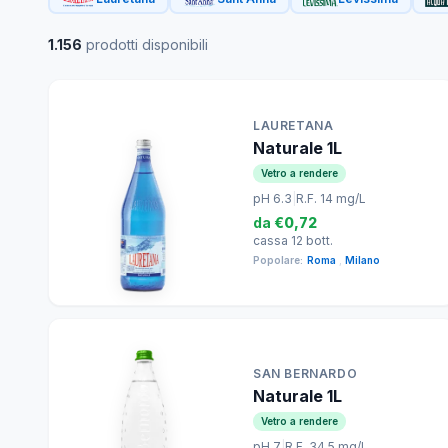
1.156
prodotti disponibili
LAURETANA
Naturale 1L
Vetro a rendere
pH 6.3
|
R.F. 14 mg/L
da
€0,72
cassa 12 bott.
Popolare:
Roma
,
Milano
SAN BERNARDO
Naturale 1L
Vetro a rendere
pH 7
|
R.F. 34.5 mg/L