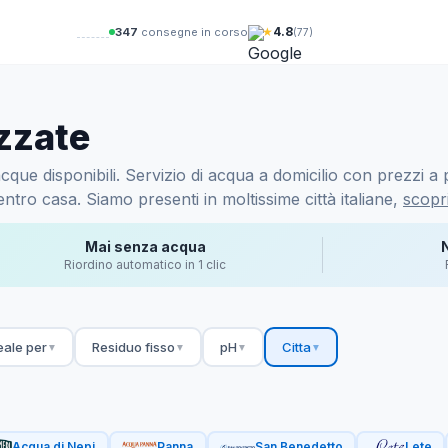
★
4.8
346
consegne in corso
(77)
zzate
que disponibili. Servizio di acqua a domicilio con prezzi a p
ntro casa. Siamo presenti in moltissime città italiane,
scopri
Mai senza acqua
Riordino automatico in 1 clic
eale per
Residuo fisso
pH
Citta
▼
▼
▼
▼
Acqua di Nepi
Panna
San Benedetto
Lete