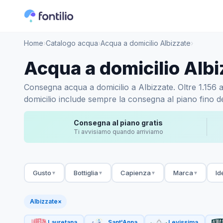
Home
›
Catalogo acqua
›
Acqua a domicilio Albizzate
›
Acqua a domicilio Albi
Consegna acqua a domicilio a Albizzate. Oltre 1.156 ac
domicilio include sempre la consegna al piano fino de
Consegna al piano gratis
Ti avvisiamo quando arriviamo
Gusto
Bottiglia
Capienza
Marca
Id
▼
▼
▼
▼
Albizzate
×
Lauretana
Sant'Anna
Levissima