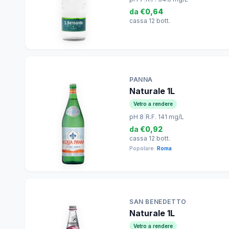
da
€0,64
cassa 12 bott.
PANNA
Naturale 1L
Vetro a rendere
pH 8
|
R.F. 141 mg/L
da
€0,92
cassa 12 bott.
Popolare:
Roma
SAN BENEDETTO
Naturale 1L
Vetro a rendere