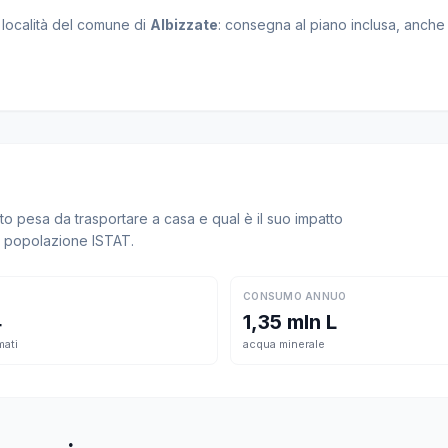
e località del comune di
Albizzate
: consegna al piano inclusa, anche p
 pesa da trasportare a casa e qual è il suo impatto
la popolazione ISTAT.
CONSUMO ANNUO
4
1,35 mln L
mati
acqua minerale