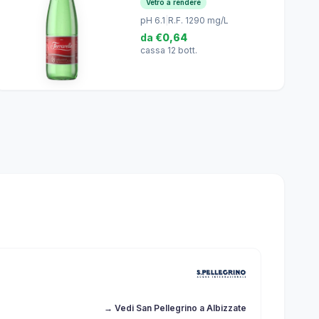
Vetro a rendere
pH 6.1
|
R.F. 1290 mg/L
da
€0,64
cassa 12 bott.
→ Vedi San Pellegrino a Albizzate