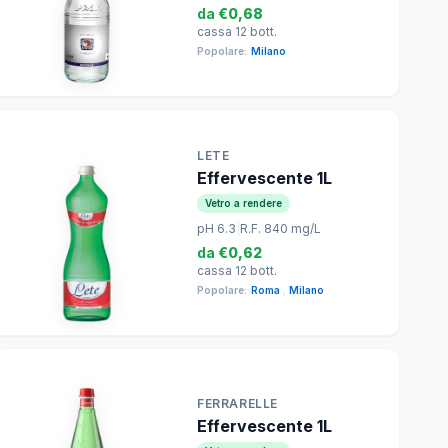
da
€0,68
cassa 12 bott.
Popolare:
Milano
LETE
Effervescente 1L
Vetro a rendere
pH 6.3
|
R.F. 840 mg/L
da
€0,62
cassa 12 bott.
Popolare:
Roma
,
Milano
FERRARELLE
Effervescente 1L