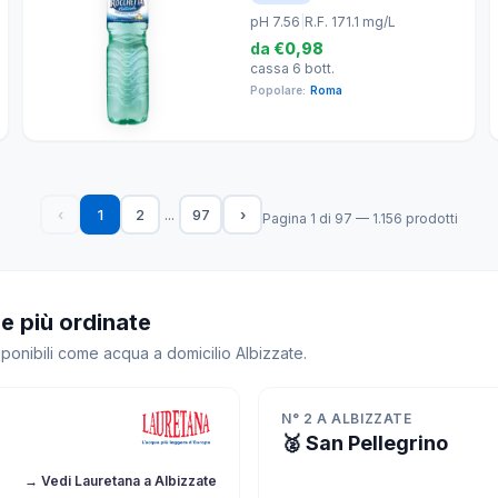
pH 7.56
|
R.F. 171.1 mg/L
da
€0,98
cassa 6 bott.
Popolare:
Roma
...
‹
1
2
97
›
Pagina 1 di 97 — 1.156 prodotti
e più ordinate
sponibili come acqua a domicilio Albizzate.
N° 2 A ALBIZZATE
🥈 San Pellegrino
→ Vedi Lauretana a Albizzate