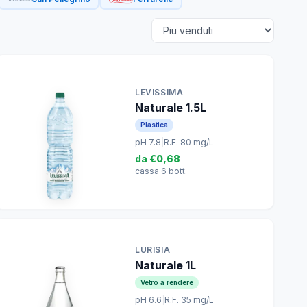
LEVISSIMA
Naturale 1.5L
Plastica
pH 7.8
|
R.F. 80 mg/L
da
€0,68
cassa 6 bott.
LURISIA
Naturale 1L
Vetro a rendere
pH 6.6
|
R.F. 35 mg/L