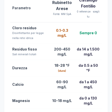
Catalogo
Rubinetto
Fontilio
Parametro
Arese
0 referenze · scegli
Fonte: MM SpA
tu
Cloro residuo
0.1-0.3
Sempre 0
Disinfettante per legge
mg/L
nella rete idrica
Residuo fisso
200-450
da 14 a 1.500
mg/L
mg/L
Sali minerali totali
18-28 °F
da 0.5 a 50
Durezza
°F
(dura)
60-90
da 1 a 450
Calcio
mg/L
mg/L
da 0 a 130
Magnesio
10-18 mg/L
mg/L