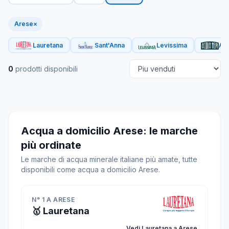
Arese
×
Lauretana
Sant'Anna
Levissima
Acq
0
prodotti disponibili
Acqua a domicilio Arese: le marche
più ordinate
Le marche di acqua minerale italiane più amate, tutte
disponibili come acqua a domicilio Arese.
N° 1 A ARESE
🥇 Lauretana
→ Vedi Lauretana a Arese