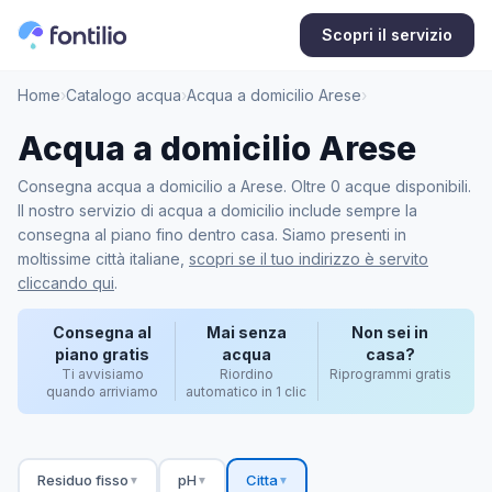
Scopri il servizio
Home
›
Catalogo acqua
›
Acqua a domicilio Arese
›
Acqua a domicilio Arese
Consegna acqua a domicilio a Arese. Oltre 0 acque disponibili.
Il nostro servizio di acqua a domicilio include sempre la
consegna al piano fino dentro casa. Siamo presenti in
moltissime città italiane,
scopri se il tuo indirizzo è servito
cliccando qui
.
Consegna al
Mai senza
Non sei in
piano gratis
acqua
casa?
Ti avvisiamo
Riordino
Riprogrammi gratis
quando arriviamo
automatico in 1 clic
Residuo fisso
pH
Citta
▼
▼
▼