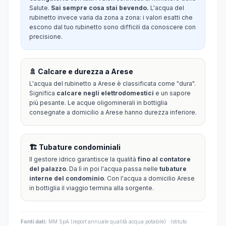
Salute.
Sai sempre cosa stai bevendo.
L'acqua del
rubinetto invece varia da zona a zona: i valori esatti che
escono dal tuo rubinetto sono difficili da conoscere con
precisione.
🚿 Calcare e durezza a Arese
L'acqua del rubinetto a Arese è classificata come "dura".
Significa
calcare negli elettrodomestici
e un sapore
più pesante. Le acque oligominerali in bottiglia
consegnate a domicilio a Arese hanno durezza inferiore.
🏗️ Tubature condominiali
Il gestore idrico garantisce la qualità
fino al contatore
del palazzo
. Da lì in poi l'acqua passa nelle
tubature
interne del condominio
. Con l'acqua a domicilio Arese
in bottiglia il viaggio termina alla sorgente.
Fonti dati:
MM SpA (report annuale qualità acqua potabile) · Istituto