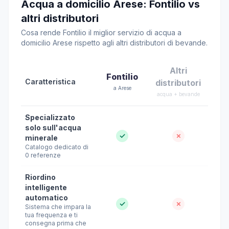
Acqua a domicilio Arese: Fontilio vs
altri distributori
Cosa rende Fontilio il miglior servizio di acqua a
domicilio Arese rispetto agli altri distributori di bevande.
Altri
Fontilio
Caratteristica
distributori
a Arese
acqua + bevande
Specializzato
solo sull'acqua
✓
✗
minerale
Catalogo dedicato di
0 referenze
Riordino
intelligente
automatico
✓
✗
Sistema che impara la
tua frequenza e ti
consegna prima che