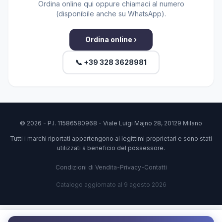
Ordina online qui oppure chiamaci al numero
(disponibile anche su WhatsApp).
Ordina online ›
📞 +39 328 3628981
© 2026 - P.I. 11586580968 - Viale Luigi Majno 28, 20129 Milano
Tutti i marchi riportati appartengono ai legittimi proprietari e sono stati
utilizzati a beneficio del possessore.
Condizioni di Vendita
-
Privacy
-
Contatti
Catalogo aggiornato al 9 agosto 2026