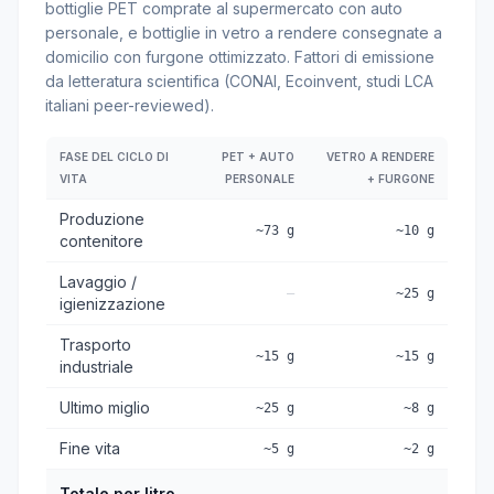
bottiglie PET comprate al supermercato con auto
personale, e bottiglie in vetro a rendere consegnate a
domicilio con furgone ottimizzato. Fattori di emissione
da letteratura scientifica (CONAI, Ecoinvent, studi LCA
italiani peer-reviewed).
FASE DEL CICLO DI
PET + AUTO
VETRO A RENDERE
VITA
PERSONALE
+ FURGONE
Produzione
~73 g
~10 g
contenitore
Lavaggio /
—
~25 g
igienizzazione
Trasporto
~15 g
~15 g
industriale
Ultimo miglio
~25 g
~8 g
Fine vita
~5 g
~2 g
Totale per litro