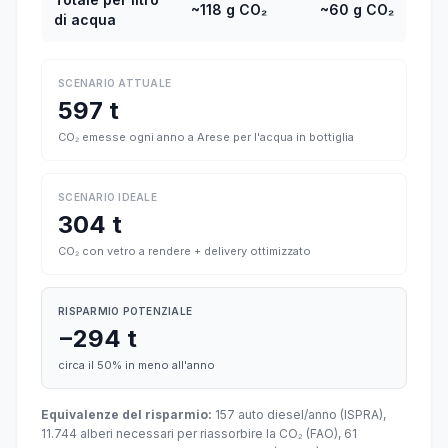
~118 g CO₂
~60 g CO₂
di acqua
SCENARIO ATTUALE
597 t
CO₂ emesse ogni anno a Arese per l'acqua in bottiglia
SCENARIO IDEALE
304 t
CO₂ con vetro a rendere + delivery ottimizzato
RISPARMIO POTENZIALE
−294 t
circa il 50% in meno all'anno
Equivalenze del risparmio:
157 auto diesel/anno (ISPRA),
11.744 alberi necessari per riassorbire la CO₂ (FAO), 61