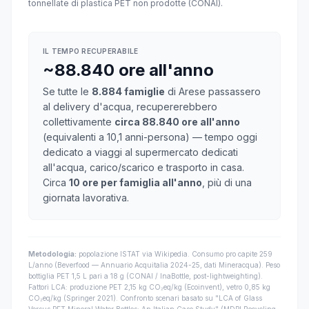
tonnellate di plastica PET non prodotte (CONAI).
IL TEMPO RECUPERABILE
~88.840 ore all'anno
Se tutte le
8.884 famiglie
di Arese passassero
al delivery d'acqua, recupererebbero
collettivamente
circa 88.840 ore all'anno
(equivalenti a 10,1 anni-persona) — tempo oggi
dedicato a viaggi al supermercato dedicati
all'acqua, carico/scarico e trasporto in casa.
Circa
10 ore per famiglia all'anno
, più di una
giornata lavorativa.
Metodologia:
popolazione ISTAT via Wikipedia. Consumo pro capite 259
L/anno (Beverfood — Annuario Acquitalia 2024-25, dati Mineracqua). Peso
bottiglia PET 1,5 L pari a 18 g (CONAI / InaBottle, post-lightweighting).
Fattori LCA: produzione PET 2,15 kg CO₂eq/kg (Ecoinvent), vetro 0,85 kg
CO₂eq/kg (Springer 2021). Confronto scenari basato su "LCA of Glass