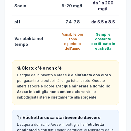
da 1 a 200
Sodio
5-20 mg/L
mg/L
pH
7.4-7.8
da 5.5 a 8.5
Variabile per
Sempre
Variabilità nel
zona
costante
e periodo
certificato in
tempo
dell'anno
etichetta
⚗️ Cloro: c'è o non c'è
L'acqua del rubinetto a Arese
è disinfettata con cloro
per garantire la potabilità lungo tutta la rete. Questo
altera sapore e odore.
L'acqua minerale a domicilio
Arese in bottiglia non contiene cloro
: viene
imbottigliata sterile direttamente alla sorgente.
🏷️ Etichetta: cosa stai bevendo davvero
L'acqua a domicilio Arese in bottiglia ha
l'etichetta
obbligatoria
con tutti i valori certificati al Ministero della