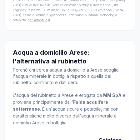
Versus PET Mineral Water Bottles: An Italian Case Study" (MDPI Recycling
2021) e studi last-mile delivery vs customer pickup (Edwards et al., Int. J.
Logistics Research). Auto diesel: 167 g CO₂/km × 11.200 km/anno (ISPRA
2021). Stime di ordine di grandezza, non valori puntuali. Metodologia
completa:
dati@fontilio.it
.
Acqua a domicilio Arese:
l'alternativa al rubinetto
Perché chi cerca acqua a domicilio a Arese sceglie
l'acqua minerale in bottiglia rispetto a quella del
rubinetto: confronto e dati certi.
L'acqua del rubinetto a Arese è erogata da
MM SpA
e
proviene principalmente dall'
Falde acquifere
sotterranee
. È un'acqua sicura e potabile, ma con
caratteristiche molto diverse dall'acqua minerale a
domicilio Arese in bottiglia.