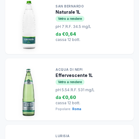
SAN BERNARDO
Naturale 1L
Vetro a rendere
pH 7
|
R.F. 34.5 mg/L
da
€0,64
cassa 12 bott.
ACQUA DI NEPI
Effervescente 1L
Vetro a rendere
pH 5.54
|
R.F. 531 mg/L
da
€0,60
cassa 12 bott.
Popolare:
Roma
LURISIA