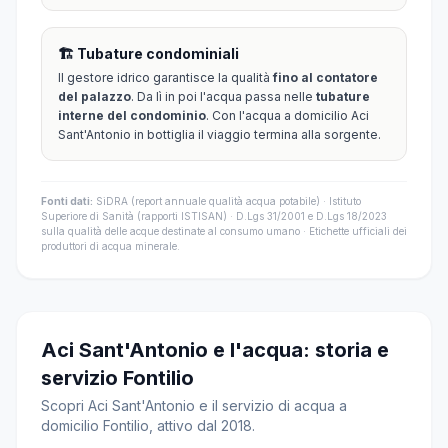
🏗️ Tubature condominiali
Il gestore idrico garantisce la qualità
fino al contatore
del palazzo
. Da lì in poi l'acqua passa nelle
tubature
interne del condominio
. Con l'acqua a domicilio Aci
Sant'Antonio in bottiglia il viaggio termina alla sorgente.
Fonti dati:
SiDRA (report annuale qualità acqua potabile) · Istituto
Superiore di Sanità (rapporti ISTISAN) · D.Lgs 31/2001 e D.Lgs 18/2023
sulla qualità delle acque destinate al consumo umano · Etichette ufficiali dei
produttori di acqua minerale.
Aci Sant'Antonio e l'acqua: storia e
servizio Fontilio
Scopri Aci Sant'Antonio e il servizio di acqua a
domicilio Fontilio, attivo dal 2018.