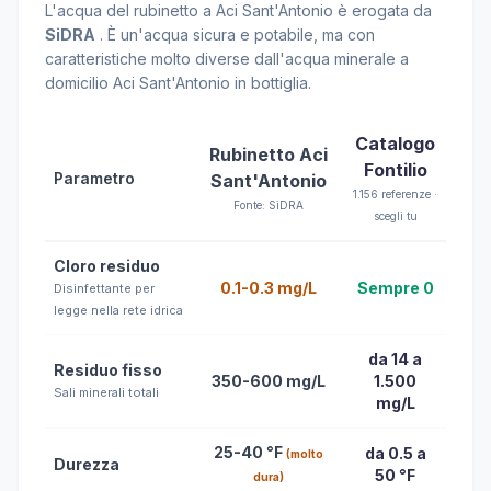
L'acqua del rubinetto a Aci Sant'Antonio è erogata da
SiDRA
. È un'acqua sicura e potabile, ma con
caratteristiche molto diverse dall'acqua minerale a
domicilio Aci Sant'Antonio in bottiglia.
Catalogo
Rubinetto Aci
Fontilio
Parametro
Sant'Antonio
1.156 referenze ·
Fonte: SiDRA
scegli tu
Cloro residuo
0.1-0.3 mg/L
Sempre 0
Disinfettante per
legge nella rete idrica
da 14 a
Residuo fisso
350-600 mg/L
1.500
Sali minerali totali
mg/L
25-40 °F
da 0.5 a
(molto
Durezza
50 °F
dura)