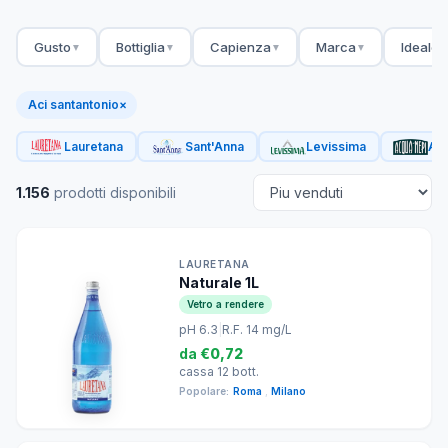
Gusto
Bottiglia
Capienza
Marca
Ideale 
▼
▼
▼
▼
Aci santantonio
×
Lauretana
Sant'Anna
Levissima
Acq
1.156
prodotti disponibili
LAURETANA
Naturale 1L
Vetro a rendere
pH 6.3
|
R.F. 14 mg/L
da
€0,72
cassa 12 bott.
Popolare:
Roma
,
Milano