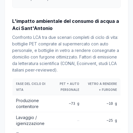
L'impatto ambientale del consumo di acqua a
Aci Sant'Antonio
Confronto LCA tra due scenari completi di ciclo di vita:
bottiglie PET comprate al supermercato con auto
personale, e bottiglie in vetro a rendere consegnate a
domicilio con furgone ottimizzato. Fattori di emissione
da letteratura scientifica (CONAI, Ecoinvent, studi LCA
italiani peer-reviewed).
FASE DEL CICLO DI
PET + AUTO
VETRO A RENDERE
VITA
PERSONALE
+ FURGONE
Produzione
~73 g
~10 g
contenitore
Lavaggio /
—
~25 g
igienizzazione