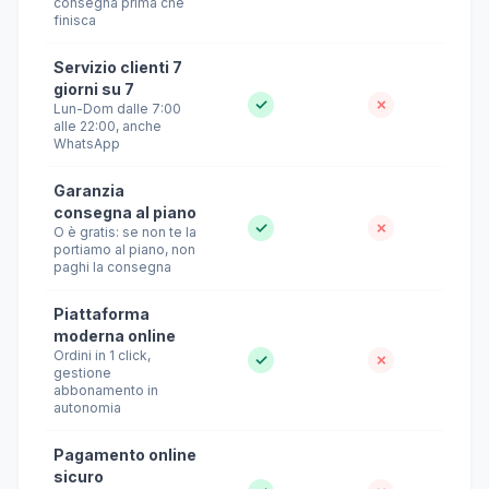
consegna prima che
finisca
Servizio clienti 7
giorni su 7
✓
✗
Lun-Dom dalle 7:00
alle 22:00, anche
WhatsApp
Garanzia
consegna al piano
✓
✗
O è gratis: se non te la
portiamo al piano, non
paghi la consegna
Piattaforma
moderna online
Ordini in 1 click,
✓
✗
gestione
abbonamento in
autonomia
Pagamento online
sicuro