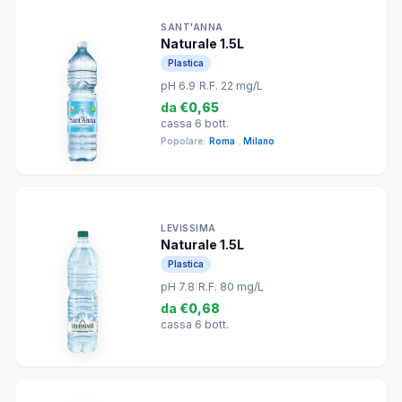
SANT'ANNA
Naturale 1.5L
Plastica
pH 6.9
|
R.F. 22 mg/L
da
€0,65
cassa 6 bott.
Popolare:
Roma
,
Milano
LEVISSIMA
Naturale 1.5L
Plastica
pH 7.8
|
R.F. 80 mg/L
da
€0,68
cassa 6 bott.