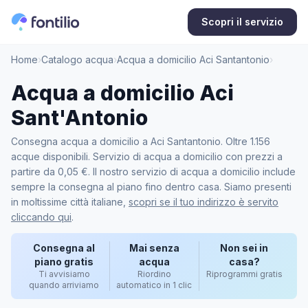
Scopri il servizio
Home
›
Catalogo acqua
›
Acqua a domicilio Aci Santantonio
›
Acqua a domicilio Aci
Sant'Antonio
Consegna acqua a domicilio a Aci Santantonio. Oltre 1.156
acque disponibili. Servizio di acqua a domicilio con prezzi a
partire da 0,05 €. Il nostro servizio di acqua a domicilio include
sempre la consegna al piano fino dentro casa. Siamo presenti
in moltissime città italiane,
scopri se il tuo indirizzo è servito
cliccando qui
.
Consegna al
Mai senza
Non sei in
piano gratis
acqua
casa?
Ti avvisiamo
Riordino
Riprogrammi gratis
quando arriviamo
automatico in 1 clic