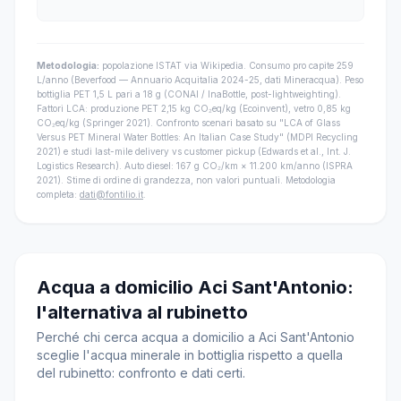
Metodologia:
popolazione ISTAT via Wikipedia. Consumo pro capite 259
L/anno (Beverfood — Annuario Acquitalia 2024-25, dati Mineracqua). Peso
bottiglia PET 1,5 L pari a 18 g (CONAI / InaBottle, post-lightweighting).
Fattori LCA: produzione PET 2,15 kg CO₂eq/kg (Ecoinvent), vetro 0,85 kg
CO₂eq/kg (Springer 2021). Confronto scenari basato su "LCA of Glass
Versus PET Mineral Water Bottles: An Italian Case Study" (MDPI Recycling
2021) e studi last-mile delivery vs customer pickup (Edwards et al., Int. J.
Logistics Research). Auto diesel: 167 g CO₂/km × 11.200 km/anno (ISPRA
2021). Stime di ordine di grandezza, non valori puntuali. Metodologia
completa:
dati@fontilio.it
.
Acqua a domicilio Aci Sant'Antonio:
l'alternativa al rubinetto
Perché chi cerca acqua a domicilio a Aci Sant'Antonio
sceglie l'acqua minerale in bottiglia rispetto a quella
del rubinetto: confronto e dati certi.