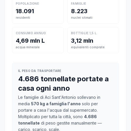
POPOLAZIONE
FAMIGLIE
18.091
8.223
residenti
nuclei stimati
CONSUMO ANNUO
BOTTIGLIE 1,5 L
4,69 mln L
3,12 mln
acqua minerale
equivalenti comprate
IL PESO DA TRASPORTARE
4.686 tonnellate portate a
casa ogni anno
Le famiglie di Aci Sant'Antonio sollevano in
media
570 kg a famiglia l'anno
solo per
portare a casa l'acqua dal supermercato.
Moltiplicato per tutta la città, sono
4.686
tonnellate
di peso gestite manualmente —
carico, scarico, scale.