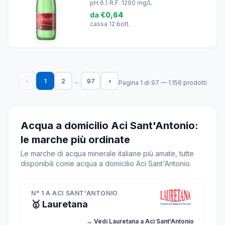
pH 6.1
|
R.F. 1290 mg/L
da
€0,64
cassa 12 bott.
...
‹
1
2
97
›
Pagina 1 di 97 — 1.156 prodotti
Acqua a domicilio Aci Sant'Antonio:
le marche più ordinate
Le marche di acqua minerale italiane più amate, tutte
disponibili come acqua a domicilio Aci Sant'Antonio.
N° 1 A ACI SANT'ANTONIO
🥇 Lauretana
→ Vedi Lauretana a Aci Sant'Antonio