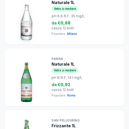
Naturale 1L
Vetro a rendere
pH 6.6
|
R.F. 35 mg/L
da
€0,68
cassa 12 bott.
Popolare:
Milano
PANNA
Naturale 1L
Vetro a rendere
pH 8
|
R.F. 141 mg/L
da
€0,92
cassa 12 bott.
Popolare:
Roma
SAN PELLEGRINO
Frizzante 1L