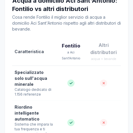
Acqua a domicilio Aci Sant'Antonio:
Fontilio vs altri distributori
Cosa rende Fontilio il miglior servizio di acqua a
domicilio Aci Sant'Antonio rispetto agli altri distributori di
bevande.
Altri
Fontilio
Caratteristica
distributori
a Aci
Sant'Antonio
acqua + bevande
Specializzato
solo sull'acqua
✓
✗
minerale
Catalogo dedicato di
1.156 referenze
Riordino
intelligente
automatico
✓
✗
Sistema che impara la
tua frequenza e ti