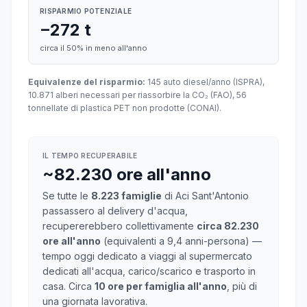
RISPARMIO POTENZIALE
−272 t
circa il 50% in meno all'anno
Equivalenze del risparmio:
145 auto diesel/anno (ISPRA),
10.871 alberi necessari per riassorbire la CO₂ (FAO), 56
tonnellate di plastica PET non prodotte (CONAI).
IL TEMPO RECUPERABILE
~82.230 ore all'anno
Se tutte le
8.223 famiglie
di Aci Sant'Antonio
passassero al delivery d'acqua,
recupererebbero collettivamente
circa 82.230
ore all'anno
(equivalenti a 9,4 anni-persona) —
tempo oggi dedicato a viaggi al supermercato
dedicati all'acqua, carico/scarico e trasporto in
casa. Circa
10 ore per famiglia all'anno
, più di
una giornata lavorativa.