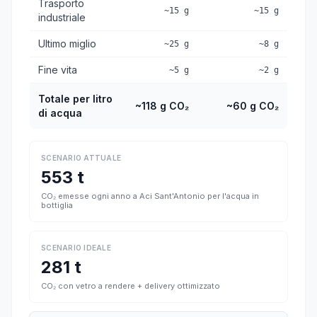
Trasporto
~15 g
~15 g
industriale
Ultimo miglio
~25 g
~8 g
Fine vita
~5 g
~2 g
Totale per litro
~118 g CO₂
~60 g CO₂
di acqua
SCENARIO ATTUALE
553 t
CO₂ emesse ogni anno a Aci Sant'Antonio per l'acqua in
bottiglia
SCENARIO IDEALE
281 t
CO₂ con vetro a rendere + delivery ottimizzato