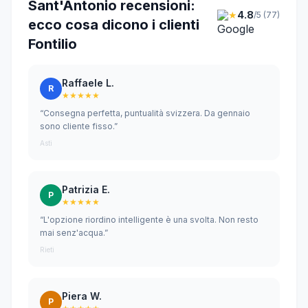
Sant'Antonio recensioni:
★
4.8
/5 (77)
ecco cosa dicono i clienti
Fontilio
Raffaele L.
R
★★★★★
“Consegna perfetta, puntualità svizzera. Da gennaio
sono cliente fisso.”
Asti
Patrizia E.
P
★★★★★
“L'opzione riordino intelligente è una svolta. Non resto
mai senz'acqua.”
Rieti
Piera W.
P