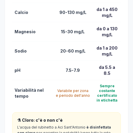
da 1 a 450
Calcio
90-130 mg/L
mg/L
da 0 a 130
Magnesio
15-30 mg/L
mg/L
da 1 a 200
Sodio
20-60 mg/L
mg/L
da 5.5 a
pH
7.5-7.9
8.5
Sempre
Variabilità nel
Variabile per zona
costante
e periodo dell'anno
certificato
tempo
in etichetta
⚗️ Cloro: c'è o non c'è
L'acqua del rubinetto a Aci Sant'Antonio
è disinfettata
con cloro
per garantire la potabilità lungo tutta la rete.