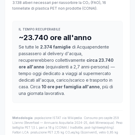
3.138 alberi necessari per riassorbire la CO₂ (FAO), 16
tonnellate di plastica PET non prodotte (CONAI).
IL TEMPO RECUPERABILE
~23.740 ore all'anno
Se tutte le
2.374 famiglie
di Acquapendente
passassero al delivery d'acqua,
recupererebbero collettivamente
circa 23.740
ore all'anno
(equivalenti a 2,7 anni-persona) —
tempo oggi dedicato a viaggi al supermercato
dedicati all'acqua, carico/scarico e trasporto in
casa. Circa
10 ore per famiglia all'anno
, più di
una giornata lavorativa.
Metodologia:
popolazione ISTAT via Wikipedia. Consumo pro capite 259
L/anno (Beverfood — Annuario Acquitalia 2024-25, dati Mineracqua). Peso
bottiglia PET 1,5 L pari a 18 g (CONAI / InaBottle, post-lightweighting).
Fattori LCA: produzione PET 2,15 kg CO₂eq/kg (Ecoinvent), vetro 0,85 kg