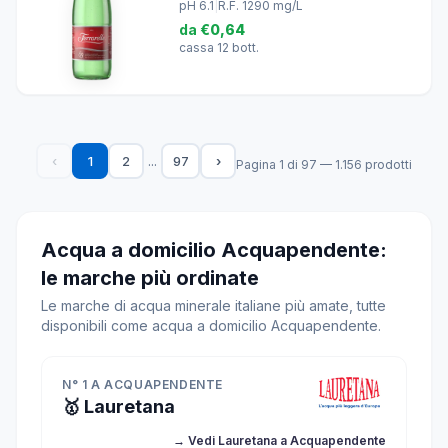
pH 6.1
|
R.F. 1290 mg/L
da
€0,64
cassa 12 bott.
...
‹
1
2
97
›
Pagina 1 di 97 — 1.156 prodotti
Acqua a domicilio Acquapendente:
le marche più ordinate
Le marche di acqua minerale italiane più amate, tutte
disponibili come acqua a domicilio Acquapendente.
N° 1 A ACQUAPENDENTE
🥇 Lauretana
→ Vedi Lauretana a Acquapendente