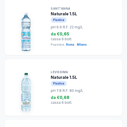
SANT'ANNA
Naturale 1.5L
Plastica
pH 6.9
|
R.F. 22 mg/L
da
€0,65
cassa 6 bott.
Popolare:
Roma
,
Milano
LEVISSIMA
Naturale 1.5L
Plastica
pH 7.8
|
R.F. 80 mg/L
da
€0,68
cassa 6 bott.