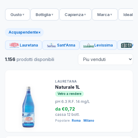
Gusto
Bottiglia
Capienza
Marca
Ideale 
▼
▼
▼
▼
Acquapendente
×
Lauretana
Sant'Anna
Levissima
Acq
1.156
prodotti disponibili
LAURETANA
Naturale 1L
Vetro a rendere
pH 6.3
|
R.F. 14 mg/L
da
€0,72
cassa 12 bott.
Popolare:
Roma
,
Milano