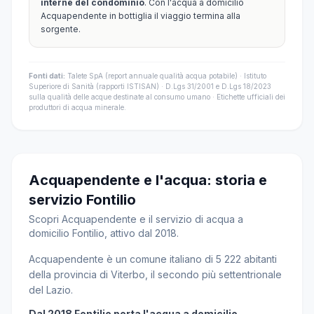
interne del condominio
. Con l'acqua a domicilio
Acquapendente in bottiglia il viaggio termina alla
sorgente.
Fonti dati:
Talete SpA (report annuale qualità acqua potabile) · Istituto
Superiore di Sanità (rapporti ISTISAN) · D.Lgs 31/2001 e D.Lgs 18/2023
sulla qualità delle acque destinate al consumo umano · Etichette ufficiali dei
produttori di acqua minerale.
Acquapendente e l'acqua: storia e
servizio Fontilio
Scopri Acquapendente e il servizio di acqua a
domicilio Fontilio, attivo dal 2018.
Acquapendente è un comune italiano di 5 222 abitanti
della provincia di Viterbo, il secondo più settentrionale
del Lazio.
Dal 2018 Fontilio porta l'acqua a domicilio