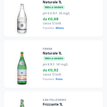
Naturale 1L
Vetro a rendere
pH 6.6
|
R.F. 35 mg/L
da
€0,68
cassa 12 bott.
Popolare:
Milano
PANNA
Naturale 1L
Vetro a rendere
pH 8
|
R.F. 141 mg/L
da
€0,92
cassa 12 bott.
Popolare:
Roma
SAN PELLEGRINO
Frizzante 1L