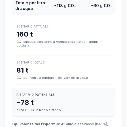
Totale per litro
~118 g CO₂
~60 g CO₂
di acqua
SCENARIO ATTUALE
160 t
CO₂ emesse ogni anno a Acquapendente per l'acqua in
bottiglia
SCENARIO IDEALE
81 t
CO₂ con vetro a rendere + delivery ottimizzato
RISPARMIO POTENZIALE
−78 t
circa il 50% in meno all'anno
Equivalenze del risparmio:
42 auto diesel/anno (ISPRA),