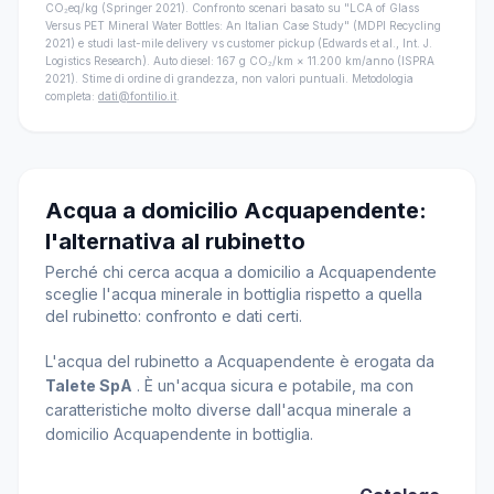
CO₂eq/kg (Springer 2021). Confronto scenari basato su "LCA of Glass
Versus PET Mineral Water Bottles: An Italian Case Study" (MDPI Recycling
2021) e studi last-mile delivery vs customer pickup (Edwards et al., Int. J.
Logistics Research). Auto diesel: 167 g CO₂/km × 11.200 km/anno (ISPRA
2021). Stime di ordine di grandezza, non valori puntuali. Metodologia
completa:
dati@fontilio.it
.
Acqua a domicilio Acquapendente:
l'alternativa al rubinetto
Perché chi cerca acqua a domicilio a Acquapendente
sceglie l'acqua minerale in bottiglia rispetto a quella
del rubinetto: confronto e dati certi.
L'acqua del rubinetto a Acquapendente è erogata da
Talete SpA
. È un'acqua sicura e potabile, ma con
caratteristiche molto diverse dall'acqua minerale a
domicilio Acquapendente in bottiglia.