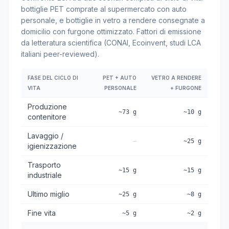
bottiglie PET comprate al supermercato con auto
personale, e bottiglie in vetro a rendere consegnate a
domicilio con furgone ottimizzato. Fattori di emissione
da letteratura scientifica (CONAI, Ecoinvent, studi LCA
italiani peer-reviewed).
FASE DEL CICLO DI
PET + AUTO
VETRO A RENDERE
VITA
PERSONALE
+ FURGONE
Produzione
~73 g
~10 g
contenitore
Lavaggio /
—
~25 g
igienizzazione
Trasporto
~15 g
~15 g
industriale
Ultimo miglio
~25 g
~8 g
Fine vita
~5 g
~2 g