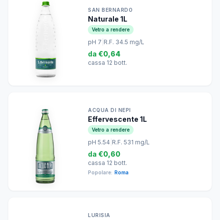
SAN BERNARDO
Naturale 1L
Vetro a rendere
pH 7
|
R.F. 34.5 mg/L
da
€0,64
cassa 12 bott.
ACQUA DI NEPI
Effervescente 1L
Vetro a rendere
pH 5.54
|
R.F. 531 mg/L
da
€0,60
cassa 12 bott.
Popolare:
Roma
LURISIA