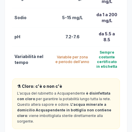
mg/L
da 1 a 200
Sodio
5-15 mg/L
mg/L
da 5.5 a
pH
7.2-7.6
8.5
Sempre
Variabilità nel
Variabile per zona
costante
e periodo dell'anno
certificato
tempo
in etichetta
⚗️ Cloro: c'è o non c'è
L'acqua del rubinetto a Acquapendente
è disinfettata
con cloro
per garantire la potabilità lungo tutta la rete.
Questo altera sapore e odore.
L'acqua minerale a
domicilio Acquapendente in bottiglia non contiene
cloro
: viene imbottigliata sterile direttamente alla
sorgente.