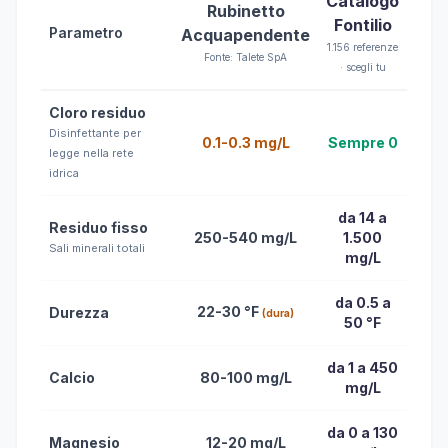
Catalogo
Rubinetto
Fontilio
Parametro
Acquapendente
1.156 referenze
Fonte: Talete SpA
· scegli tu
Cloro residuo
Disinfettante per
0.1-0.3 mg/L
Sempre 0
legge nella rete
idrica
da 14 a
Residuo fisso
250-540 mg/L
1.500
Sali minerali totali
mg/L
da 0.5 a
22-30 °F
Durezza
(dura)
50 °F
da 1 a 450
Calcio
80-100 mg/L
mg/L
da 0 a 130
Magnesio
12-20 mg/L