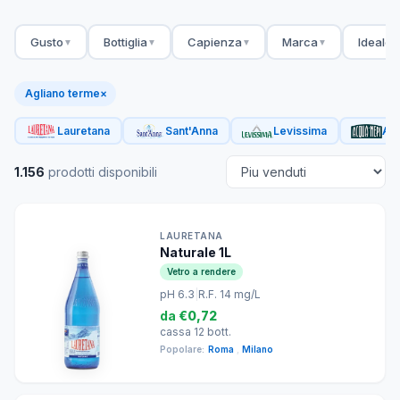
Gusto
Bottiglia
Capienza
Marca
Ideale 
▼
▼
▼
▼
Agliano terme
×
Lauretana
Sant'Anna
Levissima
Acq
1.156
prodotti disponibili
LAURETANA
Naturale 1L
Vetro a rendere
pH 6.3
|
R.F. 14 mg/L
da
€0,72
cassa 12 bott.
Popolare:
Roma
,
Milano