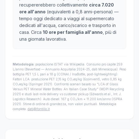
recupererebbero collettivamente
circa 7.020
ore all'anno
(equivalenti a 0,8 anni-persona) —
tempo oggi dedicato a viaggi al supermercato
dedicati all'acqua, carico/scarico e trasporto in
casa. Circa
10 ore per famiglia all'anno
, più di
una giornata lavorativa.
Metodologia:
popolazione ISTAT via Wikipedia. Consumo pro capite 259
L/anno (Beverfood — Annuario Acquitalia 2024-25, dati Mineracqua). Peso
bottiglia PET 1,5 L pari a 18 g (CONAI / InaBottle, post-lightweighting).
Fattori LCA: produzione PET 2,15 kg CO₂eq/kg (Ecoinvent), vetro 0,85 kg
CO₂eq/kg (Springer 2021). Confronto scenari basato su "LCA of Glass
Versus PET Mineral Water Bottles: An Italian Case Study" (MDPI Recycling
2021) e studi last-mile delivery vs customer pickup (Edwards et al., Int. J.
Logistics Research). Auto diesel: 167 g CO₂/km × 11.200 km/anno (ISPRA
2021). Stime di ordine di grandezza, non valori puntuali. Metodologia
completa:
dati@fontilio.it
.