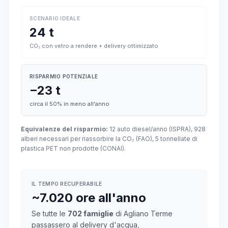
SCENARIO IDEALE
24 t
CO₂ con vetro a rendere + delivery ottimizzato
RISPARMIO POTENZIALE
−23 t
circa il 50% in meno all'anno
Equivalenze del risparmio:
12 auto diesel/anno (ISPRA), 928
alberi necessari per riassorbire la CO₂ (FAO), 5 tonnellate di
plastica PET non prodotte (CONAI).
IL TEMPO RECUPERABILE
~7.020 ore all'anno
Se tutte le
702 famiglie
di Agliano Terme
passassero al delivery d'acqua,