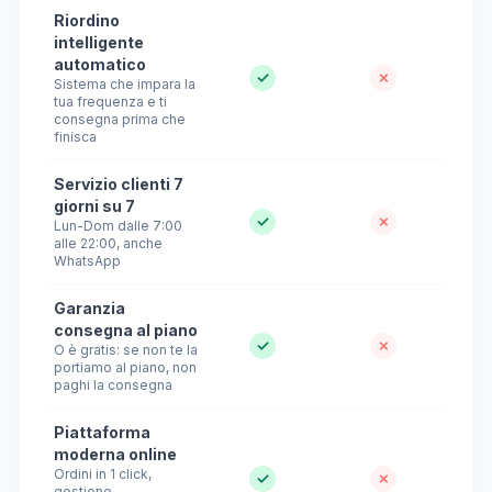
Riordino
intelligente
automatico
✓
✗
Sistema che impara la
tua frequenza e ti
consegna prima che
finisca
Servizio clienti 7
giorni su 7
✓
✗
Lun-Dom dalle 7:00
alle 22:00, anche
WhatsApp
Garanzia
consegna al piano
✓
✗
O è gratis: se non te la
portiamo al piano, non
paghi la consegna
Piattaforma
moderna online
Ordini in 1 click,
✓
✗
gestione