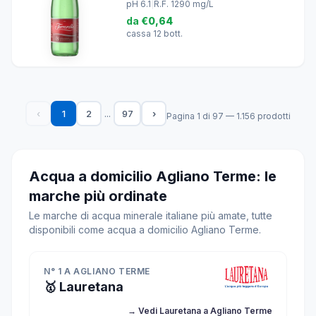
pH 6.1
|
R.F. 1290 mg/L
da
€0,64
cassa 12 bott.
...
‹
1
2
97
›
Pagina 1 di 97 — 1.156 prodotti
Acqua a domicilio Agliano Terme: le
marche più ordinate
Le marche di acqua minerale italiane più amate, tutte
disponibili come acqua a domicilio Agliano Terme.
N° 1 A AGLIANO TERME
🥇 Lauretana
→ Vedi Lauretana a Agliano Terme