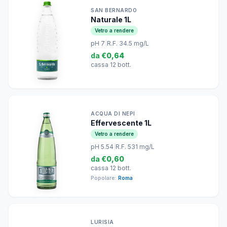
SAN BERNARDO
Naturale 1L
Vetro a rendere
pH 7
|
R.F. 34.5 mg/L
da
€0,64
cassa 12 bott.
ACQUA DI NEPI
Effervescente 1L
Vetro a rendere
pH 5.54
|
R.F. 531 mg/L
da
€0,60
cassa 12 bott.
Popolare:
Roma
LURISIA