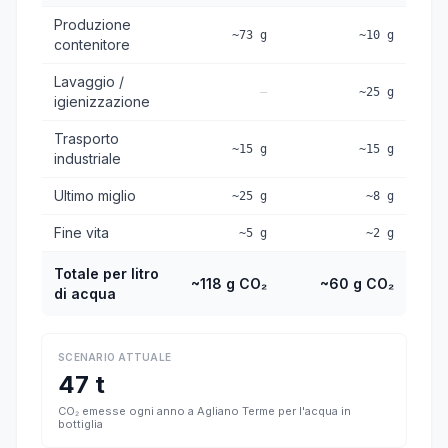
Produzione
~73 g
~10 g
contenitore
Lavaggio /
—
~25 g
igienizzazione
Trasporto
~15 g
~15 g
industriale
Ultimo miglio
~25 g
~8 g
Fine vita
~5 g
~2 g
Totale per litro
~118 g CO₂
~60 g CO₂
di acqua
SCENARIO ATTUALE
47 t
CO₂ emesse ogni anno a Agliano Terme per l'acqua in
bottiglia