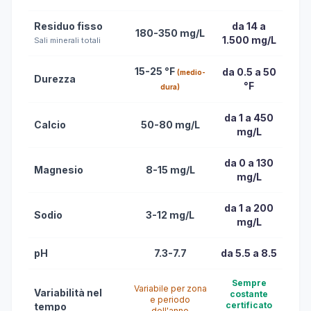
Residuo fisso
da 14 a
180-350 mg/L
1.500 mg/L
Sali minerali totali
15-25 °F
da 0.5 a 50
(medio-
Durezza
°F
dura)
da 1 a 450
Calcio
50-80 mg/L
mg/L
da 0 a 130
Magnesio
8-15 mg/L
mg/L
da 1 a 200
Sodio
3-12 mg/L
mg/L
pH
7.3-7.7
da 5.5 a 8.5
Sempre
Variabile per zona
Variabilità nel
costante
e periodo
certificato
tempo
dell'anno