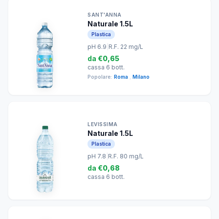
SANT'ANNA
Naturale 1.5L
Plastica
pH 6.9
|
R.F. 22 mg/L
da
€0,65
cassa 6 bott.
Popolare:
Roma
,
Milano
LEVISSIMA
Naturale 1.5L
Plastica
pH 7.8
|
R.F. 80 mg/L
da
€0,68
cassa 6 bott.