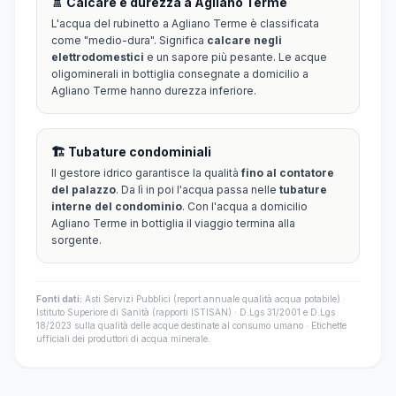
🚿 Calcare e durezza a Agliano Terme
L'acqua del rubinetto a Agliano Terme è classificata
come "medio-dura". Significa
calcare negli
elettrodomestici
e un sapore più pesante. Le acque
oligominerali in bottiglia consegnate a domicilio a
Agliano Terme hanno durezza inferiore.
🏗️ Tubature condominiali
Il gestore idrico garantisce la qualità
fino al contatore
del palazzo
. Da lì in poi l'acqua passa nelle
tubature
interne del condominio
. Con l'acqua a domicilio
Agliano Terme in bottiglia il viaggio termina alla
sorgente.
Fonti dati:
Asti Servizi Pubblici (report annuale qualità acqua potabile) ·
Istituto Superiore di Sanità (rapporti ISTISAN) · D.Lgs 31/2001 e D.Lgs
18/2023 sulla qualità delle acque destinate al consumo umano · Etichette
ufficiali dei produttori di acqua minerale.