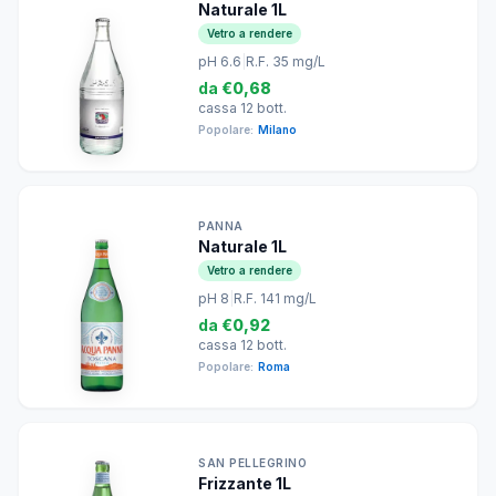
Naturale 1L
Vetro a rendere
pH 6.6
|
R.F. 35 mg/L
da
€0,68
cassa 12 bott.
Popolare:
Milano
PANNA
Naturale 1L
Vetro a rendere
pH 8
|
R.F. 141 mg/L
da
€0,92
cassa 12 bott.
Popolare:
Roma
SAN PELLEGRINO
Frizzante 1L