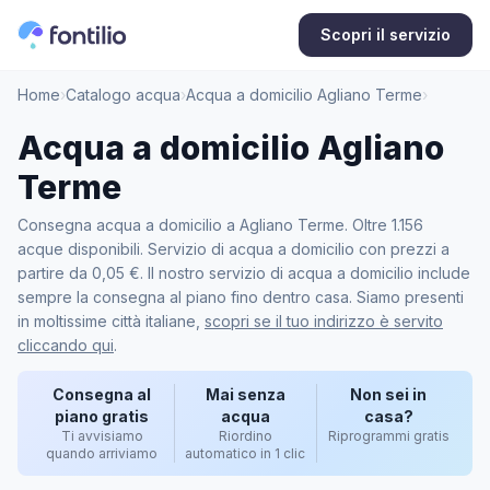
Scopri il servizio
Home
›
Catalogo acqua
›
Acqua a domicilio Agliano Terme
›
Acqua a domicilio Agliano
Terme
Consegna acqua a domicilio a Agliano Terme. Oltre 1.156
acque disponibili. Servizio di acqua a domicilio con prezzi a
partire da 0,05 €. Il nostro servizio di acqua a domicilio include
sempre la consegna al piano fino dentro casa. Siamo presenti
in moltissime città italiane,
scopri se il tuo indirizzo è servito
cliccando qui
.
Consegna al
Mai senza
Non sei in
piano gratis
acqua
casa?
Ti avvisiamo
Riordino
Riprogrammi gratis
quando arriviamo
automatico in 1 clic