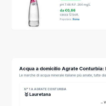
pH 7.46
|
R.F. 264 mg/L
da
€0,66
cassa 12 bott.
Popolare:
Roma
Acqua a domicilio Agrate Conturbia: 
Le marche di acqua minerale italiane più amate, tutte di
N° 1 A AGRATE CONTURBIA
🥇 Lauretana
→ V