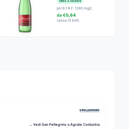
Vetro a rendere
pH 6.1
|
R.F. 1290 mg/L
da
€0,64
cassa 12 bott.
→ Vedi San Pellegrino a Agrate Conturbia