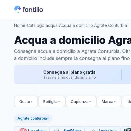
Home
›
Catalogo acqua
›
Acqua a domicilio Agrate Conturbia
›
Acqua a domicilio Agr
Consegna acqua a domicilio a Agrate Conturbia. Oltre 1
a domicilio include sempre la consegna al piano fino 
Consegna al piano gratis
Ti avvisiamo quando arriviamo
Gusto
Bottiglia
Capienza
Marca
Id
▼
▼
▼
▼
Agrate conturbia
×
Lauretana
Sant'Anna
Levissima