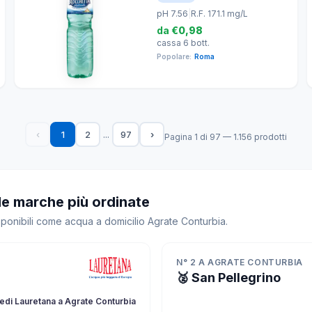
pH 7.56
|
R.F. 171.1 mg/L
da
€0,98
cassa 6 bott.
Popolare:
Roma
...
‹
1
2
97
›
Pagina 1 di 97 — 1.156 prodotti
le marche più ordinate
sponibili come acqua a domicilio Agrate Conturbia.
N° 2 A AGRATE CONTURBIA
🥈 San Pellegrino
edi Lauretana a Agrate Conturbia