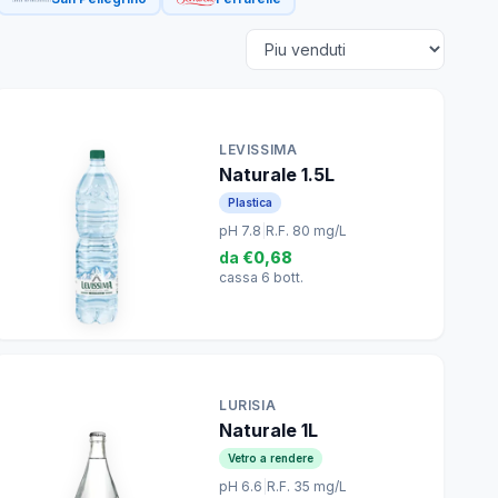
LEVISSIMA
Naturale 1.5L
Plastica
pH 7.8
|
R.F. 80 mg/L
da
€0,68
cassa 6 bott.
LURISIA
Naturale 1L
Vetro a rendere
pH 6.6
|
R.F. 35 mg/L