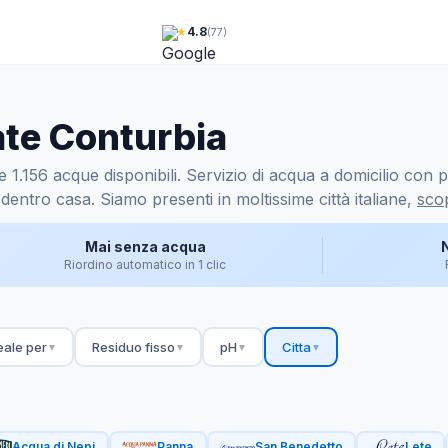
★
4.8
(77)
ate Conturbia
.156 acque disponibili. Servizio di acqua a domicilio con pr
dentro casa. Siamo presenti in moltissime città italiane,
scop
Mai senza acqua
Riordino automatico in 1 clic
eale per
Residuo fisso
pH
Citta
▼
▼
▼
▼
Acqua di Nepi
Panna
San Benedetto
Lete