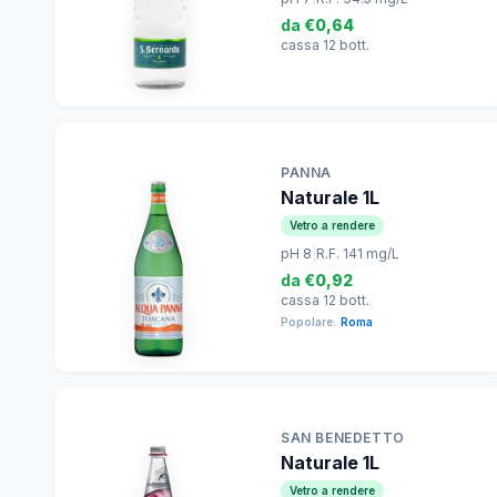
da
€0,64
cassa 12 bott.
PANNA
Naturale 1L
Vetro a rendere
pH 8
|
R.F. 141 mg/L
da
€0,92
cassa 12 bott.
Popolare:
Roma
SAN BENEDETTO
Naturale 1L
Vetro a rendere