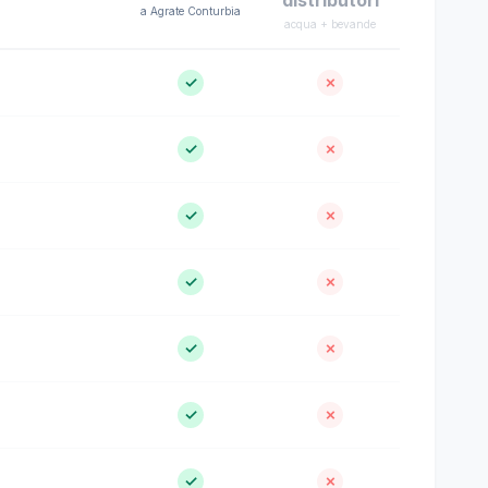
distributori
a Agrate Conturbia
acqua + bevande
✓
✗
✓
✗
✓
✗
✓
✗
✓
✗
✓
✗
✓
✗