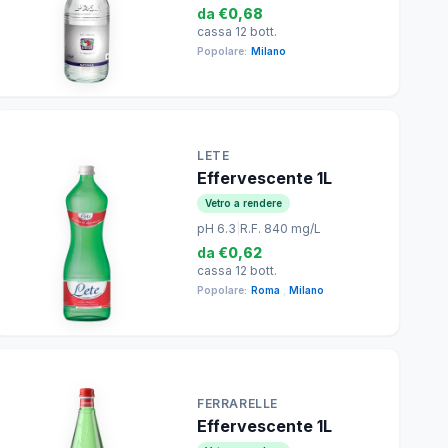
da
€0,68
cassa 12 bott.
Popolare:
Milano
LETE
Effervescente 1L
Vetro a rendere
pH 6.3
|
R.F. 840 mg/L
da
€0,62
cassa 12 bott.
Popolare:
Roma
,
Milano
FERRARELLE
Effervescente 1L