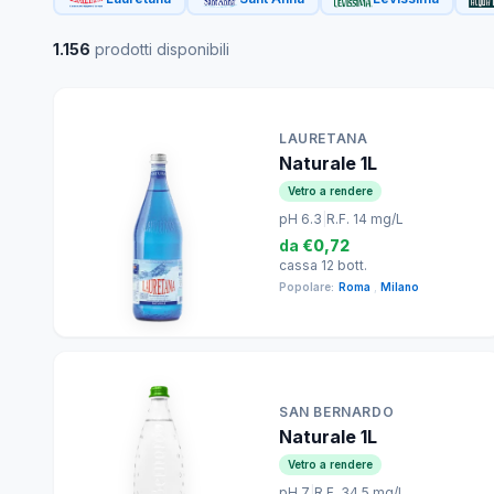
1.156
prodotti disponibili
LAURETANA
Naturale 1L
Vetro a rendere
pH 6.3
|
R.F. 14 mg/L
da
€0,72
cassa 12 bott.
Popolare:
Roma
,
Milano
SAN BERNARDO
Naturale 1L
Vetro a rendere
pH 7
|
R.F. 34.5 mg/L