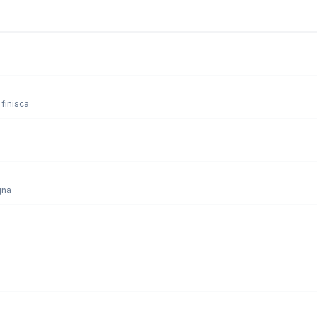
finisca
gna