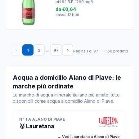
pH 6.1
|
R.F. 1290 mg/L
da
€0,64
cassa 12 bott.
...
‹
1
2
97
›
Pagina 1 di 97 — 1.156 prodotti
Acqua a domicilio Alano di Piave: le
marche più ordinate
Le marche di acqua minerale italiane più amate, tutte
disponibili come acqua a domicilio Alano di Piave.
N° 1 A ALANO DI PIAVE
🥇 Lauretana
→ Vedi Lauretana a Alano di Piave