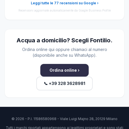
Leggi tutte le 77 recensioni su Google ›
Recensioni aggiornate automaticamente da Google Business Profile
Acqua a domicilio? Scegli Fontilio.
Ordina online qui oppure chiamaci al numero
(disponibile anche su WhatsApp).
Ordina online ›
📞 +39 328 3628981
© 2026 - P.I. 11586580968 - Viale Luigi Majno 28, 20129 Milano
Tutti i marchi riportati appartengono ai legittimi proprietari e sono stati