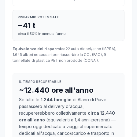
RISPARMIO POTENZIALE
−41 t
circa il 50% in meno all'anno
Equivalenze del risparmio:
22 auto diesel/anno (ISPRA),
1.645 alberi necessari per riassorbire la CO₂ (FAO), 9
tonnellate di plastica PET non prodotte (CONAI).
IL TEMPO RECUPERABILE
~12.440 ore all'anno
Se tutte le
1.244 famiglie
di Alano di Piave
passassero al delivery d'acqua,
recupererebbero collettivamente
circa 12.440
ore all'anno
(equivalenti a 1,4 anni-persona) —
tempo oggi dedicato a viaggi al supermercato
dedicati all'acqua, carico/scarico e trasporto in