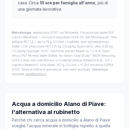
casa. Circa
10 ore per famiglia all'anno
, più di
una giornata lavorativa.
Metodologia:
popolazione ISTAT via Wikipedia. Consumo pro capite 259
L/anno (Beverfood — Annuario Acquitalia 2024-25, dati Mineracqua). Peso
bottiglia PET 1,5 L pari a 18 g (CONAI / InaBottle, post-lightweighting).
Fattori LCA: produzione PET 2,15 kg CO₂eq/kg (Ecoinvent), vetro 0,85 kg
CO₂eq/kg (Springer 2021). Confronto scenari basato su "LCA of Glass
Versus PET Mineral Water Bottles: An Italian Case Study" (MDPI Recycling
2021) e studi last-mile delivery vs customer pickup (Edwards et al., Int. J.
Logistics Research). Auto diesel: 167 g CO₂/km × 11.200 km/anno (ISPRA
2021). Stime di ordine di grandezza, non valori puntuali. Metodologia
completa:
dati@fontilio.it
.
Acqua a domicilio Alano di Piave:
l'alternativa al rubinetto
Perché chi cerca acqua a domicilio a Alano di Piave
sceglie l'acqua minerale in bottiglia rispetto a quella