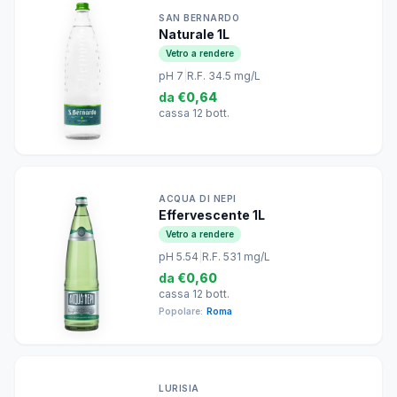
SAN BERNARDO
Naturale 1L
Vetro a rendere
pH 7
|
R.F. 34.5 mg/L
da
€0,64
cassa 12 bott.
ACQUA DI NEPI
Effervescente 1L
Vetro a rendere
pH 5.54
|
R.F. 531 mg/L
da
€0,60
cassa 12 bott.
Popolare:
Roma
LURISIA