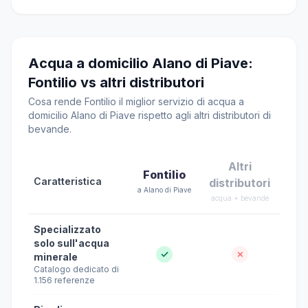
Acqua a domicilio Alano di Piave:
Fontilio vs altri distributori
Cosa rende Fontilio il miglior servizio di acqua a
domicilio Alano di Piave rispetto agli altri distributori di
bevande.
Altri
Fontilio
Caratteristica
distributori
a Alano di Piave
acqua + bevande
Specializzato
solo sull'acqua
✓
✗
minerale
Catalogo dedicato di
1.156 referenze