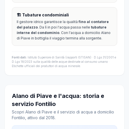
🏗️ Tubature condominiali
Il gestore idrico garantisce la qualità
fino al contatore
del palazzo
. Da lì in poi l'acqua passa nelle
tubature
interne del condominio
. Con l'acqua a domicilio Alano
di Piave in bottiglia il viaggio termina alla sorgente.
Fonti dati:
Istituto Superiore di Sanità (rapporti ISTISAN) · D.Lgs 31/2001 e
D.Lgs 18/2023 sulla qualità delle acque destinate al consumo umano ·
Etichette ufficiali dei produttori di acqua minerale.
Alano di Piave e l'acqua: storia e
servizio Fontilio
Scopri Alano di Piave e il servizio di acqua a domicilio
Fontilio, attivo dal 2018.