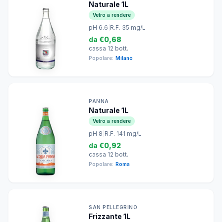
Naturale 1L
Vetro a rendere
pH 6.6
|
R.F. 35 mg/L
da
€0,68
cassa 12 bott.
Popolare:
Milano
PANNA
Naturale 1L
Vetro a rendere
pH 8
|
R.F. 141 mg/L
da
€0,92
cassa 12 bott.
Popolare:
Roma
SAN PELLEGRINO
Frizzante 1L