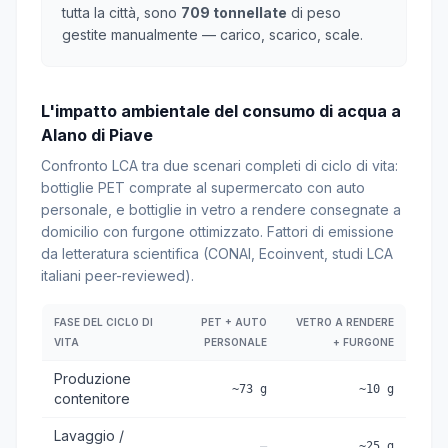
tutta la città, sono
709 tonnellate
di peso
gestite manualmente — carico, scarico, scale.
L'impatto ambientale del consumo di acqua a
Alano di Piave
Confronto LCA tra due scenari completi di ciclo di vita:
bottiglie PET comprate al supermercato con auto
personale, e bottiglie in vetro a rendere consegnate a
domicilio con furgone ottimizzato. Fattori di emissione
da letteratura scientifica (CONAI, Ecoinvent, studi LCA
italiani peer-reviewed).
FASE DEL CICLO DI
PET + AUTO
VETRO A RENDERE
VITA
PERSONALE
+ FURGONE
Produzione
~73 g
~10 g
contenitore
Lavaggio /
—
~25 g