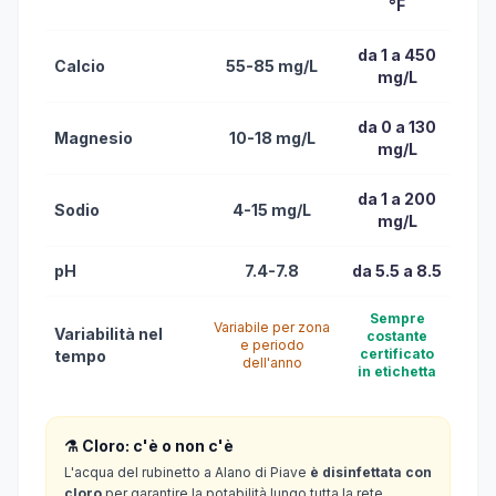
°F
da 1 a 450
Calcio
55-85 mg/L
mg/L
da 0 a 130
Magnesio
10-18 mg/L
mg/L
da 1 a 200
Sodio
4-15 mg/L
mg/L
pH
7.4-7.8
da 5.5 a 8.5
Sempre
Variabile per zona
Variabilità nel
costante
e periodo
certificato
tempo
dell'anno
in etichetta
⚗️ Cloro: c'è o non c'è
L'acqua del rubinetto a Alano di Piave
è disinfettata con
cloro
per garantire la potabilità lungo tutta la rete.