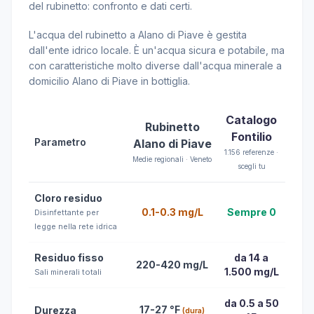
del rubinetto: confronto e dati certi.
L'acqua del rubinetto a Alano di Piave è gestita
dall'ente idrico locale. È un'acqua sicura e potabile, ma
con caratteristiche molto diverse dall'acqua minerale a
domicilio Alano di Piave in bottiglia.
Catalogo
Rubinetto
Fontilio
Parametro
Alano di Piave
1.156 referenze ·
Medie regionali · Veneto
scegli tu
Cloro residuo
0.1-0.3 mg/L
Sempre 0
Disinfettante per
legge nella rete idrica
Residuo fisso
da 14 a
220-420 mg/L
1.500 mg/L
Sali minerali totali
da 0.5 a 50
17-27 °F
Durezza
(dura)