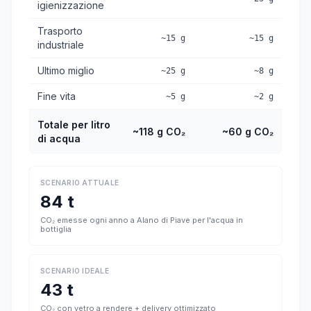
igienizzazione
Trasporto
~15 g
~15 g
industriale
Ultimo miglio
~25 g
~8 g
Fine vita
~5 g
~2 g
Totale per litro
~118 g CO₂
~60 g CO₂
di acqua
SCENARIO ATTUALE
84 t
CO₂ emesse ogni anno a Alano di Piave per l'acqua in
bottiglia
SCENARIO IDEALE
43 t
CO₂ con vetro a rendere + delivery ottimizzato