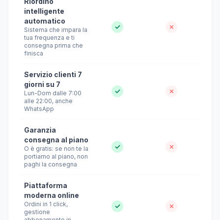
Riordino
intelligente
automatico
✓
✗
Sistema che impara la
tua frequenza e ti
consegna prima che
finisca
Servizio clienti 7
giorni su 7
✓
✗
Lun-Dom dalle 7:00
alle 22:00, anche
WhatsApp
Garanzia
consegna al piano
✓
✗
O è gratis: se non te la
portiamo al piano, non
paghi la consegna
Piattaforma
moderna online
Ordini in 1 click,
✓
✗
gestione
abbonamento in