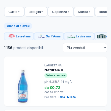
Gusto
Bottiglia
Capienza
Marca
Ideale 
▼
▼
▼
▼
Alano di piave
×
Lauretana
Sant'Anna
Levissima
Acq
1.156
prodotti disponibili
LAURETANA
Naturale 1L
Vetro a rendere
pH 6.3
|
R.F. 14 mg/L
da
€0,72
cassa 12 bott.
Popolare:
Roma
,
Milano