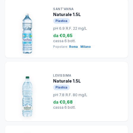
SANT'ANNA
Naturale 1.5L
Plastica
pH 6.9
|
R.F. 22 mg/L
da
€0,65
cassa 6 bott.
Popolare:
Roma
,
Milano
LEVISSIMA
Naturale 1.5L
Plastica
pH 7.8
|
R.F. 80 mg/L
da
€0,68
cassa 6 bott.