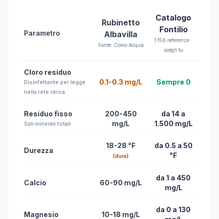
Catalogo
Rubinetto
Fontilio
Parametro
Albavilla
1.156 referenze ·
Fonte: Como Acqua
scegli tu
Cloro residuo
0.1-0.3 mg/L
Sempre 0
Disinfettante per legge
nella rete idrica
Residuo fisso
200-450
da 14 a
mg/L
1.500 mg/L
Sali minerali totali
18-28 °F
da 0.5 a 50
Durezza
°F
(dura)
da 1 a 450
Calcio
60-90 mg/L
mg/L
da 0 a 130
Magnesio
10-18 mg/L