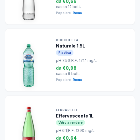
da
€0,66
cassa 12 bott.
Popolare:
Roma
ROCCHETTA
Naturale 1.5L
Plastica
pH 7.56
|
R.F. 171.1 mg/L
da
€0,98
cassa 6 bott.
Popolare:
Roma
FERRARELLE
Effervescente 1L
Vetro a rendere
pH 6.1
|
R.F. 1290 mg/L
da
€0,64