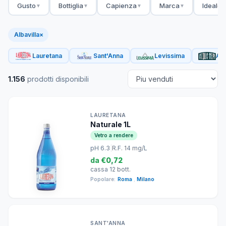
Gusto
Bottiglia
Capienza
Marca
Ideale 
▼
▼
▼
▼
Albavilla
×
Lauretana
Sant'Anna
Levissima
Acq
1.156
prodotti disponibili
LAURETANA
Naturale 1L
Vetro a rendere
pH 6.3
|
R.F. 14 mg/L
da
€0,72
cassa 12 bott.
Popolare:
Roma
,
Milano
SANT'ANNA