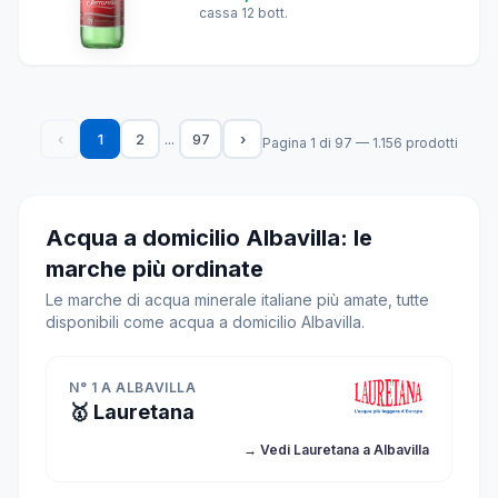
cassa 12 bott.
...
‹
1
2
97
›
Pagina 1 di 97 — 1.156 prodotti
Acqua a domicilio Albavilla: le
marche più ordinate
Le marche di acqua minerale italiane più amate, tutte
disponibili come acqua a domicilio Albavilla.
N° 1 A ALBAVILLA
🥇 Lauretana
→ Vedi Lauretana a Albavilla