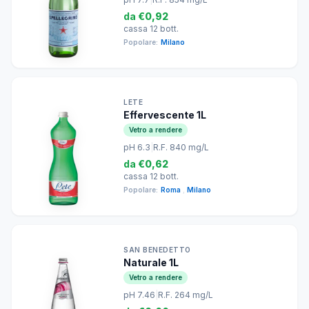
da
€0,92
cassa 12 bott.
Popolare:
Milano
LETE
Effervescente 1L
Vetro a rendere
pH 6.3
|
R.F. 840 mg/L
da
€0,62
cassa 12 bott.
Popolare:
Roma
,
Milano
SAN BENEDETTO
Naturale 1L
Vetro a rendere
pH 7.46
|
R.F. 264 mg/L