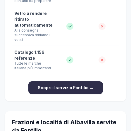
contanti da preparare
Vetro a rendere
ritirato
automaticamente
✓
✗
Alla consegna
successiva ritiriamo i
vuoti
Catalogo 1.156
referenze
✓
✗
Tutte le marche
italiane più importanti
Scopri il servizio Fontilio →
Frazioni e località di Albavilla servite
da Fontilio