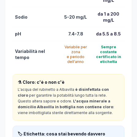
mg/L
da 1 a 200
Sodio
5-20 mg/L
mg/L
pH
7.4-7.8
da 5.5 a 8.5
Variabile per
Sempre
Variabilità nel
zona
costante
e periodo
certificato in
tempo
dell'anno
etichetta
⚗️ Cloro: c'è o non c'è
L'acqua del rubinetto a Albavilla
è disinfettata con
cloro
per garantire la potabilità lungo tutta la rete.
Questo altera sapore e odore.
L'acqua minerale a
domicilio Albavilla in bottiglia non contiene cloro
:
viene imbottigliata sterile direttamente alla sorgente.
🏷️ Etichetta: cosa stai bevendo davvero