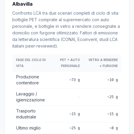
Albavilla
Confronto LCA tra due scenari completi di ciclo di vita:
bottiglie PET comprate al supermercato con auto
personale, e bottiglie in vetro a rendere consegnate a
domicilio con furgone ottimizzato. Fattori di emissione
da letteratura scientifica (CONAI, Ecoinvent, studi LCA
italiani peer-reviewed).
FASE DEL CICLO DI
PET + AUTO
VETRO A RENDERE
VITA
PERSONALE
+ FURGONE
Produzione
~73 g
~10 g
contenitore
Lavaggio /
—
~25 g
igienizzazione
Trasporto
~15 g
~15 g
industriale
Ultimo miglio
~25 g
~8 g