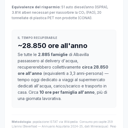
Equivalenze del risparmio:
51 auto diesel/anno (ISPRA),
3.814 alberi necessari per riassorbire la CO₂ (FAO), 20
tonnellate di plastica PET non prodotte (CONAI).
IL TEMPO RECUPERABILE
~28.850 ore all'anno
Se tutte le
2.885 famiglie
di Albavilla
passassero al delivery d'acqua,
recupererebbero collettivamente
circa 28.850
ore all'anno
(equivalenti a 3,3 anni-persona) —
tempo oggi dedicato a viaggi al supermercato
dedicati all'acqua, carico/scarico e trasporto in
casa. Circa
10 ore per famiglia all'anno
, più di
una giornata lavorativa.
Metodologia:
popolazione ISTAT via Wikipedia. Consumo pro capite 259
L/anno (Beverfood — Annuario Acquitalia 2024-25, dati Mineracqua). Peso