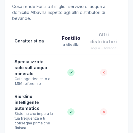
Cosa rende Fontilio il miglior servizio di acqua a
domicilio Albavilla rispetto agli altri distributori di
bevande.
Altri
Fontilio
Caratteristica
distributori
a Albavilla
acqua + bevande
Specializzato
solo sull'acqua
✓
✗
minerale
Catalogo dedicato di
1.156 referenze
Riordino
intelligente
automatico
✓
✗
Sistema che impara la
tua frequenza e ti
consegna prima che
finisca