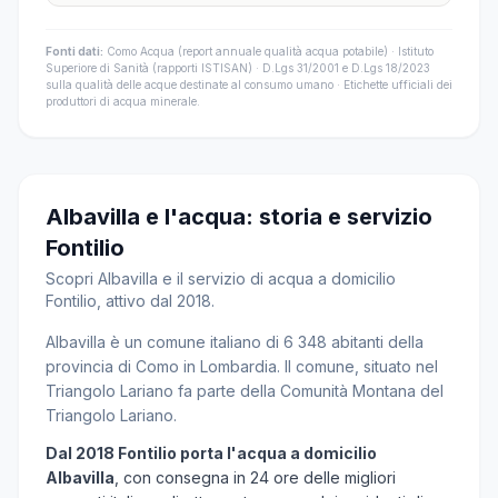
Fonti dati:
Como Acqua (report annuale qualità acqua potabile) · Istituto
Superiore di Sanità (rapporti ISTISAN) · D.Lgs 31/2001 e D.Lgs 18/2023
sulla qualità delle acque destinate al consumo umano · Etichette ufficiali dei
produttori di acqua minerale.
Albavilla e l'acqua: storia e servizio
Fontilio
Scopri Albavilla e il servizio di acqua a domicilio
Fontilio, attivo dal 2018.
Albavilla è un comune italiano di 6 348 abitanti della
provincia di Como in Lombardia. Il comune, situato nel
Triangolo Lariano fa parte della Comunità Montana del
Triangolo Lariano.
Dal 2018 Fontilio porta l'acqua a domicilio
Albavilla
, con consegna in 24 ore delle migliori