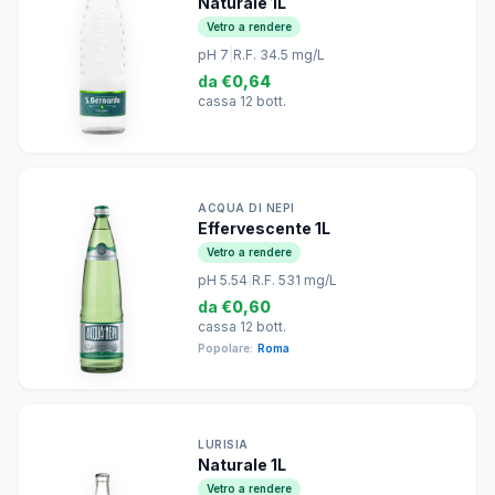
Naturale 1L
Vetro a rendere
pH 7
|
R.F. 34.5 mg/L
da
€0,64
cassa 12 bott.
ACQUA DI NEPI
Effervescente 1L
Vetro a rendere
pH 5.54
|
R.F. 531 mg/L
da
€0,60
cassa 12 bott.
Popolare:
Roma
LURISIA
Naturale 1L
Vetro a rendere