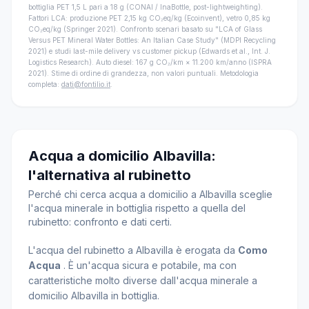
bottiglia PET 1,5 L pari a 18 g (CONAI / InaBottle, post-lightweighting).
Fattori LCA: produzione PET 2,15 kg CO₂eq/kg (Ecoinvent), vetro 0,85 kg
CO₂eq/kg (Springer 2021). Confronto scenari basato su "LCA of Glass
Versus PET Mineral Water Bottles: An Italian Case Study" (MDPI Recycling
2021) e studi last-mile delivery vs customer pickup (Edwards et al., Int. J.
Logistics Research). Auto diesel: 167 g CO₂/km × 11.200 km/anno (ISPRA
2021). Stime di ordine di grandezza, non valori puntuali. Metodologia
completa:
dati@fontilio.it
.
Acqua a domicilio Albavilla:
l'alternativa al rubinetto
Perché chi cerca acqua a domicilio a Albavilla sceglie
l'acqua minerale in bottiglia rispetto a quella del
rubinetto: confronto e dati certi.
L'acqua del rubinetto a Albavilla è erogata da
Como
Acqua
. È un'acqua sicura e potabile, ma con
caratteristiche molto diverse dall'acqua minerale a
domicilio Albavilla in bottiglia.