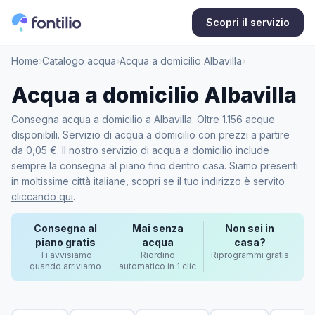
Scopri il servizio
Home
›
Catalogo acqua
›
Acqua a domicilio Albavilla
›
Acqua a domicilio Albavilla
Consegna acqua a domicilio a Albavilla. Oltre 1.156 acque
disponibili. Servizio di acqua a domicilio con prezzi a partire
da 0,05 €. Il nostro servizio di acqua a domicilio include
sempre la consegna al piano fino dentro casa. Siamo presenti
in moltissime città italiane,
scopri se il tuo indirizzo è servito
cliccando qui
.
Consegna al
Mai senza
Non sei in
piano gratis
acqua
casa?
Ti avvisiamo
Riordino
Riprogrammi gratis
quando arriviamo
automatico in 1 clic