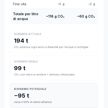
Fine vita
~5 g
~2 g
Totale per litro
~118 g CO₂
~60 g CO₂
di acqua
SCENARIO ATTUALE
194 t
CO₂ emesse ogni anno a Albavilla per l'acqua in bottiglia
SCENARIO IDEALE
99 t
CO₂ con vetro a rendere + delivery ottimizzato
RISPARMIO POTENZIALE
−95 t
circa il 50% in meno all'anno