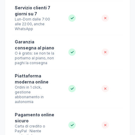
Servizio clienti 7
giorni su 7
✓
✗
Lun-Dom dalle 7:00
alle 22:00, anche
WhatsApp
Garanzia
consegna al piano
✓
✗
O è gratis: se non te la
portiamo al piano, non
paghi la consegna
Piattaforma
moderna online
Ordini in 1 click,
✓
✗
gestione
abbonamento in
autonomia
Pagamento online
sicuro
✓
✗
Carta di credito o
PayPal · Niente