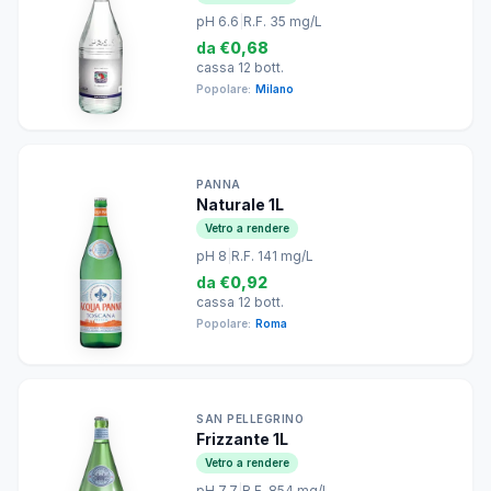
pH 6.6
|
R.F. 35 mg/L
da
€0,68
cassa 12 bott.
Popolare:
Milano
PANNA
Naturale 1L
Vetro a rendere
pH 8
|
R.F. 141 mg/L
da
€0,92
cassa 12 bott.
Popolare:
Roma
SAN PELLEGRINO
Frizzante 1L
Vetro a rendere
pH 7.7
|
R.F. 854 mg/L