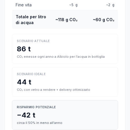
Fine vita
~5 g
~2 g
Totale per litro
~118 g CO₂
~60 g CO₂
di acqua
SCENARIO ATTUALE
86 t
CO₂ emesse ogni anno a Albiolo per l'acqua in bottiglia
SCENARIO IDEALE
44 t
CO₂ con vetro a rendere + delivery ottimizzato
RISPARMIO POTENZIALE
−42 t
circa il 50% in meno all'anno