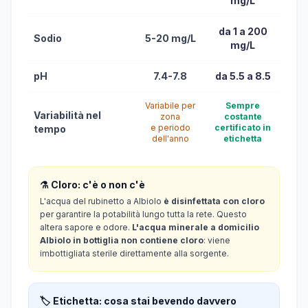
mg/L
da 1 a 200
Sodio
5-20 mg/L
mg/L
pH
7.4-7.8
da 5.5 a 8.5
Variabile per
Sempre
Variabilità nel
zona
costante
e periodo
certificato in
tempo
dell'anno
etichetta
⚗️ Cloro: c'è o non c'è
L'acqua del rubinetto a Albiolo
è disinfettata con cloro
per garantire la potabilità lungo tutta la rete. Questo
altera sapore e odore.
L'acqua minerale a domicilio
Albiolo in bottiglia non contiene cloro
: viene
imbottigliata sterile direttamente alla sorgente.
🏷️ Etichetta: cosa stai bevendo davvero