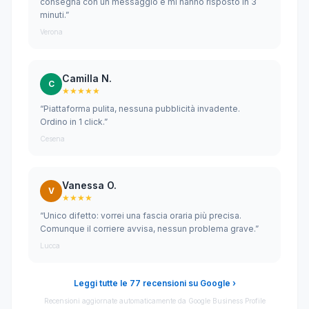
consegna con un messaggio e mi hanno risposto in 3
minuti.”
Verona
Camilla N.
C
★★★★★
“Piattaforma pulita, nessuna pubblicità invadente.
Ordino in 1 click.”
Cesena
Vanessa O.
V
★★★★
“Unico difetto: vorrei una fascia oraria più precisa.
Comunque il corriere avvisa, nessun problema grave.”
Lucca
Leggi tutte le 77 recensioni su Google ›
Recensioni aggiornate automaticamente da Google Business Profile