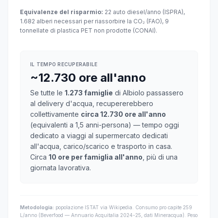
Equivalenze del risparmio:
22 auto diesel/anno (ISPRA),
1.682 alberi necessari per riassorbire la CO₂ (FAO), 9
tonnellate di plastica PET non prodotte (CONAI).
IL TEMPO RECUPERABILE
~12.730 ore all'anno
Se tutte le
1.273 famiglie
di Albiolo passassero
al delivery d'acqua, recupererebbero
collettivamente
circa 12.730 ore all'anno
(equivalenti a 1,5 anni-persona) — tempo oggi
dedicato a viaggi al supermercato dedicati
all'acqua, carico/scarico e trasporto in casa.
Circa
10 ore per famiglia all'anno
, più di una
giornata lavorativa.
Metodologia:
popolazione ISTAT via Wikipedia. Consumo pro capite 259
L/anno (Beverfood — Annuario Acquitalia 2024-25, dati Mineracqua). Peso