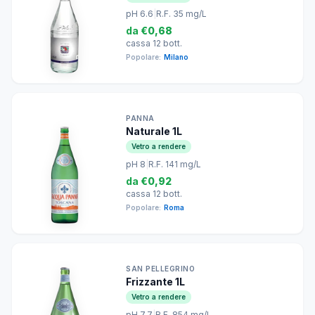
pH 6.6
|
R.F. 35 mg/L
da
€0,68
cassa 12 bott.
Popolare:
Milano
PANNA
Naturale 1L
Vetro a rendere
pH 8
|
R.F. 141 mg/L
da
€0,92
cassa 12 bott.
Popolare:
Roma
SAN PELLEGRINO
Frizzante 1L
Vetro a rendere
pH 7.7
|
R.F. 854 mg/L