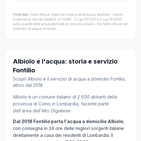
Fonti dati:
Como Acqua (report annuale qualità acqua potabile) · Istituto
Superiore di Sanità (rapporti ISTISAN) · D.Lgs 31/2001 e D.Lgs 18/2023
sulla qualità delle acque destinate al consumo umano · Etichette ufficiali dei
produttori di acqua minerale.
Albiolo e l'acqua: storia e servizio
Fontilio
Scopri Albiolo e il servizio di acqua a domicilio Fontilio,
attivo dal 2018.
Albiolo è un comune italiano di 2 800 abitanti della
provincia di Como in Lombardia, facente parte
dell'area dell'Alto Olgiatese.
Dal 2018 Fontilio porta l'acqua a domicilio Albiolo
,
con consegna in 24 ore delle migliori sorgenti italiane
direttamente a casa dei residenti di Lombardia. Il