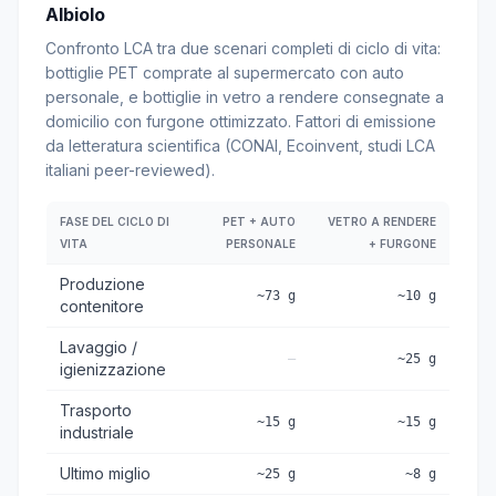
Albiolo
Confronto LCA tra due scenari completi di ciclo di vita:
bottiglie PET comprate al supermercato con auto
personale, e bottiglie in vetro a rendere consegnate a
domicilio con furgone ottimizzato. Fattori di emissione
da letteratura scientifica (CONAI, Ecoinvent, studi LCA
italiani peer-reviewed).
FASE DEL CICLO DI
PET + AUTO
VETRO A RENDERE
VITA
PERSONALE
+ FURGONE
Produzione
~73 g
~10 g
contenitore
Lavaggio /
—
~25 g
igienizzazione
Trasporto
~15 g
~15 g
industriale
Ultimo miglio
~25 g
~8 g