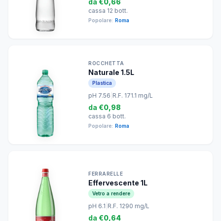
da
€0,66
cassa 12 bott.
Popolare:
Roma
ROCCHETTA
Naturale 1.5L
Plastica
pH 7.56
|
R.F. 171.1 mg/L
da
€0,98
cassa 6 bott.
Popolare:
Roma
FERRARELLE
Effervescente 1L
Vetro a rendere
pH 6.1
|
R.F. 1290 mg/L
da
€0,64