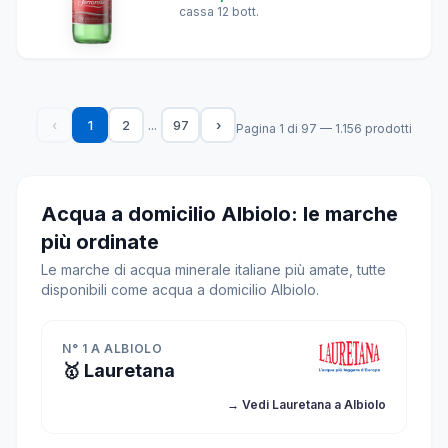
cassa 12 bott.
...
‹
1
2
97
›
Pagina 1 di 97 — 1.156 prodotti
Acqua a domicilio Albiolo: le marche
più ordinate
Le marche di acqua minerale italiane più amate, tutte
disponibili come acqua a domicilio Albiolo.
N° 1 A ALBIOLO
🥇 Lauretana
→ Vedi Lauretana a Albiolo