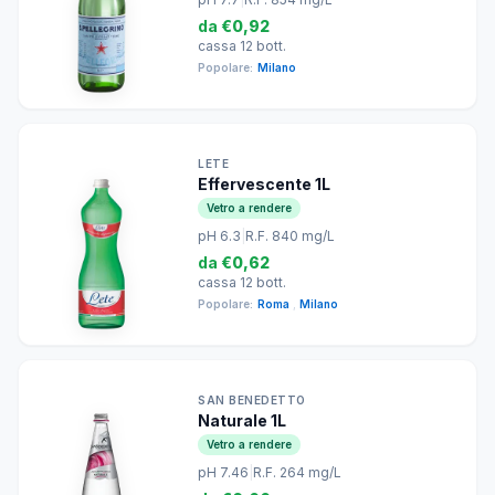
da
€0,92
cassa 12 bott.
Popolare:
Milano
LETE
Effervescente 1L
Vetro a rendere
pH 6.3
|
R.F. 840 mg/L
da
€0,62
cassa 12 bott.
Popolare:
Roma
,
Milano
SAN BENEDETTO
Naturale 1L
Vetro a rendere
pH 7.46
|
R.F. 264 mg/L