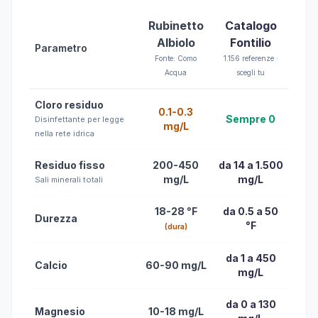
Rubinetto
Catalogo
Albiolo
Fontilio
Parametro
Fonte: Como
1.156 referenze ·
Acqua
scegli tu
Cloro residuo
0.1-0.3
Sempre 0
Disinfettante per legge
mg/L
nella rete idrica
Residuo fisso
200-450
da 14 a 1.500
mg/L
mg/L
Sali minerali totali
18-28 °F
da 0.5 a 50
Durezza
°F
(dura)
da 1 a 450
Calcio
60-90 mg/L
mg/L
da 0 a 130
Magnesio
10-18 mg/L