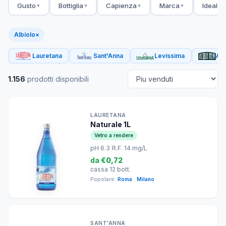
Gusto
Bottiglia
Capienza
Marca
Ideale 
▼
▼
▼
▼
Albiolo
×
Lauretana
Sant'Anna
Levissima
Acq
1.156
prodotti disponibili
LAURETANA
Naturale 1L
Vetro a rendere
pH 6.3
|
R.F. 14 mg/L
da
€0,72
cassa 12 bott.
Popolare:
Roma
,
Milano
SANT'ANNA