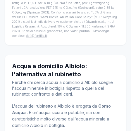
bottiglia PET 1,5 L pari a 18 g (CONAI / InaBottle, post-lightweighting).
Fattori LCA: produzione PET 2,15 kg CO₂eq/kg (Ecoinvent), vetro 0,85 kg
CO₂eq/kg (Springer 2021). Confronto scenari basato su "LCA of Glass
Versus PET Mineral Water Bottles: An Italian Case Study" (MDPI Recycling
2021) e studi last-mile delivery vs customer pickup (Edwards et al., Int. J.
Logistics Research). Auto diesel: 167 g CO₂/km × 11.200 km/anno (ISPRA
2021). Stime di ordine di grandezza, non valori puntuali. Metodologia
completa:
dati@fontilio.it
.
Acqua a domicilio Albiolo:
l'alternativa al rubinetto
Perché chi cerca acqua a domicilio a Albiolo sceglie
l'acqua minerale in bottiglia rispetto a quella del
rubinetto: confronto e dati certi.
L'acqua del rubinetto a Albiolo è erogata da
Como
Acqua
. È un'acqua sicura e potabile, ma con
caratteristiche molto diverse dall'acqua minerale a
domicilio Albiolo in bottiglia.