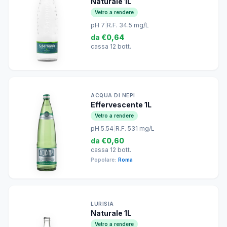
Naturale 1L
Vetro a rendere
pH 7
|
R.F. 34.5 mg/L
da
€0,64
cassa 12 bott.
ACQUA DI NEPI
Effervescente 1L
Vetro a rendere
pH 5.54
|
R.F. 531 mg/L
da
€0,60
cassa 12 bott.
Popolare:
Roma
LURISIA
Naturale 1L
Vetro a rendere