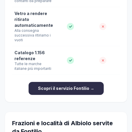
contanti da preparare
Vetro a rendere
ritirato
automaticamente
✓
✗
Alla consegna
successiva ritiriamo i
vuoti
Catalogo 1.156
referenze
✓
✗
Tutte le marche
italiane più importanti
Scopri il servizio Fontilio →
Frazioni e località di Albiolo servite
da Fontilio