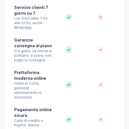
Servizio clienti 7
giorni su 7
✓
✗
Lun-Dom dalle 7:00
alle 22:00, anche
WhatsApp
Garanzia
consegna al piano
✓
✗
O è gratis: se non te la
portiamo al piano, non
paghi la consegna
Piattaforma
moderna online
Ordini in 1 click,
✓
✗
gestione
abbonamento in
autonomia
Pagamento online
sicuro
✓
✗
Carta di credito o
PayPal · Niente