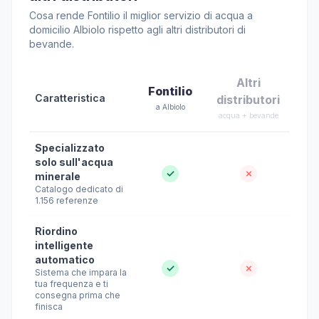
Cosa rende Fontilio il miglior servizio di acqua a
domicilio Albiolo rispetto agli altri distributori di
bevande.
Altri
Fontilio
Caratteristica
distributori
a Albiolo
acqua + bevande
Specializzato
solo sull'acqua
✓
✗
minerale
Catalogo dedicato di
1.156 referenze
Riordino
intelligente
automatico
✓
✗
Sistema che impara la
tua frequenza e ti
consegna prima che
finisca