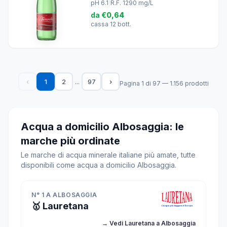
pH 6.1
|
R.F. 1290 mg/L
da
€0,64
cassa 12 bott.
...
‹
1
2
97
›
Pagina 1 di 97 — 1.156 prodotti
Acqua a domicilio Albosaggia: le
marche più ordinate
Le marche di acqua minerale italiane più amate, tutte
disponibili come acqua a domicilio Albosaggia.
N° 1 A ALBOSAGGIA
🥇 Lauretana
→ Vedi Lauretana a Albosaggia