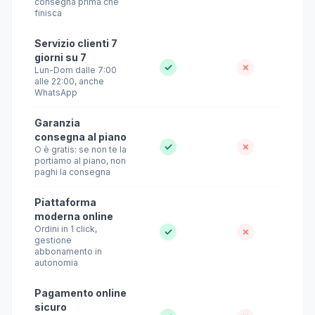
consegna prima che
finisca
Servizio clienti 7
giorni su 7
✓
✗
Lun-Dom dalle 7:00
alle 22:00, anche
WhatsApp
Garanzia
consegna al piano
✓
✗
O è gratis: se non te la
portiamo al piano, non
paghi la consegna
Piattaforma
moderna online
Ordini in 1 click,
✓
✗
gestione
abbonamento in
autonomia
Pagamento online
sicuro