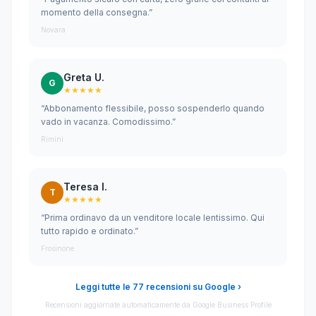
momento della consegna.”
Novara
Greta U.
G
★★★★★
“Abbonamento flessibile, posso sospenderlo quando
vado in vacanza. Comodissimo.”
Rimini
Teresa I.
T
★★★★★
“Prima ordinavo da un venditore locale lentissimo. Qui
tutto rapido e ordinato.”
Frosinone
Leggi tutte le 77 recensioni su Google ›
Recensioni aggiornate automaticamente da Google Business Profile