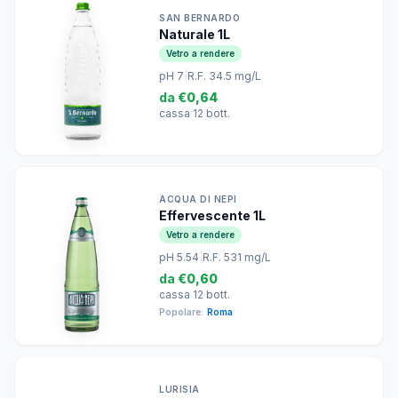
SAN BERNARDO
Naturale 1L
Vetro a rendere
pH 7
|
R.F. 34.5 mg/L
da
€0,64
cassa 12 bott.
ACQUA DI NEPI
Effervescente 1L
Vetro a rendere
pH 5.54
|
R.F. 531 mg/L
da
€0,60
cassa 12 bott.
Popolare:
Roma
LURISIA