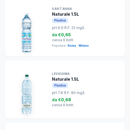
SANT'ANNA
Naturale 1.5L
Plastica
pH 6.9
|
R.F. 22 mg/L
da
€0,65
cassa 6 bott.
Popolare:
Roma
,
Milano
LEVISSIMA
Naturale 1.5L
Plastica
pH 7.8
|
R.F. 80 mg/L
da
€0,68
cassa 6 bott.