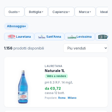
Gusto
Bottiglia
Capienza
Marca
Ideale 
▼
▼
▼
▼
Albosaggia
×
Lauretana
Sant'Anna
Levissima
Acq
1.156
prodotti disponibili
LAURETANA
Naturale 1L
Vetro a rendere
pH 6.3
|
R.F. 14 mg/L
da
€0,72
cassa 12 bott.
Popolare:
Roma
,
Milano