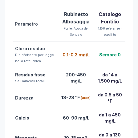
Rubinetto
Catalogo
Albosaggia
Fontilio
Parametro
Fonte: Acqua del
1.156 referenze ·
Sondalo
scegli tu
Cloro residuo
0.1-0.3 mg/L
Sempre 0
Disinfettante per legge
nella rete idrica
Residuo fisso
200-450
da 14 a
mg/L
1.500 mg/L
Sali minerali totali
da 0.5 a 50
18-28 °F
Durezza
(dura)
°F
da 1 a 450
Calcio
60-90 mg/L
mg/L
da 0 a 130
Magnesio
10-18 mg/L