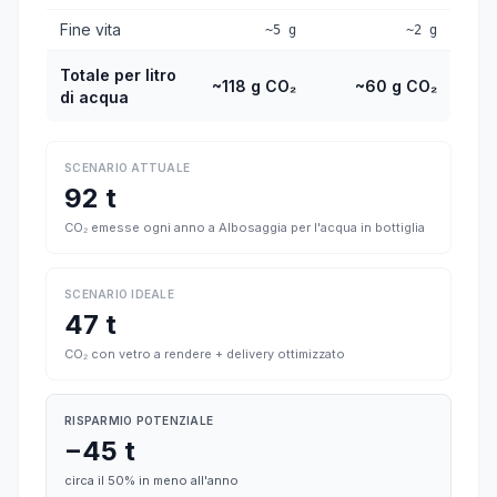
Fine vita
~5 g
~2 g
Totale per litro
~118 g CO₂
~60 g CO₂
di acqua
SCENARIO ATTUALE
92 t
CO₂ emesse ogni anno a Albosaggia per l'acqua in bottiglia
SCENARIO IDEALE
47 t
CO₂ con vetro a rendere + delivery ottimizzato
RISPARMIO POTENZIALE
−45 t
circa il 50% in meno all'anno