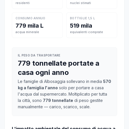
residenti
nuclei stimati
CONSUMO ANNUO
BOTTIGLIE 1,5 L
779 mila L
519 mila
acqua minerale
equivalenti comprate
IL PESO DA TRASPORTARE
779 tonnellate portate a
casa ogni anno
Le famiglie di Albosaggia sollevano in media
570
kg a famiglia l'anno
solo per portare a casa
l'acqua dal supermercato. Moltiplicato per tutta
la città, sono
779 tonnellate
di peso gestite
manualmente — carico, scarico, scale.
L'impatto ambientale del consumo di acqua a