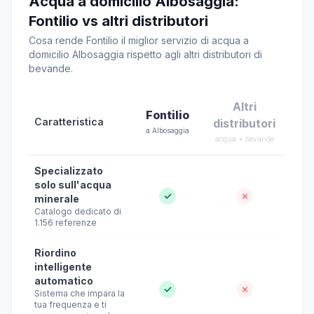
Acqua a domicilio Albosaggia:
Fontilio vs altri distributori
Cosa rende Fontilio il miglior servizio di acqua a
domicilio Albosaggia rispetto agli altri distributori di
bevande.
Altri
Fontilio
Caratteristica
distributori
a Albosaggia
acqua + bevande
Specializzato
solo sull'acqua
✓
✗
minerale
Catalogo dedicato di
1.156 referenze
Riordino
intelligente
automatico
✓
✗
Sistema che impara la
tua frequenza e ti