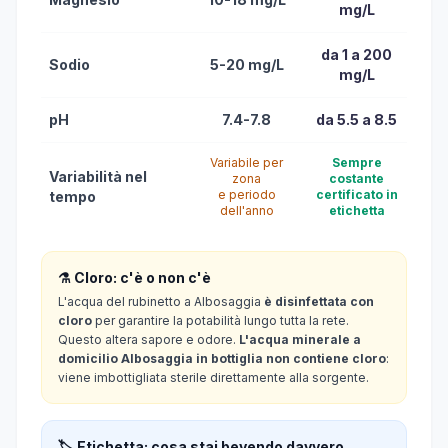
mg/L
da 1 a 200
Sodio
5-20 mg/L
mg/L
pH
7.4-7.8
da 5.5 a 8.5
Variabile per
Sempre
Variabilità nel
zona
costante
e periodo
certificato in
tempo
dell'anno
etichetta
⚗️ Cloro: c'è o non c'è
L'acqua del rubinetto a Albosaggia
è disinfettata con
cloro
per garantire la potabilità lungo tutta la rete.
Questo altera sapore e odore.
L'acqua minerale a
domicilio Albosaggia in bottiglia non contiene cloro
:
viene imbottigliata sterile direttamente alla sorgente.
🏷️ Etichetta: cosa stai bevendo davvero