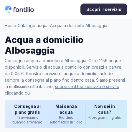
Scopri il servizio
Home
›
Catalogo acqua
›
Acqua a domicilio Albosaggia
›
Acqua a domicilio
Albosaggia
Consegna acqua a domicilio a Albosaggia. Oltre 1.156 acque
disponibili. Servizio di acqua a domicilio con prezzi a partire
da 0,05 €. Il nostro servizio di acqua a domicilio include
sempre la consegna al piano fino dentro casa. Siamo presenti
in moltissime città italiane,
scopri se il tuo indirizzo è servito
cliccando qui
.
Consegna al
Mai senza
Non sei in
piano gratis
acqua
casa?
Ti avvisiamo
Riordino
Riprogrammi gratis
quando arriviamo
automatico in 1 clic