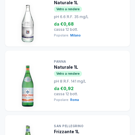
Naturale 1L
Vetro a rendere
pH 6.6
|
R.F. 35 mg/L
da
€0,68
cassa 12 bott.
Popolare:
Milano
PANNA
Naturale 1L
Vetro a rendere
pH 8
|
R.F. 141 mg/L
da
€0,92
cassa 12 bott.
Popolare:
Roma
SAN PELLEGRINO
Frizzante 1L