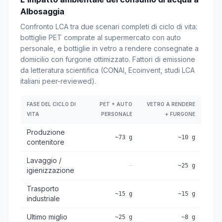
Albosaggia
Confronto LCA tra due scenari completi di ciclo di vita:
bottiglie PET comprate al supermercato con auto
personale, e bottiglie in vetro a rendere consegnate a
domicilio con furgone ottimizzato. Fattori di emissione
da letteratura scientifica (CONAI, Ecoinvent, studi LCA
italiani peer-reviewed).
FASE DEL CICLO DI
PET + AUTO
VETRO A RENDERE
VITA
PERSONALE
+ FURGONE
Produzione
~73 g
~10 g
contenitore
Lavaggio /
—
~25 g
igienizzazione
Trasporto
~15 g
~15 g
industriale
Ultimo miglio
~25 g
~8 g