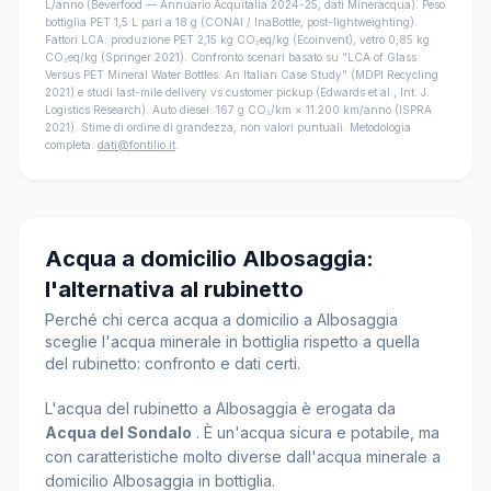
L/anno (Beverfood — Annuario Acquitalia 2024-25, dati Mineracqua). Peso
bottiglia PET 1,5 L pari a 18 g (CONAI / InaBottle, post-lightweighting).
Fattori LCA: produzione PET 2,15 kg CO₂eq/kg (Ecoinvent), vetro 0,85 kg
CO₂eq/kg (Springer 2021). Confronto scenari basato su "LCA of Glass
Versus PET Mineral Water Bottles: An Italian Case Study" (MDPI Recycling
2021) e studi last-mile delivery vs customer pickup (Edwards et al., Int. J.
Logistics Research). Auto diesel: 167 g CO₂/km × 11.200 km/anno (ISPRA
2021). Stime di ordine di grandezza, non valori puntuali. Metodologia
completa:
dati@fontilio.it
.
Acqua a domicilio Albosaggia:
l'alternativa al rubinetto
Perché chi cerca acqua a domicilio a Albosaggia
sceglie l'acqua minerale in bottiglia rispetto a quella
del rubinetto: confronto e dati certi.
L'acqua del rubinetto a Albosaggia è erogata da
Acqua del Sondalo
. È un'acqua sicura e potabile, ma
con caratteristiche molto diverse dall'acqua minerale a
domicilio Albosaggia in bottiglia.