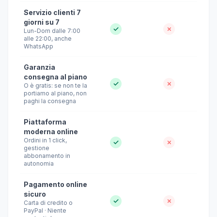
Servizio clienti 7
giorni su 7
✓
✗
Lun-Dom dalle 7:00
alle 22:00, anche
WhatsApp
Garanzia
consegna al piano
✓
✗
O è gratis: se non te la
portiamo al piano, non
paghi la consegna
Piattaforma
moderna online
Ordini in 1 click,
✓
✗
gestione
abbonamento in
autonomia
Pagamento online
sicuro
✓
✗
Carta di credito o
PayPal · Niente