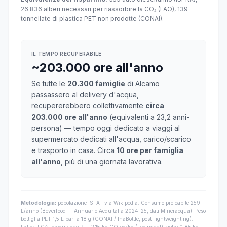
26.836 alberi necessari per riassorbire la CO₂ (FAO), 139
tonnellate di plastica PET non prodotte (CONAI).
IL TEMPO RECUPERABILE
~203.000 ore all'anno
Se tutte le
20.300 famiglie
di Alcamo
passassero al delivery d'acqua,
recupererebbero collettivamente
circa
203.000 ore all'anno
(equivalenti a 23,2 anni-
persona) — tempo oggi dedicato a viaggi al
supermercato dedicati all'acqua, carico/scarico
e trasporto in casa. Circa
10 ore per famiglia
all'anno
, più di una giornata lavorativa.
Metodologia:
popolazione ISTAT via Wikipedia. Consumo pro capite 259
L/anno (Beverfood — Annuario Acquitalia 2024-25, dati Mineracqua). Peso
bottiglia PET 1,5 L pari a 18 g (CONAI / InaBottle, post-lightweighting).