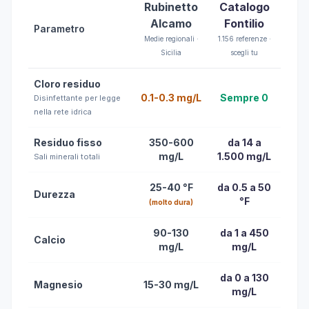
Rubinetto
Catalogo
Alcamo
Fontilio
Parametro
Medie regionali ·
1.156 referenze ·
Sicilia
scegli tu
Cloro residuo
0.1-0.3 mg/L
Sempre 0
Disinfettante per legge
nella rete idrica
Residuo fisso
350-600
da 14 a
mg/L
1.500 mg/L
Sali minerali totali
25-40 °F
da 0.5 a 50
Durezza
°F
(molto dura)
90-130
da 1 a 450
Calcio
mg/L
mg/L
da 0 a 130
Magnesio
15-30 mg/L
mg/L