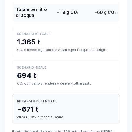
Totale per litro
~118 g CO₂
~60 g CO₂
di acqua
SCENARIO ATTUALE
1.365 t
CO₂ emesse ogni anno a Alcamo per l'acqua in bottiglia
SCENARIO IDEALE
694 t
CO₂ con vetro a rendere + delivery ottimizzato
RISPARMIO POTENZIALE
−671 t
circa il 50% in meno all'anno
Equivalenze del risparmio:
359 auto diesel/anno (ISPRA),