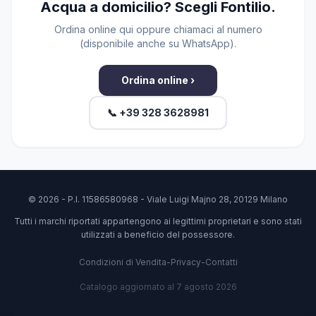
Acqua a domicilio? Scegli Fontilio.
Ordina online qui oppure chiamaci al numero
(disponibile anche su WhatsApp).
Ordina online ›
📞 +39 328 3628981
© 2026 - P.I. 11586580968 - Viale Luigi Majno 28, 20129 Milano
Tutti i marchi riportati appartengono ai legittimi proprietari e sono stati
utilizzati a beneficio del possessore.
Condizioni di Vendita
-
Privacy
-
Contatti
Catalogo aggiornato al 7 agosto 2026