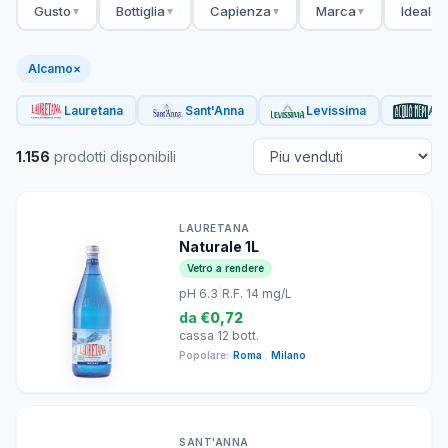
Gusto
Bottiglia
Capienza
Marca
Ideale 
▼
▼
▼
▼
Alcamo
×
Lauretana
Sant'Anna
Levissima
Acq
1.156
prodotti disponibili
LAURETANA
Naturale 1L
Vetro a rendere
pH 6.3
|
R.F. 14 mg/L
da
€0,72
cassa 12 bott.
Popolare:
Roma
,
Milano
SANT'ANNA