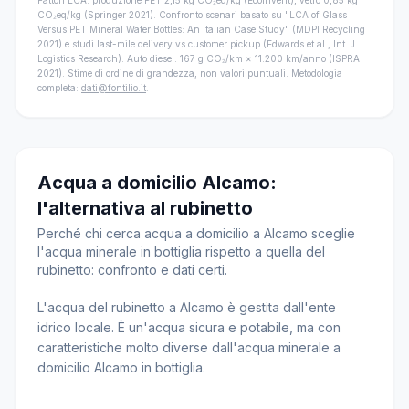
Fattori LCA: produzione PET 2,15 kg CO₂eq/kg (Ecoinvent), vetro 0,85 kg
CO₂eq/kg (Springer 2021). Confronto scenari basato su "LCA of Glass
Versus PET Mineral Water Bottles: An Italian Case Study" (MDPI Recycling
2021) e studi last-mile delivery vs customer pickup (Edwards et al., Int. J.
Logistics Research). Auto diesel: 167 g CO₂/km × 11.200 km/anno (ISPRA
2021). Stime di ordine di grandezza, non valori puntuali. Metodologia
completa:
dati@fontilio.it
.
Acqua a domicilio Alcamo:
l'alternativa al rubinetto
Perché chi cerca acqua a domicilio a Alcamo sceglie
l'acqua minerale in bottiglia rispetto a quella del
rubinetto: confronto e dati certi.
L'acqua del rubinetto a Alcamo è gestita dall'ente
idrico locale. È un'acqua sicura e potabile, ma con
caratteristiche molto diverse dall'acqua minerale a
domicilio Alcamo in bottiglia.