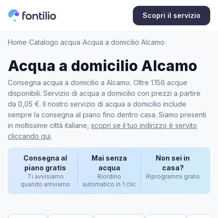
Scopri il servizio
Home
›
Catalogo acqua
›
Acqua a domicilio Alcamo
›
Acqua a domicilio Alcamo
Consegna acqua a domicilio a Alcamo. Oltre 1.156 acque
disponibili. Servizio di acqua a domicilio con prezzi a partire
da 0,05 €. Il nostro servizio di acqua a domicilio include
sempre la consegna al piano fino dentro casa. Siamo presenti
in moltissime città italiane,
scopri se il tuo indirizzo è servito
cliccando qui
.
Consegna al
Mai senza
Non sei in
piano gratis
acqua
casa?
Ti avvisiamo
Riordino
Riprogrammi gratis
quando arriviamo
automatico in 1 clic