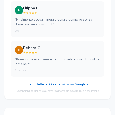
Filippo F.
F
★★★★★
“Finalmente acqua minerale seria a domicilio senza
dover andare al discount.”
Lodi
Debora C.
D
★★★★★
“Prima dovevo chiamare per ogni ordine, qui tutto online
in 2 click.”
Siracusa
Leggi tutte le 77 recensioni su Google ›
Recensioni aggiornate automaticamente da Google Business Profile