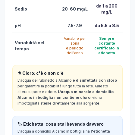
da 1 a 200
Sodio
20-60 mg/L
mg/L
pH
7.5-7.9
da 5.5 a 8.5
Variabile per
Sempre
Variabilità nel
zona
costante
e periodo
certificato in
tempo
dell'anno
etichetta
⚗️ Cloro: c'è o non c'è
L'acqua del rubinetto a Alcamo
è disinfettata con cloro
per garantire la potabilità lungo tutta la rete. Questo
altera sapore e odore.
L'acqua minerale a domicilio
Alcamo in bottiglia non contiene cloro
: viene
imbottigliata sterile direttamente alla sorgente.
🏷️ Etichetta: cosa stai bevendo davvero
L'acqua a domicilio Alcamo in bottiglia ha
l'etichetta