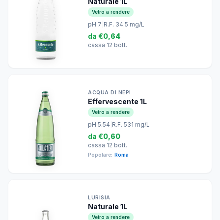
Naturale 1L
Vetro a rendere
pH 7
|
R.F. 34.5 mg/L
da
€0,64
cassa 12 bott.
ACQUA DI NEPI
Effervescente 1L
Vetro a rendere
pH 5.54
|
R.F. 531 mg/L
da
€0,60
cassa 12 bott.
Popolare:
Roma
LURISIA
Naturale 1L
Vetro a rendere