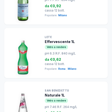
da
€0,92
cassa 12 bott.
Popolare:
Milano
LETE
Effervescente 1L
Vetro a rendere
pH 6.3
|
R.F. 840 mg/L
da
€0,62
cassa 12 bott.
Popolare:
Roma
,
Milano
SAN BENEDETTO
Naturale 1L
Vetro a rendere
pH 7.46
|
R.F. 264 mg/L