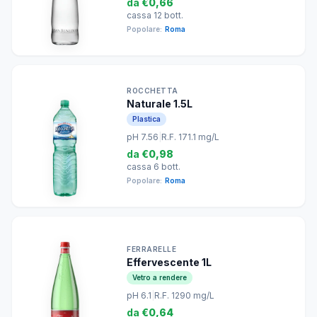
da
€0,66
cassa 12 bott.
Popolare:
Roma
ROCCHETTA
Naturale 1.5L
Plastica
pH 7.56
|
R.F. 171.1 mg/L
da
€0,98
cassa 6 bott.
Popolare:
Roma
FERRARELLE
Effervescente 1L
Vetro a rendere
pH 6.1
|
R.F. 1290 mg/L
da
€0,64