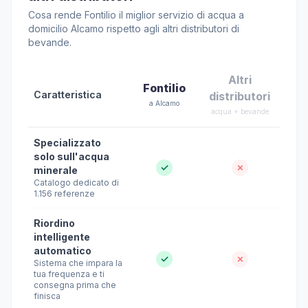
Cosa rende Fontilio il miglior servizio di acqua a
domicilio Alcamo rispetto agli altri distributori di
bevande.
Altri
Fontilio
Caratteristica
distributori
a Alcamo
acqua + bevande
Specializzato
solo sull'acqua
✓
✗
minerale
Catalogo dedicato di
1.156 referenze
Riordino
intelligente
automatico
✓
✗
Sistema che impara la
tua frequenza e ti
consegna prima che
finisca