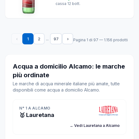
cassa 12 bott.
...
‹
1
2
97
›
Pagina 1 di 97 — 1.156 prodotti
Acqua a domicilio Alcamo: le marche
più ordinate
Le marche di acqua minerale italiane più amate, tutte
disponibili come acqua a domicilio Alcamo.
N° 1 A ALCAMO
🥇 Lauretana
→ Vedi Lauretana a Alcamo