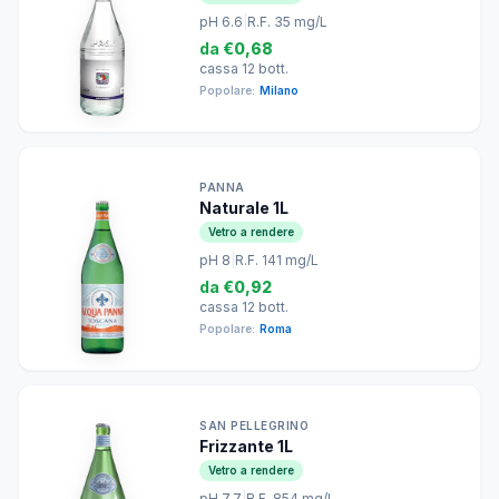
pH 6.6
|
R.F. 35 mg/L
da
€0,68
cassa 12 bott.
Popolare:
Milano
PANNA
Naturale 1L
Vetro a rendere
pH 8
|
R.F. 141 mg/L
da
€0,92
cassa 12 bott.
Popolare:
Roma
SAN PELLEGRINO
Frizzante 1L
Vetro a rendere
pH 7.7
|
R.F. 854 mg/L