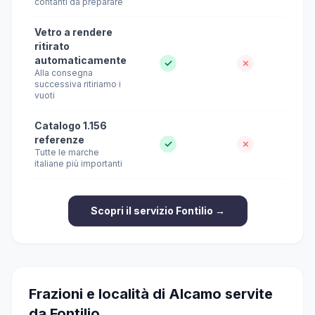
contanti da preparare
Vetro a rendere
ritirato
automaticamente
✓
✗
Alla consegna
successiva ritiriamo i
vuoti
Catalogo 1.156
referenze
✓
✗
Tutte le marche
italiane più importanti
Scopri il servizio Fontilio →
Frazioni e località di Alcamo servite
da Fontilio