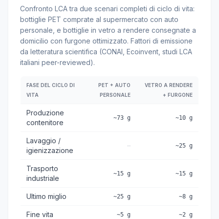
Confronto LCA tra due scenari completi di ciclo di vita:
bottiglie PET comprate al supermercato con auto
personale, e bottiglie in vetro a rendere consegnate a
domicilio con furgone ottimizzato. Fattori di emissione
da letteratura scientifica (CONAI, Ecoinvent, studi LCA
italiani peer-reviewed).
FASE DEL CICLO DI
PET + AUTO
VETRO A RENDERE
VITA
PERSONALE
+ FURGONE
Produzione
~73 g
~10 g
contenitore
Lavaggio /
—
~25 g
igienizzazione
Trasporto
~15 g
~15 g
industriale
Ultimo miglio
~25 g
~8 g
Fine vita
~5 g
~2 g