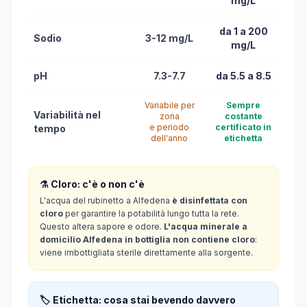
mg/L
da 1 a 200
Sodio
3-12 mg/L
mg/L
pH
7.3-7.7
da 5.5 a 8.5
Variabile per
Sempre
Variabilità nel
zona
costante
e periodo
certificato in
tempo
dell'anno
etichetta
⚗️ Cloro: c'è o non c'è
L'acqua del rubinetto a Alfedena
è disinfettata con
cloro
per garantire la potabilità lungo tutta la rete.
Questo altera sapore e odore.
L'acqua minerale a
domicilio Alfedena in bottiglia non contiene cloro
:
viene imbottigliata sterile direttamente alla sorgente.
🏷️ Etichetta: cosa stai bevendo davvero