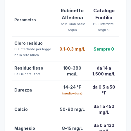
Rubinetto
Catalogo
Alfedena
Fontilio
Parametro
Fonte: Gran Sasso
1.156 referenze ·
Acqua
scegli tu
Cloro residuo
0.1-0.3 mg/L
Sempre 0
Disinfettante per legge
nella rete idrica
Residuo fisso
180-380
da 14 a
mg/L
1.500 mg/L
Sali minerali totali
14-24 °F
da 0.5 a 50
Durezza
°F
(medio-dura)
da 1 a 450
Calcio
50-80 mg/L
mg/L
da 0 a 130
Magnesio
8-15 mg/L