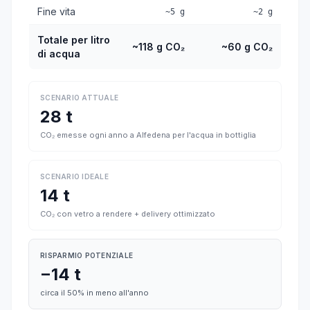
Fine vita
~5 g
~2 g
Totale per litro
~118 g CO₂
~60 g CO₂
di acqua
SCENARIO ATTUALE
28 t
CO₂ emesse ogni anno a Alfedena per l'acqua in bottiglia
SCENARIO IDEALE
14 t
CO₂ con vetro a rendere + delivery ottimizzato
RISPARMIO POTENZIALE
−14 t
circa il 50% in meno all'anno