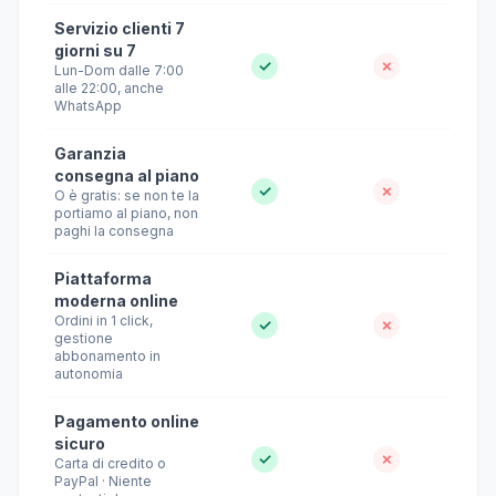
Servizio clienti 7
giorni su 7
✓
✗
Lun-Dom dalle 7:00
alle 22:00, anche
WhatsApp
Garanzia
consegna al piano
✓
✗
O è gratis: se non te la
portiamo al piano, non
paghi la consegna
Piattaforma
moderna online
Ordini in 1 click,
✓
✗
gestione
abbonamento in
autonomia
Pagamento online
sicuro
✓
✗
Carta di credito o
PayPal · Niente