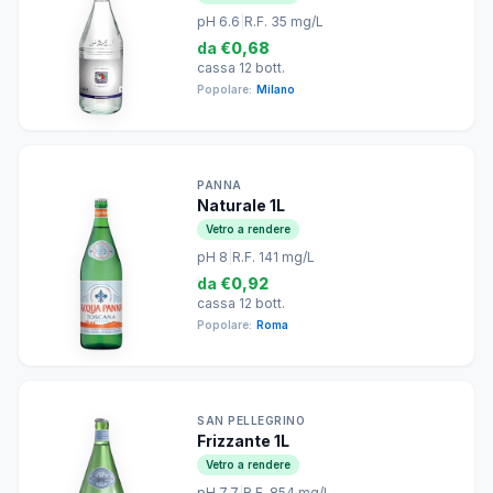
pH 6.6
|
R.F. 35 mg/L
da
€0,68
cassa 12 bott.
Popolare:
Milano
PANNA
Naturale 1L
Vetro a rendere
pH 8
|
R.F. 141 mg/L
da
€0,92
cassa 12 bott.
Popolare:
Roma
SAN PELLEGRINO
Frizzante 1L
Vetro a rendere
pH 7.7
|
R.F. 854 mg/L