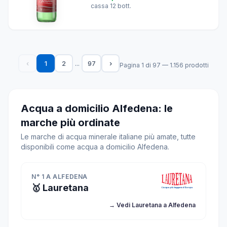
cassa 12 bott.
...
‹
1
2
97
›
Pagina 1 di 97 — 1.156 prodotti
Acqua a domicilio Alfedena: le
marche più ordinate
Le marche di acqua minerale italiane più amate, tutte
disponibili come acqua a domicilio Alfedena.
N° 1 A ALFEDENA
🥇 Lauretana
→ Vedi Lauretana a Alfedena