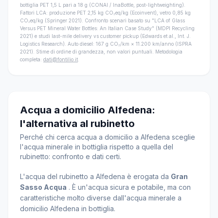
bottiglia PET 1,5 L pari a 18 g (CONAI / InaBottle, post-lightweighting).
Fattori LCA: produzione PET 2,15 kg CO₂eq/kg (Ecoinvent), vetro 0,85 kg
CO₂eq/kg (Springer 2021). Confronto scenari basato su "LCA of Glass
Versus PET Mineral Water Bottles: An Italian Case Study" (MDPI Recycling
2021) e studi last-mile delivery vs customer pickup (Edwards et al., Int. J.
Logistics Research). Auto diesel: 167 g CO₂/km × 11.200 km/anno (ISPRA
2021). Stime di ordine di grandezza, non valori puntuali. Metodologia
completa:
dati@fontilio.it
.
Acqua a domicilio Alfedena:
l'alternativa al rubinetto
Perché chi cerca acqua a domicilio a Alfedena sceglie
l'acqua minerale in bottiglia rispetto a quella del
rubinetto: confronto e dati certi.
L'acqua del rubinetto a Alfedena è erogata da
Gran
Sasso Acqua
. È un'acqua sicura e potabile, ma con
caratteristiche molto diverse dall'acqua minerale a
domicilio Alfedena in bottiglia.