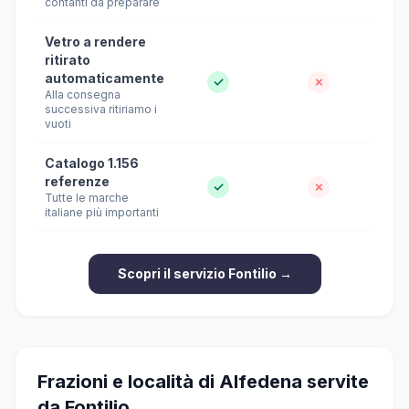
contanti da preparare
Vetro a rendere
ritirato
automaticamente
✓
✗
Alla consegna
successiva ritiriamo i
vuoti
Catalogo 1.156
referenze
✓
✗
Tutte le marche
italiane più importanti
Scopri il servizio Fontilio →
Frazioni e località di Alfedena servite
da Fontilio