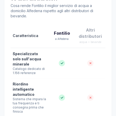
Cosa rende Fontilio il miglior servizio di acqua a
domicilio Alfedena rispetto agli altri distributori di
bevande.
Altri
Fontilio
Caratteristica
distributori
a Alfedena
acqua + bevande
Specializzato
solo sull'acqua
✓
✗
minerale
Catalogo dedicato di
1.156 referenze
Riordino
intelligente
automatico
✓
✗
Sistema che impara la
tua frequenza e ti
consegna prima che
finisca