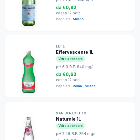
da
€0,92
cassa 12 bott.
Popolare:
Milano
LETE
Effervescente 1L
Vetro a rendere
pH 6.3
|
R.F. 840 mg/L
da
€0,62
cassa 12 bott.
Popolare:
Roma
,
Milano
SAN BENEDETTO
Naturale 1L
Vetro a rendere
pH 7.46
|
R.F. 264 mg/L