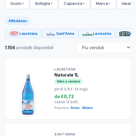
Gusto
Bottiglia
Capienza
Marca
Ideale 
▼
▼
▼
▼
Alfedena
×
Lauretana
Sant'Anna
Levissima
Acq
1.156
prodotti disponibili
LAURETANA
Naturale 1L
Vetro a rendere
pH 6.3
|
R.F. 14 mg/L
da
€0,72
cassa 12 bott.
Popolare:
Roma
,
Milano
SANT'ANNA