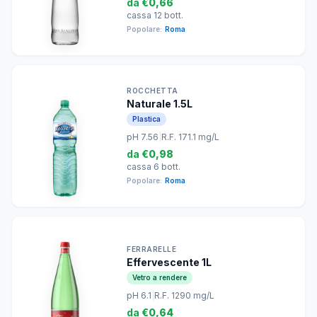
da
€0,66
cassa 12 bott.
Popolare:
Roma
ROCCHETTA
Naturale 1.5L
Plastica
pH 7.56
|
R.F. 171.1 mg/L
da
€0,98
cassa 6 bott.
Popolare:
Roma
FERRARELLE
Effervescente 1L
Vetro a rendere
pH 6.1
|
R.F. 1290 mg/L
da
€0,64