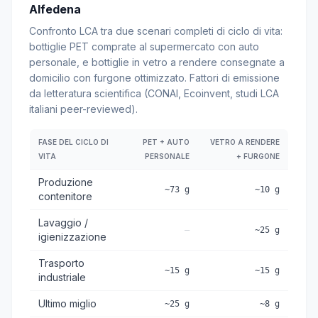
Alfedena
Confronto LCA tra due scenari completi di ciclo di vita:
bottiglie PET comprate al supermercato con auto
personale, e bottiglie in vetro a rendere consegnate a
domicilio con furgone ottimizzato. Fattori di emissione
da letteratura scientifica (CONAI, Ecoinvent, studi LCA
italiani peer-reviewed).
FASE DEL CICLO DI
PET + AUTO
VETRO A RENDERE
VITA
PERSONALE
+ FURGONE
Produzione
~73 g
~10 g
contenitore
Lavaggio /
—
~25 g
igienizzazione
Trasporto
~15 g
~15 g
industriale
Ultimo miglio
~25 g
~8 g