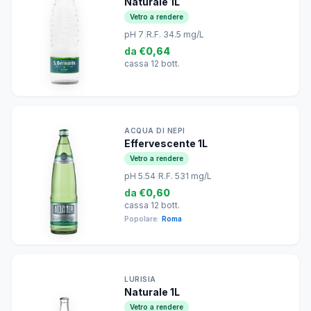
Naturale 1L
Vetro a rendere
pH 7
|
R.F. 34.5 mg/L
da
€0,64
cassa 12 bott.
ACQUA DI NEPI
Effervescente 1L
Vetro a rendere
pH 5.54
|
R.F. 531 mg/L
da
€0,60
cassa 12 bott.
Popolare:
Roma
LURISIA
Naturale 1L
Vetro a rendere