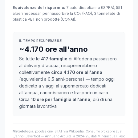
Equivalenze del risparmio:
7 auto diesel/anno (ISPRA), 551
alberi necessari per riassorbire la CO₂ (FAO), 3 tonnellate di
plastica PET non prodotte (CONAI).
IL TEMPO RECUPERABILE
~4.170 ore all'anno
Se tutte le
417 famiglie
di Alfedena passassero
al delivery d'acqua, recupererebbero
collettivamente
circa 4.170 ore all'anno
(equivalenti a 0,5 anni-persona) — tempo oggi
dedicato a viaggi al supermercato dedicati
all'acqua, carico/scarico e trasporto in casa.
Circa
10 ore per famiglia all'anno
, più di una
giornata lavorativa.
Metodologia:
popolazione ISTAT via Wikipedia. Consumo pro capite 259
L/anno (Beverfood — Annuario Acquitalia 2024-25, dati Mineracqua). Peso