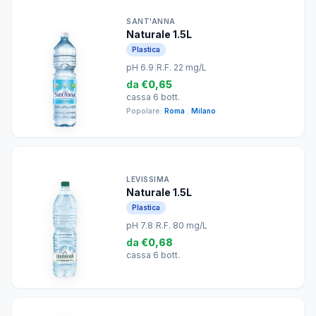
SANT'ANNA
Naturale 1.5L
Plastica
pH 6.9
|
R.F. 22 mg/L
da
€0,65
cassa 6 bott.
Popolare:
Roma
,
Milano
LEVISSIMA
Naturale 1.5L
Plastica
pH 7.8
|
R.F. 80 mg/L
da
€0,68
cassa 6 bott.