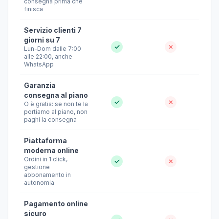
consegna prima che
finisca
Servizio clienti 7
giorni su 7
✓
✗
Lun-Dom dalle 7:00
alle 22:00, anche
WhatsApp
Garanzia
consegna al piano
✓
✗
O è gratis: se non te la
portiamo al piano, non
paghi la consegna
Piattaforma
moderna online
Ordini in 1 click,
✓
✗
gestione
abbonamento in
autonomia
Pagamento online
sicuro