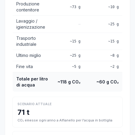
Produzione
~73 g
~10 g
contenitore
Lavaggio /
—
~25 g
igienizzazione
Trasporto
~15 g
~15 g
industriale
Ultimo miglio
~25 g
~8 g
Fine vita
~5 g
~2 g
Totale per litro
~118 g CO₂
~60 g CO₂
di acqua
SCENARIO ATTUALE
71 t
CO₂ emesse ogni anno a Alfianello per l'acqua in bottiglia