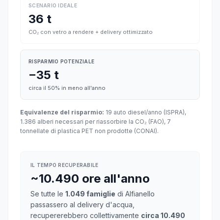
SCENARIO IDEALE
36 t
CO₂ con vetro a rendere + delivery ottimizzato
RISPARMIO POTENZIALE
−35 t
circa il 50% in meno all'anno
Equivalenze del risparmio:
19 auto diesel/anno (ISPRA),
1.386 alberi necessari per riassorbire la CO₂ (FAO), 7
tonnellate di plastica PET non prodotte (CONAI).
IL TEMPO RECUPERABILE
~10.490 ore all'anno
Se tutte le
1.049 famiglie
di Alfianello
passassero al delivery d'acqua,
recupererebbero collettivamente
circa 10.490