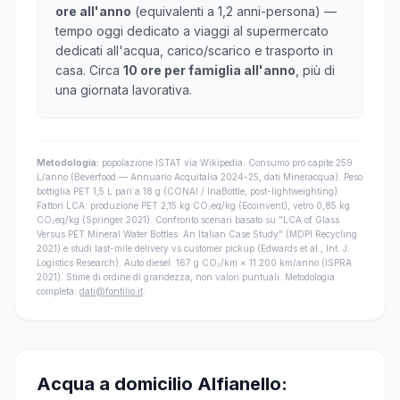
ore all'anno
(equivalenti a 1,2 anni-persona) —
tempo oggi dedicato a viaggi al supermercato
dedicati all'acqua, carico/scarico e trasporto in
casa. Circa
10 ore per famiglia all'anno
, più di
una giornata lavorativa.
Metodologia:
popolazione ISTAT via Wikipedia. Consumo pro capite 259
L/anno (Beverfood — Annuario Acquitalia 2024-25, dati Mineracqua). Peso
bottiglia PET 1,5 L pari a 18 g (CONAI / InaBottle, post-lightweighting).
Fattori LCA: produzione PET 2,15 kg CO₂eq/kg (Ecoinvent), vetro 0,85 kg
CO₂eq/kg (Springer 2021). Confronto scenari basato su "LCA of Glass
Versus PET Mineral Water Bottles: An Italian Case Study" (MDPI Recycling
2021) e studi last-mile delivery vs customer pickup (Edwards et al., Int. J.
Logistics Research). Auto diesel: 167 g CO₂/km × 11.200 km/anno (ISPRA
2021). Stime di ordine di grandezza, non valori puntuali. Metodologia
completa:
dati@fontilio.it
.
Acqua a domicilio Alfianello: