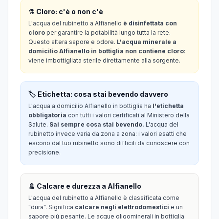
⚗️ Cloro: c'è o non c'è
L'acqua del rubinetto a Alfianello
è disinfettata con
cloro
per garantire la potabilità lungo tutta la rete.
Questo altera sapore e odore.
L'acqua minerale a
domicilio Alfianello in bottiglia non contiene cloro
:
viene imbottigliata sterile direttamente alla sorgente.
🏷️ Etichetta: cosa stai bevendo davvero
L'acqua a domicilio Alfianello in bottiglia ha
l'etichetta
obbligatoria
con tutti i valori certificati al Ministero della
Salute.
Sai sempre cosa stai bevendo.
L'acqua del
rubinetto invece varia da zona a zona: i valori esatti che
escono dal tuo rubinetto sono difficili da conoscere con
precisione.
🚿 Calcare e durezza a Alfianello
L'acqua del rubinetto a Alfianello è classificata come
"dura". Significa
calcare negli elettrodomestici
e un
sapore più pesante. Le acque oligominerali in bottiglia