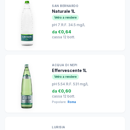
SAN BERNARDO
Naturale 1L
Vetro a rendere
pH 7
|
R.F. 34.5 mg/L
da
€0,64
cassa 12 bott.
ACQUA DI NEPI
Effervescente 1L
Vetro a rendere
pH 5.54
|
R.F. 531 mg/L
da
€0,60
cassa 12 bott.
Popolare:
Roma
LURISIA