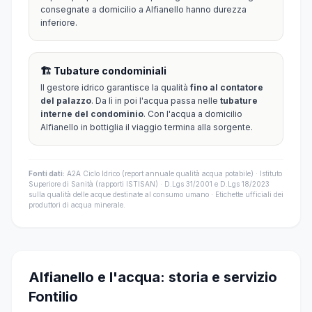
consegnate a domicilio a Alfianello hanno durezza
inferiore.
🏗️ Tubature condominiali
Il gestore idrico garantisce la qualità
fino al contatore
del palazzo
. Da lì in poi l'acqua passa nelle
tubature
interne del condominio
. Con l'acqua a domicilio
Alfianello in bottiglia il viaggio termina alla sorgente.
Fonti dati:
A2A Ciclo Idrico (report annuale qualità acqua potabile) · Istituto
Superiore di Sanità (rapporti ISTISAN) · D.Lgs 31/2001 e D.Lgs 18/2023
sulla qualità delle acque destinate al consumo umano · Etichette ufficiali dei
produttori di acqua minerale.
Alfianello e l'acqua: storia e servizio
Fontilio