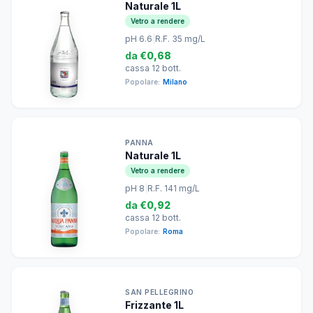
Naturale 1L
Vetro a rendere
pH 6.6
|
R.F. 35 mg/L
da
€0,68
cassa 12 bott.
Popolare:
Milano
PANNA
Naturale 1L
Vetro a rendere
pH 8
|
R.F. 141 mg/L
da
€0,92
cassa 12 bott.
Popolare:
Roma
SAN PELLEGRINO
Frizzante 1L