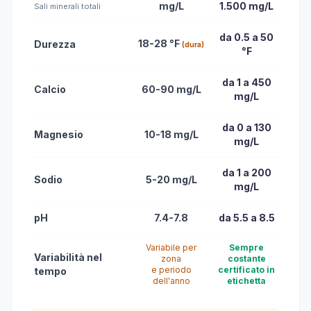
mg/L
1.500 mg/L
Sali minerali totali
da 0.5 a 50
18-28 °F
Durezza
(dura)
°F
da 1 a 450
Calcio
60-90 mg/L
mg/L
da 0 a 130
Magnesio
10-18 mg/L
mg/L
da 1 a 200
Sodio
5-20 mg/L
mg/L
pH
7.4-7.8
da 5.5 a 8.5
Variabile per
Sempre
Variabilità nel
zona
costante
e periodo
certificato in
tempo
dell'anno
etichetta