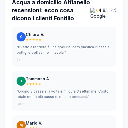
Acqua a domicilio Alfianello
recensioni: ecco cosa
★
4.8
/5 (77)
dicono i clienti Fontilio
Chiara V.
C
★★★★★
“Il vetro a rendere è una goduria. Zero plastica in casa e
bottiglie bellissime in tavola.”
Bari
Tommaso A.
T
★★★★★
“Ordino 3 casse alla volta e mi dura 3 settimane. Costo
totale molto più basso di quanto pensassi.”
Latina
Mario V.
M