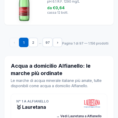
pH 6.1
|
R.F. 1290 mg/L
da
€0,64
cassa 12 bott.
...
‹
1
2
97
›
Pagina 1 di 97 — 1.156 prodotti
Acqua a domicilio Alfianello: le
marche più ordinate
Le marche di acqua minerale italiane più amate, tutte
disponibili come acqua a domicilio Alfianello.
N° 1 A ALFIANELLO
🥇 Lauretana
→ Vedi Lauretana a Alfianello