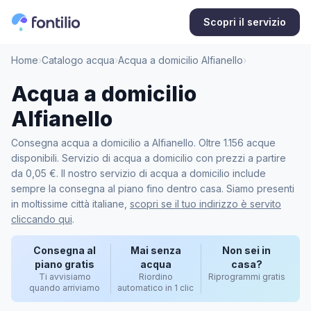
Scopri il servizio
Home
›
Catalogo acqua
›
Acqua a domicilio Alfianello
›
Acqua a domicilio
Alfianello
Consegna acqua a domicilio a Alfianello. Oltre 1.156 acque
disponibili. Servizio di acqua a domicilio con prezzi a partire
da 0,05 €. Il nostro servizio di acqua a domicilio include
sempre la consegna al piano fino dentro casa. Siamo presenti
in moltissime città italiane,
scopri se il tuo indirizzo è servito
cliccando qui
.
Consegna al
Mai senza
Non sei in
piano gratis
acqua
casa?
Ti avvisiamo
Riordino
Riprogrammi gratis
quando arriviamo
automatico in 1 clic