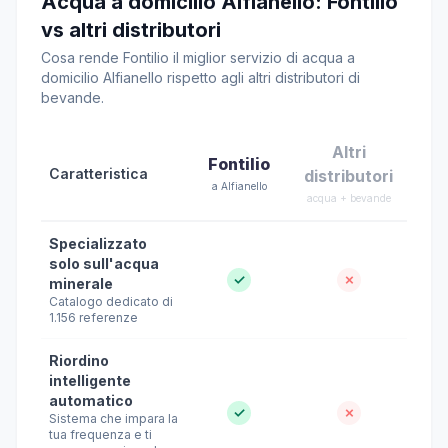
Acqua a domicilio Alfianello: Fontilio
vs altri distributori
Cosa rende Fontilio il miglior servizio di acqua a
domicilio Alfianello rispetto agli altri distributori di
bevande.
Altri
Fontilio
Caratteristica
distributori
a Alfianello
acqua + bevande
Specializzato
solo sull'acqua
✓
✗
minerale
Catalogo dedicato di
1.156 referenze
Riordino
intelligente
automatico
✓
✗
Sistema che impara la
tua frequenza e ti