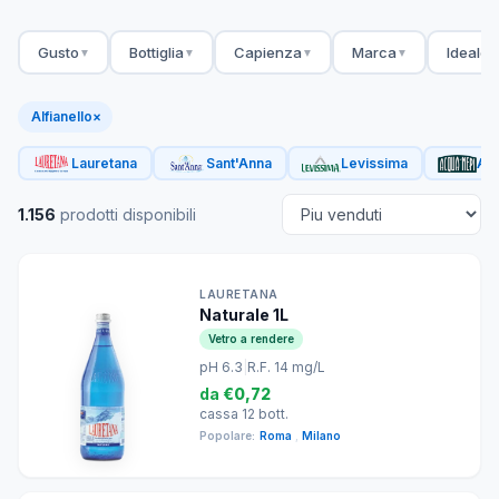
Gusto
Bottiglia
Capienza
Marca
Ideale 
▼
▼
▼
▼
Alfianello
×
Lauretana
Sant'Anna
Levissima
Acq
1.156
prodotti disponibili
LAURETANA
Naturale 1L
Vetro a rendere
pH 6.3
|
R.F. 14 mg/L
da
€0,72
cassa 12 bott.
Popolare:
Roma
,
Milano