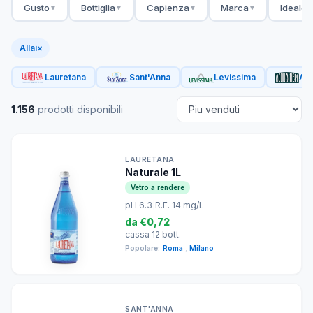
Gusto
Bottiglia
Capienza
Marca
Ideale 
▼
▼
▼
▼
Allai
×
Lauretana
Sant'Anna
Levissima
Acq
1.156
prodotti disponibili
LAURETANA
Naturale 1L
Vetro a rendere
pH 6.3
|
R.F. 14 mg/L
da
€0,72
cassa 12 bott.
Popolare:
Roma
,
Milano
SANT'ANNA