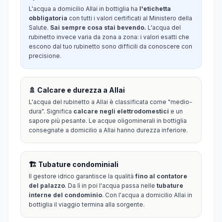
L'acqua a domicilio Allai in bottiglia ha
l'etichetta
obbligatoria
con tutti i valori certificati al Ministero della
Salute.
Sai sempre cosa stai bevendo.
L'acqua del
rubinetto invece varia da zona a zona: i valori esatti che
escono dal tuo rubinetto sono difficili da conoscere con
precisione.
🚿 Calcare e durezza a Allai
L'acqua del rubinetto a Allai è classificata come "medio-
dura". Significa
calcare negli elettrodomestici
e un
sapore più pesante. Le acque oligominerali in bottiglia
consegnate a domicilio a Allai hanno durezza inferiore.
🏗️ Tubature condominiali
Il gestore idrico garantisce la qualità
fino al contatore
del palazzo
. Da lì in poi l'acqua passa nelle
tubature
interne del condominio
. Con l'acqua a domicilio Allai in
bottiglia il viaggio termina alla sorgente.