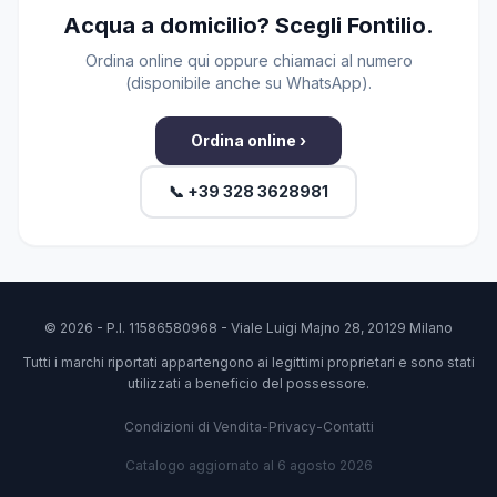
Acqua a domicilio? Scegli Fontilio.
Ordina online qui oppure chiamaci al numero
(disponibile anche su WhatsApp).
Ordina online ›
📞 +39 328 3628981
© 2026 - P.I. 11586580968 - Viale Luigi Majno 28, 20129 Milano
Tutti i marchi riportati appartengono ai legittimi proprietari e sono stati
utilizzati a beneficio del possessore.
Condizioni di Vendita
-
Privacy
-
Contatti
Catalogo aggiornato al 6 agosto 2026