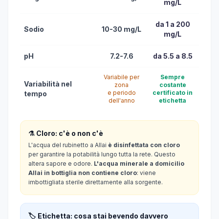
mg/L
da 1 a 200
Sodio
10-30 mg/L
mg/L
pH
7.2-7.6
da 5.5 a 8.5
Variabile per
Sempre
Variabilità nel
zona
costante
e periodo
certificato in
tempo
dell'anno
etichetta
⚗️ Cloro: c'è o non c'è
L'acqua del rubinetto a Allai
è disinfettata con cloro
per garantire la potabilità lungo tutta la rete. Questo
altera sapore e odore.
L'acqua minerale a domicilio
Allai in bottiglia non contiene cloro
: viene
imbottigliata sterile direttamente alla sorgente.
🏷️ Etichetta: cosa stai bevendo davvero