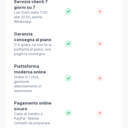
Servizio clienti 7
giorni su 7
✓
✗
Lun-Dom dalle 7:00
alle 22:00, anche
WhatsApp
Garanzia
consegna al piano
✓
✗
O è gratis: se non te la
portiamo al piano, non
paghi la consegna
Piattaforma
moderna online
Ordini in 1 click,
✓
✗
gestione
abbonamento in
autonomia
Pagamento online
sicuro
✓
✗
Carta di credito o
PayPal · Niente
contanti da preparare