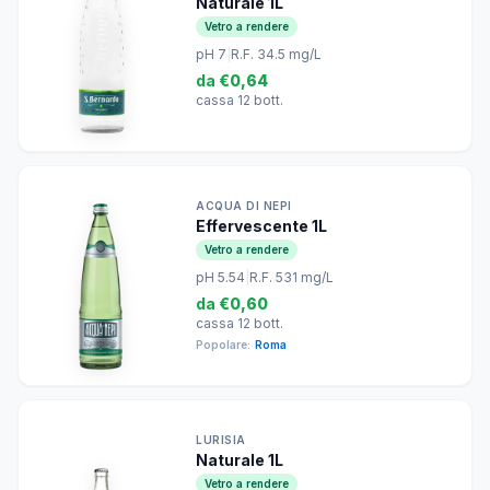
Naturale 1L
Vetro a rendere
pH 7
|
R.F. 34.5 mg/L
da
€0,64
cassa 12 bott.
ACQUA DI NEPI
Effervescente 1L
Vetro a rendere
pH 5.54
|
R.F. 531 mg/L
da
€0,60
cassa 12 bott.
Popolare:
Roma
LURISIA
Naturale 1L
Vetro a rendere