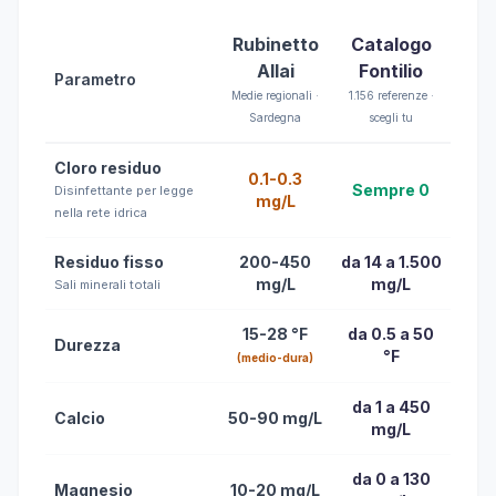
Rubinetto
Catalogo
Allai
Fontilio
Parametro
Medie regionali ·
1.156 referenze ·
Sardegna
scegli tu
Cloro residuo
0.1-0.3
Sempre 0
Disinfettante per legge
mg/L
nella rete idrica
Residuo fisso
200-450
da 14 a 1.500
mg/L
mg/L
Sali minerali totali
15-28 °F
da 0.5 a 50
Durezza
°F
(medio-dura)
da 1 a 450
Calcio
50-90 mg/L
mg/L
da 0 a 130
Magnesio
10-20 mg/L