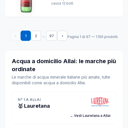
cassa 12 bott.
...
‹
1
2
97
›
Pagina 1 di 97 — 1.156 prodotti
Acqua a domicilio Allai: le marche più
ordinate
Le marche di acqua minerale italiane più amate, tutte
disponibili come acqua a domicilio Allai.
N° 1 A ALLAI
🥇 Lauretana
→ Vedi Lauretana a Allai