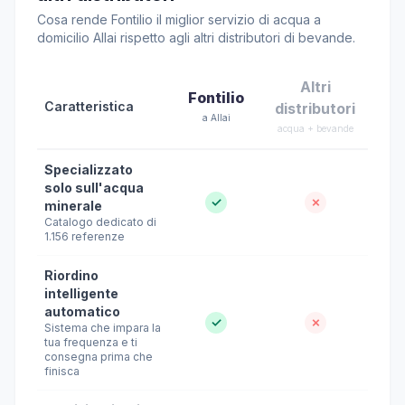
Cosa rende Fontilio il miglior servizio di acqua a
domicilio Allai rispetto agli altri distributori di bevande.
Altri
Fontilio
Caratteristica
distributori
a Allai
acqua + bevande
Specializzato
solo sull'acqua
✓
✗
minerale
Catalogo dedicato di
1.156 referenze
Riordino
intelligente
automatico
✓
✗
Sistema che impara la
tua frequenza e ti
consegna prima che
finisca