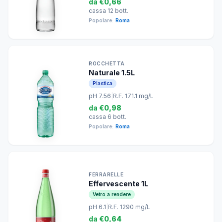
da
€0,66
cassa 12 bott.
Popolare:
Roma
ROCCHETTA
Naturale 1.5L
Plastica
pH 7.56
|
R.F. 171.1 mg/L
da
€0,98
cassa 6 bott.
Popolare:
Roma
FERRARELLE
Effervescente 1L
Vetro a rendere
pH 6.1
|
R.F. 1290 mg/L
da
€0,64