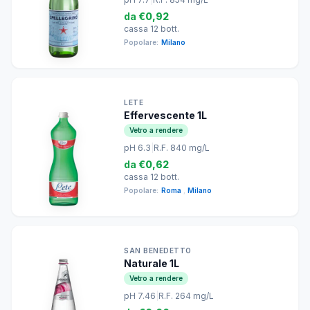
da
€0,92
cassa 12 bott.
Popolare:
Milano
LETE
Effervescente 1L
Vetro a rendere
pH 6.3
|
R.F. 840 mg/L
da
€0,62
cassa 12 bott.
Popolare:
Roma
,
Milano
SAN BENEDETTO
Naturale 1L
Vetro a rendere
pH 7.46
|
R.F. 264 mg/L