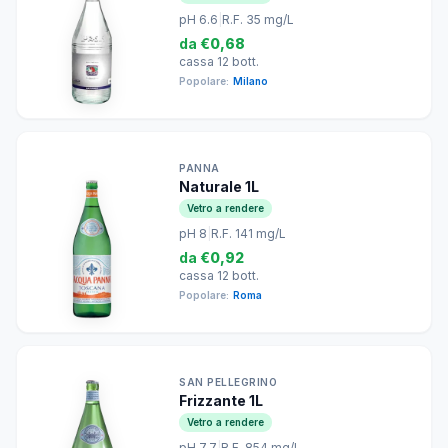
pH 6.6
|
R.F. 35 mg/L
da
€0,68
cassa 12 bott.
Popolare:
Milano
PANNA
Naturale 1L
Vetro a rendere
pH 8
|
R.F. 141 mg/L
da
€0,92
cassa 12 bott.
Popolare:
Roma
SAN PELLEGRINO
Frizzante 1L
Vetro a rendere
pH 7.7
|
R.F. 854 mg/L