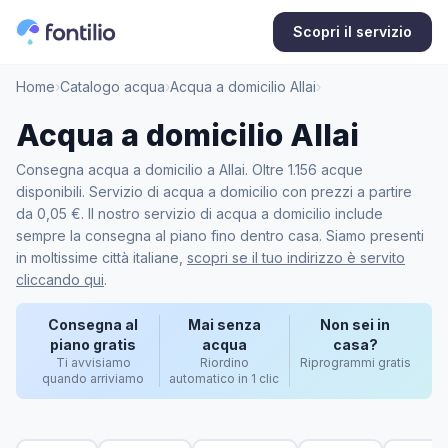
Scopri il servizio
Home
›
Catalogo acqua
›
Acqua a domicilio Allai
›
Acqua a domicilio Allai
Consegna acqua a domicilio a Allai. Oltre 1.156 acque
disponibili. Servizio di acqua a domicilio con prezzi a partire
da 0,05 €. Il nostro servizio di acqua a domicilio include
sempre la consegna al piano fino dentro casa. Siamo presenti
in moltissime città italiane,
scopri se il tuo indirizzo è servito
cliccando qui
.
Consegna al
Mai senza
Non sei in
piano gratis
acqua
casa?
Ti avvisiamo
Riordino
Riprogrammi gratis
quando arriviamo
automatico in 1 clic