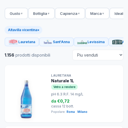
Gusto
Bottiglia
Capienza
Marca
Ideale 
▼
▼
▼
▼
Altavilla vicentina
×
Lauretana
Sant'Anna
Levissima
Acq
1.156
prodotti disponibili
LAURETANA
Naturale 1L
Vetro a rendere
pH 6.3
|
R.F. 14 mg/L
da
€0,72
cassa 12 bott.
Popolare:
Roma
,
Milano