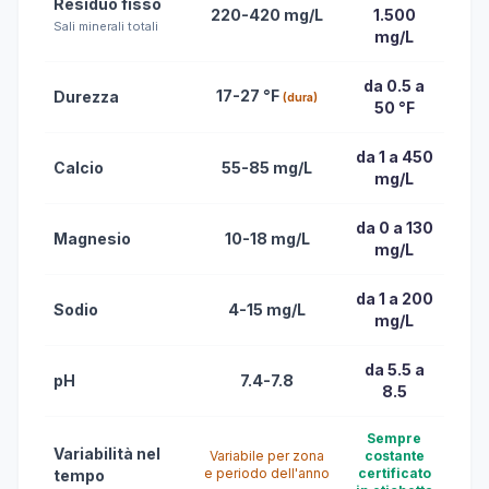
Residuo fisso
220-420 mg/L
1.500
Sali minerali totali
mg/L
da 0.5 a
17-27 °F
Durezza
(dura)
50 °F
da 1 a 450
Calcio
55-85 mg/L
mg/L
da 0 a 130
Magnesio
10-18 mg/L
mg/L
da 1 a 200
Sodio
4-15 mg/L
mg/L
da 5.5 a
pH
7.4-7.8
8.5
Sempre
Variabilità nel
Variabile per zona
costante
e periodo dell'anno
certificato
tempo