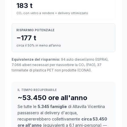
183 t
CO₂ con vetro a rendere + delivery ottimizzato
RISPARMIO POTENZIALE
−177 t
circa il 50% in meno all'anno
Equivalenze del risparmio:
94 auto diesel/anno (ISPRA),
7.066 alberi necessari per riassorbire la CO₂ (FAO), 37
tonnellate di plastica PET non prodotte (CONAI).
IL TEMPO RECUPERABILE
~53.450 ore all'anno
Se tutte le
5.345 famiglie
di Altavilla Vicentina
passassero al delivery d'acqua,
recupererebbero collettivamente
circa 53.450
ore all'anno
(equivalenti a 6,1 anni-persona) —