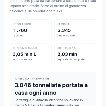
anno, quanto pesa da trasportare a casa e qual è il suo
impatto ambientale. Stime di ordine di grandezza
calcolate sulla popolazione ISTAT.
POPOLAZIONE
FAMIGLIE
11.760
5.345
residenti
nuclei stimati
CONSUMO ANNUO
BOTTIGLIE 1,5 L
3,05 mln L
2,03 mln
acqua minerale
equivalenti comprate
IL PESO DA TRASPORTARE
3.046 tonnellate portate a
casa ogni anno
Le famiglie di Altavilla Vicentina sollevano in
media
570 kg a famiglia l'anno
solo per