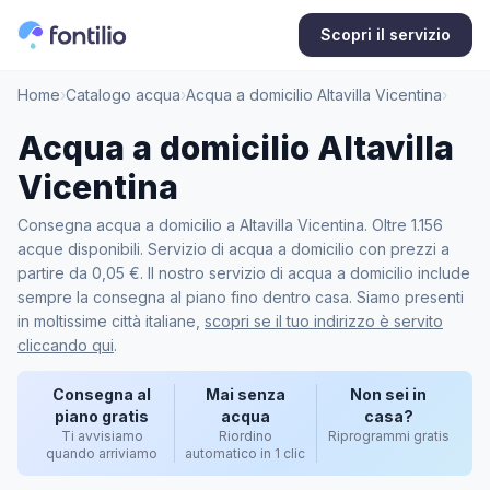
Scopri il servizio
Home
›
Catalogo acqua
›
Acqua a domicilio Altavilla Vicentina
›
Acqua a domicilio Altavilla
Vicentina
Consegna acqua a domicilio a Altavilla Vicentina. Oltre 1.156
acque disponibili. Servizio di acqua a domicilio con prezzi a
partire da 0,05 €. Il nostro servizio di acqua a domicilio include
sempre la consegna al piano fino dentro casa. Siamo presenti
in moltissime città italiane,
scopri se il tuo indirizzo è servito
cliccando qui
.
Consegna al
Mai senza
Non sei in
piano gratis
acqua
casa?
Ti avvisiamo
Riordino
Riprogrammi gratis
quando arriviamo
automatico in 1 clic