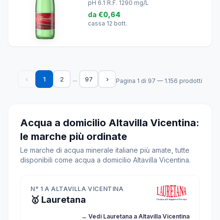
pH 6.1
|
R.F. 1290 mg/L
da
€0,64
cassa 12 bott.
...
‹
1
2
97
›
Pagina 1 di 97 — 1.156 prodotti
Acqua a domicilio Altavilla Vicentina:
le marche più ordinate
Le marche di acqua minerale italiane più amate, tutte
disponibili come acqua a domicilio Altavilla Vicentina.
N° 1 A ALTAVILLA VICENTINA
🥇 Lauretana
→ Vedi Lauretana a Altavilla Vicentina