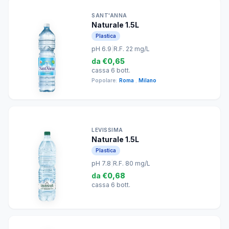
SANT'ANNA
Naturale 1.5L
Plastica
pH 6.9
|
R.F. 22 mg/L
da
€0,65
cassa 6 bott.
Popolare:
Roma
,
Milano
LEVISSIMA
Naturale 1.5L
Plastica
pH 7.8
|
R.F. 80 mg/L
da
€0,68
cassa 6 bott.