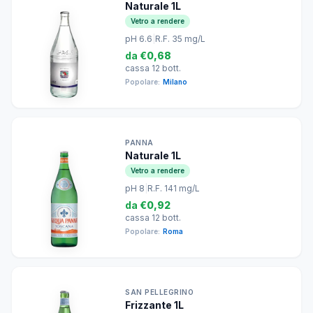
Naturale 1L
Vetro a rendere
pH 6.6
|
R.F. 35 mg/L
da
€0,68
cassa 12 bott.
Popolare:
Milano
PANNA
Naturale 1L
Vetro a rendere
pH 8
|
R.F. 141 mg/L
da
€0,92
cassa 12 bott.
Popolare:
Roma
SAN PELLEGRINO
Frizzante 1L