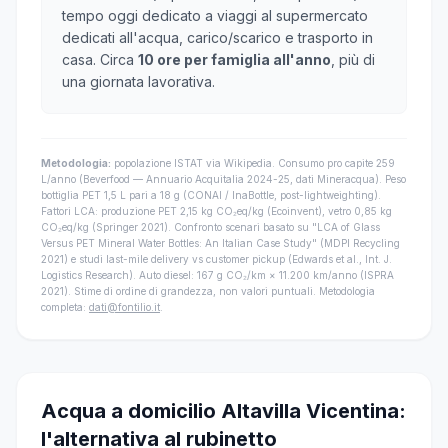
tempo oggi dedicato a viaggi al supermercato
dedicati all'acqua, carico/scarico e trasporto in
casa. Circa
10 ore per famiglia all'anno
, più di
una giornata lavorativa.
Metodologia:
popolazione ISTAT via Wikipedia. Consumo pro capite 259
L/anno (Beverfood — Annuario Acquitalia 2024-25, dati Mineracqua). Peso
bottiglia PET 1,5 L pari a 18 g (CONAI / InaBottle, post-lightweighting).
Fattori LCA: produzione PET 2,15 kg CO₂eq/kg (Ecoinvent), vetro 0,85 kg
CO₂eq/kg (Springer 2021). Confronto scenari basato su "LCA of Glass
Versus PET Mineral Water Bottles: An Italian Case Study" (MDPI Recycling
2021) e studi last-mile delivery vs customer pickup (Edwards et al., Int. J.
Logistics Research). Auto diesel: 167 g CO₂/km × 11.200 km/anno (ISPRA
2021). Stime di ordine di grandezza, non valori puntuali. Metodologia
completa:
dati@fontilio.it
.
Acqua a domicilio Altavilla Vicentina:
l'alternativa al rubinetto