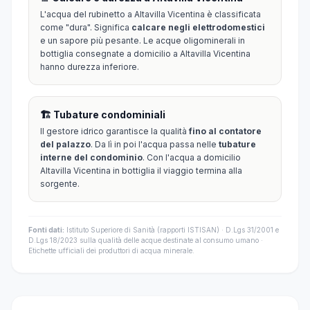
L'acqua del rubinetto a Altavilla Vicentina è classificata
come "dura". Significa
calcare negli elettrodomestici
e un sapore più pesante. Le acque oligominerali in
bottiglia consegnate a domicilio a Altavilla Vicentina
hanno durezza inferiore.
🏗️ Tubature condominiali
Il gestore idrico garantisce la qualità
fino al contatore
del palazzo
. Da lì in poi l'acqua passa nelle
tubature
interne del condominio
. Con l'acqua a domicilio
Altavilla Vicentina in bottiglia il viaggio termina alla
sorgente.
Fonti dati:
Istituto Superiore di Sanità (rapporti ISTISAN) · D.Lgs 31/2001 e
D.Lgs 18/2023 sulla qualità delle acque destinate al consumo umano ·
Etichette ufficiali dei produttori di acqua minerale.