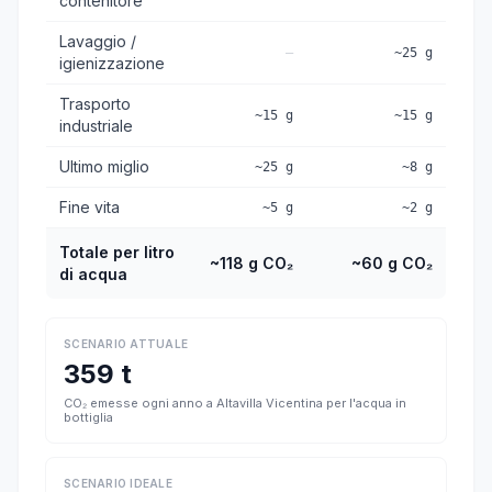
contenitore
Lavaggio /
—
~25 g
igienizzazione
Trasporto
~15 g
~15 g
industriale
Ultimo miglio
~25 g
~8 g
Fine vita
~5 g
~2 g
Totale per litro
~118 g CO₂
~60 g CO₂
di acqua
SCENARIO ATTUALE
359 t
CO₂ emesse ogni anno a Altavilla Vicentina per l'acqua in
bottiglia
SCENARIO IDEALE