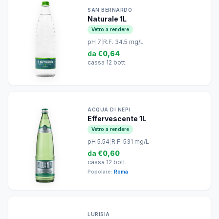
SAN BERNARDO
Naturale 1L
Vetro a rendere
pH 7
|
R.F. 34.5 mg/L
da
€0,64
cassa 12 bott.
ACQUA DI NEPI
Effervescente 1L
Vetro a rendere
pH 5.54
|
R.F. 531 mg/L
da
€0,60
cassa 12 bott.
Popolare:
Roma
LURISIA