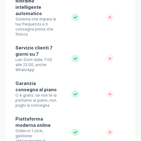
Riordino
intelligente
automatico
✓
✗
Sistema che impara la
tua frequenza e ti
consegna prima che
finisca
Servizio clienti 7
giorni su 7
✓
✗
Lun-Dom dalle 7:00
alle 22:00, anche
WhatsApp
Garanzia
consegna al piano
✓
✗
O è gratis: se non te la
portiamo al piano, non
paghi la consegna
Piattaforma
moderna online
Ordini in 1 click,
✓
✗
gestione
abbonamento in