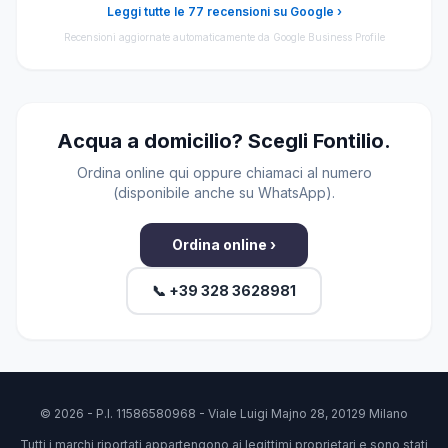
Leggi tutte le 77 recensioni su Google ›
Recensioni aggiornate automaticamente da Google Business Profile
Acqua a domicilio? Scegli Fontilio.
Ordina online qui oppure chiamaci al numero
(disponibile anche su WhatsApp).
Ordina online ›
📞 +39 328 3628981
© 2026 - P.I. 11586580968 - Viale Luigi Majno 28, 20129 Milano
Tutti i marchi riportati appartengono ai legittimi proprietari e sono stati