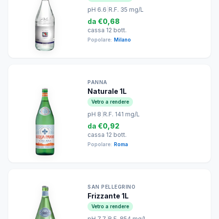
pH 6.6
|
R.F. 35 mg/L
da
€0,68
cassa 12 bott.
Popolare:
Milano
PANNA
Naturale 1L
Vetro a rendere
pH 8
|
R.F. 141 mg/L
da
€0,92
cassa 12 bott.
Popolare:
Roma
SAN PELLEGRINO
Frizzante 1L
Vetro a rendere
pH 7.7
|
R.F. 854 mg/L