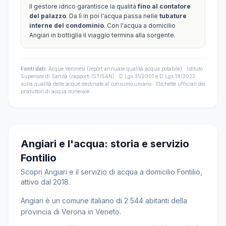
Il gestore idrico garantisce la qualità
fino al contatore
del palazzo
. Da lì in poi l'acqua passa nelle
tubature
interne del condominio
. Con l'acqua a domicilio
Angiari in bottiglia il viaggio termina alla sorgente.
Fonti dati:
Acque Veronesi (report annuale qualità acqua potabile) · Istituto
Superiore di Sanità (rapporti ISTISAN) · D.Lgs 31/2001 e D.Lgs 18/2023
sulla qualità delle acque destinate al consumo umano · Etichette ufficiali dei
produttori di acqua minerale.
Angiari e l'acqua: storia e servizio
Fontilio
Scopri Angiari e il servizio di acqua a domicilio Fontilio,
attivo dal 2018.
Angiari è un comune italiano di 2 544 abitanti della
provincia di Verona in Veneto.