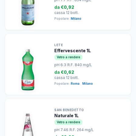
da
€0,92
cassa 12 bott.
Popolare:
Milano
LETE
Effervescente 1L
Vetro a rendere
pH 6.3
|
R.F. 840 mg/L
da
€0,62
cassa 12 bott.
Popolare:
Roma
,
Milano
SAN BENEDETTO
Naturale 1L
Vetro a rendere
pH 7.46
|
R.F. 264 mg/L