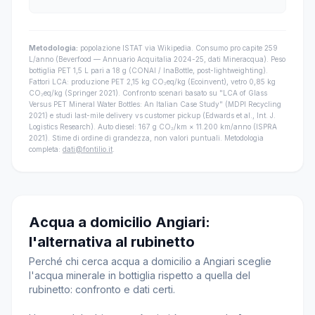
Metodologia:
popolazione ISTAT via Wikipedia. Consumo pro capite 259
L/anno (Beverfood — Annuario Acquitalia 2024-25, dati Mineracqua). Peso
bottiglia PET 1,5 L pari a 18 g (CONAI / InaBottle, post-lightweighting).
Fattori LCA: produzione PET 2,15 kg CO₂eq/kg (Ecoinvent), vetro 0,85 kg
CO₂eq/kg (Springer 2021). Confronto scenari basato su "LCA of Glass
Versus PET Mineral Water Bottles: An Italian Case Study" (MDPI Recycling
2021) e studi last-mile delivery vs customer pickup (Edwards et al., Int. J.
Logistics Research). Auto diesel: 167 g CO₂/km × 11.200 km/anno (ISPRA
2021). Stime di ordine di grandezza, non valori puntuali. Metodologia
completa:
dati@fontilio.it
.
Acqua a domicilio Angiari:
l'alternativa al rubinetto
Perché chi cerca acqua a domicilio a Angiari sceglie
l'acqua minerale in bottiglia rispetto a quella del
rubinetto: confronto e dati certi.