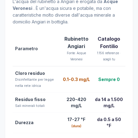
L'acqua del rubinetto a Angiari è erogata da
Acque
Veronesi
. È un'acqua sicura e potabile, ma con
caratteristiche molto diverse dall'acqua minerale a
domicilio Angiari in bottiglia.
Rubinetto
Catalogo
Angiari
Fontilio
Parametro
Fonte: Acque
1.156 referenze ·
Veronesi
scegli tu
Cloro residuo
0.1-0.3 mg/L
Sempre 0
Disinfettante per legge
nella rete idrica
Residuo fisso
220-420
da 14 a 1.500
mg/L
mg/L
Sali minerali totali
17-27 °F
da 0.5 a 50
Durezza
°F
(dura)