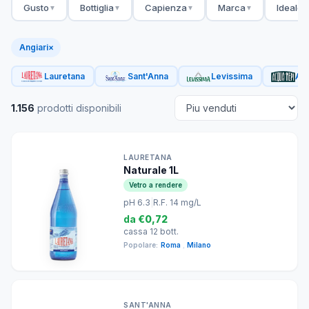
Gusto
Bottiglia
Capienza
Marca
Ideale 
▼
▼
▼
▼
Angiari
×
Lauretana
Sant'Anna
Levissima
Acq
1.156
prodotti disponibili
LAURETANA
Naturale 1L
Vetro a rendere
pH 6.3
|
R.F. 14 mg/L
da
€0,72
cassa 12 bott.
Popolare:
Roma
,
Milano
SANT'ANNA