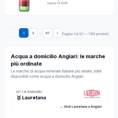
cassa 12 bott.
...
‹
1
2
97
›
Pagina 1 di 97 — 1.156 prodotti
Acqua a domicilio Angiari: le marche
più ordinate
Le marche di acqua minerale italiane più amate, tutte
disponibili come acqua a domicilio Angiari.
N° 1 A ANGIARI
🥇 Lauretana
→ Vedi Lauretana a Angiari