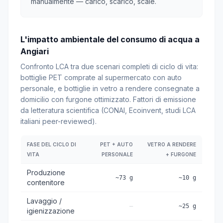
manualmente — carico, scarico, scale.
L'impatto ambientale del consumo di acqua a
Angiari
Confronto LCA tra due scenari completi di ciclo di vita:
bottiglie PET comprate al supermercato con auto
personale, e bottiglie in vetro a rendere consegnate a
domicilio con furgone ottimizzato. Fattori di emissione
da letteratura scientifica (CONAI, Ecoinvent, studi LCA
italiani peer-reviewed).
FASE DEL CICLO DI
PET + AUTO
VETRO A RENDERE
VITA
PERSONALE
+ FURGONE
Produzione
~73 g
~10 g
contenitore
Lavaggio /
—
~25 g
igienizzazione