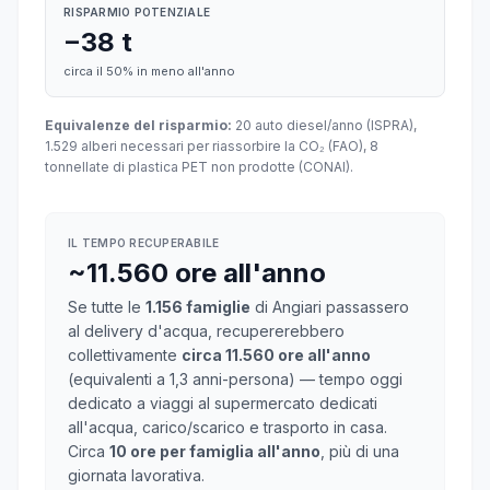
RISPARMIO POTENZIALE
−38 t
circa il 50% in meno all'anno
Equivalenze del risparmio:
20 auto diesel/anno (ISPRA),
1.529 alberi necessari per riassorbire la CO₂ (FAO), 8
tonnellate di plastica PET non prodotte (CONAI).
IL TEMPO RECUPERABILE
~11.560 ore all'anno
Se tutte le
1.156 famiglie
di Angiari passassero
al delivery d'acqua, recupererebbero
collettivamente
circa 11.560 ore all'anno
(equivalenti a 1,3 anni-persona) — tempo oggi
dedicato a viaggi al supermercato dedicati
all'acqua, carico/scarico e trasporto in casa.
Circa
10 ore per famiglia all'anno
, più di una
giornata lavorativa.