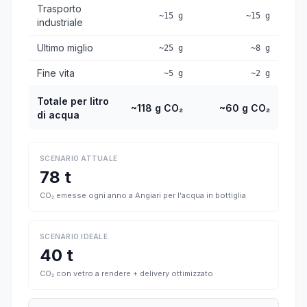
Trasporto
~15 g
~15 g
industriale
Ultimo miglio
~25 g
~8 g
Fine vita
~5 g
~2 g
Totale per litro
~118 g CO₂
~60 g CO₂
di acqua
SCENARIO ATTUALE
78 t
CO₂ emesse ogni anno a Angiari per l'acqua in bottiglia
SCENARIO IDEALE
40 t
CO₂ con vetro a rendere + delivery ottimizzato