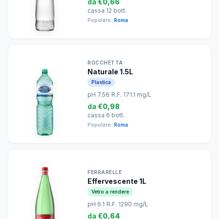
da
€0,66
cassa 12 bott.
Popolare:
Roma
ROCCHETTA
Naturale 1.5L
Plastica
pH 7.56
|
R.F. 171.1 mg/L
da
€0,98
cassa 6 bott.
Popolare:
Roma
FERRARELLE
Effervescente 1L
Vetro a rendere
pH 6.1
|
R.F. 1290 mg/L
da
€0,64