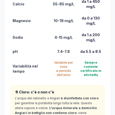
da 1 a 450
Calcio
55-85 mg/L
mg/L
da 0 a 130
Magnesio
10-18 mg/L
mg/L
da 1 a 200
Sodio
4-15 mg/L
mg/L
pH
7.4-7.8
da 5.5 a 8.5
Variabile per
Sempre
Variabilità nel
zona
costante
e periodo
certificato in
tempo
dell'anno
etichetta
⚗️ Cloro: c'è o non c'è
L'acqua del rubinetto a Angiari
è disinfettata con cloro
per garantire la potabilità lungo tutta la rete. Questo
altera sapore e odore.
L'acqua minerale a domicilio
Angiari in bottiglia non contiene cloro
: viene