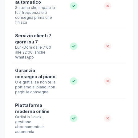
automatico
✓
✗
Sistema che impara la
tua frequenza e ti
consegna prima che
finisca
Servizio clienti 7
giorni su 7
✓
✗
Lun-Dom dalle 7:00
alle 22:00, anche
WhatsApp
Garanzia
consegna al piano
✓
✗
O è gratis: se non te la
portiamo al piano, non
paghi la consegna
Piattaforma
moderna online
Ordini in 1 click,
✓
✗
gestione
abbonamento in
autonomia