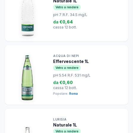
Naturale 1L
Vetro a rendere
pH 7
|
R.F. 34.5 mg/L
da
€0,64
cassa 12 bott.
ACQUA DI NEPI
Effervescente 1L
Vetro a rendere
pH 5.54
|
R.F. 531 mg/L
da
€0,60
cassa 12 bott.
Popolare:
Roma
LURISIA
Naturale 1L
Vetro a rendere