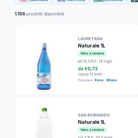
1.156
prodotti disponibili
LAURETANA
Naturale 1L
Vetro a rendere
pH 6.3
|
R.F. 14 mg/L
da
€0,72
cassa 12 bott.
Popolare:
Roma
,
Milano
SAN BERNARDO
Naturale 1L
Vetro a rendere
pH 7
|
R.F. 34.5 mg/L