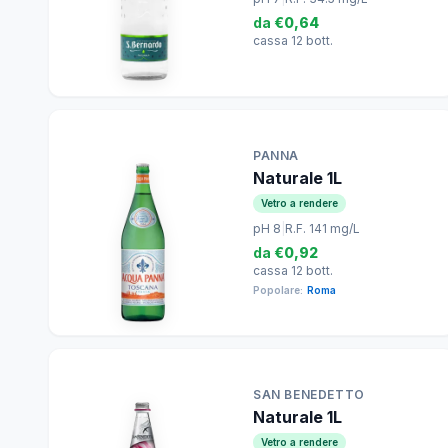
da
€0,64
cassa 12 bott.
PANNA
Naturale 1L
Vetro a rendere
pH 8
|
R.F. 141 mg/L
da
€0,92
cassa 12 bott.
Popolare:
Roma
SAN BENEDETTO
Naturale 1L
Vetro a rendere