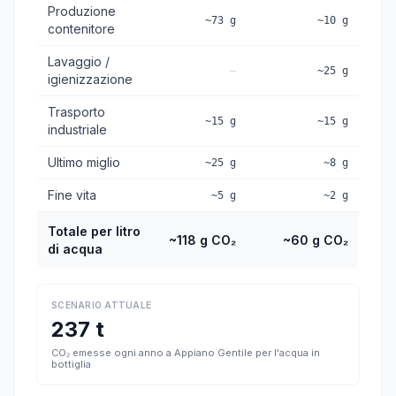
Produzione
~73 g
~10 g
contenitore
Lavaggio /
—
~25 g
igienizzazione
Trasporto
~15 g
~15 g
industriale
Ultimo miglio
~25 g
~8 g
Fine vita
~5 g
~2 g
Totale per litro
~118 g CO₂
~60 g CO₂
di acqua
SCENARIO ATTUALE
237 t
CO₂ emesse ogni anno a Appiano Gentile per l'acqua in
bottiglia