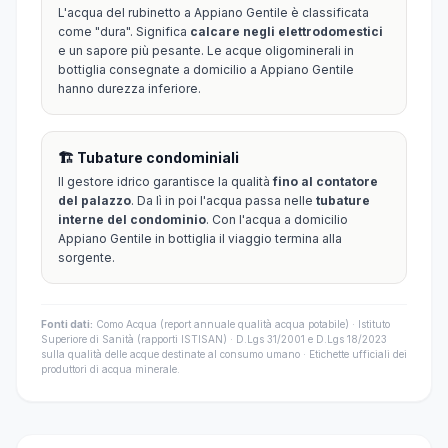
L'acqua del rubinetto a Appiano Gentile è classificata
come "dura". Significa
calcare negli elettrodomestici
e un sapore più pesante. Le acque oligominerali in
bottiglia consegnate a domicilio a Appiano Gentile
hanno durezza inferiore.
🏗️ Tubature condominiali
Il gestore idrico garantisce la qualità
fino al contatore
del palazzo
. Da lì in poi l'acqua passa nelle
tubature
interne del condominio
. Con l'acqua a domicilio
Appiano Gentile in bottiglia il viaggio termina alla
sorgente.
Fonti dati:
Como Acqua (report annuale qualità acqua potabile) · Istituto
Superiore di Sanità (rapporti ISTISAN) · D.Lgs 31/2001 e D.Lgs 18/2023
sulla qualità delle acque destinate al consumo umano · Etichette ufficiali dei
produttori di acqua minerale.