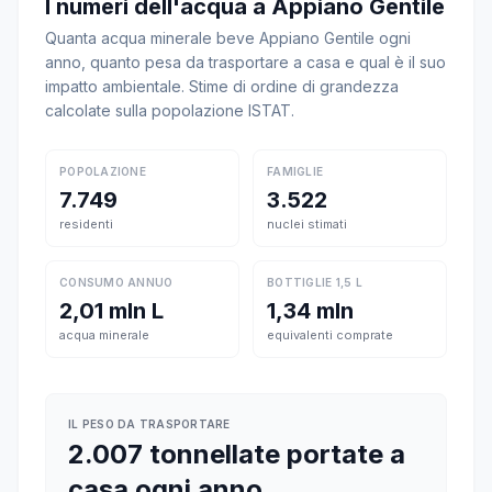
I numeri dell'acqua a Appiano Gentile
Quanta acqua minerale beve Appiano Gentile ogni
anno, quanto pesa da trasportare a casa e qual è il suo
impatto ambientale. Stime di ordine di grandezza
calcolate sulla popolazione ISTAT.
POPOLAZIONE
FAMIGLIE
7.749
3.522
residenti
nuclei stimati
CONSUMO ANNUO
BOTTIGLIE 1,5 L
2,01 mln L
1,34 mln
acqua minerale
equivalenti comprate
IL PESO DA TRASPORTARE
2.007 tonnellate portate a
casa ogni anno