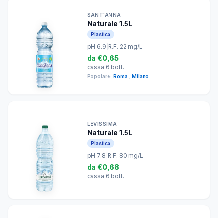
SANT'ANNA
Naturale 1.5L
Plastica
pH 6.9
|
R.F. 22 mg/L
da
€0,65
cassa 6 bott.
Popolare:
Roma
,
Milano
LEVISSIMA
Naturale 1.5L
Plastica
pH 7.8
|
R.F. 80 mg/L
da
€0,68
cassa 6 bott.