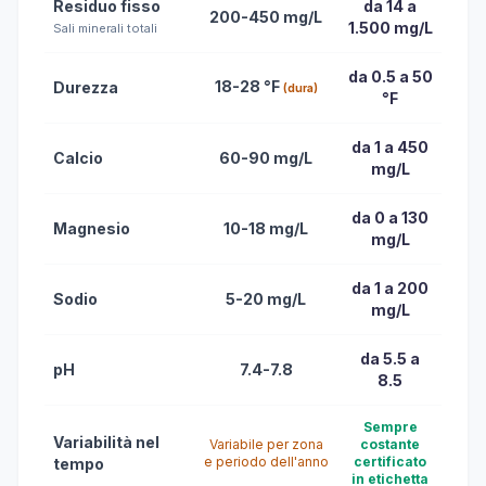
Residuo fisso
da 14 a
200-450 mg/L
1.500 mg/L
Sali minerali totali
da 0.5 a 50
18-28 °F
Durezza
(dura)
°F
da 1 a 450
Calcio
60-90 mg/L
mg/L
da 0 a 130
Magnesio
10-18 mg/L
mg/L
da 1 a 200
Sodio
5-20 mg/L
mg/L
da 5.5 a
pH
7.4-7.8
8.5
Sempre
Variabilità nel
Variabile per zona
costante
e periodo dell'anno
certificato
tempo
in etichetta