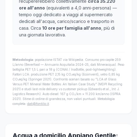
recupererebbero collettivamente
circa 35.220
ore all'anno
(equivalenti a 4,0 anni-persona) —
tempo oggi dedicato a viaggi al supermercato
dedicati all'acqua, carico/scarico e trasporto in
casa. Circa
10 ore per famiglia all'anno
, più di
una giornata lavorativa.
Metodologia:
popolazione ISTAT via Wikipedia. Consumo pro capite 259
L/anno (Beverfood — Annuario Acquitalia 2024-25, dati Mineracqua). Peso
bottiglia PET 1,5 L pari a 18 g (CONAI / InaBottle, post-lightweighting).
Fattori LCA: produzione PET 2,15 kg CO₂eq/kg (Ecoinvent), vetro 0,85 kg
CO₂eq/kg (Springer 2021). Confronto scenari basato su "LCA of Glass
Versus PET Mineral Water Bottles: An Italian Case Study" (MDPI Recycling
2021) e studi last-mile delivery vs customer pickup (Edwards et al., Int. J.
Logistics Research). Auto diesel: 167 g CO₂/km × 11.200 km/anno (ISPRA
2021). Stime di ordine di grandezza, non valori puntuali. Metodologia
completa:
dati@fontilio.it
.
Acqua a domicilio Appiano Gentile: