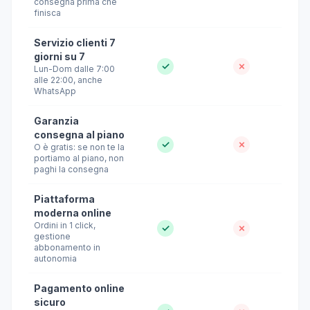
consegna prima che
finisca
Servizio clienti 7
giorni su 7
✓
✗
Lun-Dom dalle 7:00
alle 22:00, anche
WhatsApp
Garanzia
consegna al piano
✓
✗
O è gratis: se non te la
portiamo al piano, non
paghi la consegna
Piattaforma
moderna online
Ordini in 1 click,
✓
✗
gestione
abbonamento in
autonomia
Pagamento online
sicuro