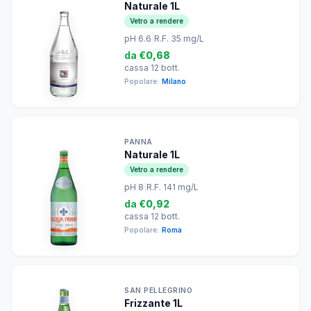
Naturale 1L
Vetro a rendere
pH 6.6
|
R.F. 35 mg/L
da
€0,68
cassa 12 bott.
Popolare:
Milano
PANNA
Naturale 1L
Vetro a rendere
pH 8
|
R.F. 141 mg/L
da
€0,92
cassa 12 bott.
Popolare:
Roma
SAN PELLEGRINO
Frizzante 1L