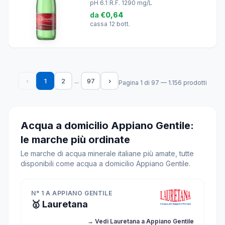
pH 6.1
|
R.F. 1290 mg/L
da
€0,64
cassa 12 bott.
...
‹
1
2
97
›
Pagina 1 di 97 — 1.156 prodotti
Acqua a domicilio Appiano Gentile:
le marche più ordinate
Le marche di acqua minerale italiane più amate, tutte
disponibili come acqua a domicilio Appiano Gentile.
N° 1 A APPIANO GENTILE
🥇 Lauretana
→ Vedi Lauretana a Appiano Gentile