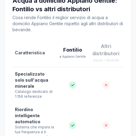
Acqua a domicilio Appiano Gentile:
Fontilio vs altri distributori
Cosa rende Fontilio il miglior servizio di acqua a
domicilio Appiano Gentile rispetto agli altri distributori di
bevande.
Altri
Fontilio
Caratteristica
distributori
a Appiano Gentile
acqua + bevande
Specializzato
solo sull'acqua
✓
✗
minerale
Catalogo dedicato di
1.156 referenze
Riordino
intelligente
automatico
✓
✗
Sistema che impara la
tua frequenza e ti