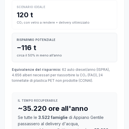
SCENARIO IDEALE
120 t
CO₂ con vetro a rendere + delivery ottimizzato
RISPARMIO POTENZIALE
−116 t
circa il 50% in meno all'anno
Equivalenze del risparmio:
62 auto diesel/anno (ISPRA),
4.656 alberi necessari per riassorbire la CO₂ (FAO), 24
tonnellate di plastica PET non prodotte (CONAI).
IL TEMPO RECUPERABILE
~35.220 ore all'anno
Se tutte le
3.522 famiglie
di Appiano Gentile
passassero al delivery d'acqua,