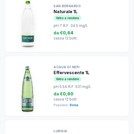
SAN BERNARDO
Naturale 1L
Vetro a rendere
pH 7
|
R.F. 34.5 mg/L
da
€0,64
cassa 12 bott.
ACQUA DI NEPI
Effervescente 1L
Vetro a rendere
pH 5.54
|
R.F. 531 mg/L
da
€0,60
cassa 12 bott.
Popolare:
Roma
LURISIA