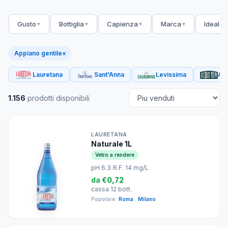
Gusto
Bottiglia
Capienza
Marca
Ideale 
▼
▼
▼
▼
Appiano gentile
×
Lauretana
Sant'Anna
Levissima
Acq
1.156
prodotti disponibili
LAURETANA
Naturale 1L
Vetro a rendere
pH 6.3
|
R.F. 14 mg/L
da
€0,72
cassa 12 bott.
Popolare:
Roma
,
Milano