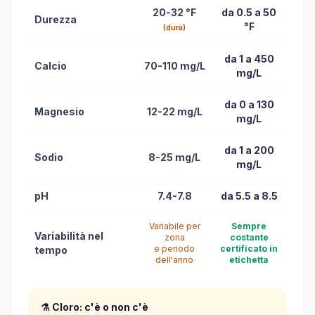
20-32 °F
da 0.5 a 50
Durezza
°F
(dura)
da 1 a 450
Calcio
70-110 mg/L
mg/L
da 0 a 130
Magnesio
12-22 mg/L
mg/L
da 1 a 200
Sodio
8-25 mg/L
mg/L
pH
7.4-7.8
da 5.5 a 8.5
Variabile per
Sempre
Variabilità nel
zona
costante
e periodo
certificato in
tempo
dell'anno
etichetta
⚗️ Cloro: c'è o non c'è