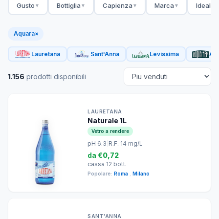
Gusto
Bottiglia
Capienza
Marca
Ideale 
▼
▼
▼
▼
Aquara
×
Lauretana
Sant'Anna
Levissima
Acq
1.156
prodotti disponibili
LAURETANA
Naturale 1L
Vetro a rendere
pH 6.3
|
R.F. 14 mg/L
da
€0,72
cassa 12 bott.
Popolare:
Roma
,
Milano
SANT'ANNA