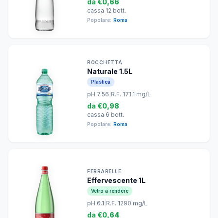
da
€0,66
cassa 12 bott.
Popolare:
Roma
ROCCHETTA
Naturale 1.5L
Plastica
pH 7.56
|
R.F. 171.1 mg/L
da
€0,98
cassa 6 bott.
Popolare:
Roma
FERRARELLE
Effervescente 1L
Vetro a rendere
pH 6.1
|
R.F. 1290 mg/L
da
€0,64