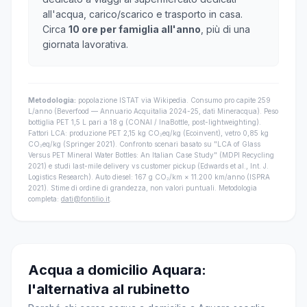
all'acqua, carico/scarico e trasporto in casa.
Circa
10 ore per famiglia all'anno
, più di una
giornata lavorativa.
Metodologia:
popolazione ISTAT via Wikipedia. Consumo pro capite 259
L/anno (Beverfood — Annuario Acquitalia 2024-25, dati Mineracqua). Peso
bottiglia PET 1,5 L pari a 18 g (CONAI / InaBottle, post-lightweighting).
Fattori LCA: produzione PET 2,15 kg CO₂eq/kg (Ecoinvent), vetro 0,85 kg
CO₂eq/kg (Springer 2021). Confronto scenari basato su "LCA of Glass
Versus PET Mineral Water Bottles: An Italian Case Study" (MDPI Recycling
2021) e studi last-mile delivery vs customer pickup (Edwards et al., Int. J.
Logistics Research). Auto diesel: 167 g CO₂/km × 11.200 km/anno (ISPRA
2021). Stime di ordine di grandezza, non valori puntuali. Metodologia
completa:
dati@fontilio.it
.
Acqua a domicilio Aquara:
l'alternativa al rubinetto