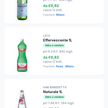
da
€0,92
cassa 12 bott.
Popolare:
Milano
LETE
Effervescente 1L
Vetro a rendere
pH 6.3
|
R.F. 840 mg/L
da
€0,62
cassa 12 bott.
Popolare:
Roma
,
Milano
SAN BENEDETTO
Naturale 1L
Vetro a rendere
pH 7.46
|
R.F. 264 mg/L