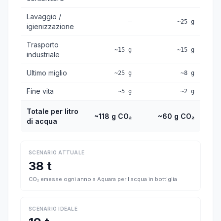
Lavaggio /
—
~25 g
igienizzazione
Trasporto
~15 g
~15 g
industriale
Ultimo miglio
~25 g
~8 g
Fine vita
~5 g
~2 g
Totale per litro
~118 g CO₂
~60 g CO₂
di acqua
SCENARIO ATTUALE
38 t
CO₂ emesse ogni anno a Aquara per l'acqua in bottiglia
SCENARIO IDEALE