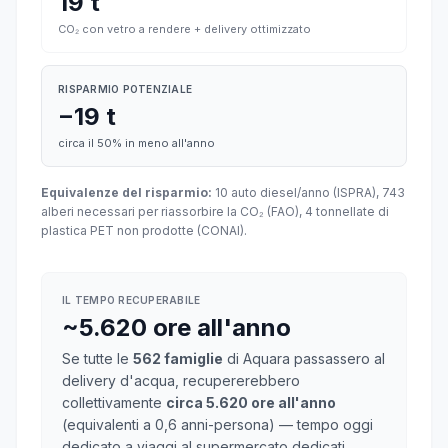
19 t
CO₂ con vetro a rendere + delivery ottimizzato
RISPARMIO POTENZIALE
−19 t
circa il 50% in meno all'anno
Equivalenze del risparmio:
10 auto diesel/anno (ISPRA), 743
alberi necessari per riassorbire la CO₂ (FAO), 4 tonnellate di
plastica PET non prodotte (CONAI).
IL TEMPO RECUPERABILE
~5.620 ore all'anno
Se tutte le
562 famiglie
di Aquara passassero al
delivery d'acqua, recupererebbero
collettivamente
circa 5.620 ore all'anno
(equivalenti a 0,6 anni-persona) — tempo oggi
dedicato a viaggi al supermercato dedicati