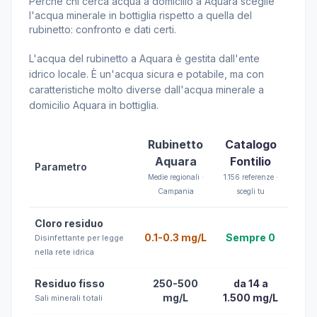
Perché chi cerca acqua a domicilio a Aquara sceglie
l'acqua minerale in bottiglia rispetto a quella del
rubinetto: confronto e dati certi.
L'acqua del rubinetto a Aquara è gestita dall'ente
idrico locale. È un'acqua sicura e potabile, ma con
caratteristiche molto diverse dall'acqua minerale a
domicilio Aquara in bottiglia.
Rubinetto
Catalogo
Aquara
Fontilio
Parametro
Medie regionali ·
1.156 referenze ·
Campania
scegli tu
Cloro residuo
0.1-0.3 mg/L
Sempre 0
Disinfettante per legge
nella rete idrica
Residuo fisso
250-500
da 14 a
mg/L
1.500 mg/L
Sali minerali totali