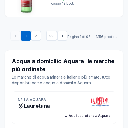
cassa 12 bott.
...
‹
1
2
97
›
Pagina 1 di 97 — 1.156 prodotti
Acqua a domicilio Aquara: le marche
più ordinate
Le marche di acqua minerale italiane più amate, tutte
disponibili come acqua a domicilio Aquara.
N° 1 A AQUARA
🥇 Lauretana
→ Vedi Lauretana a Aquara