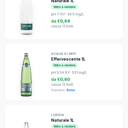
Naturale 1L
Vetro a rendere
pH 7
|
R.F. 34.5 mg/L
da
€0,64
cassa 12 bott.
ACQUA DI NEPI
Effervescente 1L
Vetro a rendere
pH 5.54
|
R.F. 531 mg/L
da
€0,60
cassa 12 bott.
Popolare:
Roma
LURISIA
Naturale 1L
Vetro a rendere