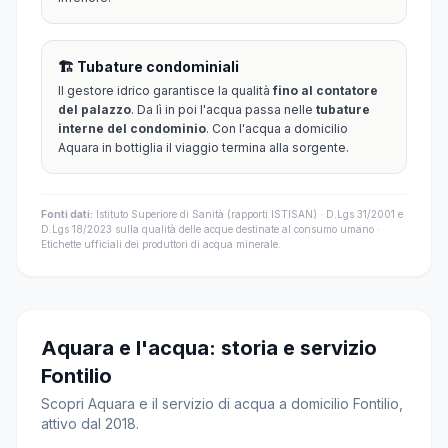
🏗️ Tubature condominiali
Il gestore idrico garantisce la qualità
fino al contatore
del palazzo
. Da lì in poi l'acqua passa nelle
tubature
interne del condominio
. Con l'acqua a domicilio
Aquara in bottiglia il viaggio termina alla sorgente.
Fonti dati:
Istituto Superiore di Sanità (rapporti ISTISAN) · D.Lgs 31/2001 e
D.Lgs 18/2023 sulla qualità delle acque destinate al consumo umano ·
Etichette ufficiali dei produttori di acqua minerale.
Aquara e l'acqua: storia e servizio
Fontilio
Scopri Aquara e il servizio di acqua a domicilio Fontilio,
attivo dal 2018.