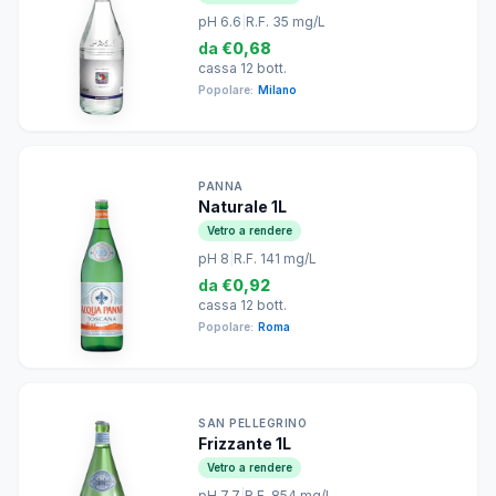
pH 6.6
|
R.F. 35 mg/L
da
€0,68
cassa 12 bott.
Popolare:
Milano
PANNA
Naturale 1L
Vetro a rendere
pH 8
|
R.F. 141 mg/L
da
€0,92
cassa 12 bott.
Popolare:
Roma
SAN PELLEGRINO
Frizzante 1L
Vetro a rendere
pH 7.7
|
R.F. 854 mg/L