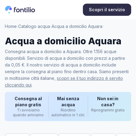
Scopri il servizio
Home
›
Catalogo acqua
›
Acqua a domicilio Aquara
›
Acqua a domicilio Aquara
Consegna acqua a domicilio a Aquara. Oltre 1.156 acque
disponibili. Servizio di acqua a domicilio con prezzi a partire
da 0,05 €. Il nostro servizio di acqua a domicilio include
sempre la consegna al piano fino dentro casa. Siamo presenti
in moltissime città italiane,
scopri se il tuo indirizzo è servito
cliccando qui
.
Consegna al
Mai senza
Non sei in
piano gratis
acqua
casa?
Ti avvisiamo
Riordino
Riprogrammi gratis
quando arriviamo
automatico in 1 clic