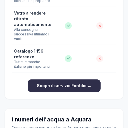
contanti da preparare
Vetro a rendere
ritirato
automaticamente
✓
✗
Alla consegna
successiva ritiriamo i
vuoti
Catalogo 1.156
referenze
✓
✗
Tutte le marche
italiane più importanti
Scopri il servizio Fontilio →
I numeri dell'acqua a Aquara
Quanta acqua minerale beve Aquara ogni anno, quanto