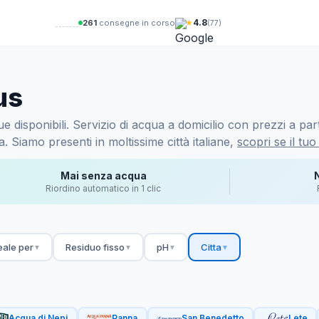
★
4.8
258
consegne in corso
(77)
us
disponibili. Servizio di acqua a domicilio con prezzi a parti
 Siamo presenti in moltissime città italiane,
scopri se il tuo
Mai senza acqua
Riordino automatico in 1 clic
eale per
Residuo fisso
pH
Citta
▼
▼
▼
▼
Acqua di Nepi
Panna
San Benedetto
Lete