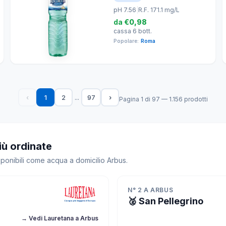
pH 7.56
|
R.F. 171.1 mg/L
da
€0,98
cassa 6 bott.
Popolare:
Roma
...
‹
1
2
97
›
Pagina 1 di 97 — 1.156 prodotti
iù ordinate
sponibili come acqua a domicilio Arbus.
N° 2 A ARBUS
🥈 San Pellegrino
→ Vedi Lauretana a Arbus