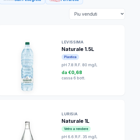
LEVISSIMA
Naturale 1.5L
Plastica
pH 7.8
|
R.F. 80 mg/L
da
€0,68
cassa 6 bott.
LURISIA
Naturale 1L
Vetro a rendere
pH 6.6
|
R.F. 35 mg/L