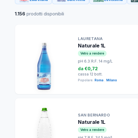
1.156
prodotti disponibili
LAURETANA
Naturale 1L
Vetro a rendere
pH 6.3
|
R.F. 14 mg/L
da
€0,72
cassa 12 bott.
Popolare:
Roma
,
Milano
SAN BERNARDO
Naturale 1L
Vetro a rendere
pH 7
|
R.F. 34.5 mg/L