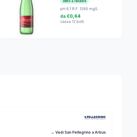
Vetro a rendere
pH 6.1
|
R.F. 1290 mg/L
da
€0,64
cassa 12 bott.
→ Vedi San Pellegrino a Arbus