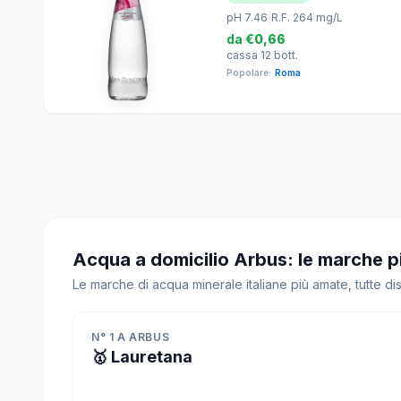
pH 7.46
|
R.F. 264 mg/L
da
€0,66
cassa 12 bott.
Popolare:
Roma
Acqua a domicilio Arbus: le marche p
Le marche di acqua minerale italiane più amate, tutte di
N° 1 A ARBUS
🥇 Lauretana