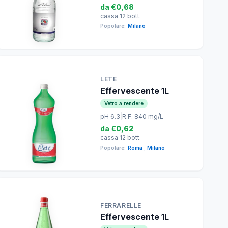
da
€0,68
cassa 12 bott.
Popolare:
Milano
LETE
Effervescente 1L
Vetro a rendere
pH 6.3
|
R.F. 840 mg/L
da
€0,62
cassa 12 bott.
Popolare:
Roma
,
Milano
FERRARELLE
Effervescente 1L