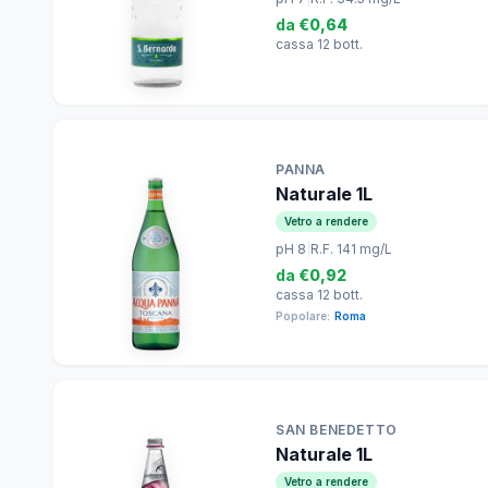
da
€0,64
cassa 12 bott.
PANNA
Naturale 1L
Vetro a rendere
pH 8
|
R.F. 141 mg/L
da
€0,92
cassa 12 bott.
Popolare:
Roma
SAN BENEDETTO
Naturale 1L
Vetro a rendere