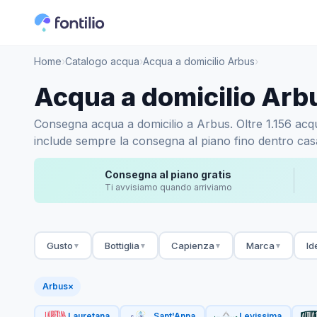
Home
›
Catalogo acqua
›
Acqua a domicilio Arbus
›
Acqua a domicilio Arb
Consegna acqua a domicilio a Arbus. Oltre 1.156 acque 
include sempre la consegna al piano fino dentro casa.
Consegna al piano gratis
Ti avvisiamo quando arriviamo
Gusto
Bottiglia
Capienza
Marca
Id
▼
▼
▼
▼
Arbus
×
Lauretana
Sant'Anna
Levissima