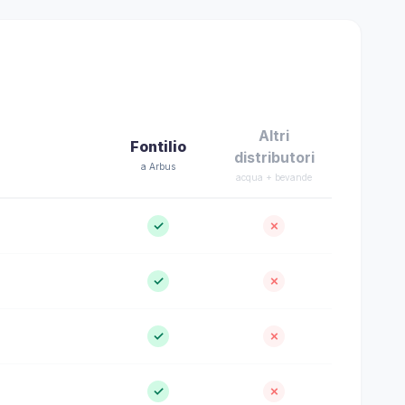
Altri
Fontilio
distributori
a Arbus
acqua + bevande
✓
✗
✓
✗
✓
✗
✓
✗