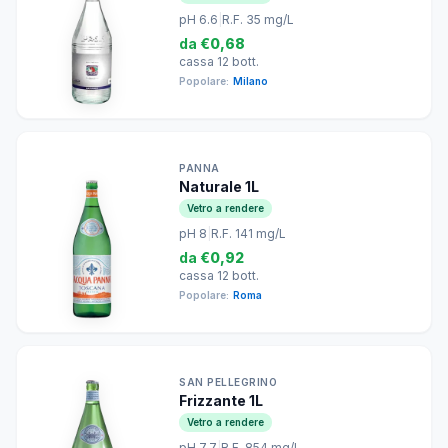
pH 6.6
|
R.F. 35 mg/L
da
€0,68
cassa 12 bott.
Popolare:
Milano
PANNA
Naturale 1L
Vetro a rendere
pH 8
|
R.F. 141 mg/L
da
€0,92
cassa 12 bott.
Popolare:
Roma
SAN PELLEGRINO
Frizzante 1L
Vetro a rendere
pH 7.7
|
R.F. 854 mg/L