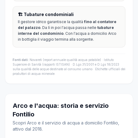
🏗️ Tubature condominiali
Il gestore idrico garantisce la qualità
fino al contatore
del palazzo
. Da lì in poi l'acqua passa nelle
tubature
interne del condominio
. Con l'acqua a domicilio Arco
in bottiglia il viaggio termina alla sorgente.
Fonti dati:
Novareti (report annuale qualità acqua potabile) · Istituto
Superiore di Sanità (rapporti ISTISAN) · D.Lgs 31/2001 e D.Lgs 18/2023
sulla qualità delle acque destinate al consumo umano · Etichette ufficiali dei
produttori di acqua minerale.
Arco e l'acqua: storia e servizio
Fontilio
Scopri Arco e il servizio di acqua a domicilio Fontilio,
attivo dal 2018.