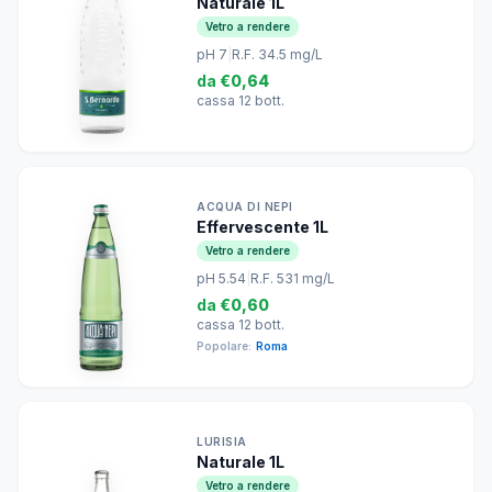
Naturale 1L
Vetro a rendere
pH 7
|
R.F. 34.5 mg/L
da
€0,64
cassa 12 bott.
ACQUA DI NEPI
Effervescente 1L
Vetro a rendere
pH 5.54
|
R.F. 531 mg/L
da
€0,60
cassa 12 bott.
Popolare:
Roma
LURISIA
Naturale 1L
Vetro a rendere