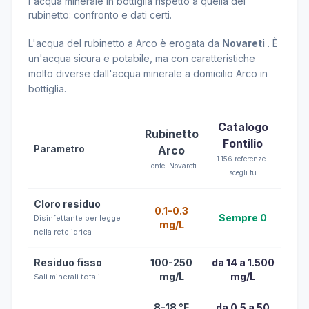
l'acqua minerale in bottiglia rispetto a quella del
rubinetto: confronto e dati certi.
L'acqua del rubinetto a Arco è erogata da
Novareti
. È
un'acqua sicura e potabile, ma con caratteristiche
molto diverse dall'acqua minerale a domicilio Arco in
bottiglia.
Catalogo
Rubinetto
Fontilio
Parametro
Arco
1.156 referenze ·
Fonte: Novareti
scegli tu
Cloro residuo
0.1-0.3
Sempre 0
Disinfettante per legge
mg/L
nella rete idrica
Residuo fisso
100-250
da 14 a 1.500
mg/L
mg/L
Sali minerali totali
8-18 °F
da 0.5 a 50