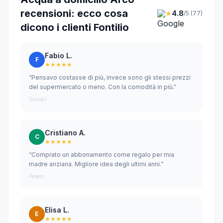
recensioni: ecco cosa
★
4.8
/5 (77)
dicono i clienti Fontilio
Fabio L.
F
★★★★★
“Pensavo costasse di più, invece sono gli stessi prezzi
del supermercato o meno. Con la comodità in più.”
Sassari
Cristiano A.
C
★★★★★
“Comprato un abbonamento come regalo per mia
madre anziana. Migliore idea degli ultimi anni.”
Pesaro
Elisa L.
E
★★★★★