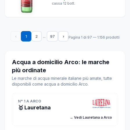
cassa 12 bott.
...
‹
1
2
97
›
Pagina 1 di 97 — 1.156 prodotti
Acqua a domicilio Arco: le marche
più ordinate
Le marche di acqua minerale italiane più amate, tutte
disponibili come acqua a domicilio Arco.
N° 1 A ARCO
🥇 Lauretana
→ Vedi Lauretana a Arco