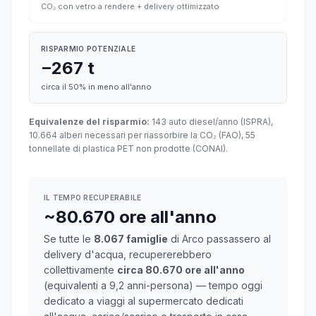
CO₂ con vetro a rendere + delivery ottimizzato
RISPARMIO POTENZIALE
−267 t
circa il 50% in meno all'anno
Equivalenze del risparmio:
143 auto diesel/anno (ISPRA),
10.664 alberi necessari per riassorbire la CO₂ (FAO), 55
tonnellate di plastica PET non prodotte (CONAI).
IL TEMPO RECUPERABILE
~80.670 ore all'anno
Se tutte le
8.067 famiglie
di Arco passassero al
delivery d'acqua, recupererebbero
collettivamente
circa 80.670 ore all'anno
(equivalenti a 9,2 anni-persona) — tempo oggi
dedicato a viaggi al supermercato dedicati