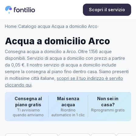
Scopri il servizio
Home
›
Catalogo acqua
›
Acqua a domicilio Arco
›
Acqua a domicilio Arco
Consegna acqua a domicilio a Arco. Oltre 1.156 acque
disponibili. Servizio di acqua a domicilio con prezzi a partire
da 0,05 €. Il nostro servizio di acqua a domicilio include
sempre la consegna al piano fino dentro casa. Siamo presenti
in moltissime città italiane,
scopri se il tuo indirizzo è servito
cliccando qui
.
Consegna al
Mai senza
Non sei in
piano gratis
acqua
casa?
Ti avvisiamo
Riordino
Riprogrammi gratis
quando arriviamo
automatico in 1 clic