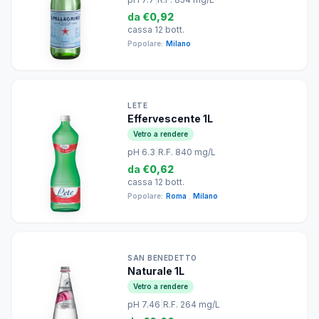
da
€0,92
cassa 12 bott.
Popolare:
Milano
LETE
Effervescente 1L
Vetro a rendere
pH 6.3
|
R.F. 840 mg/L
da
€0,62
cassa 12 bott.
Popolare:
Roma
,
Milano
SAN BENEDETTO
Naturale 1L
Vetro a rendere
pH 7.46
|
R.F. 264 mg/L