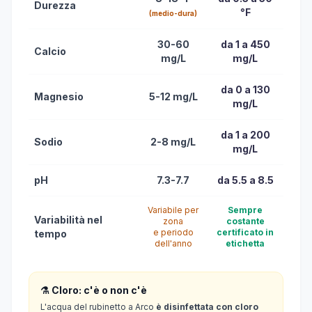
Durezza
°F
(medio-dura)
30-60
da 1 a 450
Calcio
mg/L
mg/L
da 0 a 130
Magnesio
5-12 mg/L
mg/L
da 1 a 200
Sodio
2-8 mg/L
mg/L
pH
7.3-7.7
da 5.5 a 8.5
Variabile per
Sempre
Variabilità nel
zona
costante
e periodo
certificato in
tempo
dell'anno
etichetta
⚗️ Cloro: c'è o non c'è
L'acqua del rubinetto a Arco
è disinfettata con cloro