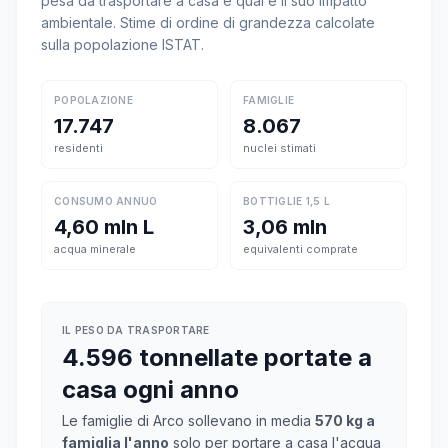
pesa da trasportare a casa e qual è il suo impatto
ambientale. Stime di ordine di grandezza calcolate
sulla popolazione ISTAT.
POPOLAZIONE
FAMIGLIE
17.747
8.067
residenti
nuclei stimati
CONSUMO ANNUO
BOTTIGLIE 1,5 L
4,60 mln L
3,06 mln
acqua minerale
equivalenti comprate
IL PESO DA TRASPORTARE
4.596 tonnellate portate a
casa ogni anno
Le famiglie di Arco sollevano in media
570 kg a
famiglia l'anno
solo per portare a casa l'acqua