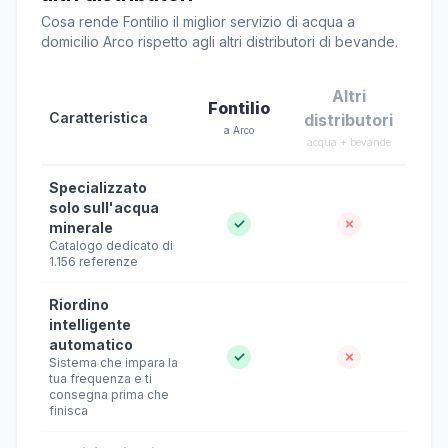
Cosa rende Fontilio il miglior servizio di acqua a
domicilio Arco rispetto agli altri distributori di bevande.
Altri
Fontilio
Caratteristica
distributori
a Arco
acqua + bevande
Specializzato
solo sull'acqua
✓
✗
minerale
Catalogo dedicato di
1.156 referenze
Riordino
intelligente
automatico
✓
✗
Sistema che impara la
tua frequenza e ti
consegna prima che
finisca