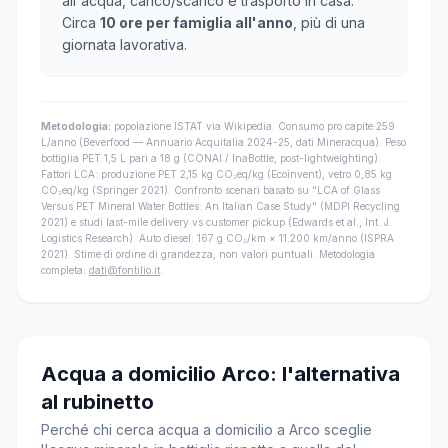
all'acqua, carico/scarico e trasporto in casa.
Circa
10 ore per famiglia all'anno
, più di una
giornata lavorativa.
Metodologia:
popolazione ISTAT via Wikipedia. Consumo pro capite 259
L/anno (Beverfood — Annuario Acquitalia 2024-25, dati Mineracqua). Peso
bottiglia PET 1,5 L pari a 18 g (CONAI / InaBottle, post-lightweighting).
Fattori LCA: produzione PET 2,15 kg CO₂eq/kg (Ecoinvent), vetro 0,85 kg
CO₂eq/kg (Springer 2021). Confronto scenari basato su "LCA of Glass
Versus PET Mineral Water Bottles: An Italian Case Study" (MDPI Recycling
2021) e studi last-mile delivery vs customer pickup (Edwards et al., Int. J.
Logistics Research). Auto diesel: 167 g CO₂/km × 11.200 km/anno (ISPRA
2021). Stime di ordine di grandezza, non valori puntuali. Metodologia
completa:
dati@fontilio.it
.
Acqua a domicilio Arco: l'alternativa
al rubinetto
Perché chi cerca acqua a domicilio a Arco sceglie