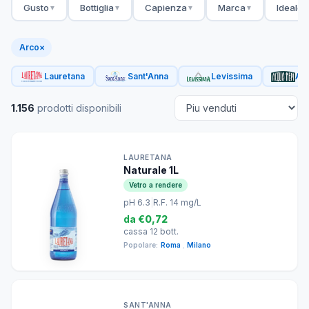
Gusto
Bottiglia
Capienza
Marca
Ideale 
▼
▼
▼
▼
Arco
×
Lauretana
Sant'Anna
Levissima
Acq
1.156
prodotti disponibili
LAURETANA
Naturale 1L
Vetro a rendere
pH 6.3
|
R.F. 14 mg/L
da
€0,72
cassa 12 bott.
Popolare:
Roma
,
Milano
SANT'ANNA