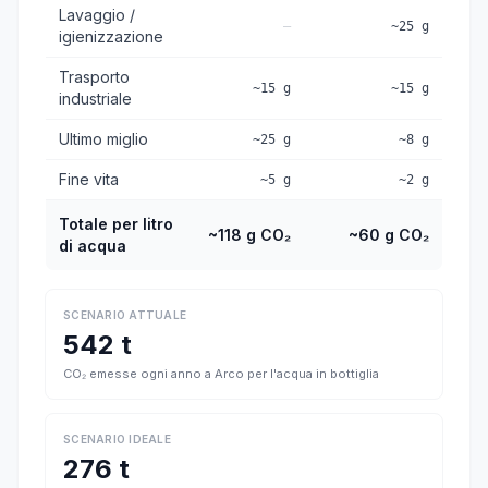
Lavaggio /
—
~25 g
igienizzazione
Trasporto
~15 g
~15 g
industriale
Ultimo miglio
~25 g
~8 g
Fine vita
~5 g
~2 g
Totale per litro
~118 g CO₂
~60 g CO₂
di acqua
SCENARIO ATTUALE
542 t
CO₂ emesse ogni anno a Arco per l'acqua in bottiglia
SCENARIO IDEALE
276 t