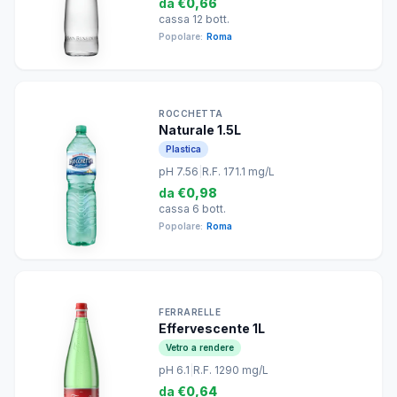
da
€0,66
cassa 12 bott.
Popolare:
Roma
ROCCHETTA
Naturale 1.5L
Plastica
pH 7.56
|
R.F. 171.1 mg/L
da
€0,98
cassa 6 bott.
Popolare:
Roma
FERRARELLE
Effervescente 1L
Vetro a rendere
pH 6.1
|
R.F. 1290 mg/L
da
€0,64