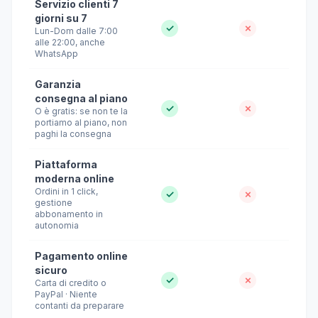
Servizio clienti 7
giorni su 7
✓
✗
Lun-Dom dalle 7:00
alle 22:00, anche
WhatsApp
Garanzia
consegna al piano
✓
✗
O è gratis: se non te la
portiamo al piano, non
paghi la consegna
Piattaforma
moderna online
Ordini in 1 click,
✓
✗
gestione
abbonamento in
autonomia
Pagamento online
sicuro
✓
✗
Carta di credito o
PayPal · Niente
contanti da preparare