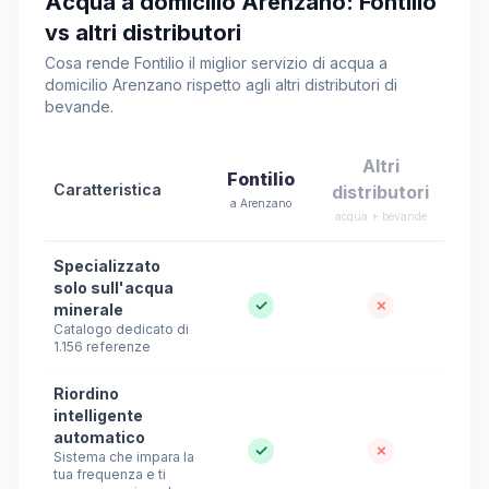
Acqua a domicilio Arenzano: Fontilio
vs altri distributori
Cosa rende Fontilio il miglior servizio di acqua a
domicilio Arenzano rispetto agli altri distributori di
bevande.
Altri
Fontilio
Caratteristica
distributori
a Arenzano
acqua + bevande
Specializzato
solo sull'acqua
✓
✗
minerale
Catalogo dedicato di
1.156 referenze
Riordino
intelligente
automatico
✓
✗
Sistema che impara la
tua frequenza e ti