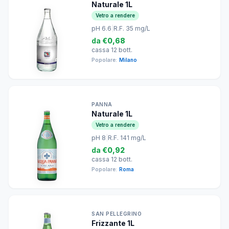
Naturale 1L
Vetro a rendere
pH 6.6
|
R.F. 35 mg/L
da
€0,68
cassa 12 bott.
Popolare:
Milano
PANNA
Naturale 1L
Vetro a rendere
pH 8
|
R.F. 141 mg/L
da
€0,92
cassa 12 bott.
Popolare:
Roma
SAN PELLEGRINO
Frizzante 1L