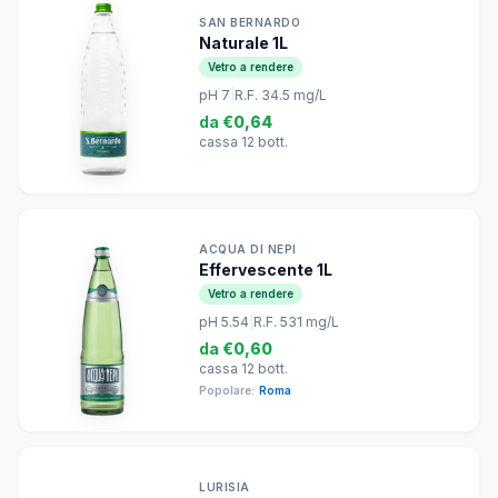
SAN BERNARDO
Naturale 1L
Vetro a rendere
pH 7
|
R.F. 34.5 mg/L
da
€0,64
cassa 12 bott.
ACQUA DI NEPI
Effervescente 1L
Vetro a rendere
pH 5.54
|
R.F. 531 mg/L
da
€0,60
cassa 12 bott.
Popolare:
Roma
LURISIA