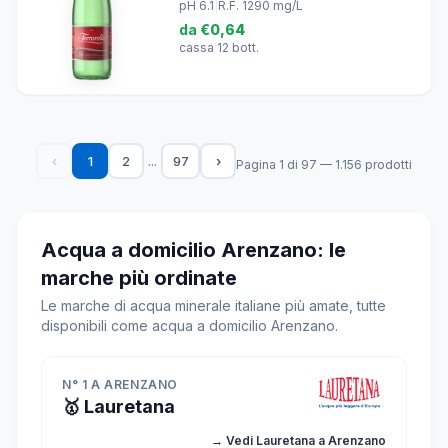
pH 6.1
|
R.F. 1290 mg/L
da
€0,64
cassa 12 bott.
...
‹
1
2
97
›
Pagina 1 di 97 — 1.156 prodotti
Acqua a domicilio Arenzano: le
marche più ordinate
Le marche di acqua minerale italiane più amate, tutte
disponibili come acqua a domicilio Arenzano.
N° 1 A ARENZANO
🥇 Lauretana
→ Vedi Lauretana a Arenzano