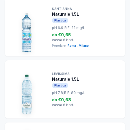
SANT'ANNA
Naturale 1.5L
Plastica
pH 6.9
|
R.F. 22 mg/L
da
€0,65
cassa 6 bott.
Popolare:
Roma
,
Milano
LEVISSIMA
Naturale 1.5L
Plastica
pH 7.8
|
R.F. 80 mg/L
da
€0,68
cassa 6 bott.