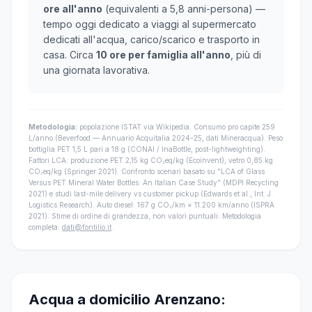
ore all'anno
(equivalenti a 5,8 anni-persona) —
tempo oggi dedicato a viaggi al supermercato
dedicati all'acqua, carico/scarico e trasporto in
casa. Circa
10 ore per famiglia all'anno
, più di
una giornata lavorativa.
Metodologia:
popolazione ISTAT via Wikipedia. Consumo pro capite 259
L/anno (Beverfood — Annuario Acquitalia 2024-25, dati Mineracqua). Peso
bottiglia PET 1,5 L pari a 18 g (CONAI / InaBottle, post-lightweighting).
Fattori LCA: produzione PET 2,15 kg CO₂eq/kg (Ecoinvent), vetro 0,85 kg
CO₂eq/kg (Springer 2021). Confronto scenari basato su "LCA of Glass
Versus PET Mineral Water Bottles: An Italian Case Study" (MDPI Recycling
2021) e studi last-mile delivery vs customer pickup (Edwards et al., Int. J.
Logistics Research). Auto diesel: 167 g CO₂/km × 11.200 km/anno (ISPRA
2021). Stime di ordine di grandezza, non valori puntuali. Metodologia
completa:
dati@fontilio.it
.
Acqua a domicilio Arenzano: