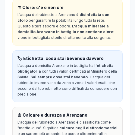
⚗️ Cloro: c'è o non c'è
L'acqua del rubinetto a Arenzano
è disinfettata con
cloro
per garantire la potabilità lungo tutta la rete.
Questo altera sapore e odore.
L'acqua minerale a
domicilio Arenzano in bottiglia non contiene cloro
:
viene imbottigliata sterile direttamente alla sorgente.
🏷️ Etichetta: cosa stai bevendo davvero
L'acqua a domicilio Arenzano in bottiglia ha
l'etichetta
obbligatoria
con tutti i valori certificati al Ministero della
Salute.
Sai sempre cosa stai bevendo.
L'acqua del
rubinetto invece varia da zona a zona: i valori esatti che
escono dal tuo rubinetto sono difficili da conoscere con
precisione.
🚿 Calcare e durezza a Arenzano
L'acqua del rubinetto a Arenzano è classificata come
"medio-dura". Significa
calcare negli elettrodomestici
e un sapore più pesante. Le acque oligominerali in