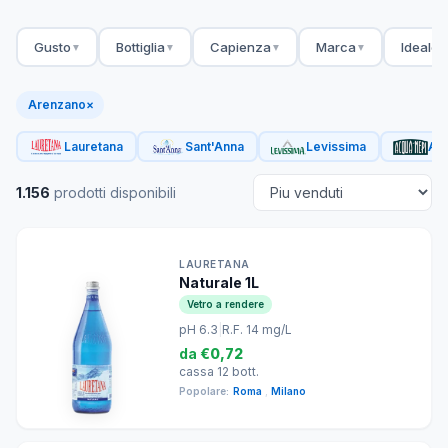
Gusto
Bottiglia
Capienza
Marca
Ideale 
▼
▼
▼
▼
Arenzano
×
Lauretana
Sant'Anna
Levissima
Acq
1.156
prodotti disponibili
LAURETANA
Naturale 1L
Vetro a rendere
pH 6.3
|
R.F. 14 mg/L
da
€0,72
cassa 12 bott.
Popolare:
Roma
,
Milano