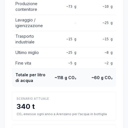
Produzione
~73 g
~10 g
contenitore
Lavaggio /
—
~25 g
igienizzazione
Trasporto
~15 g
~15 g
industriale
Ultimo miglio
~25 g
~8 g
Fine vita
~5 g
~2 g
Totale per litro
~118 g CO₂
~60 g CO₂
di acqua
SCENARIO ATTUALE
340 t
CO₂ emesse ogni anno a Arenzano per l'acqua in bottiglia