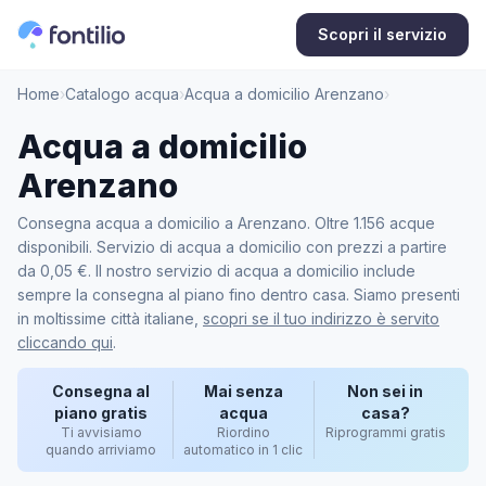
Scopri il servizio
Home
›
Catalogo acqua
›
Acqua a domicilio Arenzano
›
Acqua a domicilio
Arenzano
Consegna acqua a domicilio a Arenzano. Oltre 1.156 acque
disponibili. Servizio di acqua a domicilio con prezzi a partire
da 0,05 €. Il nostro servizio di acqua a domicilio include
sempre la consegna al piano fino dentro casa. Siamo presenti
in moltissime città italiane,
scopri se il tuo indirizzo è servito
cliccando qui
.
Consegna al
Mai senza
Non sei in
piano gratis
acqua
casa?
Ti avvisiamo
Riordino
Riprogrammi gratis
quando arriviamo
automatico in 1 clic