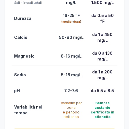
mg/L
1.500 mg/L
Sali minerali totali
16-25 °F
da 0.5 a 50
Durezza
°F
(medio-dura)
da 1 a 450
Calcio
50-80 mg/L
mg/L
da 0 a 130
Magnesio
8-16 mg/L
mg/L
da 1 a 200
Sodio
5-18 mg/L
mg/L
pH
7.2-7.6
da 5.5 a 8.5
Variabile per
Sempre
Variabilità nel
zona
costante
e periodo
certificato in
tempo
dell'anno
etichetta