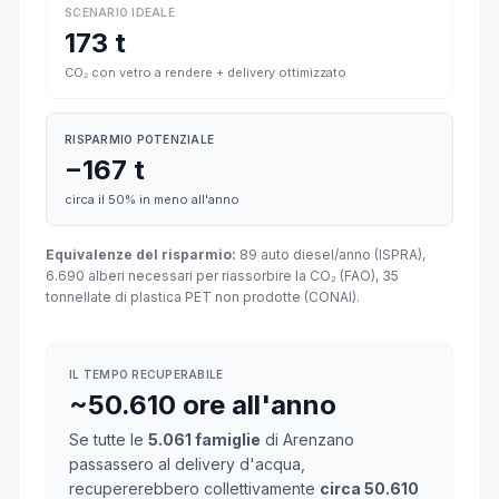
SCENARIO IDEALE
173 t
CO₂ con vetro a rendere + delivery ottimizzato
RISPARMIO POTENZIALE
−167 t
circa il 50% in meno all'anno
Equivalenze del risparmio:
89 auto diesel/anno (ISPRA),
6.690 alberi necessari per riassorbire la CO₂ (FAO), 35
tonnellate di plastica PET non prodotte (CONAI).
IL TEMPO RECUPERABILE
~50.610 ore all'anno
Se tutte le
5.061 famiglie
di Arenzano
passassero al delivery d'acqua,
recupererebbero collettivamente
circa 50.610