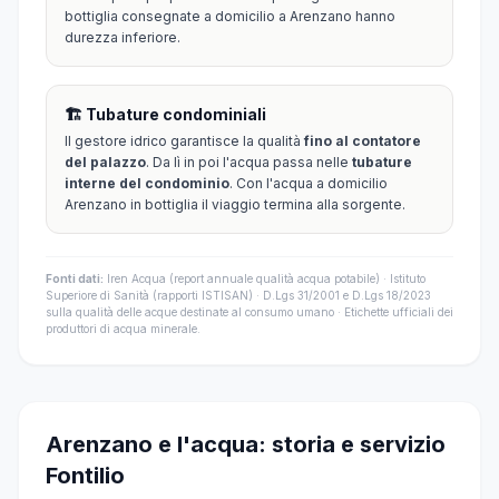
bottiglia consegnate a domicilio a Arenzano hanno
durezza inferiore.
🏗️ Tubature condominiali
Il gestore idrico garantisce la qualità
fino al contatore
del palazzo
. Da lì in poi l'acqua passa nelle
tubature
interne del condominio
. Con l'acqua a domicilio
Arenzano in bottiglia il viaggio termina alla sorgente.
Fonti dati:
Iren Acqua (report annuale qualità acqua potabile) · Istituto
Superiore di Sanità (rapporti ISTISAN) · D.Lgs 31/2001 e D.Lgs 18/2023
sulla qualità delle acque destinate al consumo umano · Etichette ufficiali dei
produttori di acqua minerale.
Arenzano e l'acqua: storia e servizio
Fontilio