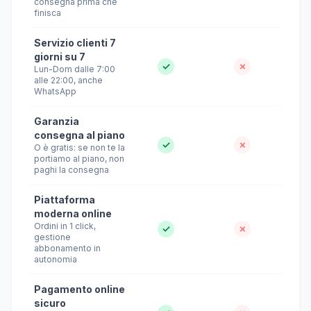
consegna prima che
finisca
Servizio clienti 7
giorni su 7
✓
✗
Lun-Dom dalle 7:00
alle 22:00, anche
WhatsApp
Garanzia
consegna al piano
✓
✗
O è gratis: se non te la
portiamo al piano, non
paghi la consegna
Piattaforma
moderna online
Ordini in 1 click,
✓
✗
gestione
abbonamento in
autonomia
Pagamento online
sicuro