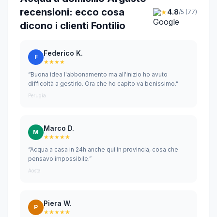
recensioni: ecco cosa
★
4.8
/5 (77)
dicono i clienti Fontilio
Federico K.
F
★★★★
“Buona idea l'abbonamento ma all'inizio ho avuto
difficoltà a gestirlo. Ora che ho capito va benissimo.”
Perugia
Marco D.
M
★★★★★
“Acqua a casa in 24h anche qui in provincia, cosa che
pensavo impossibile.”
Aosta
Piera W.
P
★★★★★