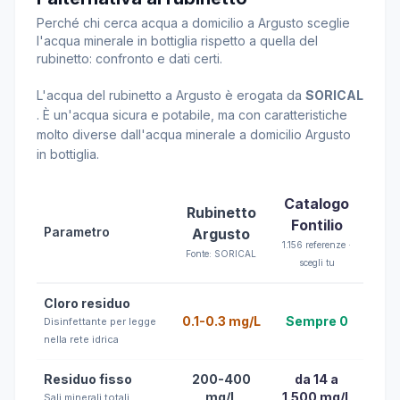
Perché chi cerca acqua a domicilio a Argusto sceglie
l'acqua minerale in bottiglia rispetto a quella del
rubinetto: confronto e dati certi.
L'acqua del rubinetto a Argusto è erogata da
SORICAL
. È un'acqua sicura e potabile, ma con caratteristiche
molto diverse dall'acqua minerale a domicilio Argusto
in bottiglia.
Catalogo
Rubinetto
Fontilio
Parametro
Argusto
1.156 referenze ·
Fonte: SORICAL
scegli tu
Cloro residuo
0.1-0.3 mg/L
Sempre 0
Disinfettante per legge
nella rete idrica
Residuo fisso
200-400
da 14 a
mg/L
1.500 mg/L
Sali minerali totali