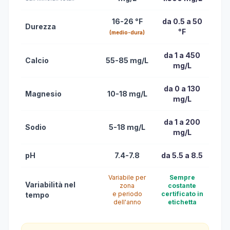
16-26 °F
da 0.5 a 50
Durezza
°F
(medio-dura)
da 1 a 450
Calcio
55-85 mg/L
mg/L
da 0 a 130
Magnesio
10-18 mg/L
mg/L
da 1 a 200
Sodio
5-18 mg/L
mg/L
pH
7.4-7.8
da 5.5 a 8.5
Variabile per
Sempre
Variabilità nel
zona
costante
e periodo
certificato in
tempo
dell'anno
etichetta