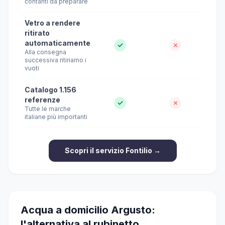
contanti da preparare
Vetro a rendere
ritirato
automaticamente
✓
✗
Alla consegna
successiva ritiriamo i
vuoti
Catalogo 1.156
referenze
✓
✗
Tutte le marche
italiane più importanti
Scopri il servizio Fontilio →
Acqua a domicilio Argusto:
l'alternativa al rubinetto