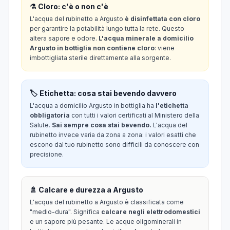
⚗️ Cloro: c'è o non c'è
L'acqua del rubinetto a Argusto
è disinfettata con cloro
per garantire la potabilità lungo tutta la rete. Questo
altera sapore e odore.
L'acqua minerale a domicilio
Argusto in bottiglia non contiene cloro
: viene
imbottigliata sterile direttamente alla sorgente.
🏷️ Etichetta: cosa stai bevendo davvero
L'acqua a domicilio Argusto in bottiglia ha
l'etichetta
obbligatoria
con tutti i valori certificati al Ministero della
Salute.
Sai sempre cosa stai bevendo.
L'acqua del
rubinetto invece varia da zona a zona: i valori esatti che
escono dal tuo rubinetto sono difficili da conoscere con
precisione.
🚿 Calcare e durezza a Argusto
L'acqua del rubinetto a Argusto è classificata come
"medio-dura". Significa
calcare negli elettrodomestici
e un sapore più pesante. Le acque oligominerali in