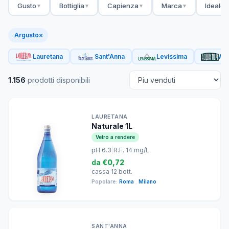
Gusto
Bottiglia
Capienza
Marca
Ideale 
▼
▼
▼
▼
Argusto
×
Lauretana
Sant'Anna
Levissima
Acq
1.156
prodotti disponibili
LAURETANA
Naturale 1L
Vetro a rendere
pH 6.3
|
R.F. 14 mg/L
da
€0,72
cassa 12 bott.
Popolare:
Roma
,
Milano
SANT'ANNA