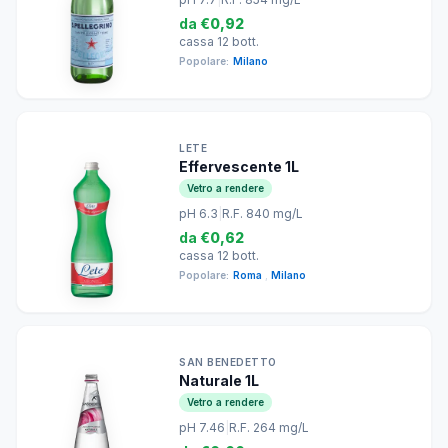
da
€0,92
cassa 12 bott.
Popolare:
Milano
LETE
Effervescente 1L
Vetro a rendere
pH 6.3
|
R.F. 840 mg/L
da
€0,62
cassa 12 bott.
Popolare:
Roma
,
Milano
SAN BENEDETTO
Naturale 1L
Vetro a rendere
pH 7.46
|
R.F. 264 mg/L