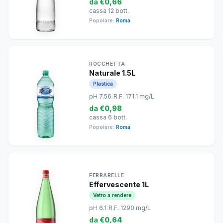
da
€0,66
cassa 12 bott.
Popolare:
Roma
ROCCHETTA
Naturale 1.5L
Plastica
pH 7.56
|
R.F. 171.1 mg/L
da
€0,98
cassa 6 bott.
Popolare:
Roma
FERRARELLE
Effervescente 1L
Vetro a rendere
pH 6.1
|
R.F. 1290 mg/L
da
€0,64