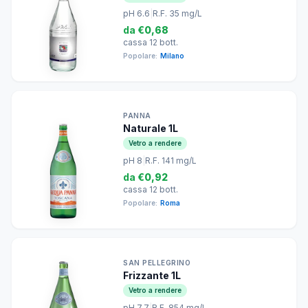
pH 6.6
|
R.F. 35 mg/L
da
€0,68
cassa 12 bott.
Popolare:
Milano
PANNA
Naturale 1L
Vetro a rendere
pH 8
|
R.F. 141 mg/L
da
€0,92
cassa 12 bott.
Popolare:
Roma
SAN PELLEGRINO
Frizzante 1L
Vetro a rendere
pH 7.7
|
R.F. 854 mg/L