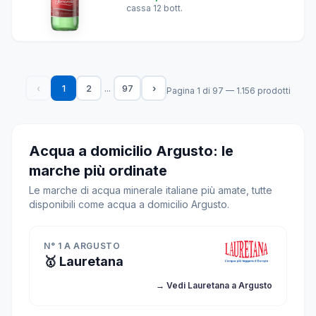
cassa 12 bott.
...
‹
1
2
97
›
Pagina 1 di 97 — 1.156 prodotti
Acqua a domicilio Argusto: le
marche più ordinate
Le marche di acqua minerale italiane più amate, tutte
disponibili come acqua a domicilio Argusto.
N° 1 A ARGUSTO
🥇 Lauretana
→ Vedi Lauretana a Argusto