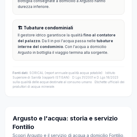
bottiglia consegnate a domicilio a Argusto hanno
durezza inferiore.
🏗️ Tubature condominiali
Il gestore idrico garantisce la qualità
fino al contatore
del palazzo
. Da lì in poi l'acqua passa nelle
tubature
interne del condominio
. Con l'acqua a domicilio
Argusto in bottiglia il viaggio termina alla sorgente.
Fonti dati:
SORICAL (report annuale qualità acqua potabile) · Istituto
Superiore di Sanità (rapporti ISTISAN) · D.Lgs 31/2001 e D.Lgs 18/2023
sulla qualità delle acque destinate al consumo umano · Etichette ufficiali dei
produttori di acqua minerale.
Argusto e l'acqua: storia e servizio
Fontilio
Scopri Argusto e il servizio di acqua a domicilio Fontilio,