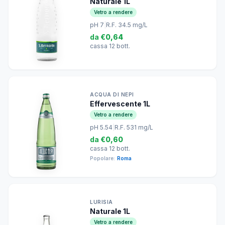
Naturale 1L
Vetro a rendere
pH 7
|
R.F. 34.5 mg/L
da
€0,64
cassa 12 bott.
ACQUA DI NEPI
Effervescente 1L
Vetro a rendere
pH 5.54
|
R.F. 531 mg/L
da
€0,60
cassa 12 bott.
Popolare:
Roma
LURISIA
Naturale 1L
Vetro a rendere