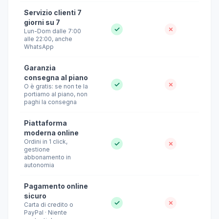
Servizio clienti 7
giorni su 7
✓
✗
Lun-Dom dalle 7:00
alle 22:00, anche
WhatsApp
Garanzia
consegna al piano
✓
✗
O è gratis: se non te la
portiamo al piano, non
paghi la consegna
Piattaforma
moderna online
Ordini in 1 click,
✓
✗
gestione
abbonamento in
autonomia
Pagamento online
sicuro
✓
✗
Carta di credito o
PayPal · Niente