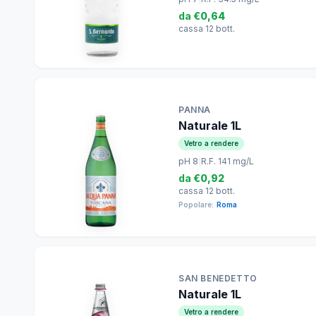
da
€0,64
cassa 12 bott.
PANNA
Naturale 1L
Vetro a rendere
pH 8
|
R.F. 141 mg/L
da
€0,92
cassa 12 bott.
Popolare:
Roma
SAN BENEDETTO
Naturale 1L
Vetro a rendere