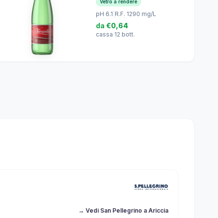
Vetro a rendere
pH 6.1
|
R.F. 1290 mg/L
da
€0,64
cassa 12 bott.
→ Vedi San Pellegrino a Ariccia