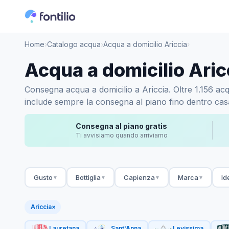
Home
›
Catalogo acqua
›
Acqua a domicilio Ariccia
›
Acqua a domicilio Aric
Consegna acqua a domicilio a Ariccia. Oltre 1.156 acqu
include sempre la consegna al piano fino dentro casa.
Consegna al piano gratis
Ti avvisiamo quando arriviamo
Gusto
Bottiglia
Capienza
Marca
Id
▼
▼
▼
▼
Ariccia
×
Lauretana
Sant'Anna
Levissima