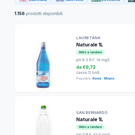
1.156
prodotti disponibili
LAURETANA
Naturale 1L
Vetro a rendere
pH 6.3
|
R.F. 14 mg/L
da
€0,72
cassa 12 bott.
Popolare:
Roma
,
Milano
SAN BERNARDO
Naturale 1L
Vetro a rendere
pH 7
|
R.F. 34.5 mg/L