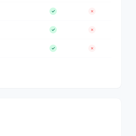
✓
✗
✓
✗
✓
✗