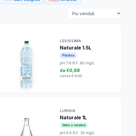
LEVISSIMA
Naturale 1.5L
Plastica
pH 7.8
|
R.F. 80 mg/L
da
€0,68
cassa 6 bott.
LURISIA
Naturale 1L
Vetro a rendere
pH 6.6
|
R.F. 35 mg/L