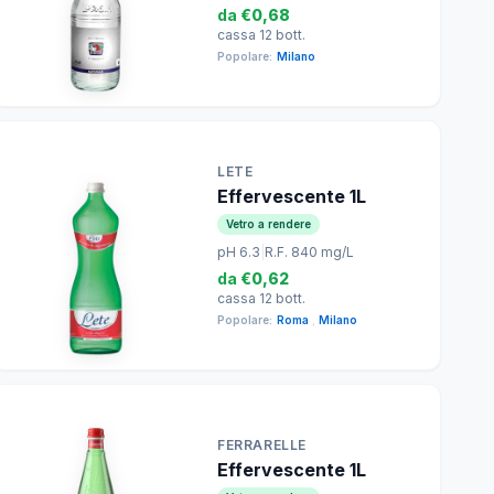
da
€0,68
cassa 12 bott.
Popolare:
Milano
LETE
Effervescente 1L
Vetro a rendere
pH 6.3
|
R.F. 840 mg/L
da
€0,62
cassa 12 bott.
Popolare:
Roma
,
Milano
FERRARELLE
Effervescente 1L