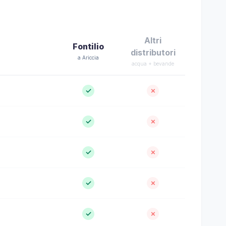
Altri
Fontilio
distributori
a Ariccia
acqua + bevande
✓
✗
✓
✗
✓
✗
✓
✗
✓
✗