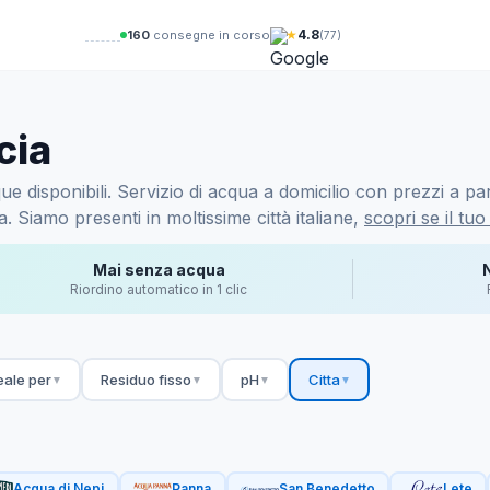
★
4.8
158
consegne in corso
(77)
cia
e disponibili. Servizio di acqua a domicilio con prezzi a part
 Siamo presenti in moltissime città italiane,
scopri se il tuo
Mai senza acqua
Riordino automatico in 1 clic
eale per
Residuo fisso
pH
Citta
▼
▼
▼
▼
Acqua di Nepi
Panna
San Benedetto
Lete