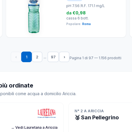
pH 7.56
|
R.F. 171.1 mg/L
da
€0,98
cassa 6 bott.
Popolare:
Roma
...
‹
1
2
97
›
Pagina 1 di 97 — 1.156 prodotti
più ordinate
sponibili come acqua a domicilio Ariccia.
N° 2 A ARICCIA
🥈 San Pellegrino
→ Vedi Lauretana a Ariccia