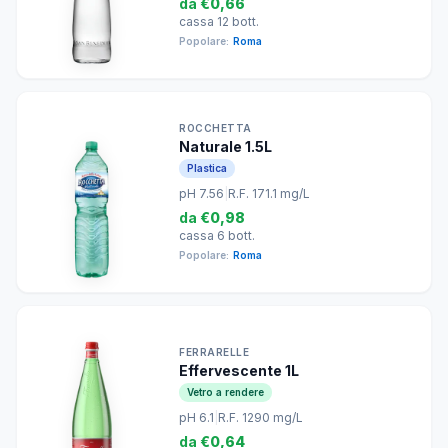
da
€0,66
cassa 12 bott.
Popolare:
Roma
ROCCHETTA
Naturale 1.5L
Plastica
pH 7.56
|
R.F. 171.1 mg/L
da
€0,98
cassa 6 bott.
Popolare:
Roma
FERRARELLE
Effervescente 1L
Vetro a rendere
pH 6.1
|
R.F. 1290 mg/L
da
€0,64