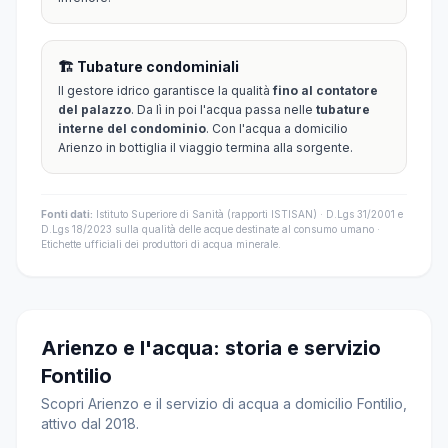
🏗️ Tubature condominiali
Il gestore idrico garantisce la qualità
fino al contatore
del palazzo
. Da lì in poi l'acqua passa nelle
tubature
interne del condominio
. Con l'acqua a domicilio
Arienzo in bottiglia il viaggio termina alla sorgente.
Fonti dati:
Istituto Superiore di Sanità (rapporti ISTISAN) · D.Lgs 31/2001 e
D.Lgs 18/2023 sulla qualità delle acque destinate al consumo umano ·
Etichette ufficiali dei produttori di acqua minerale.
Arienzo e l'acqua: storia e servizio
Fontilio
Scopri Arienzo e il servizio di acqua a domicilio Fontilio,
attivo dal 2018.