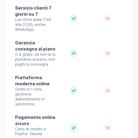
Servizio clienti 7
giorni su 7
✓
✗
Lun-Dom dalle 7:00
alle 22:00, anche
WhatsApp
Garanzia
consegna al piano
✓
✗
O è gratis: se non te la
portiamo al piano, non
paghi la consegna
Piattaforma
moderna online
Ordini in 1 click,
✓
✗
gestione
abbonamento in
autonomia
Pagamento online
sicuro
✓
✗
Carta di credito o
PayPal · Niente