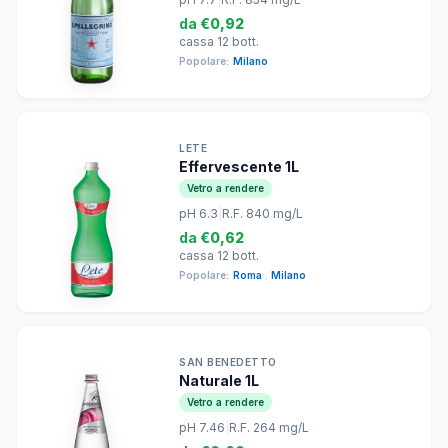
da
€0,92
cassa 12 bott.
Popolare:
Milano
LETE
Effervescente 1L
Vetro a rendere
pH 6.3
|
R.F. 840 mg/L
da
€0,62
cassa 12 bott.
Popolare:
Roma
,
Milano
SAN BENEDETTO
Naturale 1L
Vetro a rendere
pH 7.46
|
R.F. 264 mg/L