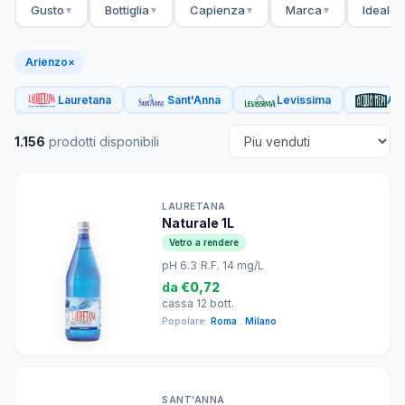
Gusto
Bottiglia
Capienza
Marca
Ideale 
▼
▼
▼
▼
Arienzo
×
Lauretana
Sant'Anna
Levissima
Acq
1.156
prodotti disponibili
LAURETANA
Naturale 1L
Vetro a rendere
pH 6.3
|
R.F. 14 mg/L
da
€0,72
cassa 12 bott.
Popolare:
Roma
,
Milano
SANT'ANNA