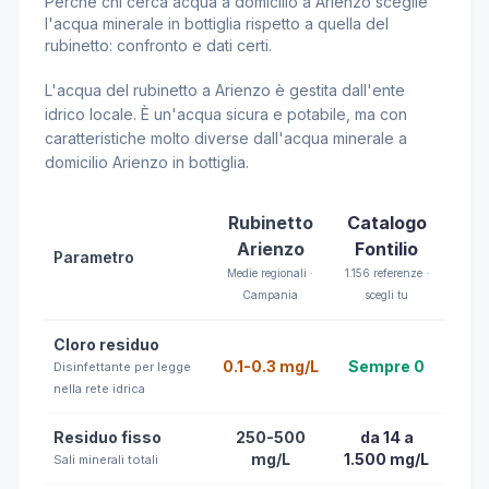
Perché chi cerca acqua a domicilio a Arienzo sceglie
l'acqua minerale in bottiglia rispetto a quella del
rubinetto: confronto e dati certi.
L'acqua del rubinetto a Arienzo è gestita dall'ente
idrico locale. È un'acqua sicura e potabile, ma con
caratteristiche molto diverse dall'acqua minerale a
domicilio Arienzo in bottiglia.
Rubinetto
Catalogo
Arienzo
Fontilio
Parametro
Medie regionali ·
1.156 referenze ·
Campania
scegli tu
Cloro residuo
0.1-0.3 mg/L
Sempre 0
Disinfettante per legge
nella rete idrica
Residuo fisso
250-500
da 14 a
mg/L
1.500 mg/L
Sali minerali totali