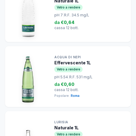
Naturale 1L
Vetro a rendere
pH 7
|
R.F. 34.5 mg/L
da
€0,64
cassa 12 bott.
ACQUA DI NEPI
Effervescente 1L
Vetro a rendere
pH 5.54
|
R.F. 531 mg/L
da
€0,60
cassa 12 bott.
Popolare:
Roma
LURISIA
Naturale 1L
Vetro a rendere