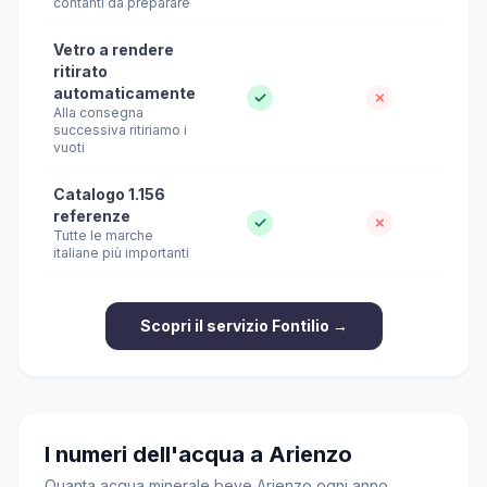
contanti da preparare
Vetro a rendere
ritirato
automaticamente
✓
✗
Alla consegna
successiva ritiriamo i
vuoti
Catalogo 1.156
referenze
✓
✗
Tutte le marche
italiane più importanti
Scopri il servizio Fontilio →
I numeri dell'acqua a Arienzo
Quanta acqua minerale beve Arienzo ogni anno,