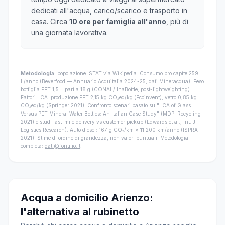
dedicati all'acqua, carico/scarico e trasporto in
casa. Circa
10 ore per famiglia all'anno
, più di
una giornata lavorativa.
Metodologia:
popolazione ISTAT via Wikipedia. Consumo pro capite 259
L/anno (Beverfood — Annuario Acquitalia 2024-25, dati Mineracqua). Peso
bottiglia PET 1,5 L pari a 18 g (CONAI / InaBottle, post-lightweighting).
Fattori LCA: produzione PET 2,15 kg CO₂eq/kg (Ecoinvent), vetro 0,85 kg
CO₂eq/kg (Springer 2021). Confronto scenari basato su "LCA of Glass
Versus PET Mineral Water Bottles: An Italian Case Study" (MDPI Recycling
2021) e studi last-mile delivery vs customer pickup (Edwards et al., Int. J.
Logistics Research). Auto diesel: 167 g CO₂/km × 11.200 km/anno (ISPRA
2021). Stime di ordine di grandezza, non valori puntuali. Metodologia
completa:
dati@fontilio.it
.
Acqua a domicilio Arienzo:
l'alternativa al rubinetto