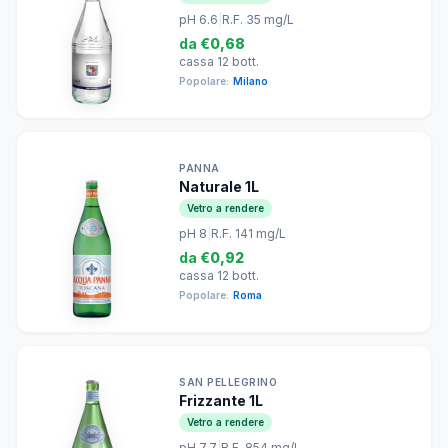
pH 6.6
|
R.F. 35 mg/L
da
€0,68
cassa 12 bott.
Popolare:
Milano
PANNA
Naturale 1L
Vetro a rendere
pH 8
|
R.F. 141 mg/L
da
€0,92
cassa 12 bott.
Popolare:
Roma
SAN PELLEGRINO
Frizzante 1L
Vetro a rendere
pH 7.7
|
R.F. 854 mg/L