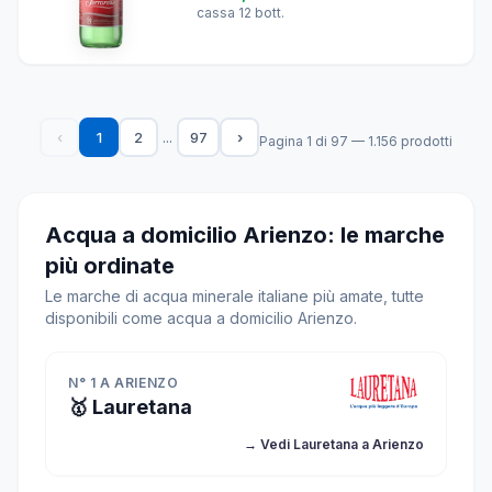
cassa 12 bott.
...
‹
1
2
97
›
Pagina 1 di 97 — 1.156 prodotti
Acqua a domicilio Arienzo: le marche
più ordinate
Le marche di acqua minerale italiane più amate, tutte
disponibili come acqua a domicilio Arienzo.
N° 1 A ARIENZO
🥇 Lauretana
→ Vedi Lauretana a Arienzo