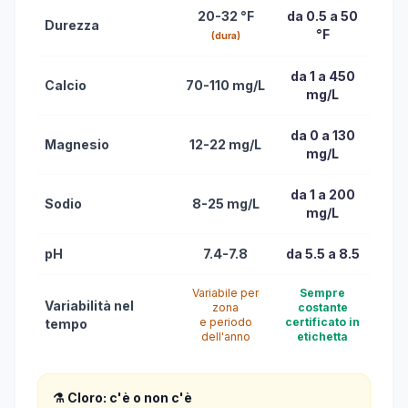
20-32 °F
da 0.5 a 50
Durezza
°F
(dura)
da 1 a 450
Calcio
70-110 mg/L
mg/L
da 0 a 130
Magnesio
12-22 mg/L
mg/L
da 1 a 200
Sodio
8-25 mg/L
mg/L
pH
7.4-7.8
da 5.5 a 8.5
Variabile per
Sempre
Variabilità nel
zona
costante
e periodo
certificato in
tempo
dell'anno
etichetta
⚗️ Cloro: c'è o non c'è