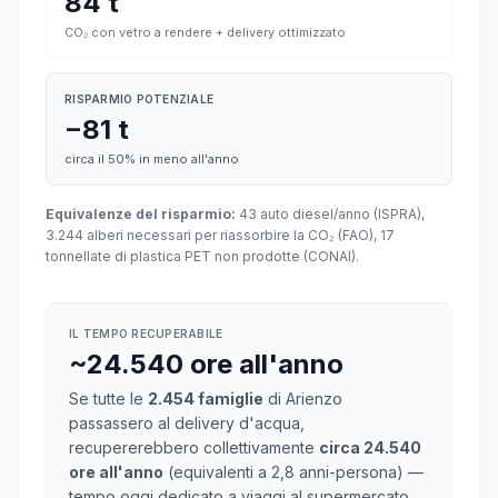
84 t
CO₂ con vetro a rendere + delivery ottimizzato
RISPARMIO POTENZIALE
−81 t
circa il 50% in meno all'anno
Equivalenze del risparmio:
43 auto diesel/anno (ISPRA),
3.244 alberi necessari per riassorbire la CO₂ (FAO), 17
tonnellate di plastica PET non prodotte (CONAI).
IL TEMPO RECUPERABILE
~24.540 ore all'anno
Se tutte le
2.454 famiglie
di Arienzo
passassero al delivery d'acqua,
recupererebbero collettivamente
circa 24.540
ore all'anno
(equivalenti a 2,8 anni-persona) —
tempo oggi dedicato a viaggi al supermercato