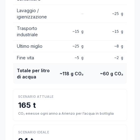
Lavaggio /
—
~25 g
igienizzazione
Trasporto
~15 g
~15 g
industriale
Ultimo miglio
~25 g
~8 g
Fine vita
~5 g
~2 g
Totale per litro
~118 g CO₂
~60 g CO₂
di acqua
SCENARIO ATTUALE
165 t
CO₂ emesse ogni anno a Arienzo per l'acqua in bottiglia
SCENARIO IDEALE