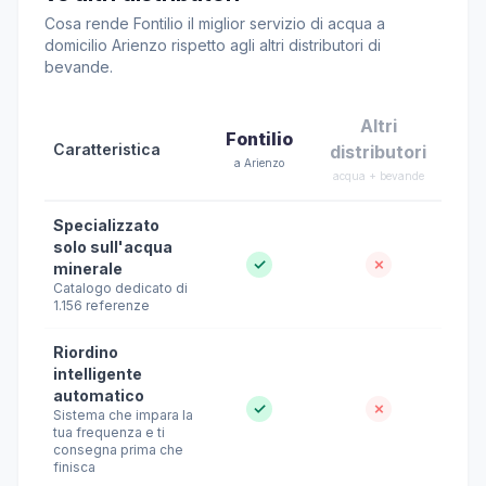
Cosa rende Fontilio il miglior servizio di acqua a
domicilio Arienzo rispetto agli altri distributori di
bevande.
Altri
Fontilio
Caratteristica
distributori
a Arienzo
acqua + bevande
Specializzato
solo sull'acqua
✓
✗
minerale
Catalogo dedicato di
1.156 referenze
Riordino
intelligente
automatico
✓
✗
Sistema che impara la
tua frequenza e ti
consegna prima che
finisca