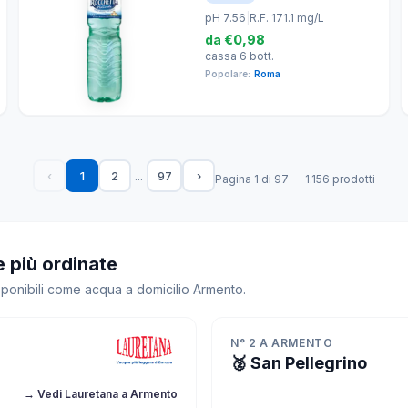
pH 7.56
|
R.F. 171.1 mg/L
da
€0,98
cassa 6 bott.
Popolare:
Roma
...
‹
1
2
97
›
Pagina 1 di 97 — 1.156 prodotti
 più ordinate
isponibili come acqua a domicilio Armento.
N° 2 A ARMENTO
🥈 San Pellegrino
→ Vedi Lauretana a Armento