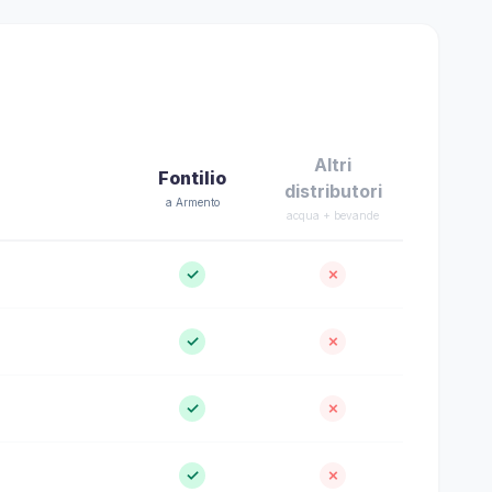
Altri
Fontilio
distributori
a Armento
acqua + bevande
✓
✗
✓
✗
✓
✗
✓
✗