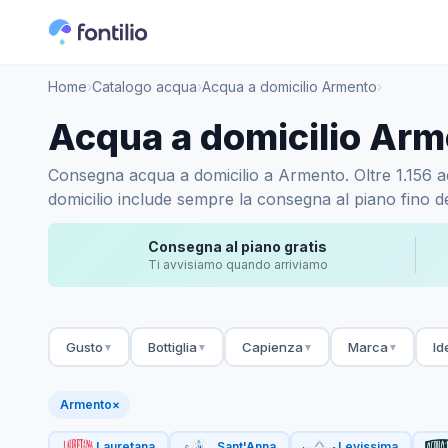
Home
›
Catalogo acqua
›
Acqua a domicilio Armento
›
Acqua a domicilio Ar
Consegna acqua a domicilio a Armento. Oltre 1.156 acq
domicilio include sempre la consegna al piano fino de
Consegna al piano gratis
Ti avvisiamo quando arriviamo
Gusto
Bottiglia
Capienza
Marca
Id
▼
▼
▼
▼
Armento
×
Lauretana
Sant'Anna
Levissima