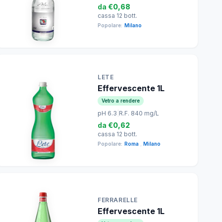
da
€0,68
cassa 12 bott.
Popolare:
Milano
LETE
Effervescente 1L
Vetro a rendere
pH 6.3
|
R.F. 840 mg/L
da
€0,62
cassa 12 bott.
Popolare:
Roma
,
Milano
FERRARELLE
Effervescente 1L