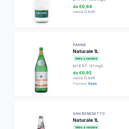
da
€0,64
cassa 12 bott.
PANNA
Naturale 1L
Vetro a rendere
pH 8
|
R.F. 141 mg/L
da
€0,92
cassa 12 bott.
Popolare:
Roma
SAN BENEDETTO
Naturale 1L
Vetro a rendere