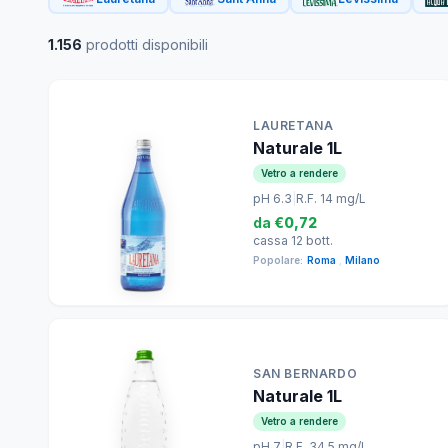
1.156
prodotti disponibili
LAURETANA
Naturale 1L
Vetro a rendere
pH 6.3
|
R.F. 14 mg/L
da
€0,72
cassa 12 bott.
Popolare:
Roma
,
Milano
SAN BERNARDO
Naturale 1L
Vetro a rendere
pH 7
|
R.F. 34.5 mg/L