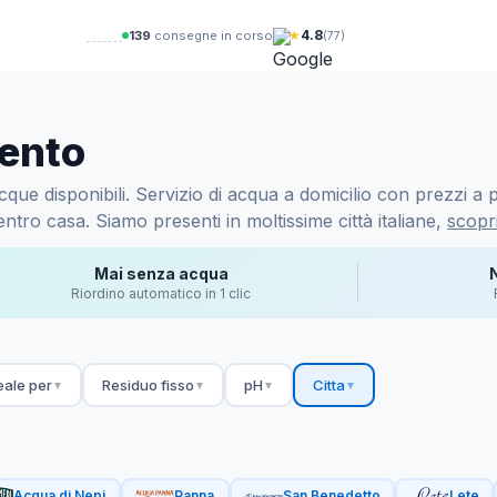
★
4.8
142
consegne in corso
(77)
mento
ue disponibili. Servizio di acqua a domicilio con prezzi a pa
ntro casa. Siamo presenti in moltissime città italiane,
scopri
Mai senza acqua
Riordino automatico in 1 clic
eale per
Residuo fisso
pH
Citta
▼
▼
▼
▼
Acqua di Nepi
Panna
San Benedetto
Lete