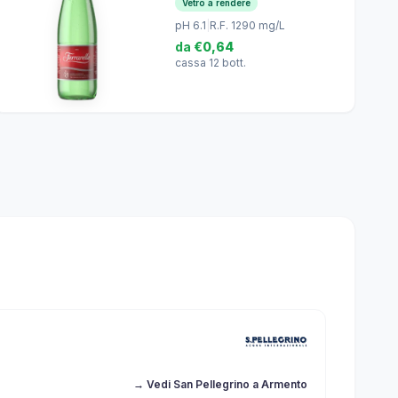
Vetro a rendere
pH 6.1
|
R.F. 1290 mg/L
da
€0,64
cassa 12 bott.
→ Vedi San Pellegrino a Armento