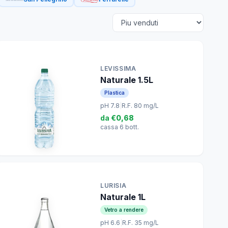
LEVISSIMA
Naturale 1.5L
Plastica
pH 7.8
|
R.F. 80 mg/L
da
€0,68
cassa 6 bott.
LURISIA
Naturale 1L
Vetro a rendere
pH 6.6
|
R.F. 35 mg/L