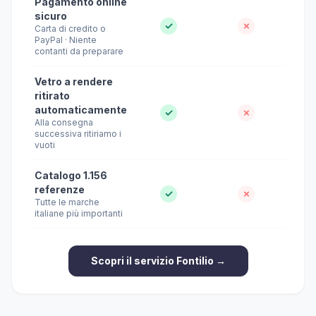
Pagamento online
sicuro
✓
✗
Carta di credito o
PayPal · Niente
contanti da preparare
Vetro a rendere
ritirato
automaticamente
✓
✗
Alla consegna
successiva ritiriamo i
vuoti
Catalogo 1.156
referenze
✓
✗
Tutte le marche
italiane più importanti
Scopri il servizio Fontilio →