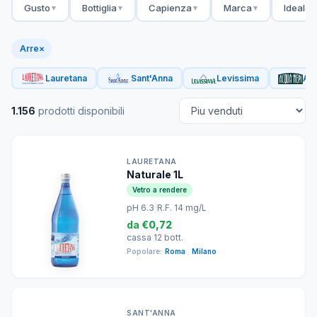
Gusto
Bottiglia
Capienza
Marca
Ideale 
▼
▼
▼
▼
Arre
×
Lauretana
Sant'Anna
Levissima
Acq
1.156
prodotti disponibili
LAURETANA
Naturale 1L
Vetro a rendere
pH 6.3
|
R.F. 14 mg/L
da
€0,72
cassa 12 bott.
Popolare:
Roma
,
Milano
SANT'ANNA