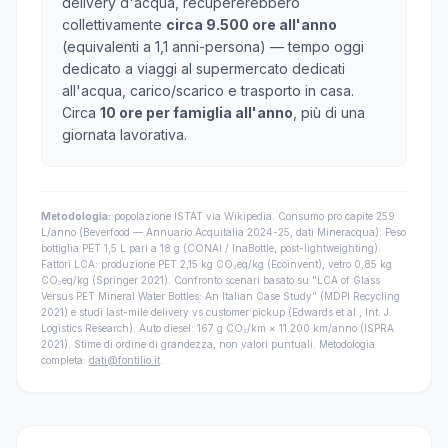
delivery d'acqua, recupererebbero
collettivamente
circa 9.500 ore all'anno
(equivalenti a 1,1 anni-persona) — tempo oggi
dedicato a viaggi al supermercato dedicati
all'acqua, carico/scarico e trasporto in casa.
Circa
10 ore per famiglia all'anno
, più di una
giornata lavorativa.
Metodologia:
popolazione ISTAT via Wikipedia. Consumo pro capite 259
L/anno (Beverfood — Annuario Acquitalia 2024-25, dati Mineracqua). Peso
bottiglia PET 1,5 L pari a 18 g (CONAI / InaBottle, post-lightweighting).
Fattori LCA: produzione PET 2,15 kg CO₂eq/kg (Ecoinvent), vetro 0,85 kg
CO₂eq/kg (Springer 2021). Confronto scenari basato su "LCA of Glass
Versus PET Mineral Water Bottles: An Italian Case Study" (MDPI Recycling
2021) e studi last-mile delivery vs customer pickup (Edwards et al., Int. J.
Logistics Research). Auto diesel: 167 g CO₂/km × 11.200 km/anno (ISPRA
2021). Stime di ordine di grandezza, non valori puntuali. Metodologia
completa:
dati@fontilio.it
.