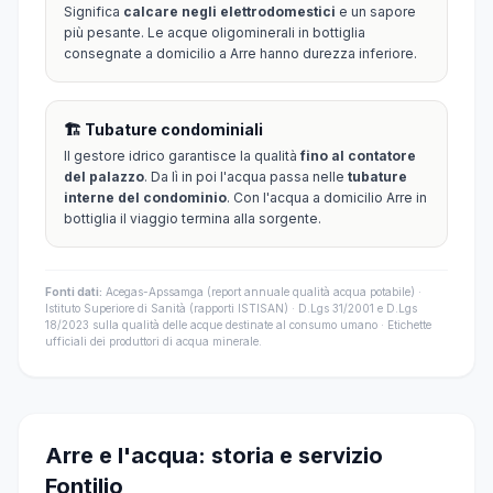
Significa
calcare negli elettrodomestici
e un sapore
più pesante. Le acque oligominerali in bottiglia
consegnate a domicilio a Arre hanno durezza inferiore.
🏗️ Tubature condominiali
Il gestore idrico garantisce la qualità
fino al contatore
del palazzo
. Da lì in poi l'acqua passa nelle
tubature
interne del condominio
. Con l'acqua a domicilio Arre in
bottiglia il viaggio termina alla sorgente.
Fonti dati:
Acegas-Apssamga (report annuale qualità acqua potabile) ·
Istituto Superiore di Sanità (rapporti ISTISAN) · D.Lgs 31/2001 e D.Lgs
18/2023 sulla qualità delle acque destinate al consumo umano · Etichette
ufficiali dei produttori di acqua minerale.
Arre e l'acqua: storia e servizio
Fontilio