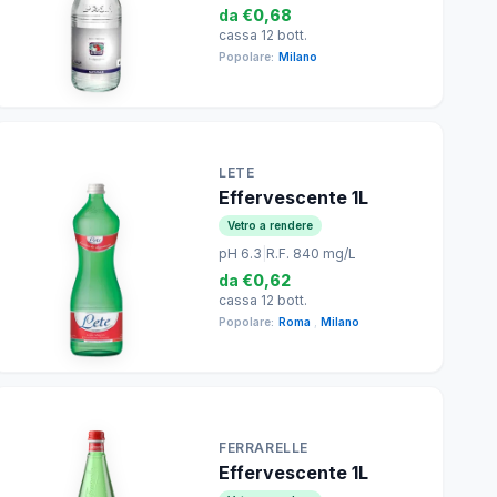
da
€0,68
cassa 12 bott.
Popolare:
Milano
LETE
Effervescente 1L
Vetro a rendere
pH 6.3
|
R.F. 840 mg/L
da
€0,62
cassa 12 bott.
Popolare:
Roma
,
Milano
FERRARELLE
Effervescente 1L