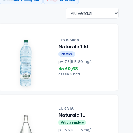
LEVISSIMA
Naturale 1.5L
Plastica
pH 7.8
|
R.F. 80 mg/L
da
€0,68
cassa 6 bott.
LURISIA
Naturale 1L
Vetro a rendere
pH 6.6
|
R.F. 35 mg/L