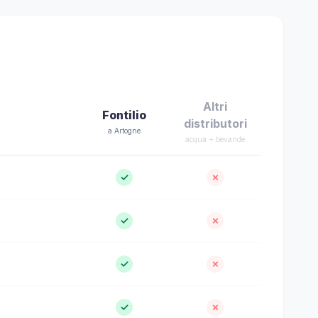
Altri
Fontilio
distributori
a Artogne
acqua + bevande
✓
✗
✓
✗
✓
✗
✓
✗