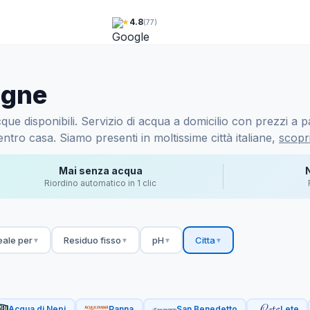
★
4.8
(77)
ogne
e disponibili. Servizio di acqua a domicilio con prezzi a pa
ntro casa. Siamo presenti in moltissime città italiane,
scopri
Mai senza acqua
Riordino automatico in 1 clic
eale per
Residuo fisso
pH
Citta
▼
▼
▼
▼
Acqua di Nepi
Panna
San Benedetto
Lete