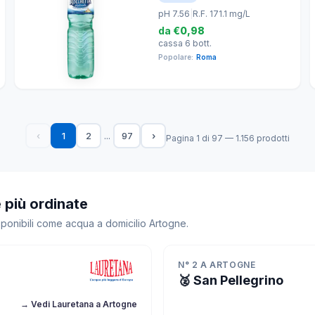
pH 7.56
|
R.F. 171.1 mg/L
da
€0,98
cassa 6 bott.
Popolare:
Roma
...
‹
1
2
97
›
Pagina 1 di 97 — 1.156 prodotti
 più ordinate
sponibili come acqua a domicilio Artogne.
N° 2 A ARTOGNE
🥈 San Pellegrino
→ Vedi Lauretana a Artogne