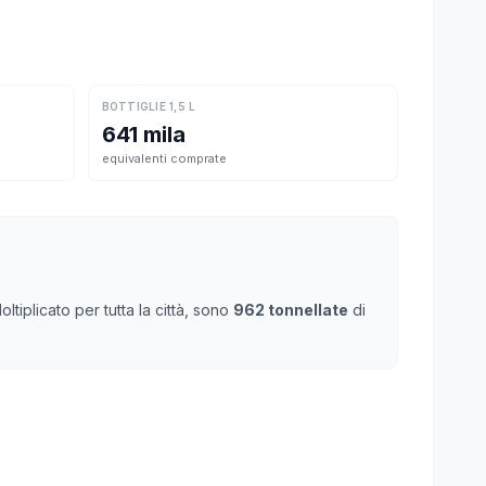
BOTTIGLIE 1,5 L
641 mila
equivalenti comprate
tiplicato per tutta la città, sono
962 tonnellate
di