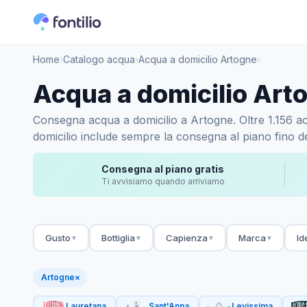
Home
›
Catalogo acqua
›
Acqua a domicilio Artogne
›
Acqua a domicilio Art
Consegna acqua a domicilio a Artogne. Oltre 1.156 acqu
domicilio include sempre la consegna al piano fino de
Consegna al piano gratis
Ti avvisiamo quando arriviamo
Gusto
Bottiglia
Capienza
Marca
Id
▼
▼
▼
▼
Artogne
×
Lauretana
Sant'Anna
Levissima