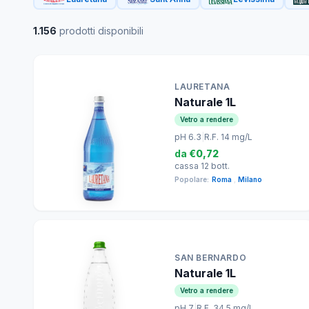
1.156
prodotti disponibili
LAURETANA
Naturale 1L
Vetro a rendere
pH 6.3
|
R.F. 14 mg/L
da
€0,72
cassa 12 bott.
Popolare:
Roma
,
Milano
SAN BERNARDO
Naturale 1L
Vetro a rendere
pH 7
|
R.F. 34.5 mg/L