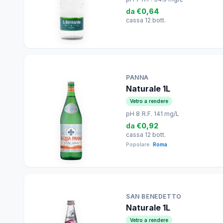
da
€0,64
cassa 12 bott.
PANNA
Naturale 1L
Vetro a rendere
pH 8
|
R.F. 141 mg/L
da
€0,92
cassa 12 bott.
Popolare:
Roma
SAN BENEDETTO
Naturale 1L
Vetro a rendere