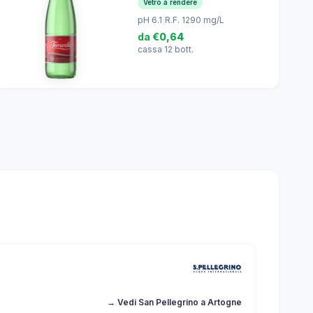
Vetro a rendere
pH 6.1
|
R.F. 1290 mg/L
da
€0,64
cassa 12 bott.
→ Vedi San Pellegrino a Artogne