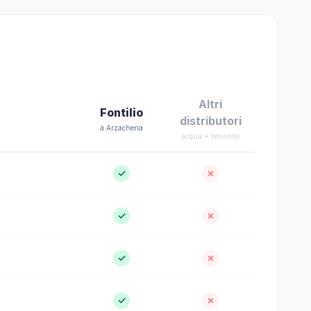
Altri
Fontilio
distributori
a Arzachena
acqua + bevande
✓
✗
✓
✗
✓
✗
✓
✗