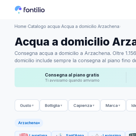
Home
›
Catalogo acqua
›
Acqua a domicilio Arzachena
›
Acqua a domicilio Ar
Consegna acqua a domicilio a Arzachena. Oltre 1.156 a
domicilio include sempre la consegna al piano fino de
Consegna al piano gratis
Ti avvisiamo quando arriviamo
Gusto
Bottiglia
Capienza
Marca
Id
▼
▼
▼
▼
Arzachena
×
Lauretana
Sant'Anna
Levissima