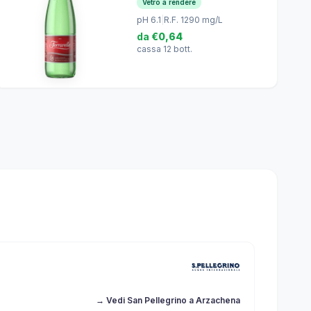
Vetro a rendere
pH 6.1
|
R.F. 1290 mg/L
da
€0,64
cassa 12 bott.
→ Vedi San Pellegrino a Arzachena