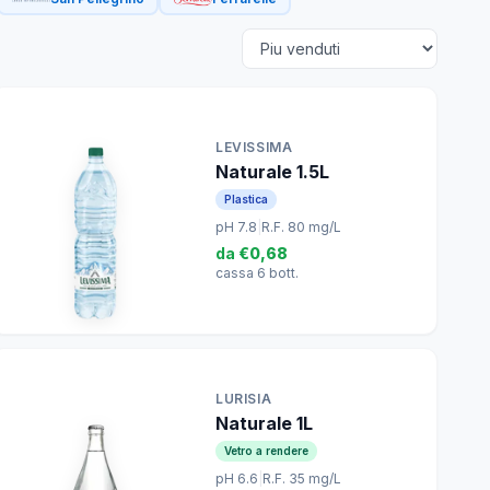
LEVISSIMA
Naturale 1.5L
Plastica
pH 7.8
|
R.F. 80 mg/L
da
€0,68
cassa 6 bott.
LURISIA
Naturale 1L
Vetro a rendere
pH 6.6
|
R.F. 35 mg/L