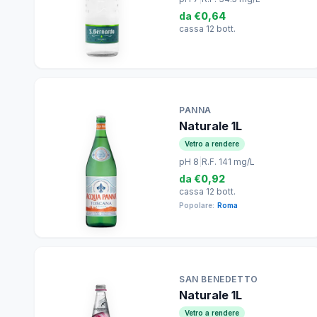
da
€0,64
cassa 12 bott.
PANNA
Naturale 1L
Vetro a rendere
pH 8
|
R.F. 141 mg/L
da
€0,92
cassa 12 bott.
Popolare:
Roma
SAN BENEDETTO
Naturale 1L
Vetro a rendere