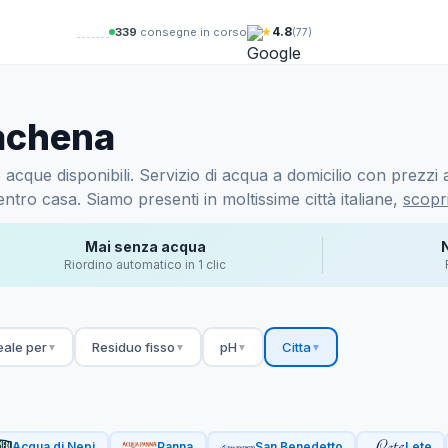
★
4.8
340
consegne in corso
(77)
zachena
cque disponibili. Servizio di acqua a domicilio con prezzi a 
ntro casa. Siamo presenti in moltissime città italiane,
scopri
Mai senza acqua
Riordino automatico in 1 clic
eale per
Residuo fisso
pH
Citta
▼
▼
▼
▼
Acqua di Nepi
Panna
San Benedetto
Lete