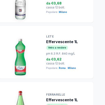
da
€0,68
cassa 12 bott.
Popolare:
Milano
LETE
Effervescente 1L
Vetro a rendere
pH 6.3
|
R.F. 840 mg/L
da
€0,62
cassa 12 bott.
Popolare:
Roma
,
Milano
FERRARELLE
Effervescente 1L