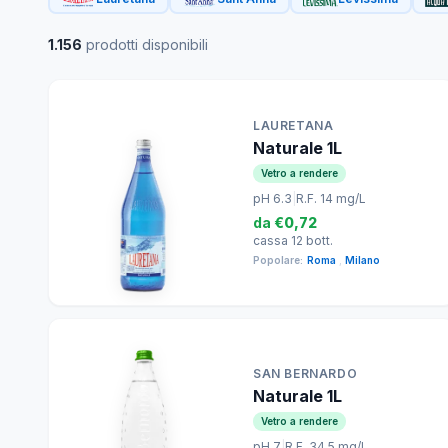
1.156
prodotti disponibili
LAURETANA
Naturale 1L
Vetro a rendere
pH 6.3
|
R.F. 14 mg/L
da
€0,72
cassa 12 bott.
Popolare:
Roma
,
Milano
SAN BERNARDO
Naturale 1L
Vetro a rendere
pH 7
|
R.F. 34.5 mg/L