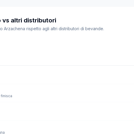
s altri distributori
o Arzachena rispetto agli altri distributori di bevande.
finisca
gna