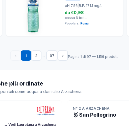
pH 7.56
|
R.F. 171.1 mg/L
da
€0,98
cassa 6 bott.
Popolare:
Roma
...
‹
1
2
97
›
Pagina 1 di 97 — 1.156 prodotti
he più ordinate
isponibili come acqua a domicilio Arzachena.
N° 2 A ARZACHENA
🥈 San Pellegrino
→ Vedi Lauretana a Arzachena