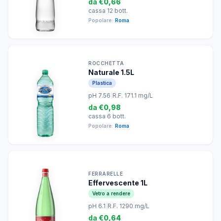
da
€0,66
cassa 12 bott.
Popolare:
Roma
ROCCHETTA
Naturale 1.5L
Plastica
pH 7.56
|
R.F. 171.1 mg/L
da
€0,98
cassa 6 bott.
Popolare:
Roma
FERRARELLE
Effervescente 1L
Vetro a rendere
pH 6.1
|
R.F. 1290 mg/L
da
€0,64