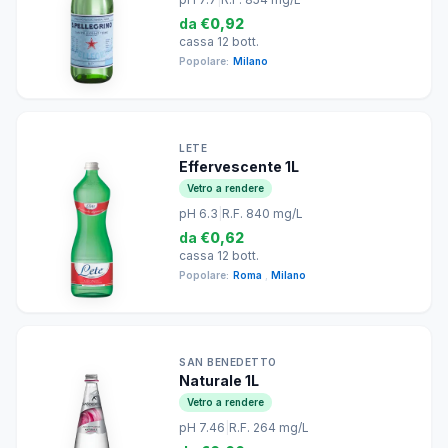
da
€0,92
cassa 12 bott.
Popolare:
Milano
LETE
Effervescente 1L
Vetro a rendere
pH 6.3
|
R.F. 840 mg/L
da
€0,62
cassa 12 bott.
Popolare:
Roma
,
Milano
SAN BENEDETTO
Naturale 1L
Vetro a rendere
pH 7.46
|
R.F. 264 mg/L