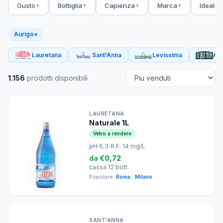
Gusto
Bottiglia
Capienza
Marca
Ideale 
▼
▼
▼
▼
Aurigo
×
Lauretana
Sant'Anna
Levissima
Acq
1.156
prodotti disponibili
LAURETANA
Naturale 1L
Vetro a rendere
pH 6.3
|
R.F. 14 mg/L
da
€0,72
cassa 12 bott.
Popolare:
Roma
,
Milano
SANT'ANNA