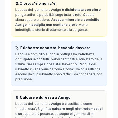
⚗️ Cloro: c'è o non c'è
L'acqua del rubinetto a Aurigo
è disinfettata con cloro
per garantire la potabilità lungo tutta la rete. Questo
altera sapore e odore.
L'acqua minerale a domicilio
Aurigo in bottiglia non contiene cloro
: viene
imbottigliata sterile direttamente alla sorgente.
🏷️ Etichetta: cosa stai bevendo davvero
L'acqua a domicilio Aurigo in bottiglia ha
l'etichetta
obbligatoria
con tutti i valori certificati al Ministero della
Salute.
Sai sempre cosa stai bevendo.
L'acqua del
rubinetto invece varia da zona a zona: i valori esatti che
escono dal tuo rubinetto sono difficili da conoscere con
precisione.
🚿 Calcare e durezza a Aurigo
L'acqua del rubinetto a Aurigo è classificata come
"medio-dura". Significa
calcare negli elettrodomestici
e un sapore più pesante. Le acque oligominerali in