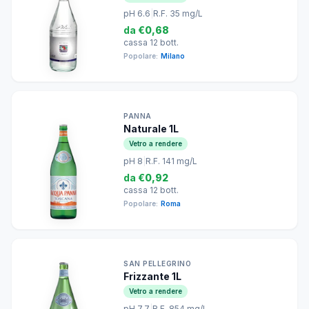
pH 6.6
|
R.F. 35 mg/L
da
€0,68
cassa 12 bott.
Popolare:
Milano
PANNA
Naturale 1L
Vetro a rendere
pH 8
|
R.F. 141 mg/L
da
€0,92
cassa 12 bott.
Popolare:
Roma
SAN PELLEGRINO
Frizzante 1L
Vetro a rendere
pH 7.7
|
R.F. 854 mg/L