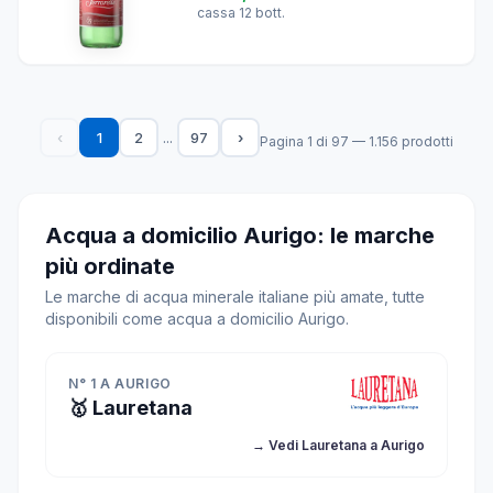
cassa 12 bott.
...
‹
1
2
97
›
Pagina 1 di 97 — 1.156 prodotti
Acqua a domicilio Aurigo: le marche
più ordinate
Le marche di acqua minerale italiane più amate, tutte
disponibili come acqua a domicilio Aurigo.
N° 1 A AURIGO
🥇 Lauretana
→ Vedi Lauretana a Aurigo