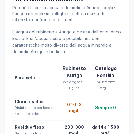
Perché chi cerca acqua a domicilio a Aurigo sceglie
l'acqua minerale in bottiglia rispetto a quella del
rubinetto: confronto e dati certi.
L'acqua del rubinetto a Aurigo è gestita dall'ente idrico
locale. È un'acqua sicura e potabile, ma con
caratteristiche molto diverse dall'acqua minerale a
domicilio Aurigo in bottiglia.
Rubinetto
Catalogo
Aurigo
Fontilio
Parametro
Medie regionali ·
1.156 referenze ·
Liguria
scegli tu
Cloro residuo
0.1-0.3
Sempre 0
Disinfettante per legge
mg/L
nella rete idrica
Residuo fisso
200-380
da 14 a 1.500
mg/L
mg/L
Sali minerali totali