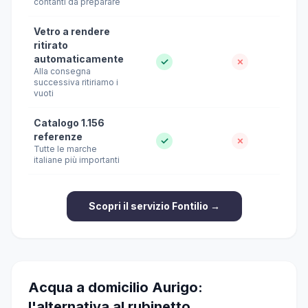
contanti da preparare
Vetro a rendere
ritirato
automaticamente
✓
✗
Alla consegna
successiva ritiriamo i
vuoti
Catalogo 1.156
referenze
✓
✗
Tutte le marche
italiane più importanti
Scopri il servizio Fontilio →
Acqua a domicilio Aurigo:
l'alternativa al rubinetto