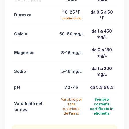
16-25 °F
da 0.5 a 50
Durezza
°F
(medio-dura)
da 1 a 450
Calcio
50-80 mg/L
mg/L
da 0 a 130
Magnesio
8-16 mg/L
mg/L
da 1 a 200
Sodio
5-18 mg/L
mg/L
pH
7.2-7.6
da 5.5 a 8.5
Variabile per
Sempre
Variabilità nel
zona
costante
e periodo
certificato in
tempo
dell'anno
etichetta