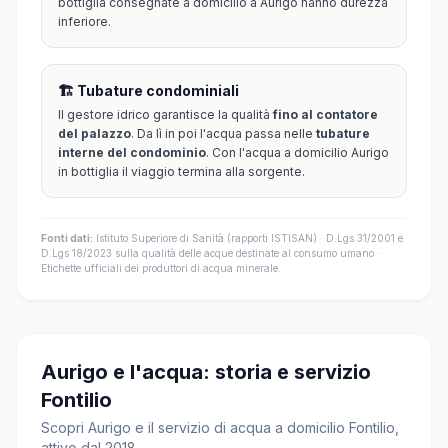
bottiglia consegnate a domicilio a Aurigo hanno durezza
inferiore.
🏗️ Tubature condominiali
Il gestore idrico garantisce la qualità
fino al contatore
del palazzo
. Da lì in poi l'acqua passa nelle
tubature
interne del condominio
. Con l'acqua a domicilio Aurigo
in bottiglia il viaggio termina alla sorgente.
Fonti dati:
Istituto Superiore di Sanità (rapporti ISTISAN) · D.Lgs 31/2001 e
D.Lgs 18/2023 sulla qualità delle acque destinate al consumo umano ·
Etichette ufficiali dei produttori di acqua minerale.
Aurigo e l'acqua: storia e servizio
Fontilio
Scopri Aurigo e il servizio di acqua a domicilio Fontilio,
attivo dal 2018.