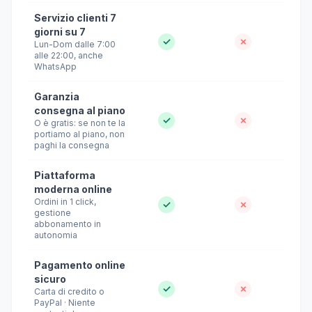
Servizio clienti 7
giorni su 7
✓
✗
Lun-Dom dalle 7:00
alle 22:00, anche
WhatsApp
Garanzia
consegna al piano
✓
✗
O è gratis: se non te la
portiamo al piano, non
paghi la consegna
Piattaforma
moderna online
Ordini in 1 click,
✓
✗
gestione
abbonamento in
autonomia
Pagamento online
sicuro
✓
✗
Carta di credito o
PayPal · Niente