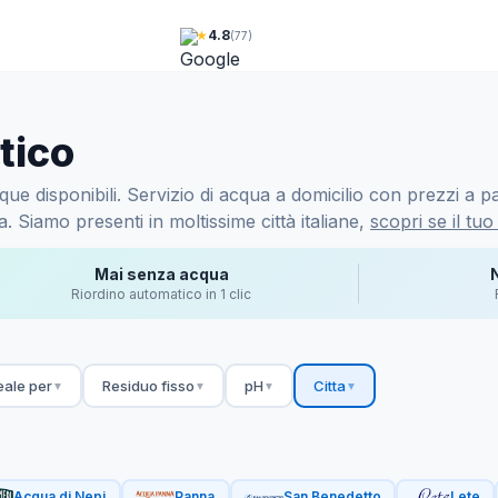
★
4.8
(77)
tico
ue disponibili. Servizio di acqua a domicilio con prezzi a par
 Siamo presenti in moltissime città italiane,
scopri se il tuo
Mai senza acqua
Riordino automatico in 1 clic
eale per
Residuo fisso
pH
Citta
▼
▼
▼
▼
Acqua di Nepi
Panna
San Benedetto
Lete