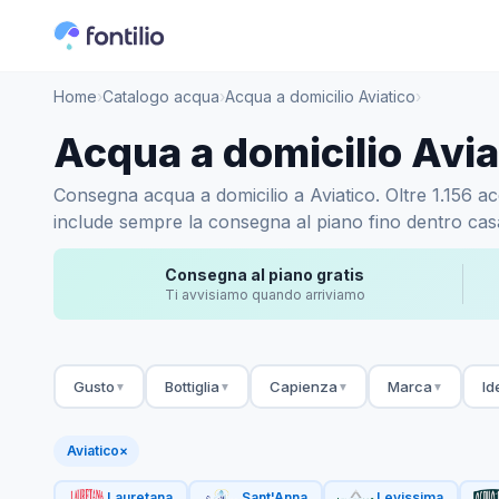
Home
›
Catalogo acqua
›
Acqua a domicilio Aviatico
›
Acqua a domicilio Avia
Consegna acqua a domicilio a Aviatico. Oltre 1.156 acq
include sempre la consegna al piano fino dentro casa.
Consegna al piano gratis
Ti avvisiamo quando arriviamo
Gusto
Bottiglia
Capienza
Marca
Id
▼
▼
▼
▼
Aviatico
×
Lauretana
Sant'Anna
Levissima