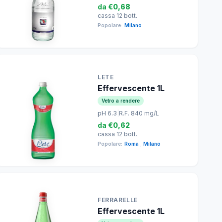
da
€0,68
cassa 12 bott.
Popolare:
Milano
LETE
Effervescente 1L
Vetro a rendere
pH 6.3
|
R.F. 840 mg/L
da
€0,62
cassa 12 bott.
Popolare:
Roma
,
Milano
FERRARELLE
Effervescente 1L