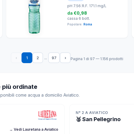
pH 7.56
|
R.F. 171.1 mg/L
da
€0,98
cassa 6 bott.
Popolare:
Roma
...
‹
1
2
97
›
Pagina 1 di 97 — 1.156 prodotti
 più ordinate
sponibili come acqua a domicilio Aviatico.
N° 2 A AVIATICO
🥈 San Pellegrino
→ Vedi Lauretana a Aviatico