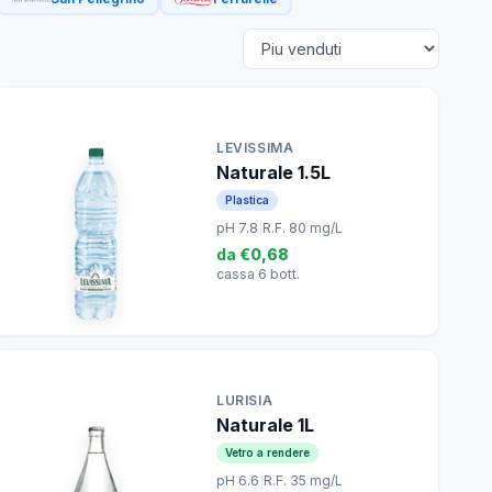
LEVISSIMA
Naturale 1.5L
Plastica
pH 7.8
|
R.F. 80 mg/L
da
€0,68
cassa 6 bott.
LURISIA
Naturale 1L
Vetro a rendere
pH 6.6
|
R.F. 35 mg/L