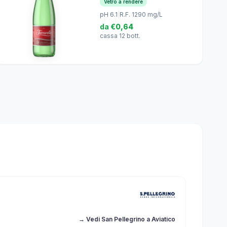
Vetro a rendere
pH 6.1
|
R.F. 1290 mg/L
da
€0,64
cassa 12 bott.
→ Vedi San Pellegrino a Aviatico