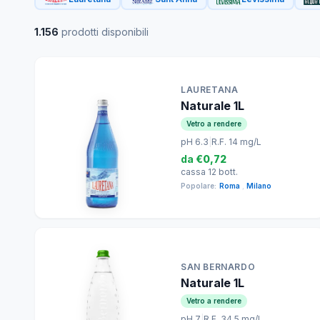
1.156
prodotti disponibili
LAURETANA
Naturale 1L
Vetro a rendere
pH 6.3
|
R.F. 14 mg/L
da
€0,72
cassa 12 bott.
Popolare:
Roma
,
Milano
SAN BERNARDO
Naturale 1L
Vetro a rendere
pH 7
|
R.F. 34.5 mg/L