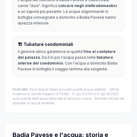
come "dura". Significa
calcare negli elettrodomestici
e un sapore più pesante. Le acque oligominerali in
bottiglia consegnate a domicilio a Badia Pavese hanno
durezza inferiore.
🏗️ Tubature condominiali
Il gestore idrico garantisce la qualità
fino al contatore
del palazzo
. Da lì in poi l'acqua passa nelle
tubature
interne del condominio
. Con l'acqua a domicilio Badia
Pavese in bottiglia il viaggio termina alla sorgente.
Fonti dati:
Pavia Acque (report annuale qualità acqua potabile) · Istituto
Superiore di Sanità (rapporti ISTISAN) · D.Lgs 31/2001 e D.Lgs 18/2023
sulla qualità delle acque destinate al consumo umano · Etichette ufficiali dei
produttori di acqua minerale.
Badia Pavese e l'acqua: storia e