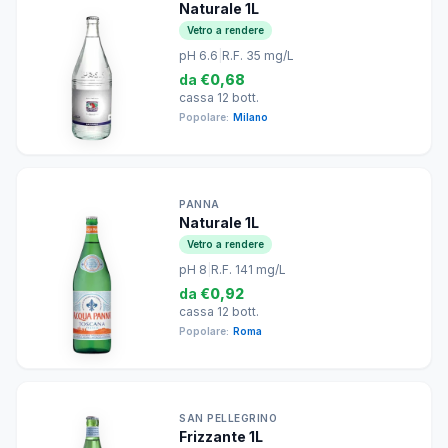
Naturale 1L
Vetro a rendere
pH 6.6
|
R.F. 35 mg/L
da
€0,68
cassa 12 bott.
Popolare:
Milano
PANNA
Naturale 1L
Vetro a rendere
pH 8
|
R.F. 141 mg/L
da
€0,92
cassa 12 bott.
Popolare:
Roma
SAN PELLEGRINO
Frizzante 1L