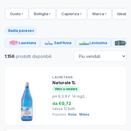
Gusto
Bottiglia
Capienza
Marca
Ideale 
▼
▼
▼
▼
Badia pavese
×
Lauretana
Sant'Anna
Levissima
Acq
1.156
prodotti disponibili
LAURETANA
Naturale 1L
Vetro a rendere
pH 6.3
|
R.F. 14 mg/L
da
€0,72
cassa 12 bott.
Popolare:
Roma
,
Milano