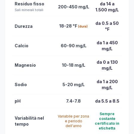
Residuo fisso
da 14 a
200-450 mg/L
1.500 mg/L
Sali minerali totali
da 0.5 a 50
18-28 °F
Durezza
(dura)
°F
da 1 a 450
Calcio
60-90 mg/L
mg/L
da 0 a 130
Magnesio
10-18 mg/L
mg/L
da 1 a 200
Sodio
5-20 mg/L
mg/L
pH
7.4-7.8
da 5.5 a 8.5
Sempre
Variabile per zona
Variabilità nel
costante
e periodo
certificato in
tempo
dell'anno
etichetta