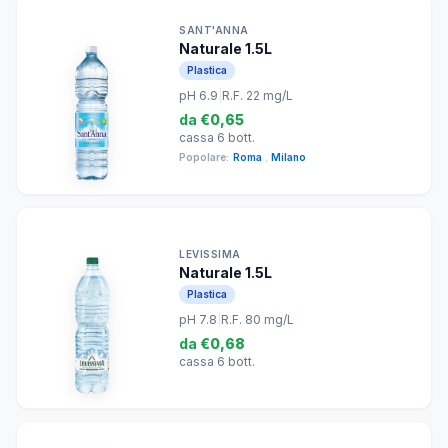
SANT'ANNA
Naturale 1.5L
Plastica
pH 6.9
|
R.F. 22 mg/L
da
€0,65
cassa 6 bott.
Popolare:
Roma
,
Milano
LEVISSIMA
Naturale 1.5L
Plastica
pH 7.8
|
R.F. 80 mg/L
da
€0,68
cassa 6 bott.