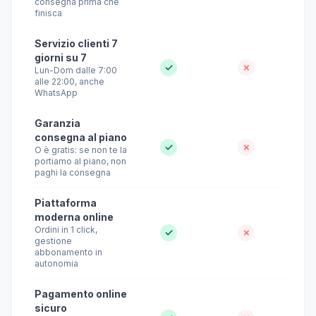
consegna prima che
finisca
Servizio clienti 7
giorni su 7
✓
✗
Lun-Dom dalle 7:00
alle 22:00, anche
WhatsApp
Garanzia
consegna al piano
✓
✗
O è gratis: se non te la
portiamo al piano, non
paghi la consegna
Piattaforma
moderna online
Ordini in 1 click,
✓
✗
gestione
abbonamento in
autonomia
Pagamento online
sicuro