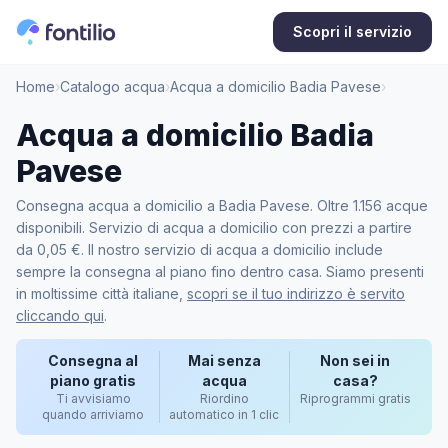
Scopri il servizio
Home
›
Catalogo acqua
›
Acqua a domicilio Badia Pavese
›
Acqua a domicilio Badia
Pavese
Consegna acqua a domicilio a Badia Pavese. Oltre 1.156 acque
disponibili. Servizio di acqua a domicilio con prezzi a partire
da 0,05 €. Il nostro servizio di acqua a domicilio include
sempre la consegna al piano fino dentro casa. Siamo presenti
in moltissime città italiane,
scopri se il tuo indirizzo è servito
cliccando qui
.
Consegna al
Mai senza
Non sei in
piano gratis
acqua
casa?
Ti avvisiamo
Riordino
Riprogrammi gratis
quando arriviamo
automatico in 1 clic