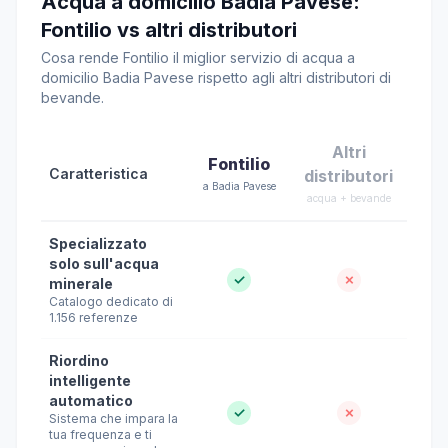
Acqua a domicilio Badia Pavese:
Fontilio vs altri distributori
Cosa rende Fontilio il miglior servizio di acqua a
domicilio Badia Pavese rispetto agli altri distributori di
bevande.
Altri
Fontilio
Caratteristica
distributori
a Badia Pavese
acqua + bevande
Specializzato
solo sull'acqua
✓
✗
minerale
Catalogo dedicato di
1.156 referenze
Riordino
intelligente
automatico
✓
✗
Sistema che impara la
tua frequenza e ti