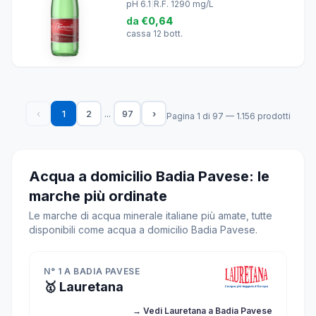
pH 6.1
|
R.F. 1290 mg/L
da
€0,64
cassa 12 bott.
...
‹
1
2
97
›
Pagina 1 di 97 — 1.156 prodotti
Acqua a domicilio Badia Pavese: le
marche più ordinate
Le marche di acqua minerale italiane più amate, tutte
disponibili come acqua a domicilio Badia Pavese.
N° 1 A BADIA PAVESE
🥇 Lauretana
→ Vedi Lauretana a Badia Pavese