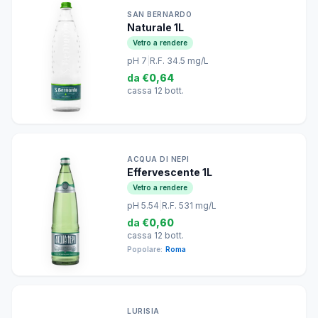
SAN BERNARDO
Naturale 1L
Vetro a rendere
pH 7
|
R.F. 34.5 mg/L
da
€0,64
cassa 12 bott.
ACQUA DI NEPI
Effervescente 1L
Vetro a rendere
pH 5.54
|
R.F. 531 mg/L
da
€0,60
cassa 12 bott.
Popolare:
Roma
LURISIA