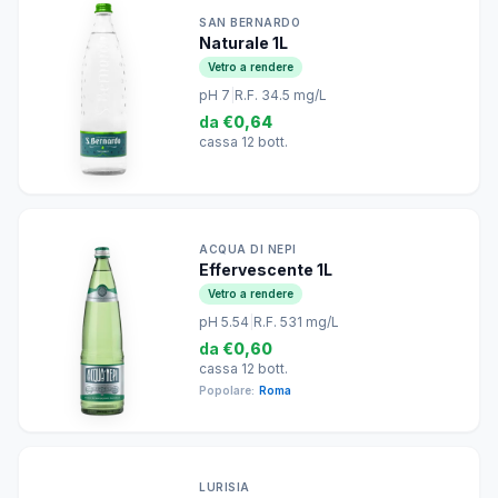
SAN BERNARDO
Naturale 1L
Vetro a rendere
pH 7
|
R.F. 34.5 mg/L
da
€0,64
cassa 12 bott.
ACQUA DI NEPI
Effervescente 1L
Vetro a rendere
pH 5.54
|
R.F. 531 mg/L
da
€0,60
cassa 12 bott.
Popolare:
Roma
LURISIA