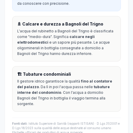
da conoscere con precisione.
🚿 Calcare e durezza a Bagnoli del Trigno
L'acqua del rubinetto a Bagnoli del Trigno è classificata
come "medio-dura". Significa
calcare negli
elettrodomestici
e un sapore più pesante. Le acque
oligominerali in bottiglia consegnate a domicilio a
Bagnoli del Trigno hanno durezza inferiore.
🏗️ Tubature condominiali
Il gestore idrico garantisce la qualità
fino al contatore
del palazzo
. Da lì in poi l'acqua passa nelle
tubature
interne del condominio
. Con l'acqua a domicilio
Bagnoli del Trigno in bottiglia il viaggio termina alla
sorgente.
Fonti dati:
Istituto Superiore di Sanità (rapporti ISTISAN) · D.Lgs 31/2001 e
D.Lgs 18/2023 sulla qualità delle acque destinate al consumo umano ·
Etichette ufficiali dei produttori di acqua minerale.