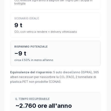
CO₂ emesse ogni anno a Bagnoli del Trigno per l'acqua in
bottiglia
SCENARIO IDEALE
9 t
CO₂ con vetro a rendere + delivery ottimizzato
RISPARMIO POTENZIALE
−9 t
circa il 50% in meno all'anno
Equivalenze del risparmio:
5 auto diesel/anno (ISPRA), 365
alberi necessari per riassorbire la CO₂ (FAO), 2 tonnellate di
plastica PET non prodotte (CONAI).
IL TEMPO RECUPERABILE
~2.760 ore all'anno