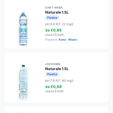
SANT'ANNA
Naturale 1.5L
Plastica
pH 6.9
|
R.F. 22 mg/L
da
€0,65
cassa 6 bott.
Popolare:
Roma
,
Milano
LEVISSIMA
Naturale 1.5L
Plastica
pH 7.8
|
R.F. 80 mg/L
da
€0,68
cassa 6 bott.