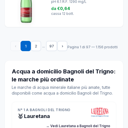
pH 6.1
|
R.F. 1290 mg/L
da
€0,64
cassa 12 bott.
...
‹
1
2
97
›
Pagina 1 di 97 — 1.156 prodotti
Acqua a domicilio Bagnoli del Trigno:
le marche più ordinate
Le marche di acqua minerale italiane più amate, tutte
disponibili come acqua a domicilio Bagnoli del Trigno.
N° 1 A BAGNOLI DEL TRIGNO
🥇 Lauretana
→ Vedi Lauretana a Bagnoli del Trigno