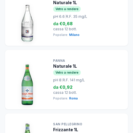
Naturale 1L
Vetro a rendere
pH 6.6
|
R.F. 35 mg/L
da
€0,68
cassa 12 bott.
Popolare:
Milano
PANNA
Naturale 1L
Vetro a rendere
pH 8
|
R.F. 141 mg/L
da
€0,92
cassa 12 bott.
Popolare:
Roma
SAN PELLEGRINO
Frizzante 1L