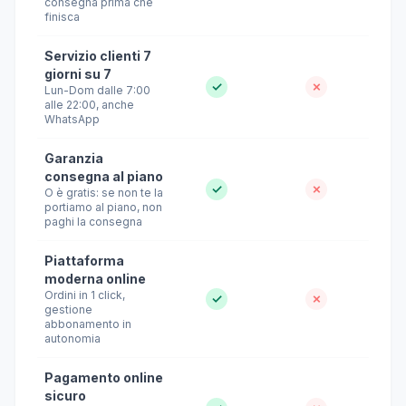
consegna prima che
finisca
Servizio clienti 7
giorni su 7
✓
✗
Lun-Dom dalle 7:00
alle 22:00, anche
WhatsApp
Garanzia
consegna al piano
✓
✗
O è gratis: se non te la
portiamo al piano, non
paghi la consegna
Piattaforma
moderna online
Ordini in 1 click,
✓
✗
gestione
abbonamento in
autonomia
Pagamento online
sicuro