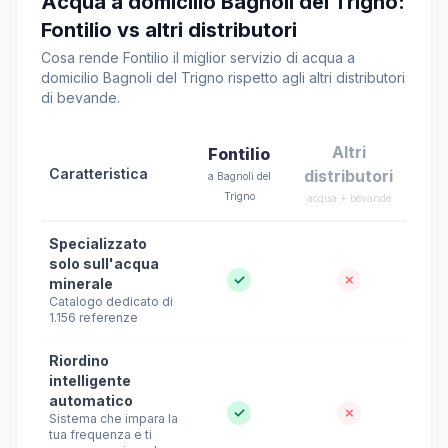
Acqua a domicilio Bagnoli del Trigno:
Fontilio vs altri distributori
Cosa rende Fontilio il miglior servizio di acqua a
domicilio Bagnoli del Trigno rispetto agli altri distributori
di bevande.
Altri
Fontilio
Caratteristica
distributori
a Bagnoli del
Trigno
acqua + bevande
Specializzato
solo sull'acqua
✓
✗
minerale
Catalogo dedicato di
1.156 referenze
Riordino
intelligente
automatico
✓
✗
Sistema che impara la
tua frequenza e ti