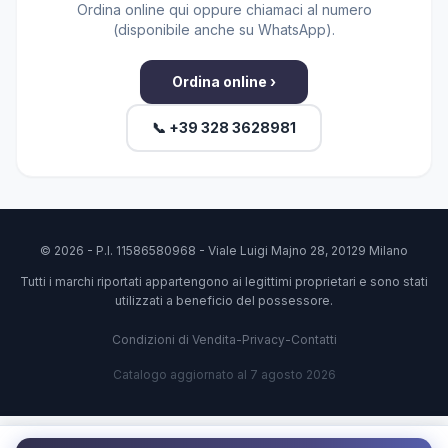
Ordina online qui oppure chiamaci al numero
(disponibile anche su WhatsApp).
Ordina online ›
📞 +39 328 3628981
© 2026 - P.I. 11586580968 - Viale Luigi Majno 28, 20129 Milano
Tutti i marchi riportati appartengono ai legittimi proprietari e sono stati
utilizzati a beneficio del possessore.
Condizioni di Vendita
-
Privacy
-
Contatti
Catalogo aggiornato al 7 agosto 2026