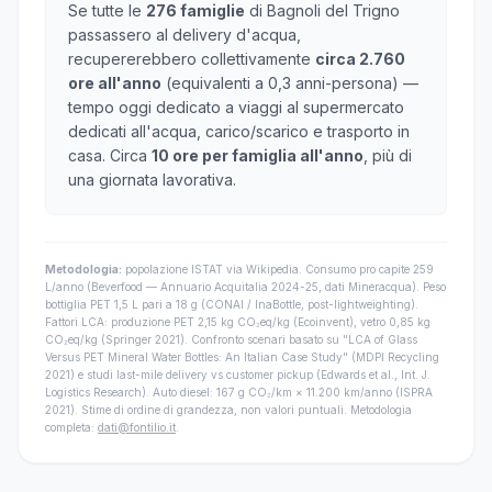
Se tutte le
276 famiglie
di Bagnoli del Trigno
passassero al delivery d'acqua,
recupererebbero collettivamente
circa 2.760
ore all'anno
(equivalenti a 0,3 anni-persona) —
tempo oggi dedicato a viaggi al supermercato
dedicati all'acqua, carico/scarico e trasporto in
casa. Circa
10 ore per famiglia all'anno
, più di
una giornata lavorativa.
Metodologia:
popolazione ISTAT via Wikipedia. Consumo pro capite 259
L/anno (Beverfood — Annuario Acquitalia 2024-25, dati Mineracqua). Peso
bottiglia PET 1,5 L pari a 18 g (CONAI / InaBottle, post-lightweighting).
Fattori LCA: produzione PET 2,15 kg CO₂eq/kg (Ecoinvent), vetro 0,85 kg
CO₂eq/kg (Springer 2021). Confronto scenari basato su "LCA of Glass
Versus PET Mineral Water Bottles: An Italian Case Study" (MDPI Recycling
2021) e studi last-mile delivery vs customer pickup (Edwards et al., Int. J.
Logistics Research). Auto diesel: 167 g CO₂/km × 11.200 km/anno (ISPRA
2021). Stime di ordine di grandezza, non valori puntuali. Metodologia
completa:
dati@fontilio.it
.