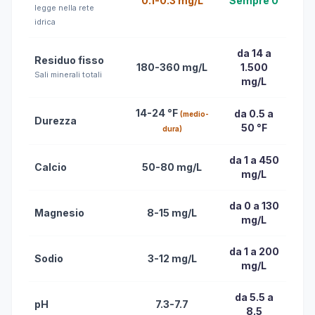
0.1-0.3 mg/L
Sempre 0
legge nella rete
idrica
da 14 a
Residuo fisso
180-360 mg/L
1.500
Sali minerali totali
mg/L
14-24 °F
da 0.5 a
(medio-
Durezza
50 °F
dura)
da 1 a 450
Calcio
50-80 mg/L
mg/L
da 0 a 130
Magnesio
8-15 mg/L
mg/L
da 1 a 200
Sodio
3-12 mg/L
mg/L
da 5.5 a
pH
7.3-7.7
8.5