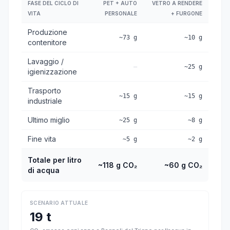
FASE DEL CICLO DI
PET + AUTO
VETRO A RENDERE
VITA
PERSONALE
+ FURGONE
Produzione
~73 g
~10 g
contenitore
Lavaggio /
—
~25 g
igienizzazione
Trasporto
~15 g
~15 g
industriale
Ultimo miglio
~25 g
~8 g
Fine vita
~5 g
~2 g
Totale per litro
~118 g CO₂
~60 g CO₂
di acqua
SCENARIO ATTUALE
19 t