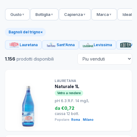
Gusto
Bottiglia
Capienza
Marca
Ideale 
▼
▼
▼
▼
Bagnoli del trigno
×
Lauretana
Sant'Anna
Levissima
Acq
1.156
prodotti disponibili
LAURETANA
Naturale 1L
Vetro a rendere
pH 6.3
|
R.F. 14 mg/L
da
€0,72
cassa 12 bott.
Popolare:
Roma
,
Milano