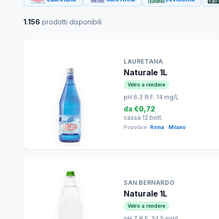
1.156
prodotti disponibili
LAURETANA
Naturale 1L
Vetro a rendere
pH 6.3
|
R.F. 14 mg/L
da
€0,72
cassa 12 bott.
Popolare:
Roma
,
Milano
SAN BERNARDO
Naturale 1L
Vetro a rendere
pH 7
|
R.F. 34.5 mg/L