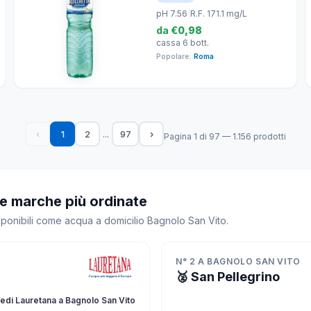
pH 7.56
|
R.F. 171.1 mg/L
da
€0,98
cassa 6 bott.
Popolare:
Roma
...
‹
1
2
97
›
Pagina 1 di 97 — 1.156 prodotti
le marche più ordinate
isponibili come acqua a domicilio Bagnolo San Vito.
N° 2 A BAGNOLO SAN VITO
🥈 San Pellegrino
edi Lauretana a Bagnolo San Vito