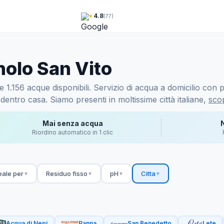
★
4.8
(77)
nolo San Vito
.156 acque disponibili. Servizio di acqua a domicilio con pr
dentro casa. Siamo presenti in moltissime città italiane,
scop
Mai senza acqua
Riordino automatico in 1 clic
eale per
Residuo fisso
pH
Citta
▼
▼
▼
▼
Acqua di Nepi
Panna
San Benedetto
Lete