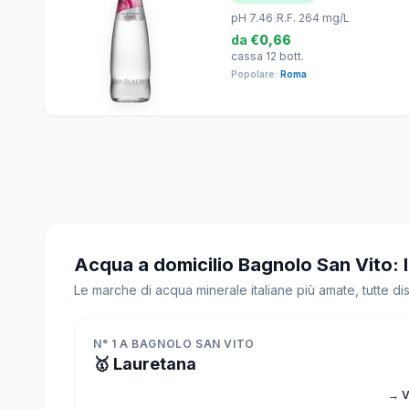
pH 7.46
|
R.F. 264 mg/L
da
€0,66
cassa 12 bott.
Popolare:
Roma
Acqua a domicilio Bagnolo San Vito: 
Le marche di acqua minerale italiane più amate, tutte d
N° 1 A BAGNOLO SAN VITO
🥇 Lauretana
→ V