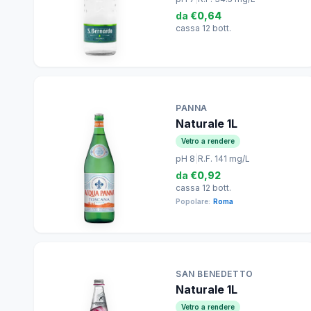
da
€0,64
cassa 12 bott.
PANNA
Naturale 1L
Vetro a rendere
pH 8
|
R.F. 141 mg/L
da
€0,92
cassa 12 bott.
Popolare:
Roma
SAN BENEDETTO
Naturale 1L
Vetro a rendere