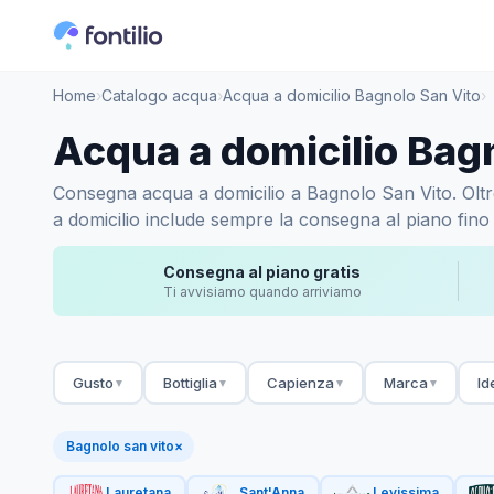
Home
›
Catalogo acqua
›
Acqua a domicilio Bagnolo San Vito
›
Acqua a domicilio Bag
Consegna acqua a domicilio a Bagnolo San Vito. Oltre 1
a domicilio include sempre la consegna al piano fino 
Consegna al piano gratis
Ti avvisiamo quando arriviamo
Gusto
Bottiglia
Capienza
Marca
Id
▼
▼
▼
▼
Bagnolo san vito
×
Lauretana
Sant'Anna
Levissima