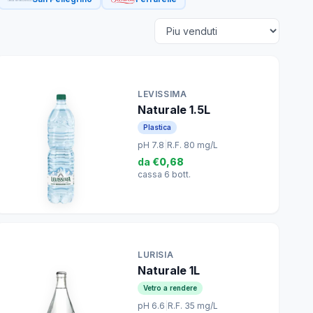
LEVISSIMA
Naturale 1.5L
Plastica
pH 7.8
|
R.F. 80 mg/L
da
€0,68
cassa 6 bott.
LURISIA
Naturale 1L
Vetro a rendere
pH 6.6
|
R.F. 35 mg/L