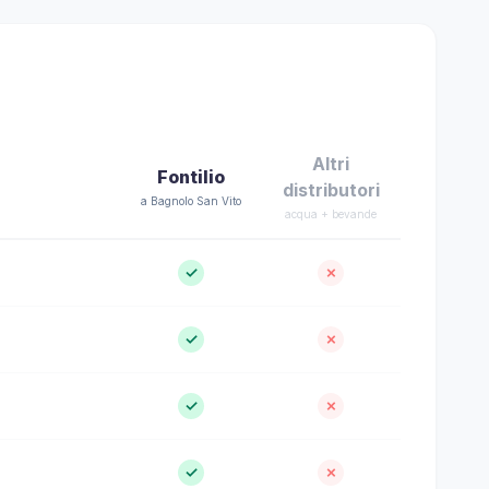
Altri
Fontilio
distributori
a Bagnolo San Vito
acqua + bevande
✓
✗
✓
✗
✓
✗
✓
✗