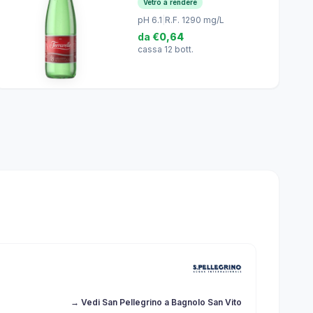
Vetro a rendere
pH 6.1
|
R.F. 1290 mg/L
da
€0,64
cassa 12 bott.
→ Vedi San Pellegrino a Bagnolo San Vito