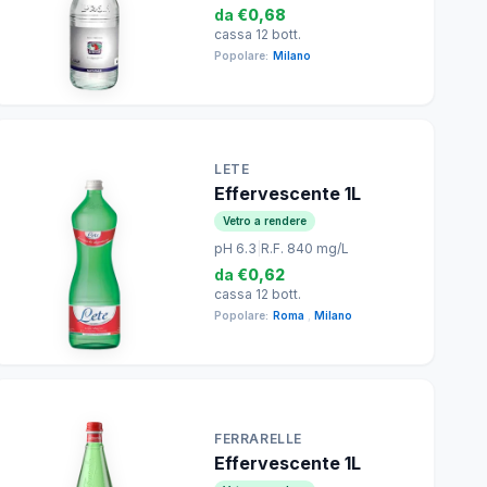
da
€0,68
cassa 12 bott.
Popolare:
Milano
LETE
Effervescente 1L
Vetro a rendere
pH 6.3
|
R.F. 840 mg/L
da
€0,62
cassa 12 bott.
Popolare:
Roma
,
Milano
FERRARELLE
Effervescente 1L