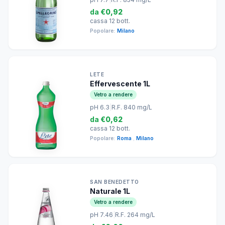
da
€0,92
cassa 12 bott.
Popolare:
Milano
LETE
Effervescente 1L
Vetro a rendere
pH 6.3
|
R.F. 840 mg/L
da
€0,62
cassa 12 bott.
Popolare:
Roma
,
Milano
SAN BENEDETTO
Naturale 1L
Vetro a rendere
pH 7.46
|
R.F. 264 mg/L