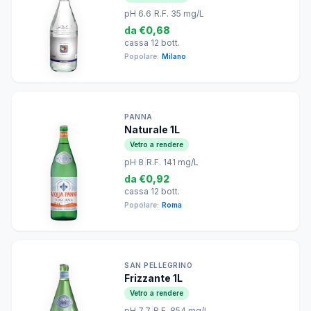
pH 6.6
|
R.F. 35 mg/L
da
€0,68
cassa 12 bott.
Popolare:
Milano
PANNA
Naturale 1L
Vetro a rendere
pH 8
|
R.F. 141 mg/L
da
€0,92
cassa 12 bott.
Popolare:
Roma
SAN PELLEGRINO
Frizzante 1L
Vetro a rendere
pH 7.7
|
R.F. 854 mg/L