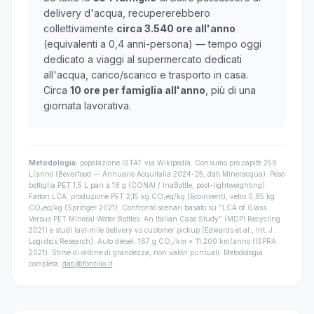
delivery d'acqua, recupererebbero
collettivamente
circa 3.540 ore all'anno
(equivalenti a 0,4 anni-persona) — tempo oggi
dedicato a viaggi al supermercato dedicati
all'acqua, carico/scarico e trasporto in casa.
Circa
10 ore per famiglia all'anno
, più di una
giornata lavorativa.
Metodologia:
popolazione ISTAT via Wikipedia. Consumo pro capite 259
L/anno (Beverfood — Annuario Acquitalia 2024-25, dati Mineracqua). Peso
bottiglia PET 1,5 L pari a 18 g (CONAI / InaBottle, post-lightweighting).
Fattori LCA: produzione PET 2,15 kg CO₂eq/kg (Ecoinvent), vetro 0,85 kg
CO₂eq/kg (Springer 2021). Confronto scenari basato su "LCA of Glass
Versus PET Mineral Water Bottles: An Italian Case Study" (MDPI Recycling
2021) e studi last-mile delivery vs customer pickup (Edwards et al., Int. J.
Logistics Research). Auto diesel: 167 g CO₂/km × 11.200 km/anno (ISPRA
2021). Stime di ordine di grandezza, non valori puntuali. Metodologia
completa:
dati@fontilio.it
.