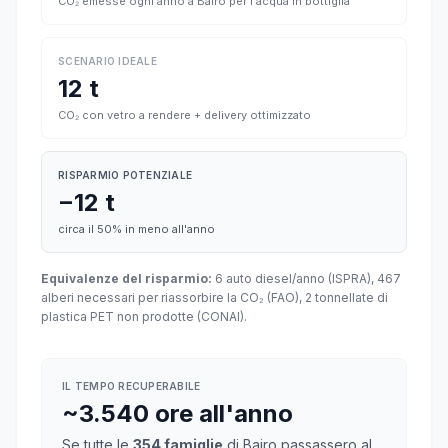
CO₂ emesse ogni anno a Bairo per l'acqua in bottiglia
SCENARIO IDEALE
12 t
CO₂ con vetro a rendere + delivery ottimizzato
RISPARMIO POTENZIALE
−12 t
circa il 50% in meno all'anno
Equivalenze del risparmio:
6 auto diesel/anno (ISPRA), 467
alberi necessari per riassorbire la CO₂ (FAO), 2 tonnellate di
plastica PET non prodotte (CONAI).
IL TEMPO RECUPERABILE
~3.540 ore all'anno
Se tutte le
354 famiglie
di Bairo passassero al