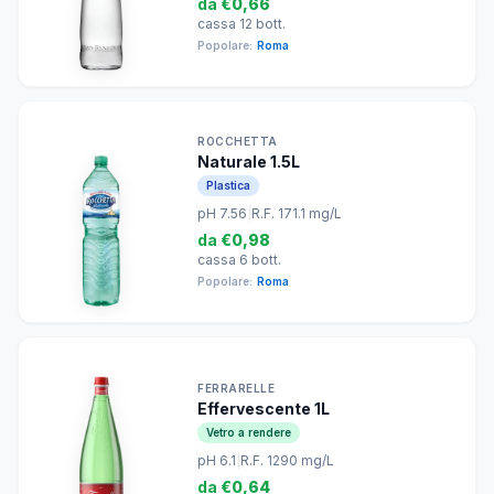
da
€0,66
cassa 12 bott.
Popolare:
Roma
ROCCHETTA
Naturale 1.5L
Plastica
pH 7.56
|
R.F. 171.1 mg/L
da
€0,98
cassa 6 bott.
Popolare:
Roma
FERRARELLE
Effervescente 1L
Vetro a rendere
pH 6.1
|
R.F. 1290 mg/L
da
€0,64