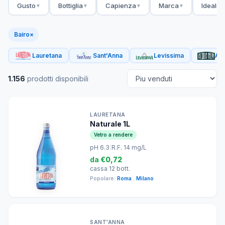
Gusto
Bottiglia
Capienza
Marca
Ideale 
▼
▼
▼
▼
Bairo
×
Lauretana
Sant'Anna
Levissima
Acq
1.156
prodotti disponibili
LAURETANA
Naturale 1L
Vetro a rendere
pH 6.3
|
R.F. 14 mg/L
da
€0,72
cassa 12 bott.
Popolare:
Roma
,
Milano
SANT'ANNA