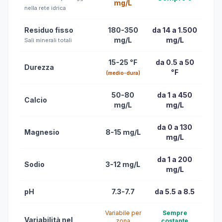
mg/L
nella rete idrica
Residuo fisso
180-350
da 14 a 1.500
mg/L
mg/L
Sali minerali totali
15-25 °F
da 0.5 a 50
Durezza
°F
(medio-dura)
50-80
da 1 a 450
Calcio
mg/L
mg/L
da 0 a 130
Magnesio
8-15 mg/L
mg/L
da 1 a 200
Sodio
3-12 mg/L
mg/L
pH
7.3-7.7
da 5.5 a 8.5
Variabile per
Sempre
Variabilità nel
zona
costante