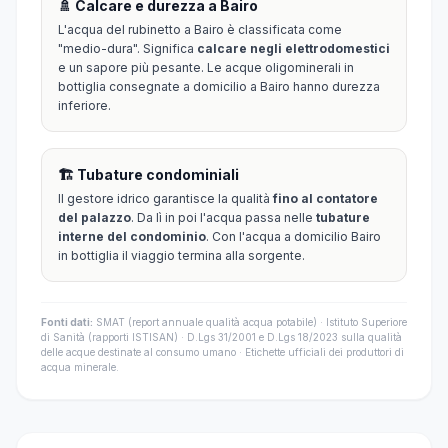
🚿 Calcare e durezza a Bairo
L'acqua del rubinetto a Bairo è classificata come
"medio-dura". Significa
calcare negli elettrodomestici
e un sapore più pesante. Le acque oligominerali in
bottiglia consegnate a domicilio a Bairo hanno durezza
inferiore.
🏗️ Tubature condominiali
Il gestore idrico garantisce la qualità
fino al contatore
del palazzo
. Da lì in poi l'acqua passa nelle
tubature
interne del condominio
. Con l'acqua a domicilio Bairo
in bottiglia il viaggio termina alla sorgente.
Fonti dati:
SMAT (report annuale qualità acqua potabile) · Istituto Superiore
di Sanità (rapporti ISTISAN) · D.Lgs 31/2001 e D.Lgs 18/2023 sulla qualità
delle acque destinate al consumo umano · Etichette ufficiali dei produttori di
acqua minerale.