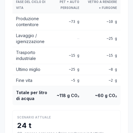
FASE DEL CICLO DI
PET + AUTO
VETRO A RENDERE
VITA
PERSONALE
+ FURGONE
Produzione
~73 g
~10 g
contenitore
Lavaggio /
—
~25 g
igienizzazione
Trasporto
~15 g
~15 g
industriale
Ultimo miglio
~25 g
~8 g
Fine vita
~5 g
~2 g
Totale per litro
~118 g CO₂
~60 g CO₂
di acqua
SCENARIO ATTUALE
24 t