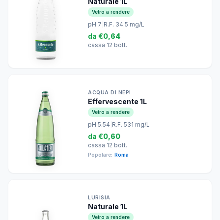
Naturale 1L
Vetro a rendere
pH 7
|
R.F. 34.5 mg/L
da
€0,64
cassa 12 bott.
ACQUA DI NEPI
Effervescente 1L
Vetro a rendere
pH 5.54
|
R.F. 531 mg/L
da
€0,60
cassa 12 bott.
Popolare:
Roma
LURISIA
Naturale 1L
Vetro a rendere