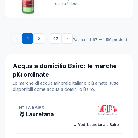
cassa 12 bott.
...
‹
1
2
97
›
Pagina 1 di 97 — 1.156 prodotti
Acqua a domicilio Bairo: le marche
più ordinate
Le marche di acqua minerale italiane più amate, tutte
disponibili come acqua a domicilio Bairo.
N° 1 A BAIRO
🥇 Lauretana
→ Vedi Lauretana a Bairo