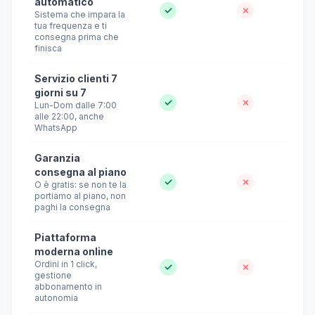
automatico
✓
✗
Sistema che impara la
tua frequenza e ti
consegna prima che
finisca
Servizio clienti 7
giorni su 7
✓
✗
Lun-Dom dalle 7:00
alle 22:00, anche
WhatsApp
Garanzia
consegna al piano
✓
✗
O è gratis: se non te la
portiamo al piano, non
paghi la consegna
Piattaforma
moderna online
Ordini in 1 click,
✓
✗
gestione
abbonamento in
autonomia