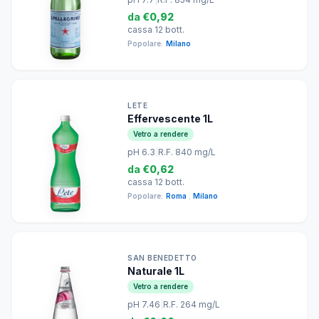
da
€0,92
cassa 12 bott.
Popolare:
Milano
LETE
Effervescente 1L
Vetro a rendere
pH 6.3
|
R.F. 840 mg/L
da
€0,62
cassa 12 bott.
Popolare:
Roma
,
Milano
SAN BENEDETTO
Naturale 1L
Vetro a rendere
pH 7.46
|
R.F. 264 mg/L