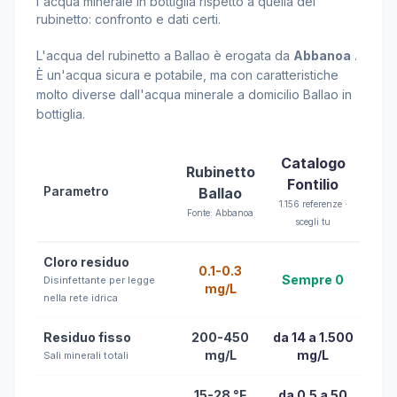
l'acqua minerale in bottiglia rispetto a quella del
rubinetto: confronto e dati certi.
L'acqua del rubinetto a Ballao è erogata da
Abbanoa
.
È un'acqua sicura e potabile, ma con caratteristiche
molto diverse dall'acqua minerale a domicilio Ballao in
bottiglia.
Catalogo
Rubinetto
Fontilio
Parametro
Ballao
1.156 referenze ·
Fonte: Abbanoa
scegli tu
Cloro residuo
0.1-0.3
Sempre 0
Disinfettante per legge
mg/L
nella rete idrica
Residuo fisso
200-450
da 14 a 1.500
mg/L
mg/L
Sali minerali totali
15-28 °F
da 0.5 a 50