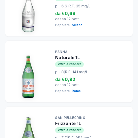
pH 6.6
|
R.F. 35 mg/L
da
€0,68
cassa 12 bott.
Popolare:
Milano
PANNA
Naturale 1L
Vetro a rendere
pH 8
|
R.F. 141 mg/L
da
€0,92
cassa 12 bott.
Popolare:
Roma
SAN PELLEGRINO
Frizzante 1L
Vetro a rendere
pH 7.7
|
R.F. 854 mg/L