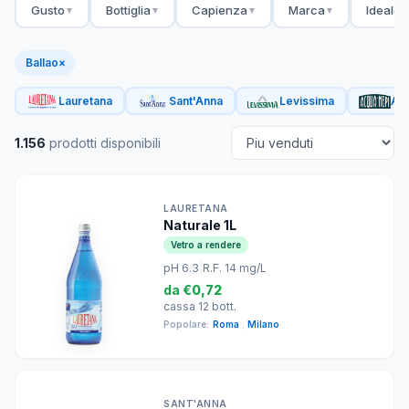
Gusto
Bottiglia
Capienza
Marca
Ideale 
▼
▼
▼
▼
Ballao
×
Lauretana
Sant'Anna
Levissima
Acq
1.156
prodotti disponibili
LAURETANA
Naturale 1L
Vetro a rendere
pH 6.3
|
R.F. 14 mg/L
da
€0,72
cassa 12 bott.
Popolare:
Roma
,
Milano
SANT'ANNA