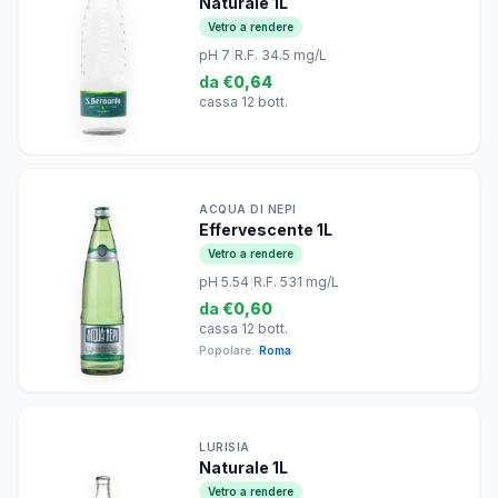
Naturale 1L
Vetro a rendere
pH 7
|
R.F. 34.5 mg/L
da
€0,64
cassa 12 bott.
ACQUA DI NEPI
Effervescente 1L
Vetro a rendere
pH 5.54
|
R.F. 531 mg/L
da
€0,60
cassa 12 bott.
Popolare:
Roma
LURISIA
Naturale 1L
Vetro a rendere