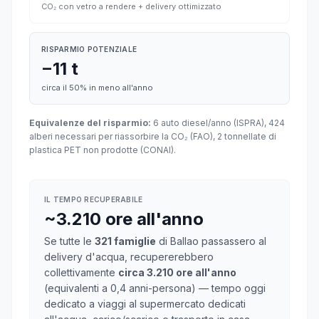
CO₂ con vetro a rendere + delivery ottimizzato
RISPARMIO POTENZIALE
−11 t
circa il 50% in meno all'anno
Equivalenze del risparmio:
6 auto diesel/anno (ISPRA), 424
alberi necessari per riassorbire la CO₂ (FAO), 2 tonnellate di
plastica PET non prodotte (CONAI).
IL TEMPO RECUPERABILE
~3.210 ore all'anno
Se tutte le
321 famiglie
di Ballao passassero al
delivery d'acqua, recupererebbero
collettivamente
circa 3.210 ore all'anno
(equivalenti a 0,4 anni-persona) — tempo oggi
dedicato a viaggi al supermercato dedicati