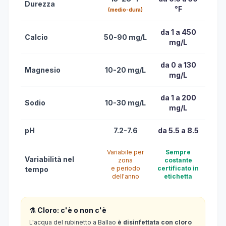
Durezza
°F
(medio-dura)
da 1 a 450
Calcio
50-90 mg/L
mg/L
da 0 a 130
Magnesio
10-20 mg/L
mg/L
da 1 a 200
Sodio
10-30 mg/L
mg/L
pH
7.2-7.6
da 5.5 a 8.5
Variabile per
Sempre
Variabilità nel
zona
costante
e periodo
certificato in
tempo
dell'anno
etichetta
⚗️ Cloro: c'è o non c'è
L'acqua del rubinetto a Ballao
è disinfettata con cloro