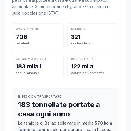
pesa da trasportare a casa e qual è il suo impatto
ambientale. Stime di ordine di grandezza calcolate
sulla popolazione ISTAT.
POPOLAZIONE
FAMIGLIE
706
321
residenti
nuclei stimati
CONSUMO ANNUO
BOTTIGLIE 1,5 L
183 mila L
122 mila
acqua minerale
equivalenti comprate
IL PESO DA TRASPORTARE
183 tonnellate portate a
casa ogni anno
Le famiglie di Ballao sollevano in media
570 kg a
famiglia l'anno
solo per portare a casa l'acqua