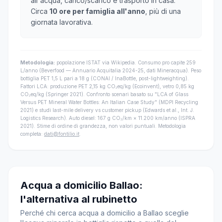
all'acqua, carico/scarico e trasporto in casa.
Circa
10 ore per famiglia all'anno
, più di una
giornata lavorativa.
Metodologia:
popolazione ISTAT via Wikipedia. Consumo pro capite 259
L/anno (Beverfood — Annuario Acquitalia 2024-25, dati Mineracqua). Peso
bottiglia PET 1,5 L pari a 18 g (CONAI / InaBottle, post-lightweighting).
Fattori LCA: produzione PET 2,15 kg CO₂eq/kg (Ecoinvent), vetro 0,85 kg
CO₂eq/kg (Springer 2021). Confronto scenari basato su "LCA of Glass
Versus PET Mineral Water Bottles: An Italian Case Study" (MDPI Recycling
2021) e studi last-mile delivery vs customer pickup (Edwards et al., Int. J.
Logistics Research). Auto diesel: 167 g CO₂/km × 11.200 km/anno (ISPRA
2021). Stime di ordine di grandezza, non valori puntuali. Metodologia
completa:
dati@fontilio.it
.
Acqua a domicilio Ballao:
l'alternativa al rubinetto
Perché chi cerca acqua a domicilio a Ballao sceglie