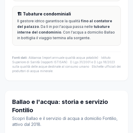
🏗️ Tubature condominiali
Il gestore idrico garantisce la qualità
fino al contatore
del palazzo
. Da lì in poi l'acqua passa nelle
tubature
interne del condominio
. Con l'acqua a domicilio Ballao
in bottiglia il viaggio termina alla sorgente.
Fonti dati:
Abbanoa (report annuale qualità acqua potabile) · Istituto
Superiore di Sanità (rapporti ISTISAN) · D.Lgs 31/2001 e D.Lgs 18/2023
sulla qualità delle acque destinate al consumo umano · Etichette ufficiali dei
produttori di acqua minerale.
Ballao e l'acqua: storia e servizio
Fontilio
Scopri Ballao e il servizio di acqua a domicilio Fontilio,
attivo dal 2018.