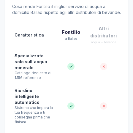
Cosa rende Fontilio il miglior servizio di acqua a
domicilio Ballao rispetto agli altri distributori di bevande.
Altri
Fontilio
Caratteristica
distributori
a Ballao
acqua + bevande
Specializzato
solo sull'acqua
✓
✗
minerale
Catalogo dedicato di
1.156 referenze
Riordino
intelligente
automatico
✓
✗
Sistema che impara la
tua frequenza e ti
consegna prima che
finisca