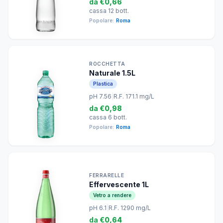
da
€0,66
cassa 12 bott.
Popolare:
Roma
ROCCHETTA
Naturale 1.5L
Plastica
pH 7.56
|
R.F. 171.1 mg/L
da
€0,98
cassa 6 bott.
Popolare:
Roma
FERRARELLE
Effervescente 1L
Vetro a rendere
pH 6.1
|
R.F. 1290 mg/L
da
€0,64