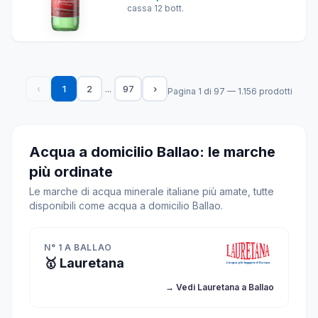
cassa 12 bott.
...
‹
1
2
97
›
Pagina 1 di 97 — 1.156 prodotti
Acqua a domicilio Ballao: le marche
più ordinate
Le marche di acqua minerale italiane più amate, tutte
disponibili come acqua a domicilio Ballao.
N° 1 A BALLAO
🥇 Lauretana
→ Vedi Lauretana a Ballao