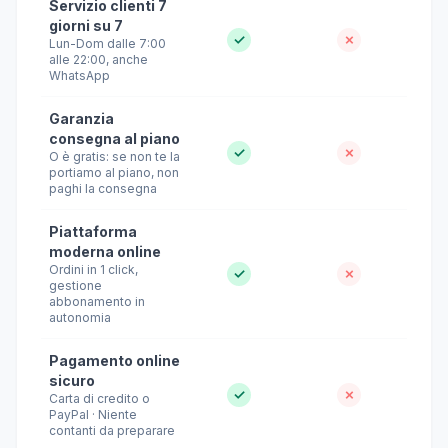
Servizio clienti 7
giorni su 7
✓
✗
Lun-Dom dalle 7:00
alle 22:00, anche
WhatsApp
Garanzia
consegna al piano
✓
✗
O è gratis: se non te la
portiamo al piano, non
paghi la consegna
Piattaforma
moderna online
Ordini in 1 click,
✓
✗
gestione
abbonamento in
autonomia
Pagamento online
sicuro
✓
✗
Carta di credito o
PayPal · Niente
contanti da preparare