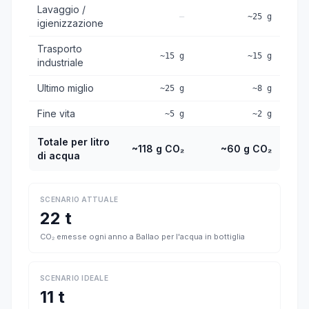
Lavaggio /
—
~25 g
igienizzazione
Trasporto
~15 g
~15 g
industriale
Ultimo miglio
~25 g
~8 g
Fine vita
~5 g
~2 g
Totale per litro
~118 g CO₂
~60 g CO₂
di acqua
SCENARIO ATTUALE
22 t
CO₂ emesse ogni anno a Ballao per l'acqua in bottiglia
SCENARIO IDEALE
11 t