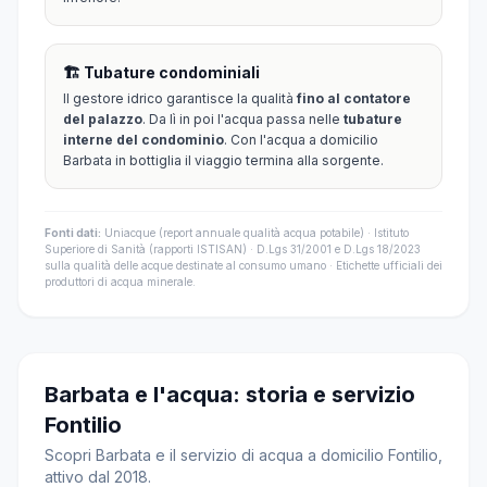
🏗️ Tubature condominiali
Il gestore idrico garantisce la qualità
fino al contatore
del palazzo
. Da lì in poi l'acqua passa nelle
tubature
interne del condominio
. Con l'acqua a domicilio
Barbata in bottiglia il viaggio termina alla sorgente.
Fonti dati:
Uniacque (report annuale qualità acqua potabile) · Istituto
Superiore di Sanità (rapporti ISTISAN) · D.Lgs 31/2001 e D.Lgs 18/2023
sulla qualità delle acque destinate al consumo umano · Etichette ufficiali dei
produttori di acqua minerale.
Barbata e l'acqua: storia e servizio
Fontilio
Scopri Barbata e il servizio di acqua a domicilio Fontilio,
attivo dal 2018.