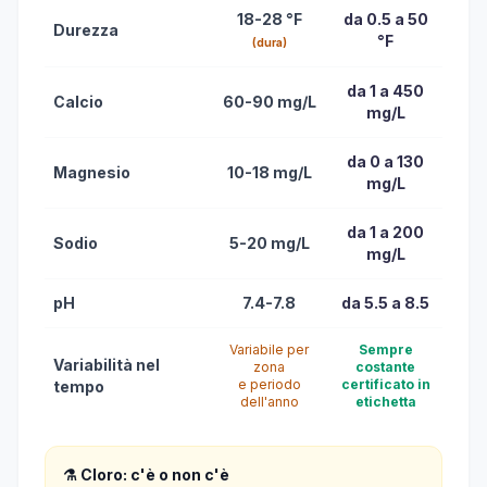
18-28 °F
da 0.5 a 50
Durezza
°F
(dura)
da 1 a 450
Calcio
60-90 mg/L
mg/L
da 0 a 130
Magnesio
10-18 mg/L
mg/L
da 1 a 200
Sodio
5-20 mg/L
mg/L
pH
7.4-7.8
da 5.5 a 8.5
Variabile per
Sempre
Variabilità nel
zona
costante
e periodo
certificato in
tempo
dell'anno
etichetta
⚗️ Cloro: c'è o non c'è