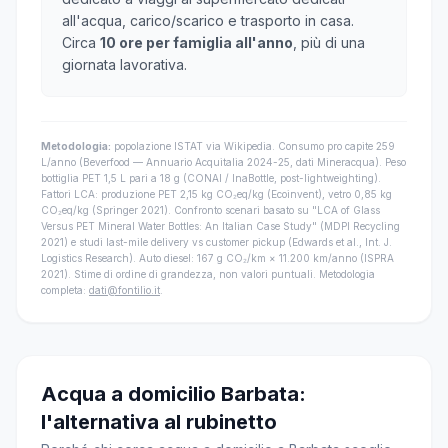
all'acqua, carico/scarico e trasporto in casa.
Circa
10 ore per famiglia all'anno
, più di una
giornata lavorativa.
Metodologia:
popolazione ISTAT via Wikipedia. Consumo pro capite 259
L/anno (Beverfood — Annuario Acquitalia 2024-25, dati Mineracqua). Peso
bottiglia PET 1,5 L pari a 18 g (CONAI / InaBottle, post-lightweighting).
Fattori LCA: produzione PET 2,15 kg CO₂eq/kg (Ecoinvent), vetro 0,85 kg
CO₂eq/kg (Springer 2021). Confronto scenari basato su "LCA of Glass
Versus PET Mineral Water Bottles: An Italian Case Study" (MDPI Recycling
2021) e studi last-mile delivery vs customer pickup (Edwards et al., Int. J.
Logistics Research). Auto diesel: 167 g CO₂/km × 11.200 km/anno (ISPRA
2021). Stime di ordine di grandezza, non valori puntuali. Metodologia
completa:
dati@fontilio.it
.
Acqua a domicilio Barbata:
l'alternativa al rubinetto