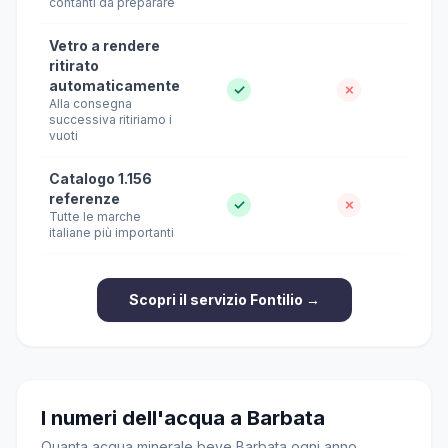
contanti da preparare
Vetro a rendere
ritirato
automaticamente
✓
✗
Alla consegna
successiva ritiriamo i
vuoti
Catalogo 1.156
referenze
✓
✗
Tutte le marche
italiane più importanti
Scopri il servizio Fontilio →
I numeri dell'acqua a Barbata
Quanta acqua minerale beve Barbata ogni anno,