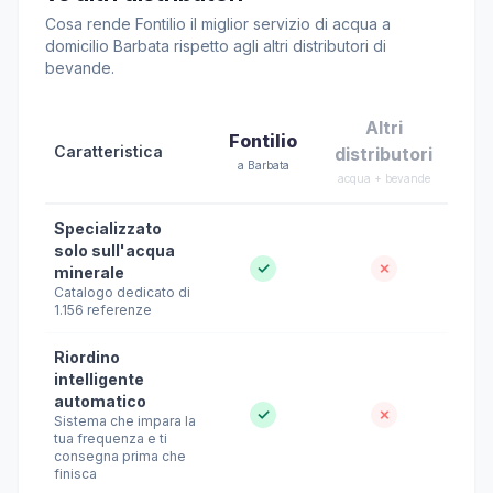
Cosa rende Fontilio il miglior servizio di acqua a
domicilio Barbata rispetto agli altri distributori di
bevande.
Altri
Fontilio
Caratteristica
distributori
a Barbata
acqua + bevande
Specializzato
solo sull'acqua
✓
✗
minerale
Catalogo dedicato di
1.156 referenze
Riordino
intelligente
automatico
✓
✗
Sistema che impara la
tua frequenza e ti
consegna prima che
finisca