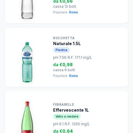
da
€0,66
cassa 12 bott.
Popolare:
Roma
ROCCHETTA
Naturale 1.5L
Plastica
pH 7.56
|
R.F. 171.1 mg/L
da
€0,98
cassa 6 bott.
Popolare:
Roma
FERRARELLE
Effervescente 1L
Vetro a rendere
pH 6.1
|
R.F. 1290 mg/L
da
€0,64