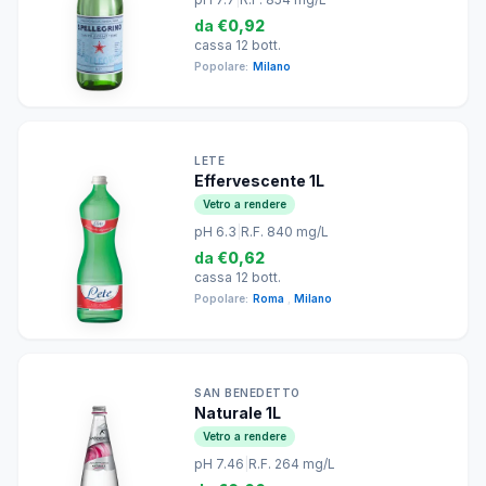
da
€0,92
cassa 12 bott.
Popolare:
Milano
LETE
Effervescente 1L
Vetro a rendere
pH 6.3
|
R.F. 840 mg/L
da
€0,62
cassa 12 bott.
Popolare:
Roma
,
Milano
SAN BENEDETTO
Naturale 1L
Vetro a rendere
pH 7.46
|
R.F. 264 mg/L