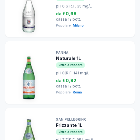
pH 6.6
|
R.F. 35 mg/L
da
€0,68
cassa 12 bott.
Popolare:
Milano
PANNA
Naturale 1L
Vetro a rendere
pH 8
|
R.F. 141 mg/L
da
€0,92
cassa 12 bott.
Popolare:
Roma
SAN PELLEGRINO
Frizzante 1L
Vetro a rendere
pH 7.7
|
R.F. 854 mg/L