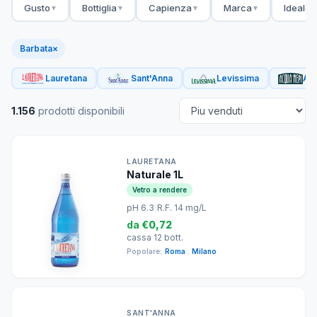
Gusto
Bottiglia
Capienza
Marca
Ideale 
▼
▼
▼
▼
Barbata
×
Lauretana
Sant'Anna
Levissima
Acq
1.156
prodotti disponibili
LAURETANA
Naturale 1L
Vetro a rendere
pH 6.3
|
R.F. 14 mg/L
da
€0,72
cassa 12 bott.
Popolare:
Roma
,
Milano
SANT'ANNA