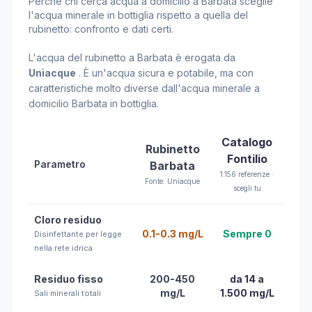
Perché chi cerca acqua a domicilio a Barbata sceglie
l'acqua minerale in bottiglia rispetto a quella del
rubinetto: confronto e dati certi.
L'acqua del rubinetto a Barbata è erogata da
Uniacque
. È un'acqua sicura e potabile, ma con
caratteristiche molto diverse dall'acqua minerale a
domicilio Barbata in bottiglia.
Catalogo
Rubinetto
Fontilio
Parametro
Barbata
1.156 referenze ·
Fonte: Uniacque
scegli tu
Cloro residuo
0.1-0.3 mg/L
Sempre 0
Disinfettante per legge
nella rete idrica
Residuo fisso
200-450
da 14 a
mg/L
1.500 mg/L
Sali minerali totali