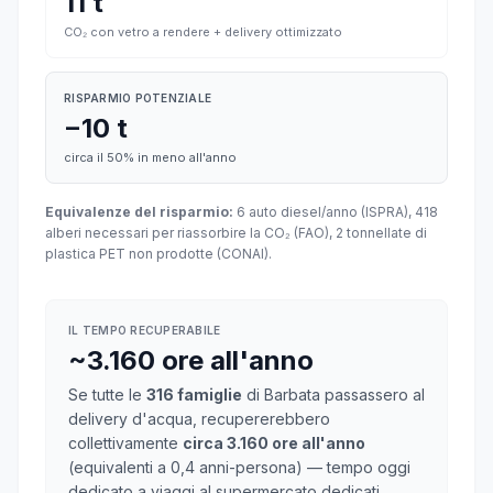
11 t
CO₂ con vetro a rendere + delivery ottimizzato
RISPARMIO POTENZIALE
−10 t
circa il 50% in meno all'anno
Equivalenze del risparmio:
6 auto diesel/anno (ISPRA), 418
alberi necessari per riassorbire la CO₂ (FAO), 2 tonnellate di
plastica PET non prodotte (CONAI).
IL TEMPO RECUPERABILE
~3.160 ore all'anno
Se tutte le
316 famiglie
di Barbata passassero al
delivery d'acqua, recupererebbero
collettivamente
circa 3.160 ore all'anno
(equivalenti a 0,4 anni-persona) — tempo oggi
dedicato a viaggi al supermercato dedicati