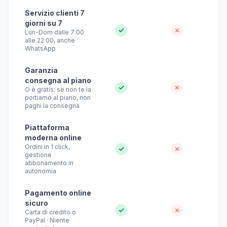
Servizio clienti 7
giorni su 7
✓
✗
Lun-Dom dalle 7:00
alle 22:00, anche
WhatsApp
Garanzia
consegna al piano
✓
✗
O è gratis: se non te la
portiamo al piano, non
paghi la consegna
Piattaforma
moderna online
Ordini in 1 click,
✓
✗
gestione
abbonamento in
autonomia
Pagamento online
sicuro
✓
✗
Carta di credito o
PayPal · Niente