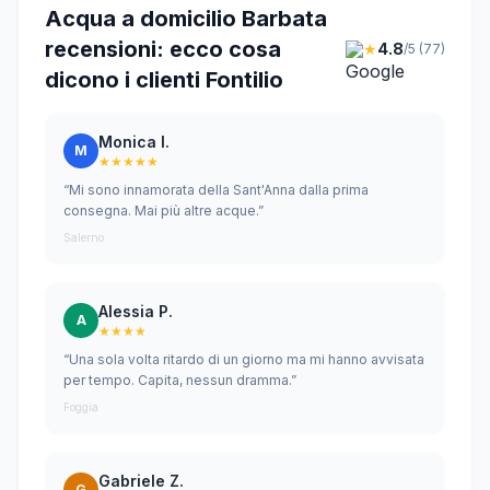
Acqua a domicilio Barbata
recensioni: ecco cosa
★
4.8
/5 (77)
dicono i clienti Fontilio
Monica I.
M
★★★★★
“Mi sono innamorata della Sant'Anna dalla prima
consegna. Mai più altre acque.”
Salerno
Alessia P.
A
★★★★
“Una sola volta ritardo di un giorno ma mi hanno avvisata
per tempo. Capita, nessun dramma.”
Foggia
Gabriele Z.
G