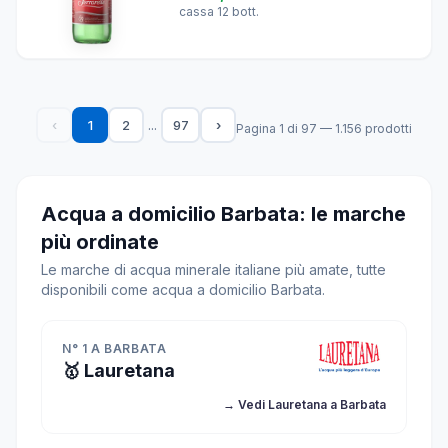
cassa 12 bott.
...
‹
1
2
97
›
Pagina 1 di 97 — 1.156 prodotti
Acqua a domicilio Barbata: le marche
più ordinate
Le marche di acqua minerale italiane più amate, tutte
disponibili come acqua a domicilio Barbata.
N° 1 A BARBATA
🥇 Lauretana
→ Vedi Lauretana a Barbata