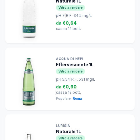
Naturale 1L
Vetro a rendere
pH 7
|
R.F. 34.5 mg/L
da
€0,64
cassa 12 bott.
ACQUA DI NEPI
Effervescente 1L
Vetro a rendere
pH 5.54
|
R.F. 531 mg/L
da
€0,60
cassa 12 bott.
Popolare:
Roma
LURISIA
Naturale 1L
Vetro a rendere