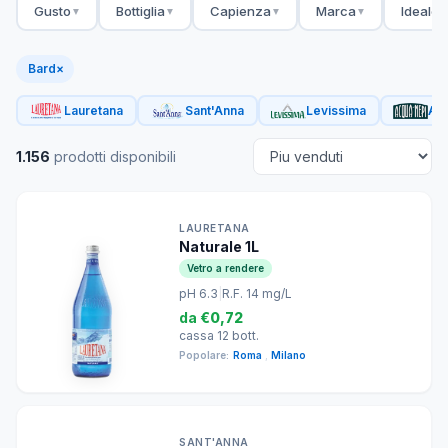
Gusto
Bottiglia
Capienza
Marca
Ideale 
▼
▼
▼
▼
Bard
×
Lauretana
Sant'Anna
Levissima
Acq
1.156
prodotti disponibili
LAURETANA
Naturale 1L
Vetro a rendere
pH 6.3
|
R.F. 14 mg/L
da
€0,72
cassa 12 bott.
Popolare:
Roma
,
Milano
SANT'ANNA