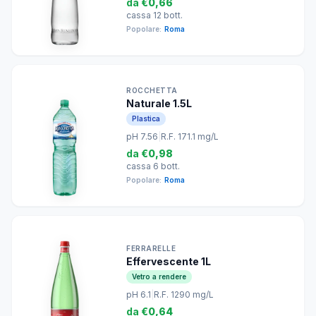
da
€0,66
cassa 12 bott.
Popolare:
Roma
ROCCHETTA
Naturale 1.5L
Plastica
pH 7.56
|
R.F. 171.1 mg/L
da
€0,98
cassa 6 bott.
Popolare:
Roma
FERRARELLE
Effervescente 1L
Vetro a rendere
pH 6.1
|
R.F. 1290 mg/L
da
€0,64