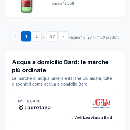
cassa 12 bott.
...
‹
1
2
97
›
Pagina 1 di 97 — 1.156 prodotti
Acqua a domicilio Bard: le marche
più ordinate
Le marche di acqua minerale italiane più amate, tutte
disponibili come acqua a domicilio Bard.
N° 1 A BARD
🥇 Lauretana
→ Vedi Lauretana a Bard