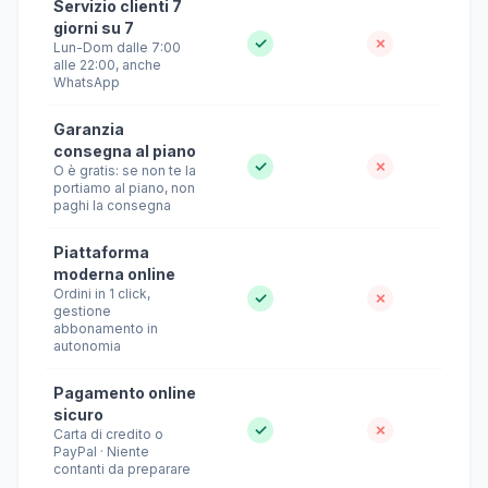
Servizio clienti 7
giorni su 7
✓
✗
Lun-Dom dalle 7:00
alle 22:00, anche
WhatsApp
Garanzia
consegna al piano
✓
✗
O è gratis: se non te la
portiamo al piano, non
paghi la consegna
Piattaforma
moderna online
Ordini in 1 click,
✓
✗
gestione
abbonamento in
autonomia
Pagamento online
sicuro
✓
✗
Carta di credito o
PayPal · Niente
contanti da preparare