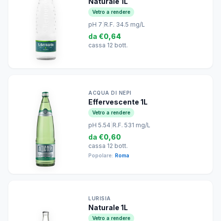
Naturale 1L
Vetro a rendere
pH 7
|
R.F. 34.5 mg/L
da
€0,64
cassa 12 bott.
ACQUA DI NEPI
Effervescente 1L
Vetro a rendere
pH 5.54
|
R.F. 531 mg/L
da
€0,60
cassa 12 bott.
Popolare:
Roma
LURISIA
Naturale 1L
Vetro a rendere