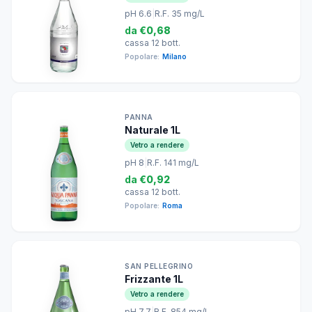
pH 6.6
|
R.F. 35 mg/L
da
€0,68
cassa 12 bott.
Popolare:
Milano
PANNA
Naturale 1L
Vetro a rendere
pH 8
|
R.F. 141 mg/L
da
€0,92
cassa 12 bott.
Popolare:
Roma
SAN PELLEGRINO
Frizzante 1L
Vetro a rendere
pH 7.7
|
R.F. 854 mg/L