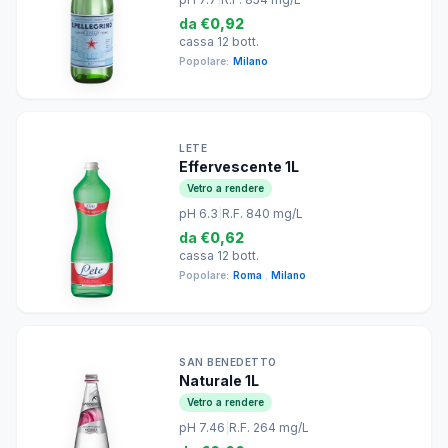
da
€0,92
cassa 12 bott.
Popolare:
Milano
LETE
Effervescente 1L
Vetro a rendere
pH 6.3
|
R.F. 840 mg/L
da
€0,62
cassa 12 bott.
Popolare:
Roma
,
Milano
SAN BENEDETTO
Naturale 1L
Vetro a rendere
pH 7.46
|
R.F. 264 mg/L