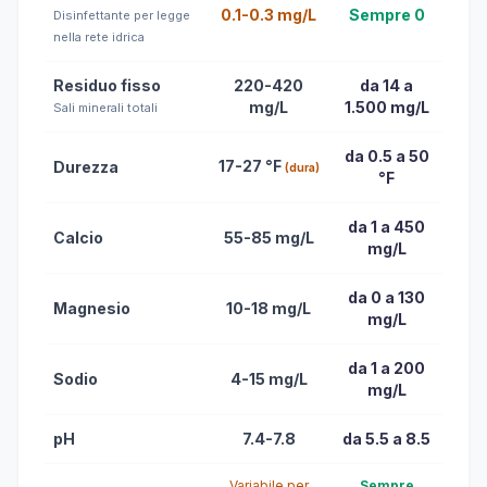
0.1-0.3 mg/L
Sempre 0
Disinfettante per legge
nella rete idrica
Residuo fisso
220-420
da 14 a
mg/L
1.500 mg/L
Sali minerali totali
da 0.5 a 50
17-27 °F
Durezza
(dura)
°F
da 1 a 450
Calcio
55-85 mg/L
mg/L
da 0 a 130
Magnesio
10-18 mg/L
mg/L
da 1 a 200
Sodio
4-15 mg/L
mg/L
pH
7.4-7.8
da 5.5 a 8.5
Variabile per
Sempre