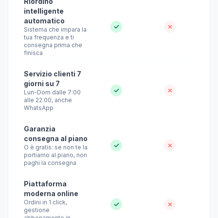
Riordino
intelligente
automatico
✓
✗
Sistema che impara la
tua frequenza e ti
consegna prima che
finisca
Servizio clienti 7
giorni su 7
✓
✗
Lun-Dom dalle 7:00
alle 22:00, anche
WhatsApp
Garanzia
consegna al piano
✓
✗
O è gratis: se non te la
portiamo al piano, non
paghi la consegna
Piattaforma
moderna online
Ordini in 1 click,
✓
✗
gestione
abbonamento in