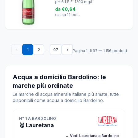
pH 6.1
|
R.F. 1290 mg/L
da
€0,64
cassa 12 bott.
...
‹
1
2
97
›
Pagina 1 di 97 — 1.156 prodotti
Acqua a domicilio Bardolino: le
marche più ordinate
Le marche di acqua minerale italiane più amate, tutte
disponibili come acqua a domicilio Bardolino.
N° 1 A BARDOLINO
🥇 Lauretana
→ Vedi Lauretana a Bardolino