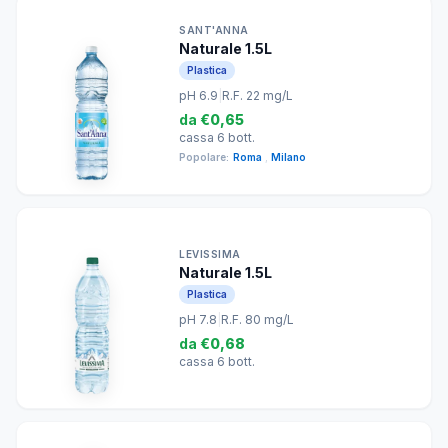
SANT'ANNA
Naturale 1.5L
Plastica
pH 6.9
|
R.F. 22 mg/L
da
€0,65
cassa 6 bott.
Popolare:
Roma
,
Milano
LEVISSIMA
Naturale 1.5L
Plastica
pH 7.8
|
R.F. 80 mg/L
da
€0,68
cassa 6 bott.