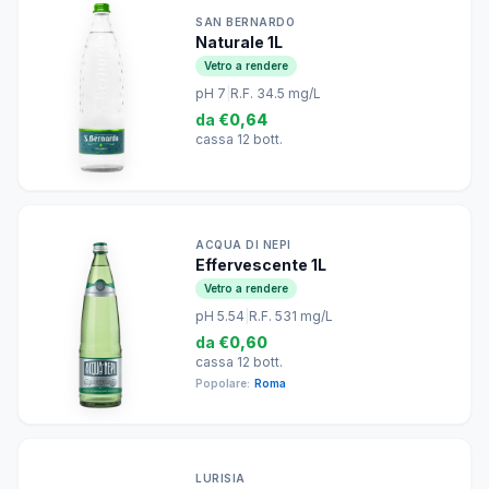
SAN BERNARDO
Naturale 1L
Vetro a rendere
pH 7
|
R.F. 34.5 mg/L
da
€0,64
cassa 12 bott.
ACQUA DI NEPI
Effervescente 1L
Vetro a rendere
pH 5.54
|
R.F. 531 mg/L
da
€0,60
cassa 12 bott.
Popolare:
Roma
LURISIA