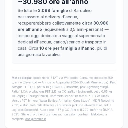
~30.980 ore all'anno
Se tutte le
3.098 famiglie
di Bardolino
passassero al delivery d'acqua,
recupererebbero collettivamente
circa 30.980
ore all'anno
(equivalenti a 3,5 anni-persona) —
tempo oggi dedicato a viaggi al supermercato
dedicati all'acqua, carico/scarico e trasporto in
casa. Circa
10 ore per famiglia all'anno
, più di
una giornata lavorativa.
Metodologia:
popolazione ISTAT via Wikipedia. Consumo pro capite 259
L/anno (Beverfood — Annuario Acquitalia 2024-25, dati Mineracqua). Peso
bottiglia PET 1,5 L pari a 18 g (CONAI / InaBottle, post-lightweighting).
Fattori LCA: produzione PET 2,15 kg CO₂eq/kg (Ecoinvent), vetro 0,85 kg
CO₂eq/kg (Springer 2021). Confronto scenari basato su "LCA of Glass
Versus PET Mineral Water Bottles: An Italian Case Study" (MDPI Recycling
2021) e studi last-mile delivery vs customer pickup (Edwards et al., Int. J.
Logistics Research). Auto diesel: 167 g CO₂/km × 11.200 km/anno (ISPRA
2021). Stime di ordine di grandezza, non valori puntuali. Metodologia
completa:
dati@fontilio.it
.