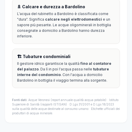
🚿 Calcare e durezza a Bardolino
L'acqua del rubinetto a Bardolino è classificata come
"dura". Significa
calcare negli elettrodomestici
e un
sapore più pesante. Le acque oligominerali in bottiglia
consegnate a domicilio a Bardolino hanno durezza
inferiore.
🏗️ Tubature condominiali
Il gestore idrico garantisce la qualità
fino al contatore
del palazzo
. Da lì in poi l'acqua passa nelle
tubature
interne del condominio
. Con l'acqua a domicilio
Bardolino in bottiglia il viaggio termina alla sorgente.
Fonti dati:
Acque Veronesi (report annuale qualità acqua potabile) · Istituto
Superiore di Sanità (rapporti ISTISAN) · D.Lgs 31/2001 e D.Lgs 18/2023
sulla qualità delle acque destinate al consumo umano · Etichette ufficiali dei
produttori di acqua minerale.