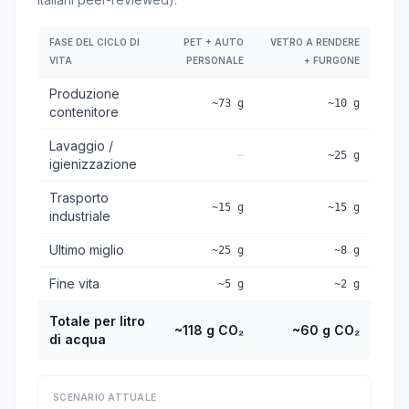
FASE DEL CICLO DI
PET + AUTO
VETRO A RENDERE
VITA
PERSONALE
+ FURGONE
Produzione
~73 g
~10 g
contenitore
Lavaggio /
—
~25 g
igienizzazione
Trasporto
~15 g
~15 g
industriale
Ultimo miglio
~25 g
~8 g
Fine vita
~5 g
~2 g
Totale per litro
~118 g CO₂
~60 g CO₂
di acqua
SCENARIO ATTUALE