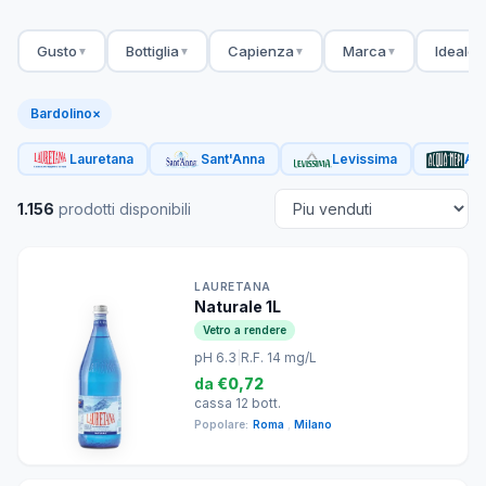
Gusto
Bottiglia
Capienza
Marca
Ideale 
▼
▼
▼
▼
Bardolino
×
Lauretana
Sant'Anna
Levissima
Acq
1.156
prodotti disponibili
LAURETANA
Naturale 1L
Vetro a rendere
pH 6.3
|
R.F. 14 mg/L
da
€0,72
cassa 12 bott.
Popolare:
Roma
,
Milano