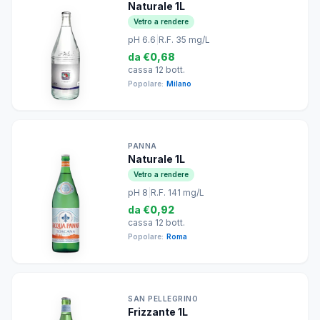
Naturale 1L
Vetro a rendere
pH 6.6
|
R.F. 35 mg/L
da
€0,68
cassa 12 bott.
Popolare:
Milano
PANNA
Naturale 1L
Vetro a rendere
pH 8
|
R.F. 141 mg/L
da
€0,92
cassa 12 bott.
Popolare:
Roma
SAN PELLEGRINO
Frizzante 1L