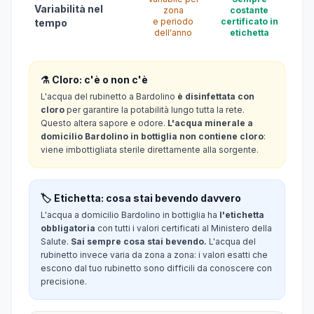
Variabilità nel
zona
costante
e periodo
certificato in
tempo
dell'anno
etichetta
⚗️ Cloro: c'è o non c'è
L'acqua del rubinetto a Bardolino
è disinfettata con
cloro
per garantire la potabilità lungo tutta la rete.
Questo altera sapore e odore.
L'acqua minerale a
domicilio Bardolino in bottiglia non contiene cloro
:
viene imbottigliata sterile direttamente alla sorgente.
🏷️ Etichetta: cosa stai bevendo davvero
L'acqua a domicilio Bardolino in bottiglia ha
l'etichetta
obbligatoria
con tutti i valori certificati al Ministero della
Salute.
Sai sempre cosa stai bevendo.
L'acqua del
rubinetto invece varia da zona a zona: i valori esatti che
escono dal tuo rubinetto sono difficili da conoscere con
precisione.