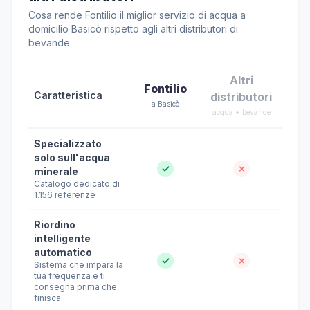
Cosa rende Fontilio il miglior servizio di acqua a
domicilio Basicò rispetto agli altri distributori di
bevande.
Altri
Fontilio
Caratteristica
distributori
a Basicò
acqua + bevande
Specializzato
solo sull'acqua
✓
✗
minerale
Catalogo dedicato di
1.156 referenze
Riordino
intelligente
automatico
✓
✗
Sistema che impara la
tua frequenza e ti
consegna prima che
finisca