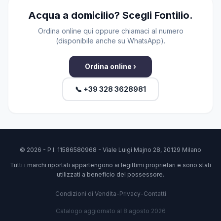
Acqua a domicilio? Scegli Fontilio.
Ordina online qui oppure chiamaci al numero
(disponibile anche su WhatsApp).
Ordina online ›
📞 +39 328 3628981
© 2026 - P.I. 11586580968 - Viale Luigi Majno 28, 20129 Milano
Tutti i marchi riportati appartengono ai legittimi proprietari e sono stati
utilizzati a beneficio del possessore.
Condizioni di Vendita
-
Privacy
-
Contatti
Catalogo aggiornato al 8 agosto 2026