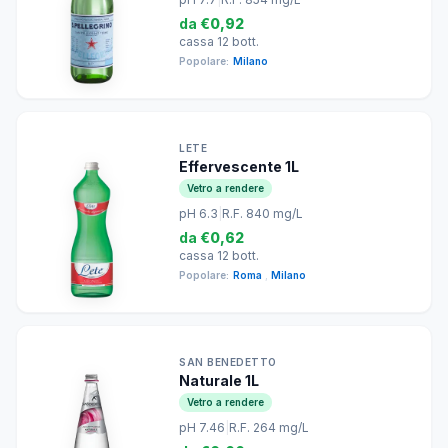
da
€0,92
cassa 12 bott.
Popolare:
Milano
LETE
Effervescente 1L
Vetro a rendere
pH 6.3
|
R.F. 840 mg/L
da
€0,62
cassa 12 bott.
Popolare:
Roma
,
Milano
SAN BENEDETTO
Naturale 1L
Vetro a rendere
pH 7.46
|
R.F. 264 mg/L