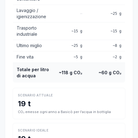
Lavaggio /
—
~25 g
igienizzazione
Trasporto
~15 g
~15 g
industriale
Ultimo miglio
~25 g
~8 g
Fine vita
~5 g
~2 g
Totale per litro
~118 g CO₂
~60 g CO₂
di acqua
SCENARIO ATTUALE
19 t
CO₂ emesse ogni anno a Basicò per l'acqua in bottiglia
SCENARIO IDEALE