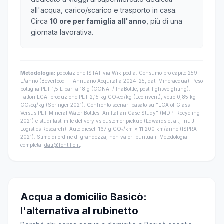
all'acqua, carico/scarico e trasporto in casa.
Circa
10 ore per famiglia all'anno
, più di una
giornata lavorativa.
Metodologia:
popolazione ISTAT via Wikipedia. Consumo pro capite 259
L/anno (Beverfood — Annuario Acquitalia 2024-25, dati Mineracqua). Peso
bottiglia PET 1,5 L pari a 18 g (CONAI / InaBottle, post-lightweighting).
Fattori LCA: produzione PET 2,15 kg CO₂eq/kg (Ecoinvent), vetro 0,85 kg
CO₂eq/kg (Springer 2021). Confronto scenari basato su "LCA of Glass
Versus PET Mineral Water Bottles: An Italian Case Study" (MDPI Recycling
2021) e studi last-mile delivery vs customer pickup (Edwards et al., Int. J.
Logistics Research). Auto diesel: 167 g CO₂/km × 11.200 km/anno (ISPRA
2021). Stime di ordine di grandezza, non valori puntuali. Metodologia
completa:
dati@fontilio.it
.
Acqua a domicilio Basicò:
l'alternativa al rubinetto