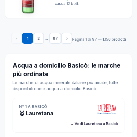
cassa 12 bott.
...
‹
1
2
97
›
Pagina 1 di 97 — 1.156 prodotti
Acqua a domicilio Basicò: le marche
più ordinate
Le marche di acqua minerale italiane più amate, tutte
disponibili come acqua a domicilio Basicò.
N° 1 A BASICÒ
🥇 Lauretana
→ Vedi Lauretana a Basicò