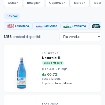
Gusto
Bottiglia
Capienza
Marca
Ideale 
▼
▼
▼
▼
Basico
×
Lauretana
Sant'Anna
Levissima
Acq
1.156
prodotti disponibili
LAURETANA
Naturale 1L
Vetro a rendere
pH 6.3
|
R.F. 14 mg/L
da
€0,72
cassa 12 bott.
Popolare:
Roma
,
Milano
SANT'ANNA