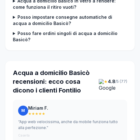
Acqua a domicilio Basicò in vetro a rendere:
come funziona il ritiro vuoti?
Posso impostare consegne automatiche di
acqua a domicilio Basicò?
Posso fare ordini singoli di acqua a domicilio
Basicò?
Acqua a domicilio Basicò
recensioni: ecco cosa
★
4.8
/5 (77)
dicono i clienti Fontilio
Miriam F.
M
★★★★★
“App web velocissima, anche da mobile funziona tutto
alla perfezione.”
Caserta