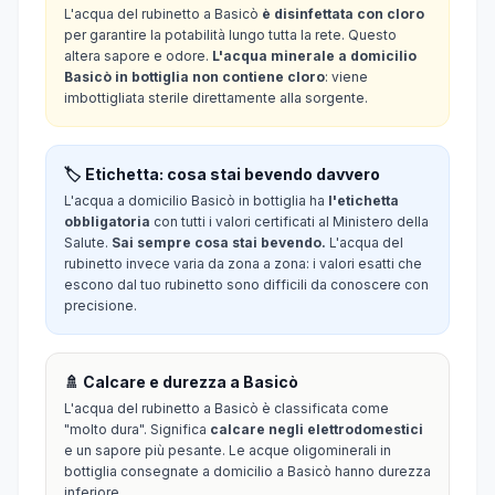
L'acqua del rubinetto a Basicò
è disinfettata con cloro
per garantire la potabilità lungo tutta la rete. Questo
altera sapore e odore.
L'acqua minerale a domicilio
Basicò in bottiglia non contiene cloro
: viene
imbottigliata sterile direttamente alla sorgente.
🏷️ Etichetta: cosa stai bevendo davvero
L'acqua a domicilio Basicò in bottiglia ha
l'etichetta
obbligatoria
con tutti i valori certificati al Ministero della
Salute.
Sai sempre cosa stai bevendo.
L'acqua del
rubinetto invece varia da zona a zona: i valori esatti che
escono dal tuo rubinetto sono difficili da conoscere con
precisione.
🚿 Calcare e durezza a Basicò
L'acqua del rubinetto a Basicò è classificata come
"molto dura". Significa
calcare negli elettrodomestici
e un sapore più pesante. Le acque oligominerali in
bottiglia consegnate a domicilio a Basicò hanno durezza
inferiore.