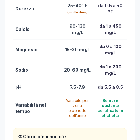
25-40 °F
da 0.5 a 50
Durezza
°F
(molto dura)
90-130
da 1 a 450
Calcio
mg/L
mg/L
da 0 a 130
Magnesio
15-30 mg/L
mg/L
da 1 a 200
Sodio
20-60 mg/L
mg/L
pH
7.5-7.9
da 5.5 a 8.5
Variabile per
Sempre
Variabilità nel
zona
costante
e periodo
certificato in
tempo
dell'anno
etichetta
⚗️ Cloro: c'è o non c'è