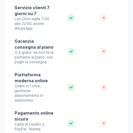
Servizio clienti 7
giorni su 7
✓
✗
Lun-Dom dalle 7:00
alle 22:00, anche
WhatsApp
Garanzia
consegna al piano
✓
✗
O è gratis: se non te la
portiamo al piano, non
paghi la consegna
Piattaforma
moderna online
Ordini in 1 click,
✓
✗
gestione
abbonamento in
autonomia
Pagamento online
sicuro
✓
✗
Carta di credito o
PayPal · Niente