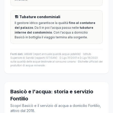
🏗️ Tubature condominiali
Il gestore idrico garantisce la qualità
fino al contatore
del palazzo
. Da lì in poi l'acqua passa nelle
tubature
interne del condominio
. Con l'acqua a domicilio
Basicò in bottiglia il viaggio termina alla sorgente.
Fonti dati:
AMAM (report annuale qualità acqua potabile) · Istituto
Superiore di Sanità (rapporti ISTISAN) · D.Lgs 31/2001 e D.Lgs 18/2023
sulla qualità delle acque destinate al consumo umano · Etichette ufficiali dei
produttori di acqua minerale.
Basicò e l'acqua: storia e servizio
Fontilio
Scopri Basicò e il servizio di acqua a domicilio Fontilio,
attivo dal 2018.