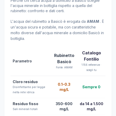
Perché chi cerca acqua a domicilio a Basicò sceglie
l'acqua minerale in bottiglia rispetto a quella del
rubinetto: confronto e dati certi.
L'acqua del rubinetto a Basicò è erogata da
AMAM
. È
un'acqua sicura e potabile, ma con caratteristiche
molto diverse dall'acqua minerale a domicilio Basicò in
bottiglia.
Catalogo
Rubinetto
Fontilio
Parametro
Basicò
1.156 referenze ·
Fonte: AMAM
scegli tu
Cloro residuo
0.1-0.3
Sempre 0
Disinfettante per legge
mg/L
nella rete idrica
Residuo fisso
350-600
da 14 a 1.500
mg/L
mg/L
Sali minerali totali