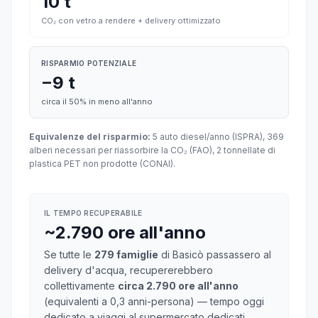
10 t
CO₂ con vetro a rendere + delivery ottimizzato
RISPARMIO POTENZIALE
−9 t
circa il 50% in meno all'anno
Equivalenze del risparmio:
5 auto diesel/anno (ISPRA), 369
alberi necessari per riassorbire la CO₂ (FAO), 2 tonnellate di
plastica PET non prodotte (CONAI).
IL TEMPO RECUPERABILE
~2.790 ore all'anno
Se tutte le
279 famiglie
di Basicò passassero al
delivery d'acqua, recupererebbero
collettivamente
circa 2.790 ore all'anno
(equivalenti a 0,3 anni-persona) — tempo oggi
dedicato a viaggi al supermercato dedicati