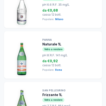
pH 6.6
|
R.F. 35 mg/L
da
€0,68
cassa 12 bott.
Popolare:
Milano
PANNA
Naturale 1L
Vetro a rendere
pH 8
|
R.F. 141 mg/L
da
€0,92
cassa 12 bott.
Popolare:
Roma
SAN PELLEGRINO
Frizzante 1L
Vetro a rendere
pH 7.7
|
R.F. 854 mg/L