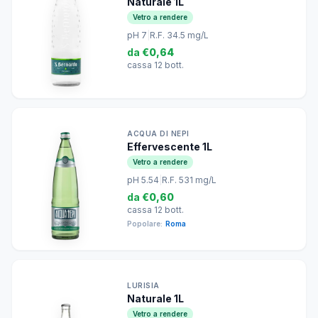
Naturale 1L
Vetro a rendere
pH 7
|
R.F. 34.5 mg/L
da
€0,64
cassa 12 bott.
ACQUA DI NEPI
Effervescente 1L
Vetro a rendere
pH 5.54
|
R.F. 531 mg/L
da
€0,60
cassa 12 bott.
Popolare:
Roma
LURISIA
Naturale 1L
Vetro a rendere