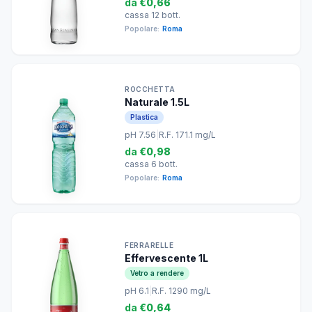
da
€0,66
cassa 12 bott.
Popolare:
Roma
ROCCHETTA
Naturale 1.5L
Plastica
pH 7.56
|
R.F. 171.1 mg/L
da
€0,98
cassa 6 bott.
Popolare:
Roma
FERRARELLE
Effervescente 1L
Vetro a rendere
pH 6.1
|
R.F. 1290 mg/L
da
€0,64