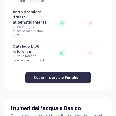
contanti da preparare
Vetro a rendere
ritirato
automaticamente
✓
✗
Alla consegna
successiva ritiriamo i
vuoti
Catalogo 1.156
referenze
✓
✗
Tutte le marche
italiane più importanti
Scopri il servizio Fontilio →
I numeri dell'acqua a Basicò
Quanta acqua minerale beve Basicò ogni anno, quanto