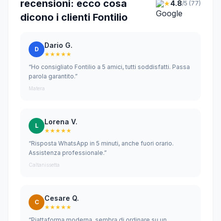
recensioni: ecco cosa
★
4.8
/5 (77)
dicono i clienti Fontilio
Dario G.
D
★★★★★
“Ho consigliato Fontilio a 5 amici, tutti soddisfatti. Passa
parola garantito.”
Matera
Lorena V.
L
★★★★★
“Risposta WhatsApp in 5 minuti, anche fuori orario.
Assistenza professionale.”
Caltanissetta
Cesare Q.
C
★★★★★
“Piattaforma moderna, sembra di ordinare su un