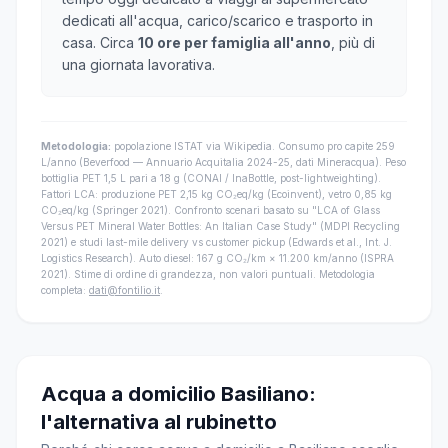
dedicati all'acqua, carico/scarico e trasporto in
casa. Circa
10 ore per famiglia all'anno
, più di
una giornata lavorativa.
Metodologia:
popolazione ISTAT via Wikipedia. Consumo pro capite 259
L/anno (Beverfood — Annuario Acquitalia 2024-25, dati Mineracqua). Peso
bottiglia PET 1,5 L pari a 18 g (CONAI / InaBottle, post-lightweighting).
Fattori LCA: produzione PET 2,15 kg CO₂eq/kg (Ecoinvent), vetro 0,85 kg
CO₂eq/kg (Springer 2021). Confronto scenari basato su "LCA of Glass
Versus PET Mineral Water Bottles: An Italian Case Study" (MDPI Recycling
2021) e studi last-mile delivery vs customer pickup (Edwards et al., Int. J.
Logistics Research). Auto diesel: 167 g CO₂/km × 11.200 km/anno (ISPRA
2021). Stime di ordine di grandezza, non valori puntuali. Metodologia
completa:
dati@fontilio.it
.
Acqua a domicilio Basiliano:
l'alternativa al rubinetto