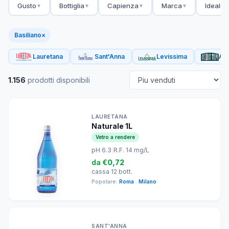
Gusto
Bottiglia
Capienza
Marca
Ideale 
▼
▼
▼
▼
Basiliano
×
Lauretana
Sant'Anna
Levissima
Acq
1.156
prodotti disponibili
LAURETANA
Naturale 1L
Vetro a rendere
pH 6.3
|
R.F. 14 mg/L
da
€0,72
cassa 12 bott.
Popolare:
Roma
,
Milano
SANT'ANNA