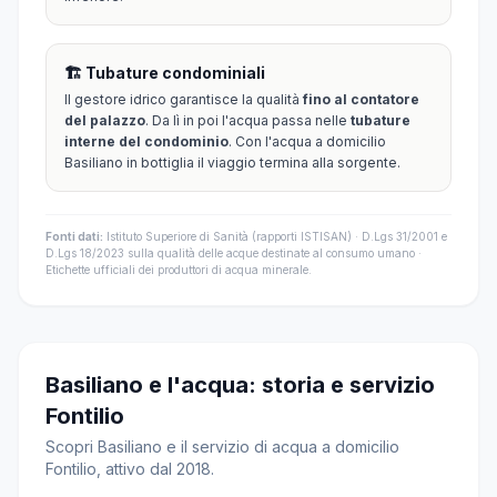
🏗️ Tubature condominiali
Il gestore idrico garantisce la qualità
fino al contatore
del palazzo
. Da lì in poi l'acqua passa nelle
tubature
interne del condominio
. Con l'acqua a domicilio
Basiliano in bottiglia il viaggio termina alla sorgente.
Fonti dati:
Istituto Superiore di Sanità (rapporti ISTISAN) · D.Lgs 31/2001 e
D.Lgs 18/2023 sulla qualità delle acque destinate al consumo umano ·
Etichette ufficiali dei produttori di acqua minerale.
Basiliano e l'acqua: storia e servizio
Fontilio
Scopri Basiliano e il servizio di acqua a domicilio
Fontilio, attivo dal 2018.