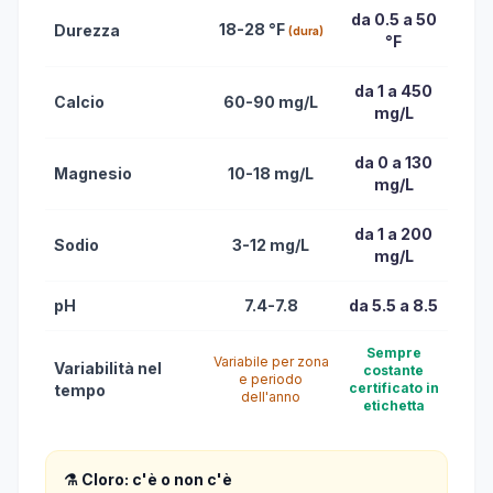
da 0.5 a 50
18-28 °F
Durezza
(dura)
°F
da 1 a 450
Calcio
60-90 mg/L
mg/L
da 0 a 130
Magnesio
10-18 mg/L
mg/L
da 1 a 200
Sodio
3-12 mg/L
mg/L
pH
7.4-7.8
da 5.5 a 8.5
Sempre
Variabile per zona
Variabilità nel
costante
e periodo
certificato in
tempo
dell'anno
etichetta
⚗️ Cloro: c'è o non c'è