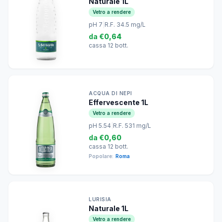
Naturale 1L
Vetro a rendere
pH 7
|
R.F. 34.5 mg/L
da
€0,64
cassa 12 bott.
ACQUA DI NEPI
Effervescente 1L
Vetro a rendere
pH 5.54
|
R.F. 531 mg/L
da
€0,60
cassa 12 bott.
Popolare:
Roma
LURISIA
Naturale 1L
Vetro a rendere