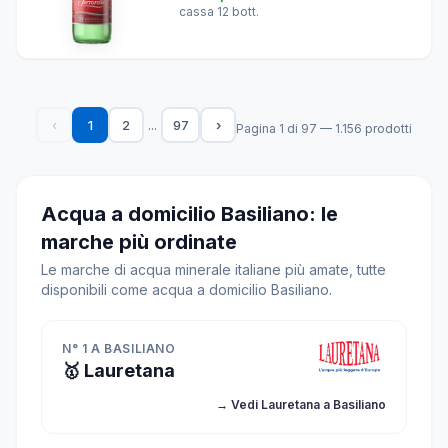
cassa 12 bott.
...
‹
1
2
97
›
Pagina 1 di 97 — 1.156 prodotti
Acqua a domicilio Basiliano: le
marche più ordinate
Le marche di acqua minerale italiane più amate, tutte
disponibili come acqua a domicilio Basiliano.
N° 1 A BASILIANO
🥇 Lauretana
→ Vedi Lauretana a Basiliano