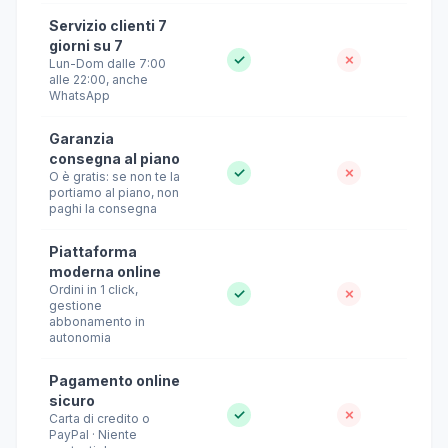
Servizio clienti 7
giorni su 7
✓
✗
Lun-Dom dalle 7:00
alle 22:00, anche
WhatsApp
Garanzia
consegna al piano
✓
✗
O è gratis: se non te la
portiamo al piano, non
paghi la consegna
Piattaforma
moderna online
Ordini in 1 click,
✓
✗
gestione
abbonamento in
autonomia
Pagamento online
sicuro
✓
✗
Carta di credito o
PayPal · Niente