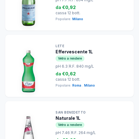
da
€0,92
cassa 12 bott.
Popolare:
Milano
LETE
Effervescente 1L
Vetro a rendere
pH 6.3
|
R.F. 840 mg/L
da
€0,62
cassa 12 bott.
Popolare:
Roma
,
Milano
SAN BENEDETTO
Naturale 1L
Vetro a rendere
pH 7.46
|
R.F. 264 mg/L