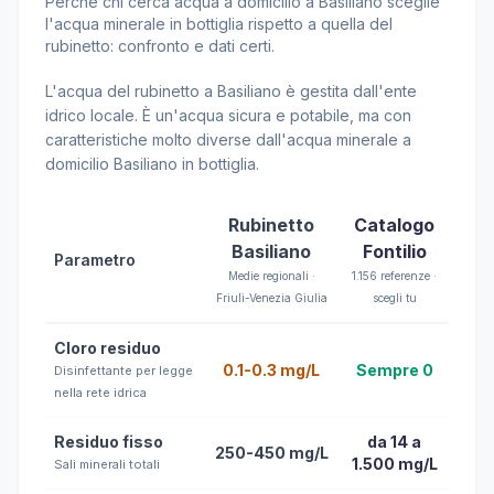
Perché chi cerca acqua a domicilio a Basiliano sceglie
l'acqua minerale in bottiglia rispetto a quella del
rubinetto: confronto e dati certi.
L'acqua del rubinetto a Basiliano è gestita dall'ente
idrico locale. È un'acqua sicura e potabile, ma con
caratteristiche molto diverse dall'acqua minerale a
domicilio Basiliano in bottiglia.
Rubinetto
Catalogo
Basiliano
Fontilio
Parametro
Medie regionali ·
1.156 referenze ·
Friuli-Venezia Giulia
scegli tu
Cloro residuo
0.1-0.3 mg/L
Sempre 0
Disinfettante per legge
nella rete idrica
Residuo fisso
da 14 a
250-450 mg/L
1.500 mg/L
Sali minerali totali