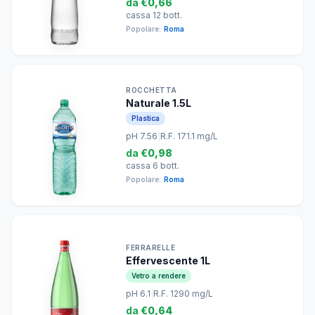
da
€0,66
cassa 12 bott.
Popolare:
Roma
ROCCHETTA
Naturale 1.5L
Plastica
pH 7.56
|
R.F. 171.1 mg/L
da
€0,98
cassa 6 bott.
Popolare:
Roma
FERRARELLE
Effervescente 1L
Vetro a rendere
pH 6.1
|
R.F. 1290 mg/L
da
€0,64