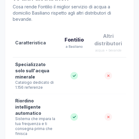
Cosa rende Fontilio il miglior servizio di acqua a
domicilio Basiliano rispetto agli altri distributori di
bevande.
Altri
Fontilio
Caratteristica
distributori
a Basiliano
acqua + bevande
Specializzato
solo sull'acqua
✓
✗
minerale
Catalogo dedicato di
1.156 referenze
Riordino
intelligente
automatico
✓
✗
Sistema che impara la
tua frequenza e ti
consegna prima che
finisca