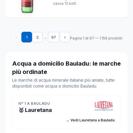
cassa 12 bott.
...
‹
1
2
97
›
Pagina 1 di 97 — 1.156 prodotti
Acqua a domicilio Bauladu: le marche
più ordinate
Le marche di acqua minerale italiane più amate, tutte
disponibili come acqua a domicilio Bauladu.
N° 1 A BAULADU
🥇 Lauretana
→ Vedi Lauretana a Bauladu