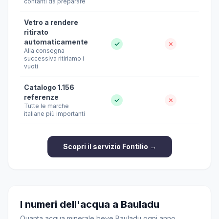
contanti da preparare
Vetro a rendere
ritirato
automaticamente
✓
✗
Alla consegna
successiva ritiriamo i
vuoti
Catalogo 1.156
referenze
✓
✗
Tutte le marche
italiane più importanti
Scopri il servizio Fontilio →
I numeri dell'acqua a Bauladu
Quanta acqua minerale beve Bauladu ogni anno,