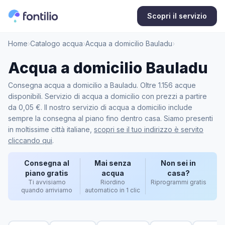
Scopri il servizio
Home
›
Catalogo acqua
›
Acqua a domicilio Bauladu
›
Acqua a domicilio Bauladu
Consegna acqua a domicilio a Bauladu. Oltre 1.156 acque
disponibili. Servizio di acqua a domicilio con prezzi a partire
da 0,05 €. Il nostro servizio di acqua a domicilio include
sempre la consegna al piano fino dentro casa. Siamo presenti
in moltissime città italiane,
scopri se il tuo indirizzo è servito
cliccando qui
.
Consegna al
Mai senza
Non sei in
piano gratis
acqua
casa?
Ti avvisiamo
Riordino
Riprogrammi gratis
quando arriviamo
automatico in 1 clic