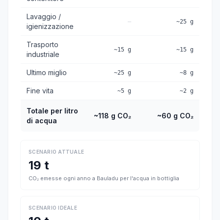
Lavaggio /
—
~25 g
igienizzazione
Trasporto
~15 g
~15 g
industriale
Ultimo miglio
~25 g
~8 g
Fine vita
~5 g
~2 g
Totale per litro
~118 g CO₂
~60 g CO₂
di acqua
SCENARIO ATTUALE
19 t
CO₂ emesse ogni anno a Bauladu per l'acqua in bottiglia
SCENARIO IDEALE