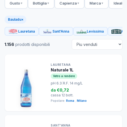
Gusto
Bottiglia
Capienza
Marca
Ideale 
▼
▼
▼
▼
Bauladu
×
Lauretana
Sant'Anna
Levissima
Acq
1.156
prodotti disponibili
LAURETANA
Naturale 1L
Vetro a rendere
pH 6.3
|
R.F. 14 mg/L
da
€0,72
cassa 12 bott.
Popolare:
Roma
,
Milano
SANT'ANNA