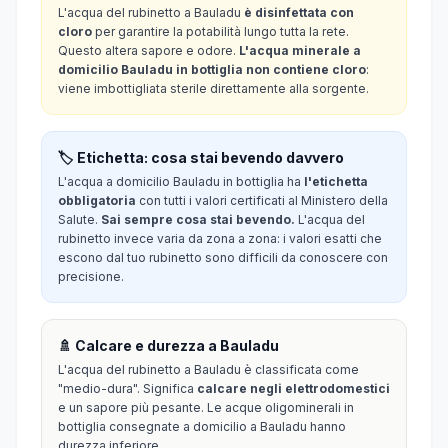
L'acqua del rubinetto a Bauladu
è disinfettata con
cloro
per garantire la potabilità lungo tutta la rete.
Questo altera sapore e odore.
L'acqua minerale a
domicilio Bauladu in bottiglia non contiene cloro
:
viene imbottigliata sterile direttamente alla sorgente.
🏷️ Etichetta: cosa stai bevendo davvero
L'acqua a domicilio Bauladu in bottiglia ha
l'etichetta
obbligatoria
con tutti i valori certificati al Ministero della
Salute.
Sai sempre cosa stai bevendo.
L'acqua del
rubinetto invece varia da zona a zona: i valori esatti che
escono dal tuo rubinetto sono difficili da conoscere con
precisione.
🚿 Calcare e durezza a Bauladu
L'acqua del rubinetto a Bauladu è classificata come
"medio-dura". Significa
calcare negli elettrodomestici
e un sapore più pesante. Le acque oligominerali in
bottiglia consegnate a domicilio a Bauladu hanno
durezza inferiore.