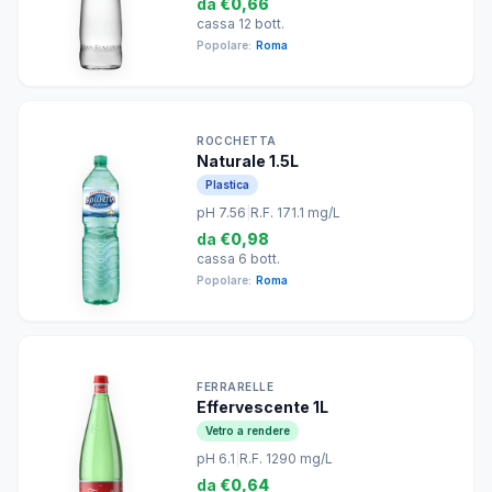
da
€0,66
cassa 12 bott.
Popolare:
Roma
ROCCHETTA
Naturale 1.5L
Plastica
pH 7.56
|
R.F. 171.1 mg/L
da
€0,98
cassa 6 bott.
Popolare:
Roma
FERRARELLE
Effervescente 1L
Vetro a rendere
pH 6.1
|
R.F. 1290 mg/L
da
€0,64