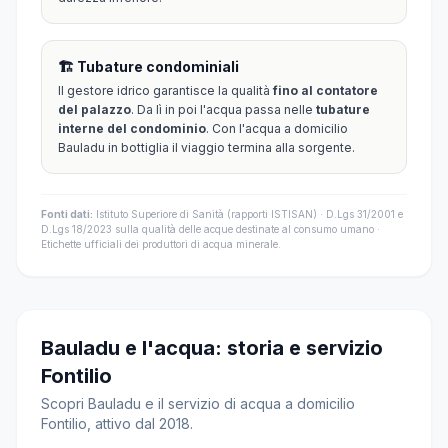
🏗️ Tubature condominiali
Il gestore idrico garantisce la qualità
fino al contatore
del palazzo
. Da lì in poi l'acqua passa nelle
tubature
interne del condominio
. Con l'acqua a domicilio
Bauladu in bottiglia il viaggio termina alla sorgente.
Fonti dati:
Istituto Superiore di Sanità (rapporti ISTISAN) · D.Lgs 31/2001 e
D.Lgs 18/2023 sulla qualità delle acque destinate al consumo umano ·
Etichette ufficiali dei produttori di acqua minerale.
Bauladu e l'acqua: storia e servizio
Fontilio
Scopri Bauladu e il servizio di acqua a domicilio
Fontilio, attivo dal 2018.