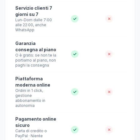
Servizio clienti 7
giorni su 7
✓
✗
Lun-Dom dalle 7:00
alle 22:00, anche
WhatsApp
Garanzia
consegna al piano
✓
✗
O è gratis: se non te la
portiamo al piano, non
paghi la consegna
Piattaforma
moderna online
Ordini in 1 click,
✓
✗
gestione
abbonamento in
autonomia
Pagamento online
sicuro
✓
✗
Carta di credito o
PayPal · Niente