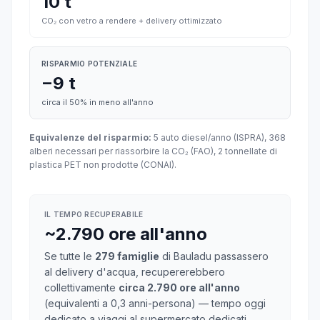
10 t
CO₂ con vetro a rendere + delivery ottimizzato
RISPARMIO POTENZIALE
−9 t
circa il 50% in meno all'anno
Equivalenze del risparmio:
5 auto diesel/anno (ISPRA), 368
alberi necessari per riassorbire la CO₂ (FAO), 2 tonnellate di
plastica PET non prodotte (CONAI).
IL TEMPO RECUPERABILE
~2.790 ore all'anno
Se tutte le
279 famiglie
di Bauladu passassero
al delivery d'acqua, recupererebbero
collettivamente
circa 2.790 ore all'anno
(equivalenti a 0,3 anni-persona) — tempo oggi
dedicato a viaggi al supermercato dedicati