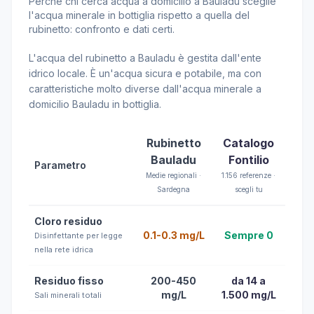
Perché chi cerca acqua a domicilio a Bauladu sceglie
l'acqua minerale in bottiglia rispetto a quella del
rubinetto: confronto e dati certi.
L'acqua del rubinetto a Bauladu è gestita dall'ente
idrico locale. È un'acqua sicura e potabile, ma con
caratteristiche molto diverse dall'acqua minerale a
domicilio Bauladu in bottiglia.
Rubinetto
Catalogo
Bauladu
Fontilio
Parametro
Medie regionali ·
1.156 referenze ·
Sardegna
scegli tu
Cloro residuo
0.1-0.3 mg/L
Sempre 0
Disinfettante per legge
nella rete idrica
Residuo fisso
200-450
da 14 a
mg/L
1.500 mg/L
Sali minerali totali