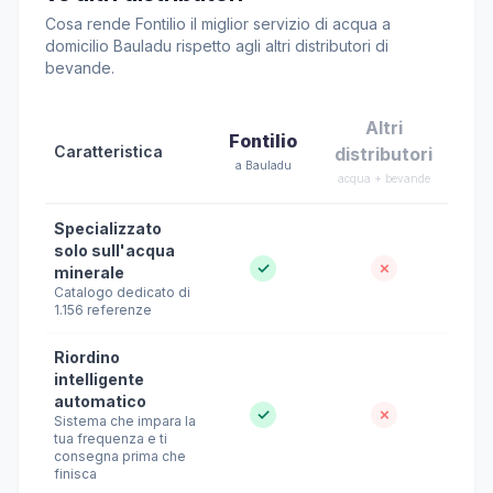
Cosa rende Fontilio il miglior servizio di acqua a
domicilio Bauladu rispetto agli altri distributori di
bevande.
Altri
Fontilio
Caratteristica
distributori
a Bauladu
acqua + bevande
Specializzato
solo sull'acqua
✓
✗
minerale
Catalogo dedicato di
1.156 referenze
Riordino
intelligente
automatico
✓
✗
Sistema che impara la
tua frequenza e ti
consegna prima che
finisca