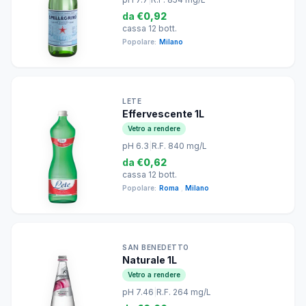
da
€0,92
cassa 12 bott.
Popolare:
Milano
LETE
Effervescente 1L
Vetro a rendere
pH 6.3
|
R.F. 840 mg/L
da
€0,62
cassa 12 bott.
Popolare:
Roma
,
Milano
SAN BENEDETTO
Naturale 1L
Vetro a rendere
pH 7.46
|
R.F. 264 mg/L