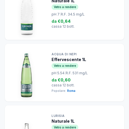
Naturale 1L
Vetro a rendere
pH 7
|
R.F. 34.5 mg/L
da
€0,64
cassa 12 bott.
ACQUA DI NEPI
Effervescente 1L
Vetro a rendere
pH 5.54
|
R.F. 531 mg/L
da
€0,60
cassa 12 bott.
Popolare:
Roma
LURISIA
Naturale 1L
Vetro a rendere