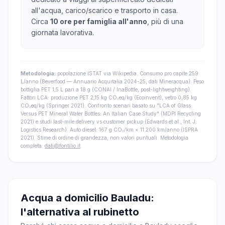
all'acqua, carico/scarico e trasporto in casa.
Circa
10 ore per famiglia all'anno
, più di una
giornata lavorativa.
Metodologia:
popolazione ISTAT via Wikipedia. Consumo pro capite 259
L/anno (Beverfood — Annuario Acquitalia 2024-25, dati Mineracqua). Peso
bottiglia PET 1,5 L pari a 18 g (CONAI / InaBottle, post-lightweighting).
Fattori LCA: produzione PET 2,15 kg CO₂eq/kg (Ecoinvent), vetro 0,85 kg
CO₂eq/kg (Springer 2021). Confronto scenari basato su "LCA of Glass
Versus PET Mineral Water Bottles: An Italian Case Study" (MDPI Recycling
2021) e studi last-mile delivery vs customer pickup (Edwards et al., Int. J.
Logistics Research). Auto diesel: 167 g CO₂/km × 11.200 km/anno (ISPRA
2021). Stime di ordine di grandezza, non valori puntuali. Metodologia
completa:
dati@fontilio.it
.
Acqua a domicilio Bauladu:
l'alternativa al rubinetto