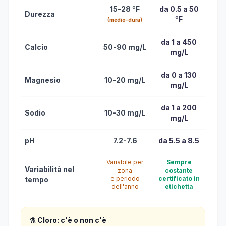
15-28 °F
da 0.5 a 50
Durezza
°F
(medio-dura)
da 1 a 450
Calcio
50-90 mg/L
mg/L
da 0 a 130
Magnesio
10-20 mg/L
mg/L
da 1 a 200
Sodio
10-30 mg/L
mg/L
pH
7.2-7.6
da 5.5 a 8.5
Variabile per
Sempre
Variabilità nel
zona
costante
e periodo
certificato in
tempo
dell'anno
etichetta
⚗️ Cloro: c'è o non c'è