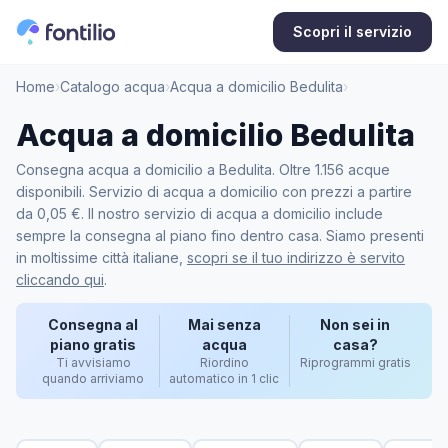
Scopri il servizio
Home
›
Catalogo acqua
›
Acqua a domicilio Bedulita
›
Acqua a domicilio Bedulita
Consegna acqua a domicilio a Bedulita. Oltre 1.156 acque
disponibili. Servizio di acqua a domicilio con prezzi a partire
da 0,05 €. Il nostro servizio di acqua a domicilio include
sempre la consegna al piano fino dentro casa. Siamo presenti
in moltissime città italiane,
scopri se il tuo indirizzo è servito
cliccando qui
.
Consegna al
Mai senza
Non sei in
piano gratis
acqua
casa?
Ti avvisiamo
Riordino
Riprogrammi gratis
quando arriviamo
automatico in 1 clic