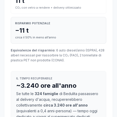
11 t
CO₂ con vetro a rendere + delivery ottimizzato
RISPARMIO POTENZIALE
−11 t
circa il 50% in meno all'anno
Equivalenze del risparmio:
6 auto diesel/anno (ISPRA), 428
alberi necessari per riassorbire la CO₂ (FAO), 2 tonnellate di
plastica PET non prodotte (CONAI).
IL TEMPO RECUPERABILE
~3.240 ore all'anno
Se tutte le
324 famiglie
di Bedulita passassero
al delivery d'acqua, recupererebbero
collettivamente
circa 3.240 ore all'anno
(equivalenti a 0,4 anni-persona) — tempo oggi
dedicato a viaggi al supermercato dedicati