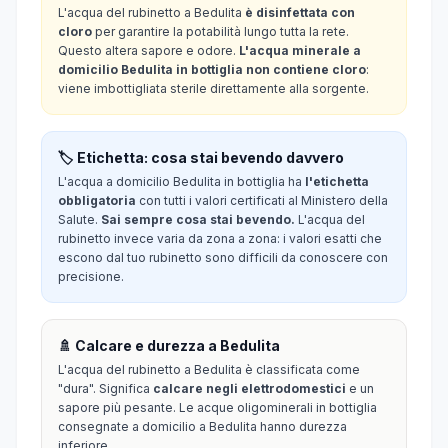
L'acqua del rubinetto a Bedulita
è disinfettata con
cloro
per garantire la potabilità lungo tutta la rete.
Questo altera sapore e odore.
L'acqua minerale a
domicilio Bedulita in bottiglia non contiene cloro
:
viene imbottigliata sterile direttamente alla sorgente.
🏷️ Etichetta: cosa stai bevendo davvero
L'acqua a domicilio Bedulita in bottiglia ha
l'etichetta
obbligatoria
con tutti i valori certificati al Ministero della
Salute.
Sai sempre cosa stai bevendo.
L'acqua del
rubinetto invece varia da zona a zona: i valori esatti che
escono dal tuo rubinetto sono difficili da conoscere con
precisione.
🚿 Calcare e durezza a Bedulita
L'acqua del rubinetto a Bedulita è classificata come
"dura". Significa
calcare negli elettrodomestici
e un
sapore più pesante. Le acque oligominerali in bottiglia
consegnate a domicilio a Bedulita hanno durezza
inferiore.