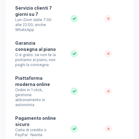
Servizio clienti 7
giorni su 7
✓
✗
Lun-Dom dalle 7:00
alle 22:00, anche
WhatsApp
Garanzia
consegna al piano
✓
✗
O è gratis: se non te la
portiamo al piano, non
paghi la consegna
Piattaforma
moderna online
Ordini in 1 click,
✓
✗
gestione
abbonamento in
autonomia
Pagamento online
sicuro
✓
✗
Carta di credito o
PayPal · Niente