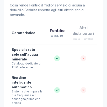
Cosa rende Fontilio il miglior servizio di acqua a
domicilio Bedulita rispetto agli altri distributori di
bevande.
Altri
Fontilio
Caratteristica
distributori
a Bedulita
acqua + bevande
Specializzato
solo sull'acqua
✓
✗
minerale
Catalogo dedicato di
1.156 referenze
Riordino
intelligente
automatico
✓
✗
Sistema che impara la
tua frequenza e ti
consegna prima che
finisca