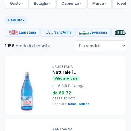
Gusto
Bottiglia
Capienza
Marca
Ideale 
▼
▼
▼
▼
Bedulita
×
Lauretana
Sant'Anna
Levissima
Acq
1.156
prodotti disponibili
LAURETANA
Naturale 1L
Vetro a rendere
pH 6.3
|
R.F. 14 mg/L
da
€0,72
cassa 12 bott.
Popolare:
Roma
,
Milano
SANT'ANNA