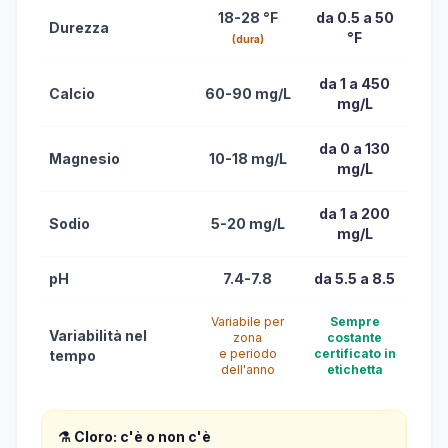
18-28 °F
da 0.5 a 50
Durezza
°F
(dura)
da 1 a 450
Calcio
60-90 mg/L
mg/L
da 0 a 130
Magnesio
10-18 mg/L
mg/L
da 1 a 200
Sodio
5-20 mg/L
mg/L
pH
7.4-7.8
da 5.5 a 8.5
Variabile per
Sempre
Variabilità nel
zona
costante
e periodo
certificato in
tempo
dell'anno
etichetta
⚗️ Cloro: c'è o non c'è