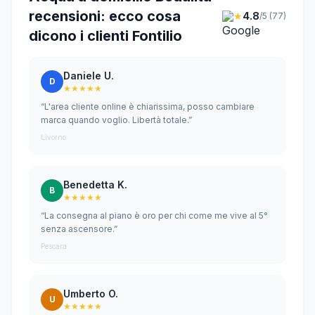
recensioni: ecco cosa
★
4.8
/5 (77)
dicono i clienti Fontilio
Daniele U.
D
★★★★★
“L'area cliente online è chiarissima, posso cambiare
marca quando voglio. Libertà totale.”
Livorno
Benedetta K.
B
★★★★★
“La consegna al piano è oro per chi come me vive al 5°
senza ascensore.”
Pescara
Umberto O.
U
★★★★★