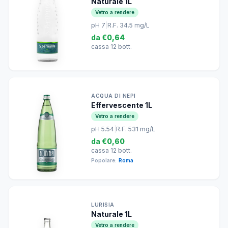
Naturale 1L
Vetro a rendere
pH 7
|
R.F. 34.5 mg/L
da
€0,64
cassa 12 bott.
ACQUA DI NEPI
Effervescente 1L
Vetro a rendere
pH 5.54
|
R.F. 531 mg/L
da
€0,60
cassa 12 bott.
Popolare:
Roma
LURISIA
Naturale 1L
Vetro a rendere