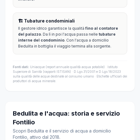
🏗️ Tubature condominiali
Il gestore idrico garantisce la qualità
fino al contatore
del palazzo
. Da lì in poi l'acqua passa nelle
tubature
interne del condominio
. Con l'acqua a domicilio
Bedulita in bottiglia il viaggio termina alla sorgente.
Fonti dati:
Uniacque (report annuale qualità acqua potabile) · Istituto
Superiore di Sanità (rapporti ISTISAN) · D.Lgs 31/2001 e D.Lgs 18/2023
sulla qualità delle acque destinate al consumo umano · Etichette ufficiali dei
produttori di acqua minerale.
Bedulita e l'acqua: storia e servizio
Fontilio
Scopri Bedulita e il servizio di acqua a domicilio
Fontilio, attivo dal 2018.