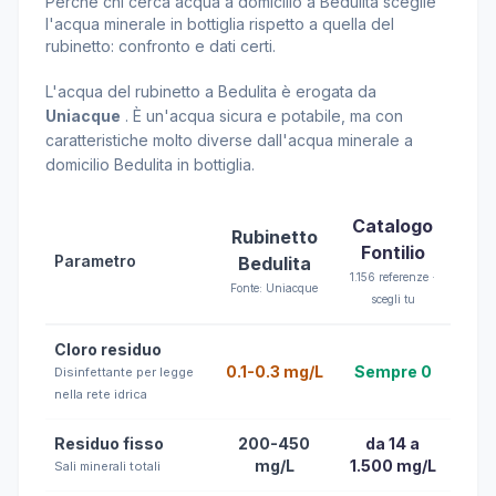
Perché chi cerca acqua a domicilio a Bedulita sceglie
l'acqua minerale in bottiglia rispetto a quella del
rubinetto: confronto e dati certi.
L'acqua del rubinetto a Bedulita è erogata da
Uniacque
. È un'acqua sicura e potabile, ma con
caratteristiche molto diverse dall'acqua minerale a
domicilio Bedulita in bottiglia.
Catalogo
Rubinetto
Fontilio
Parametro
Bedulita
1.156 referenze ·
Fonte: Uniacque
scegli tu
Cloro residuo
0.1-0.3 mg/L
Sempre 0
Disinfettante per legge
nella rete idrica
Residuo fisso
200-450
da 14 a
mg/L
1.500 mg/L
Sali minerali totali