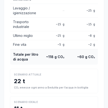
Lavaggio /
—
~25 g
igienizzazione
Trasporto
~15 g
~15 g
industriale
Ultimo miglio
~25 g
~8 g
Fine vita
~5 g
~2 g
Totale per litro
~118 g CO₂
~60 g CO₂
di acqua
SCENARIO ATTUALE
22 t
CO₂ emesse ogni anno a Bedulita per l'acqua in bottiglia
SCENARIO IDEALE