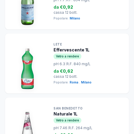
da
€0,92
cassa 12 bott.
Popolare:
Milano
LETE
Effervescente 1L
Vetro a rendere
pH 6.3
|
R.F. 840 mg/L
da
€0,62
cassa 12 bott.
Popolare:
Roma
,
Milano
SAN BENEDETTO
Naturale 1L
Vetro a rendere
pH 7.46
|
R.F. 264 mg/L