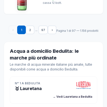
cassa 12 bott.
...
‹
1
2
97
›
Pagina 1 di 97 — 1.156 prodotti
Acqua a domicilio Bedulita: le
marche più ordinate
Le marche di acqua minerale italiane più amate, tutte
disponibili come acqua a domicilio Bedulita.
N° 1 A BEDULITA
🥇 Lauretana
→ Vedi Lauretana a Bedulita