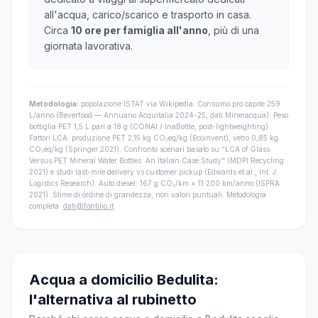
all'acqua, carico/scarico e trasporto in casa.
Circa
10 ore per famiglia all'anno
, più di una
giornata lavorativa.
Metodologia:
popolazione ISTAT via Wikipedia. Consumo pro capite 259
L/anno (Beverfood — Annuario Acquitalia 2024-25, dati Mineracqua). Peso
bottiglia PET 1,5 L pari a 18 g (CONAI / InaBottle, post-lightweighting).
Fattori LCA: produzione PET 2,15 kg CO₂eq/kg (Ecoinvent), vetro 0,85 kg
CO₂eq/kg (Springer 2021). Confronto scenari basato su "LCA of Glass
Versus PET Mineral Water Bottles: An Italian Case Study" (MDPI Recycling
2021) e studi last-mile delivery vs customer pickup (Edwards et al., Int. J.
Logistics Research). Auto diesel: 167 g CO₂/km × 11.200 km/anno (ISPRA
2021). Stime di ordine di grandezza, non valori puntuali. Metodologia
completa:
dati@fontilio.it
.
Acqua a domicilio Bedulita:
l'alternativa al rubinetto