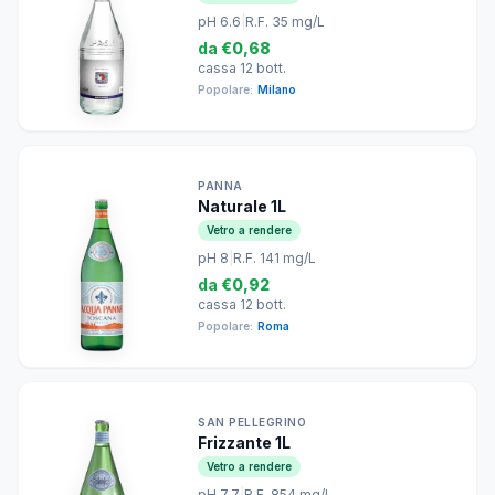
pH 6.6
|
R.F. 35 mg/L
da
€0,68
cassa 12 bott.
Popolare:
Milano
PANNA
Naturale 1L
Vetro a rendere
pH 8
|
R.F. 141 mg/L
da
€0,92
cassa 12 bott.
Popolare:
Roma
SAN PELLEGRINO
Frizzante 1L
Vetro a rendere
pH 7.7
|
R.F. 854 mg/L