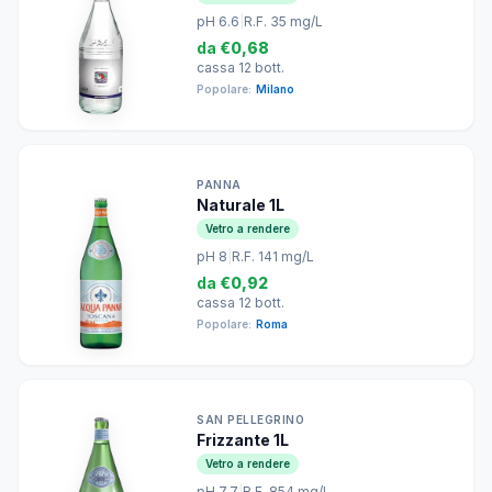
pH 6.6
|
R.F. 35 mg/L
da
€0,68
cassa 12 bott.
Popolare:
Milano
PANNA
Naturale 1L
Vetro a rendere
pH 8
|
R.F. 141 mg/L
da
€0,92
cassa 12 bott.
Popolare:
Roma
SAN PELLEGRINO
Frizzante 1L
Vetro a rendere
pH 7.7
|
R.F. 854 mg/L