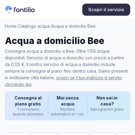
Scopri il servizio
Home
›
Catalogo acqua
›
Acqua a domicilio Bee
›
Acqua a domicilio Bee
Consegna acqua a domicilio a Bee. Oltre 1.156 acque
disponibili. Servizio di acqua a domicilio con prezzi a partire
da 0,05 €. Il nostro servizio di acqua a domicilio include
sempre la consegna al piano fino dentro casa. Siamo presenti
in moltissime città italiane,
scopri se il tuo indirizzo è servito
cliccando qui
.
Consegna al
Mai senza
Non sei in
piano gratis
acqua
casa?
Ti avvisiamo
Riordino
Riprogrammi gratis
quando arriviamo
automatico in 1 clic