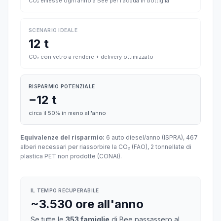
CO₂ emesse ogni anno a Bee per l'acqua in bottiglia
SCENARIO IDEALE
12 t
CO₂ con vetro a rendere + delivery ottimizzato
RISPARMIO POTENZIALE
−12 t
circa il 50% in meno all'anno
Equivalenze del risparmio:
6 auto diesel/anno (ISPRA), 467
alberi necessari per riassorbire la CO₂ (FAO), 2 tonnellate di
plastica PET non prodotte (CONAI).
IL TEMPO RECUPERABILE
~3.530 ore all'anno
Se tutte le
353 famiglie
di Bee passassero al