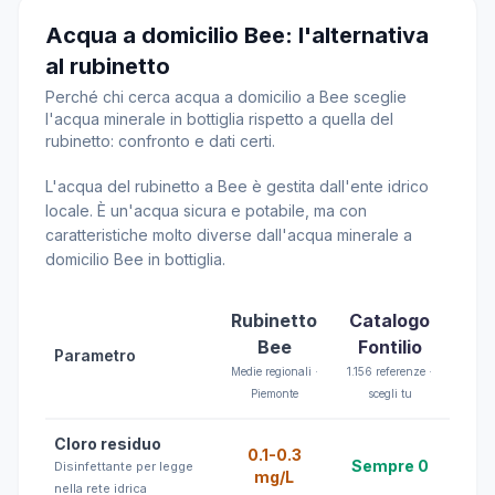
Acqua a domicilio Bee: l'alternativa
al rubinetto
Perché chi cerca acqua a domicilio a Bee sceglie
l'acqua minerale in bottiglia rispetto a quella del
rubinetto: confronto e dati certi.
L'acqua del rubinetto a Bee è gestita dall'ente idrico
locale. È un'acqua sicura e potabile, ma con
caratteristiche molto diverse dall'acqua minerale a
domicilio Bee in bottiglia.
Rubinetto
Catalogo
Bee
Fontilio
Parametro
Medie regionali ·
1.156 referenze ·
Piemonte
scegli tu
Cloro residuo
0.1-0.3
Sempre 0
Disinfettante per legge
mg/L
nella rete idrica