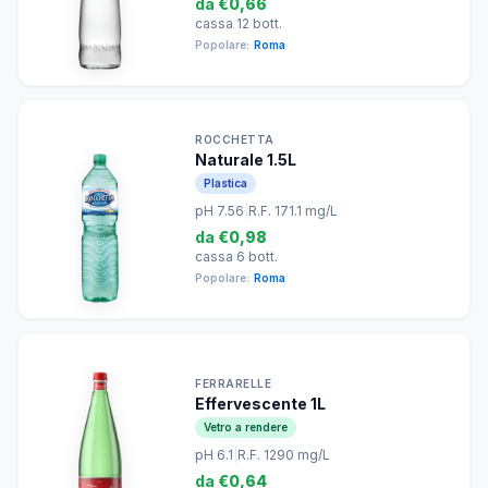
da
€0,66
cassa 12 bott.
Popolare:
Roma
ROCCHETTA
Naturale 1.5L
Plastica
pH 7.56
|
R.F. 171.1 mg/L
da
€0,98
cassa 6 bott.
Popolare:
Roma
FERRARELLE
Effervescente 1L
Vetro a rendere
pH 6.1
|
R.F. 1290 mg/L
da
€0,64