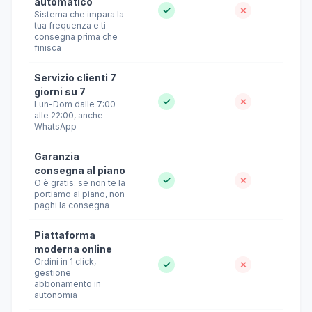
automatico
✓
✗
Sistema che impara la
tua frequenza e ti
consegna prima che
finisca
Servizio clienti 7
giorni su 7
✓
✗
Lun-Dom dalle 7:00
alle 22:00, anche
WhatsApp
Garanzia
consegna al piano
✓
✗
O è gratis: se non te la
portiamo al piano, non
paghi la consegna
Piattaforma
moderna online
Ordini in 1 click,
✓
✗
gestione
abbonamento in
autonomia