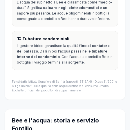
L'acqua del rubinetto a Bee è classificata come "medio-
dura". Significa
calcare negli elettrodomestici
e un
sapore più pesante. Le acque oligominerali in bottiglia
consegnate a domicilio a Bee hanno durezza inferiore.
🏗️ Tubature condominiali
Il gestore idrico garantisce la qualità
fino al contatore
del palazzo
. Da lì in poi l'acqua passa nelle
tubature
interne del condominio
. Con l'acqua a domicilio Bee in
bottiglia il viaggio termina alla sorgente.
Fonti dati:
Istituto Superiore di Sanità (rapporti ISTISAN) · D.Lgs 31/2001 e
D.Lgs 18/2023 sulla qualità delle acque destinate al consumo umano ·
Etichette ufficiali dei produttori di acqua minerale.
Bee e l'acqua: storia e servizio
Fontilio