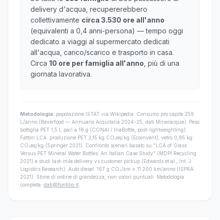
delivery d'acqua, recupererebbero
collettivamente
circa 3.530 ore all'anno
(equivalenti a 0,4 anni-persona) — tempo oggi
dedicato a viaggi al supermercato dedicati
all'acqua, carico/scarico e trasporto in casa.
Circa
10 ore per famiglia all'anno
, più di una
giornata lavorativa.
Metodologia:
popolazione ISTAT via Wikipedia. Consumo pro capite 259
L/anno (Beverfood — Annuario Acquitalia 2024-25, dati Mineracqua). Peso
bottiglia PET 1,5 L pari a 18 g (CONAI / InaBottle, post-lightweighting).
Fattori LCA: produzione PET 2,15 kg CO₂eq/kg (Ecoinvent), vetro 0,85 kg
CO₂eq/kg (Springer 2021). Confronto scenari basato su "LCA of Glass
Versus PET Mineral Water Bottles: An Italian Case Study" (MDPI Recycling
2021) e studi last-mile delivery vs customer pickup (Edwards et al., Int. J.
Logistics Research). Auto diesel: 167 g CO₂/km × 11.200 km/anno (ISPRA
2021). Stime di ordine di grandezza, non valori puntuali. Metodologia
completa:
dati@fontilio.it
.