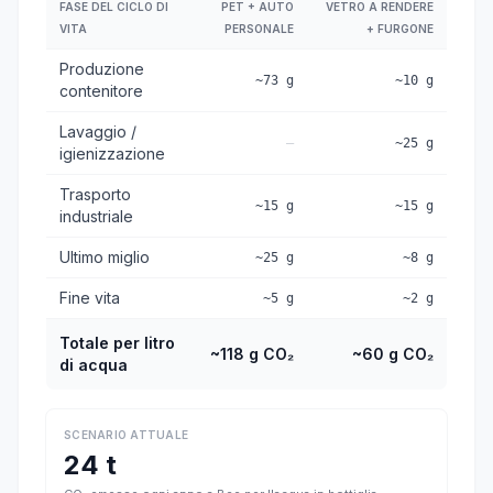
FASE DEL CICLO DI
PET + AUTO
VETRO A RENDERE
VITA
PERSONALE
+ FURGONE
Produzione
~73 g
~10 g
contenitore
Lavaggio /
—
~25 g
igienizzazione
Trasporto
~15 g
~15 g
industriale
Ultimo miglio
~25 g
~8 g
Fine vita
~5 g
~2 g
Totale per litro
~118 g CO₂
~60 g CO₂
di acqua
SCENARIO ATTUALE
24 t