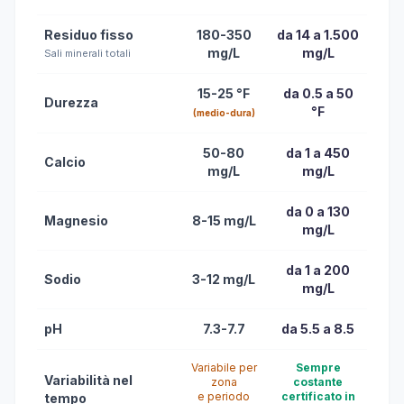
Residuo fisso
180-350
da 14 a 1.500
mg/L
mg/L
Sali minerali totali
15-25 °F
da 0.5 a 50
Durezza
°F
(medio-dura)
50-80
da 1 a 450
Calcio
mg/L
mg/L
da 0 a 130
Magnesio
8-15 mg/L
mg/L
da 1 a 200
Sodio
3-12 mg/L
mg/L
pH
7.3-7.7
da 5.5 a 8.5
Variabile per
Sempre
Variabilità nel
zona
costante
e periodo
certificato in
tempo