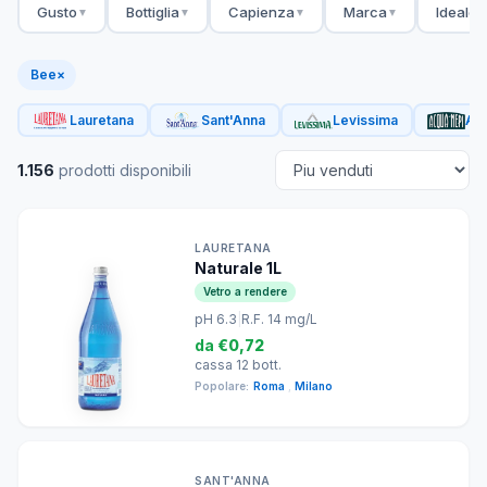
Gusto
Bottiglia
Capienza
Marca
Ideale 
▼
▼
▼
▼
Bee
×
Lauretana
Sant'Anna
Levissima
Acq
1.156
prodotti disponibili
LAURETANA
Naturale 1L
Vetro a rendere
pH 6.3
|
R.F. 14 mg/L
da
€0,72
cassa 12 bott.
Popolare:
Roma
,
Milano
SANT'ANNA