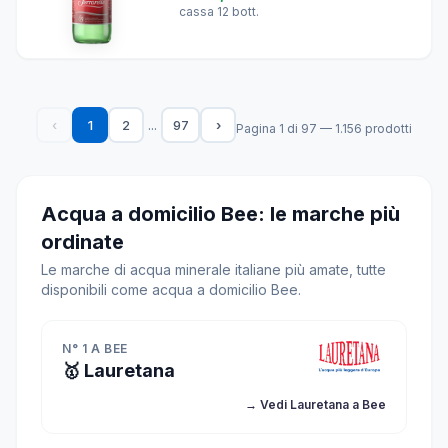
cassa 12 bott.
...
‹
1
2
97
›
Pagina 1 di 97 — 1.156 prodotti
Acqua a domicilio Bee: le marche più
ordinate
Le marche di acqua minerale italiane più amate, tutte
disponibili come acqua a domicilio Bee.
N° 1 A BEE
🥇 Lauretana
→ Vedi Lauretana a Bee