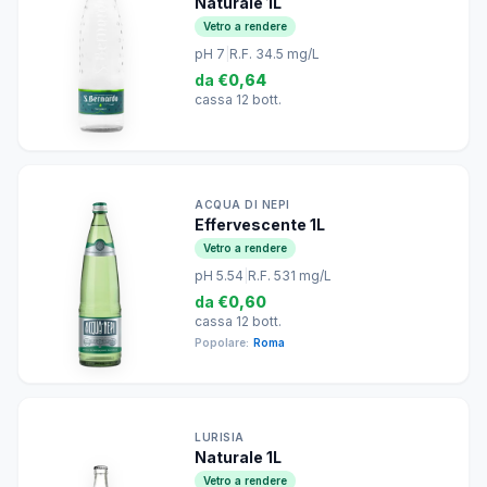
Naturale 1L
Vetro a rendere
pH 7
|
R.F. 34.5 mg/L
da
€0,64
cassa 12 bott.
ACQUA DI NEPI
Effervescente 1L
Vetro a rendere
pH 5.54
|
R.F. 531 mg/L
da
€0,60
cassa 12 bott.
Popolare:
Roma
LURISIA
Naturale 1L
Vetro a rendere