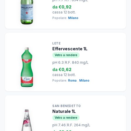
da
€0,92
cassa 12 bott.
Popolare:
Milano
LETE
Effervescente 1L
Vetro a rendere
pH 6.3
|
R.F. 840 mg/L
da
€0,62
cassa 12 bott.
Popolare:
Roma
,
Milano
SAN BENEDETTO
Naturale 1L
Vetro a rendere
pH 7.46
|
R.F. 264 mg/L