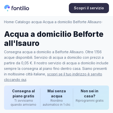
Scopri il servizio
Home
›
Catalogo acqua
›
Acqua a domicilio Belforte Allisauro
›
Acqua a domicilio Belforte
all'Isauro
Consegna acqua a domicilio a Belforte Allisauro. Oltre 1.156
acque disponibili. Servizio di acqua a domicilio con prezzi a
partire da 0,05 €. Il nostro servizio di acqua a domicilio include
sempre la consegna al piano fino dentro casa. Siamo presenti
in moltissime città italiane,
scopri se il tuo indirizzo è servito
cliccando qui
.
Consegna al
Mai senza
Non sei in
piano gratis
acqua
casa?
Ti avvisiamo
Riordino
Riprogrammi gratis
quando arriviamo
automatico in 1 clic