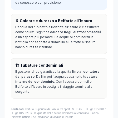
da conoscere con precisione.
🚿 Calcare e durezza a Belforte all'Isauro
L'acqua del rubinetto a Belforte all'Isauro è classificata
come "dura". Significa
calcare negli elettrodomestici
e un sapore più pesante. Le acque oligominerali in
bottiglia consegnate a domicilio a Belforte all'Isauro
hanno durezza inferiore.
🏗️ Tubature condominiali
Il gestore idrico garantisce la qualità
fino al contatore
del palazzo
. Da lì in poi l'acqua passa nelle
tubature
interne del condominio
. Con l'acqua a domicilio
Belforte all'Isauro in bottiglia il viaggio termina alla
sorgente.
Fonti dati:
Istituto Superiore di Sanità (rapporti ISTISAN) · D.Lgs 31/2001 e
D.Lgs 18/2023 sulla qualità delle acque destinate al consumo umano ·
Etichette ufficiali dei produttori di acqua minerale.