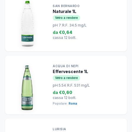
SAN BERNARDO
Naturale 1L
Vetro a rendere
pH 7
|
R.F. 34.5 mg/L
da
€0,64
cassa 12 bott.
ACQUA DI NEPI
Effervescente 1L
Vetro a rendere
pH 5.54
|
R.F. 531 mg/L
da
€0,60
cassa 12 bott.
Popolare:
Roma
LURISIA