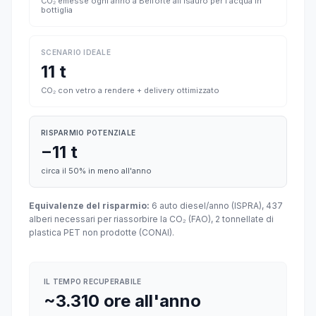
CO₂ emesse ogni anno a Belforte all'Isauro per l'acqua in
bottiglia
SCENARIO IDEALE
11 t
CO₂ con vetro a rendere + delivery ottimizzato
RISPARMIO POTENZIALE
−11 t
circa il 50% in meno all'anno
Equivalenze del risparmio:
6 auto diesel/anno (ISPRA), 437
alberi necessari per riassorbire la CO₂ (FAO), 2 tonnellate di
plastica PET non prodotte (CONAI).
IL TEMPO RECUPERABILE
~3.310 ore all'anno