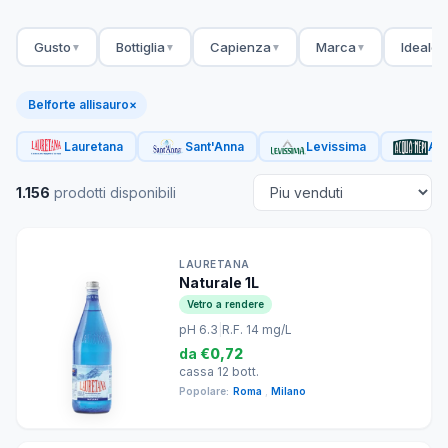
Gusto
Bottiglia
Capienza
Marca
Ideale 
▼
▼
▼
▼
Belforte allisauro
×
Lauretana
Sant'Anna
Levissima
Acq
1.156
prodotti disponibili
LAURETANA
Naturale 1L
Vetro a rendere
pH 6.3
|
R.F. 14 mg/L
da
€0,72
cassa 12 bott.
Popolare:
Roma
,
Milano