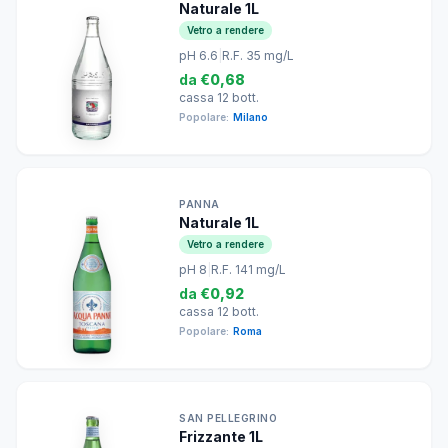
Naturale 1L
Vetro a rendere
pH 6.6
|
R.F. 35 mg/L
da
€0,68
cassa 12 bott.
Popolare:
Milano
PANNA
Naturale 1L
Vetro a rendere
pH 8
|
R.F. 141 mg/L
da
€0,92
cassa 12 bott.
Popolare:
Roma
SAN PELLEGRINO
Frizzante 1L