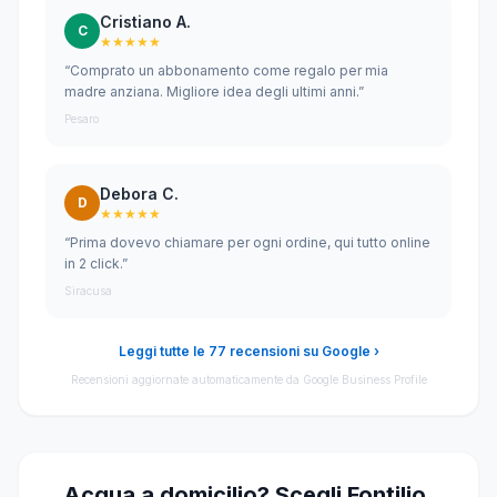
Cristiano A.
C
★★★★★
“Comprato un abbonamento come regalo per mia
madre anziana. Migliore idea degli ultimi anni.”
Pesaro
Debora C.
D
★★★★★
“Prima dovevo chiamare per ogni ordine, qui tutto online
in 2 click.”
Siracusa
Leggi tutte le 77 recensioni su Google ›
Recensioni aggiornate automaticamente da Google Business Profile
Acqua a domicilio? Scegli Fontilio.