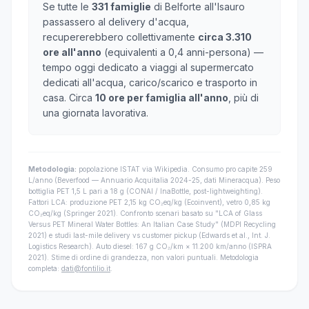
Se tutte le
331 famiglie
di Belforte all'Isauro
passassero al delivery d'acqua,
recupererebbero collettivamente
circa 3.310
ore all'anno
(equivalenti a 0,4 anni-persona) —
tempo oggi dedicato a viaggi al supermercato
dedicati all'acqua, carico/scarico e trasporto in
casa. Circa
10 ore per famiglia all'anno
, più di
una giornata lavorativa.
Metodologia:
popolazione ISTAT via Wikipedia. Consumo pro capite 259
L/anno (Beverfood — Annuario Acquitalia 2024-25, dati Mineracqua). Peso
bottiglia PET 1,5 L pari a 18 g (CONAI / InaBottle, post-lightweighting).
Fattori LCA: produzione PET 2,15 kg CO₂eq/kg (Ecoinvent), vetro 0,85 kg
CO₂eq/kg (Springer 2021). Confronto scenari basato su "LCA of Glass
Versus PET Mineral Water Bottles: An Italian Case Study" (MDPI Recycling
2021) e studi last-mile delivery vs customer pickup (Edwards et al., Int. J.
Logistics Research). Auto diesel: 167 g CO₂/km × 11.200 km/anno (ISPRA
2021). Stime di ordine di grandezza, non valori puntuali. Metodologia
completa:
dati@fontilio.it
.