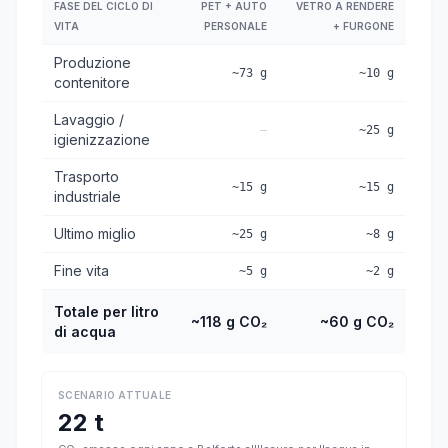
FASE DEL CICLO DI
PET + AUTO
VETRO A RENDERE
VITA
PERSONALE
+ FURGONE
Produzione
~73 g
~10 g
contenitore
Lavaggio /
—
~25 g
igienizzazione
Trasporto
~15 g
~15 g
industriale
Ultimo miglio
~25 g
~8 g
Fine vita
~5 g
~2 g
Totale per litro
~118 g CO₂
~60 g CO₂
di acqua
SCENARIO ATTUALE
22 t