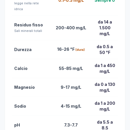
0.1-0.3 mg/L
Sempre 0
legge nella rete
idrica
da 14 a
Residuo fisso
200-400 mg/L
1.500
Sali minerali totali
mg/L
da 0.5 a
16-26 °F
Durezza
(dura)
50 °F
da 1 a 450
Calcio
55-85 mg/L
mg/L
da 0 a 130
Magnesio
9-17 mg/L
mg/L
da 1 a 200
Sodio
4-15 mg/L
mg/L
da 5.5 a
pH
7.3-7.7
8.5