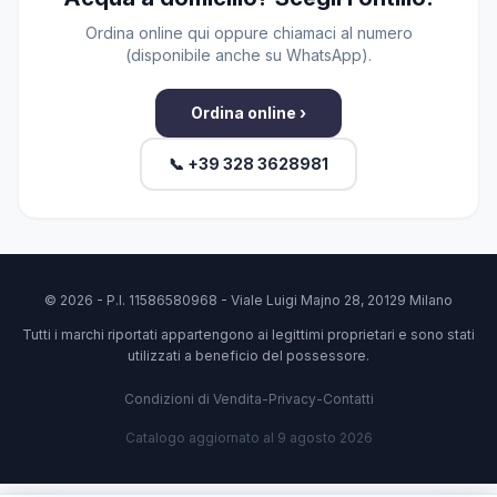
Ordina online qui oppure chiamaci al numero
(disponibile anche su WhatsApp).
Ordina online ›
📞 +39 328 3628981
© 2026 - P.I. 11586580968 - Viale Luigi Majno 28, 20129 Milano
Tutti i marchi riportati appartengono ai legittimi proprietari e sono stati
utilizzati a beneficio del possessore.
Condizioni di Vendita
-
Privacy
-
Contatti
Catalogo aggiornato al 9 agosto 2026