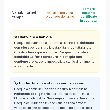
Sempre
Variabilità nel
Variabile per zona
costante
e periodo dell'anno
certificato
tempo
in etichetta
⚗️ Cloro: c'è o non c'è
L'acqua del rubinetto a Belforte all'Isauro
è disinfettata
con cloro
per garantire la potabilità lungo tutta la rete.
Questo altera sapore e odore.
L'acqua minerale a
domicilio Belforte all'Isauro in bottiglia non
contiene cloro
: viene imbottigliata sterile direttamente
alla sorgente.
🏷️ Etichetta: cosa stai bevendo davvero
L'acqua a domicilio Belforte all'Isauro in bottiglia ha
l'etichetta obbligatoria
con tutti i valori certificati al
Ministero della Salute.
Sai sempre cosa stai bevendo.
L'acqua del rubinetto invece varia da zona a zona: i
valori esatti che escono dal tuo rubinetto sono difficili