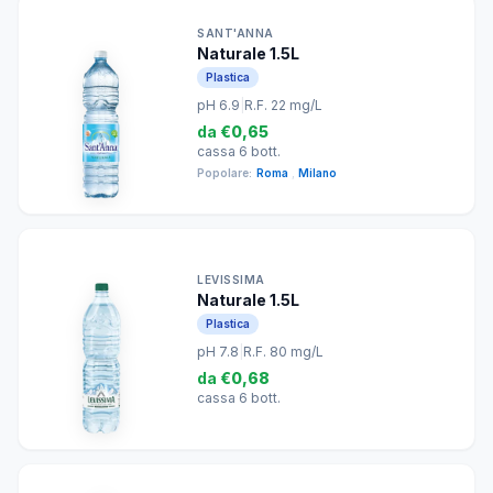
SANT'ANNA
Naturale 1.5L
Plastica
pH 6.9
|
R.F. 22 mg/L
da
€0,65
cassa 6 bott.
Popolare:
Roma
,
Milano
LEVISSIMA
Naturale 1.5L
Plastica
pH 7.8
|
R.F. 80 mg/L
da
€0,68
cassa 6 bott.