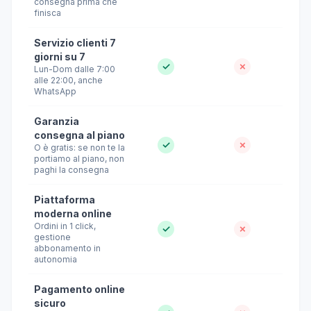
consegna prima che
finisca
Servizio clienti 7
giorni su 7
✓
✗
Lun-Dom dalle 7:00
alle 22:00, anche
WhatsApp
Garanzia
consegna al piano
✓
✗
O è gratis: se non te la
portiamo al piano, non
paghi la consegna
Piattaforma
moderna online
Ordini in 1 click,
✓
✗
gestione
abbonamento in
autonomia
Pagamento online
sicuro