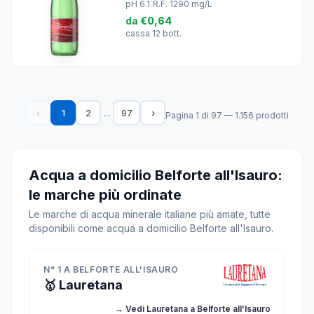
pH 6.1
|
R.F. 1290 mg/L
da
€0,64
cassa 12 bott.
...
‹
1
2
97
›
Pagina 1 di 97 — 1.156 prodotti
Acqua a domicilio Belforte all'Isauro:
le marche più ordinate
Le marche di acqua minerale italiane più amate, tutte
disponibili come acqua a domicilio Belforte all'Isauro.
N° 1 A BELFORTE ALL'ISAURO
🥇 Lauretana
→ Vedi Lauretana a Belforte all'Isauro