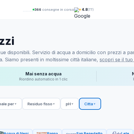
★
4.8
367
consegne in corso
(77)
zzi
e disponibili. Servizio di acqua a domicilio con prezzi a par
 Siamo presenti in moltissime città italiane,
scopri se il tuo
Mai senza acqua
Riordino automatico in 1 clic
eale per
Residuo fisso
pH
Citta
▼
▼
▼
▼
Acqua di Nepi
Panna
San Benedetto
Lete