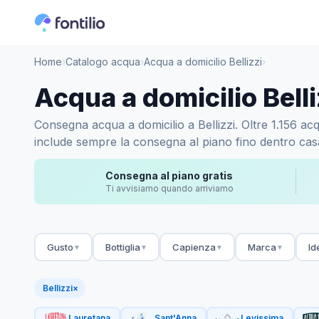
Home
›
Catalogo acqua
›
Acqua a domicilio Bellizzi
›
Acqua a domicilio Belli
Consegna acqua a domicilio a Bellizzi. Oltre 1.156 acqu
include sempre la consegna al piano fino dentro casa.
Consegna al piano gratis
Ti avvisiamo quando arriviamo
Gusto
Bottiglia
Capienza
Marca
Id
▼
▼
▼
▼
Bellizzi
×
Lauretana
Sant'Anna
Levissima