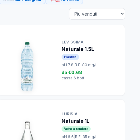
LEVISSIMA
Naturale 1.5L
Plastica
pH 7.8
|
R.F. 80 mg/L
da
€0,68
cassa 6 bott.
LURISIA
Naturale 1L
Vetro a rendere
pH 6.6
|
R.F. 35 mg/L