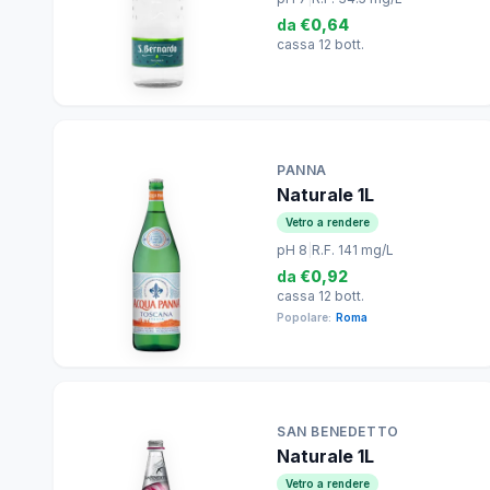
da
€0,64
cassa 12 bott.
PANNA
Naturale 1L
Vetro a rendere
pH 8
|
R.F. 141 mg/L
da
€0,92
cassa 12 bott.
Popolare:
Roma
SAN BENEDETTO
Naturale 1L
Vetro a rendere