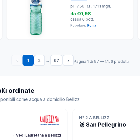
pH 7.56
|
R.F. 171.1 mg/L
da
€0,98
cassa 6 bott.
Popolare:
Roma
...
‹
1
2
97
›
Pagina 1 di 97 — 1.156 prodotti
più ordinate
ponibili come acqua a domicilio Bellizzi.
N° 2 A BELLIZZI
🥈 San Pellegrino
→ Vedi Lauretana a Bellizzi