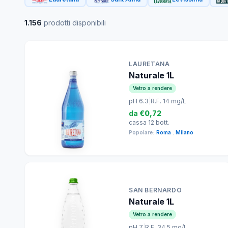
1.156
prodotti disponibili
LAURETANA
Naturale 1L
Vetro a rendere
pH 6.3
|
R.F. 14 mg/L
da
€0,72
cassa 12 bott.
Popolare:
Roma
,
Milano
SAN BERNARDO
Naturale 1L
Vetro a rendere
pH 7
|
R.F. 34.5 mg/L