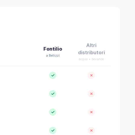
Altri
Fontilio
distributori
a Bellizzi
acqua + bevande
✓
✗
✓
✗
✓
✗
✓
✗