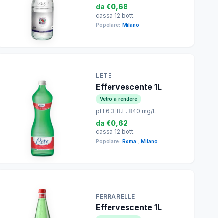
da
€0,68
cassa 12 bott.
Popolare:
Milano
LETE
Effervescente 1L
Vetro a rendere
pH 6.3
|
R.F. 840 mg/L
da
€0,62
cassa 12 bott.
Popolare:
Roma
,
Milano
FERRARELLE
Effervescente 1L