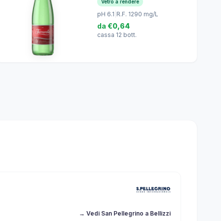
Vetro a rendere
pH 6.1
|
R.F. 1290 mg/L
da
€0,64
cassa 12 bott.
→ Vedi San Pellegrino a Bellizzi