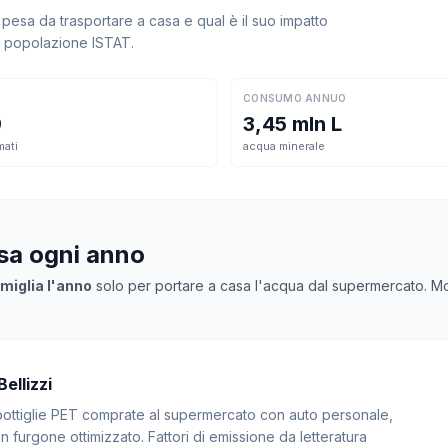
pesa da trasportare a casa e qual è il suo impatto
la popolazione ISTAT.
CONSUMO ANNUO
9
3,45 mln L
mati
acqua minerale
asa ogni anno
miglia l'anno
solo per portare a casa l'acqua dal supermercato. Molt
ellizzi
: bottiglie PET comprate al supermercato con auto personale,
 furgone ottimizzato. Fattori di emissione da letteratura