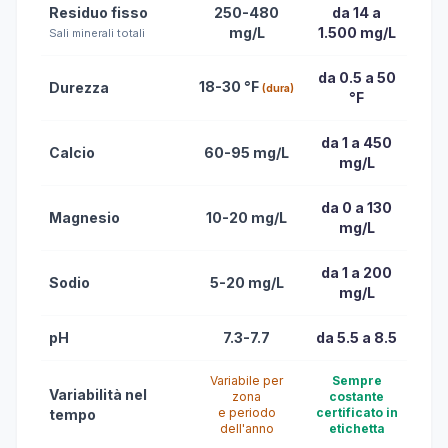
Residuo fisso
250-480
da 14 a
mg/L
1.500 mg/L
Sali minerali totali
da 0.5 a 50
18-30 °F
Durezza
(dura)
°F
da 1 a 450
Calcio
60-95 mg/L
mg/L
da 0 a 130
Magnesio
10-20 mg/L
mg/L
da 1 a 200
Sodio
5-20 mg/L
mg/L
pH
7.3-7.7
da 5.5 a 8.5
Variabile per
Sempre
Variabilità nel
zona
costante
e periodo
certificato in
tempo
dell'anno
etichetta