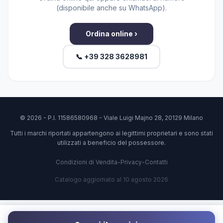
(disponibile anche su WhatsApp).
Ordina online ›
📞 +39 328 3628981
© 2026 - P.I. 11586580968 - Viale Luigi Majno 28, 20129 Milano
Tutti i marchi riportati appartengono ai legittimi proprietari e sono stati
utilizzati a beneficio del possessore.
Condizioni di Vendita
-
Privacy
-
Contatti
Catalogo aggiornato al 10 agosto 2026