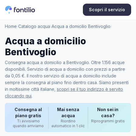
Scopri il servizio
Home
›
Catalogo acqua
›
Acqua a domicilio Bentivoglio
›
Acqua a domicilio
Bentivoglio
Consegna acqua a domicilio a Bentivoglio. Oltre 1.156 acque
disponibili. Servizio di acqua a domicilio con prezzi a partire
da 0,05 €. Il nostro servizio di acqua a domicilio include
sempre la consegna al piano fino dentro casa. Siamo presenti
in moltissime città italiane,
scopri se il tuo indirizzo è servito
cliccando qui
.
Consegna al
Mai senza
Non sei in
piano gratis
acqua
casa?
Ti avvisiamo
Riordino
Riprogrammi gratis
quando arriviamo
automatico in 1 clic