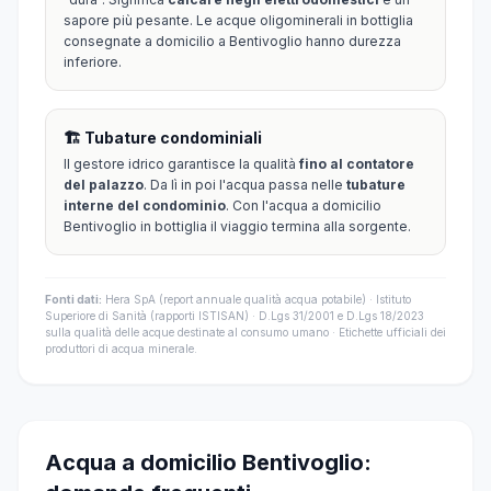
sapore più pesante. Le acque oligominerali in bottiglia
consegnate a domicilio a Bentivoglio hanno durezza
inferiore.
🏗️ Tubature condominiali
Il gestore idrico garantisce la qualità
fino al contatore
del palazzo
. Da lì in poi l'acqua passa nelle
tubature
interne del condominio
. Con l'acqua a domicilio
Bentivoglio in bottiglia il viaggio termina alla sorgente.
Fonti dati:
Hera SpA (report annuale qualità acqua potabile) · Istituto
Superiore di Sanità (rapporti ISTISAN) · D.Lgs 31/2001 e D.Lgs 18/2023
sulla qualità delle acque destinate al consumo umano · Etichette ufficiali dei
produttori di acqua minerale.
Acqua a domicilio Bentivoglio: