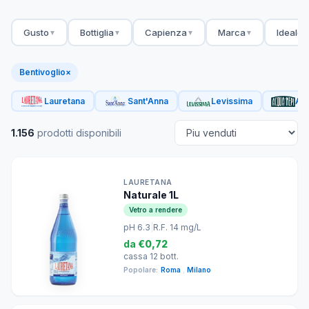
Gusto
Bottiglia
Capienza
Marca
Ideale 
▼
▼
▼
▼
Bentivoglio
×
Lauretana
Sant'Anna
Levissima
Acq
1.156
prodotti disponibili
LAURETANA
Naturale 1L
Vetro a rendere
pH 6.3
|
R.F. 14 mg/L
da
€0,72
cassa 12 bott.
Popolare:
Roma
,
Milano