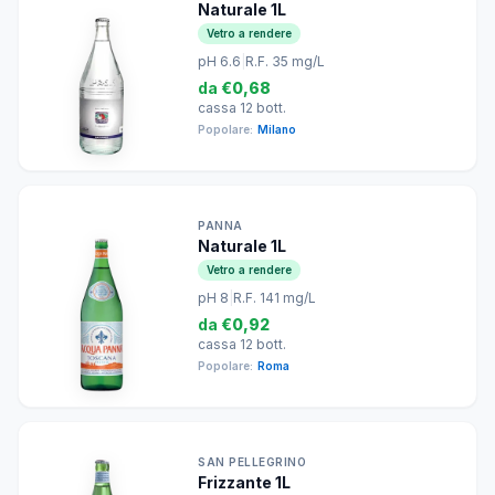
Naturale 1L
Vetro a rendere
pH 6.6
|
R.F. 35 mg/L
da
€0,68
cassa 12 bott.
Popolare:
Milano
PANNA
Naturale 1L
Vetro a rendere
pH 8
|
R.F. 141 mg/L
da
€0,92
cassa 12 bott.
Popolare:
Roma
SAN PELLEGRINO
Frizzante 1L