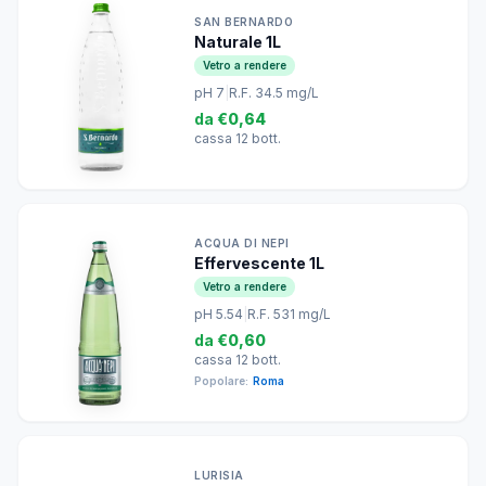
SAN BERNARDO
Naturale 1L
Vetro a rendere
pH 7
|
R.F. 34.5 mg/L
da
€0,64
cassa 12 bott.
ACQUA DI NEPI
Effervescente 1L
Vetro a rendere
pH 5.54
|
R.F. 531 mg/L
da
€0,60
cassa 12 bott.
Popolare:
Roma
LURISIA