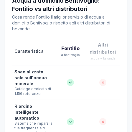
Acqua a domicilio Bentivoglio:
Fontilio vs altri distributori
Cosa rende Fontilio il miglior servizio di acqua a
domicilio Bentivoglio rispetto agli altri distributori di
bevande.
Altri
Fontilio
Caratteristica
distributori
a Bentivoglio
acqua + bevande
Specializzato
solo sull'acqua
✓
✗
minerale
Catalogo dedicato di
1.156 referenze
Riordino
intelligente
automatico
✓
✗
Sistema che impara la
tua frequenza e ti