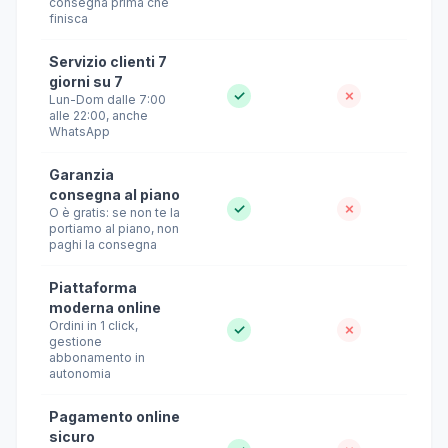
consegna prima che
finisca
Servizio clienti 7
giorni su 7
✓
✗
Lun-Dom dalle 7:00
alle 22:00, anche
WhatsApp
Garanzia
consegna al piano
✓
✗
O è gratis: se non te la
portiamo al piano, non
paghi la consegna
Piattaforma
moderna online
Ordini in 1 click,
✓
✗
gestione
abbonamento in
autonomia
Pagamento online
sicuro