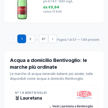
pH 6.1
|
R.F. 1290 mg/L
da
€0,64
cassa 12 bott.
...
‹
1
2
97
›
Pagina 1 di 97 — 1.156 prodotti
Acqua a domicilio Bentivoglio: le
marche più ordinate
Le marche di acqua minerale italiane più amate, tutte
disponibili come acqua a domicilio Bentivoglio.
N° 1 A BENTIVOGLIO
🥇 Lauretana
→ Vedi Lauretana a Bentivoglio