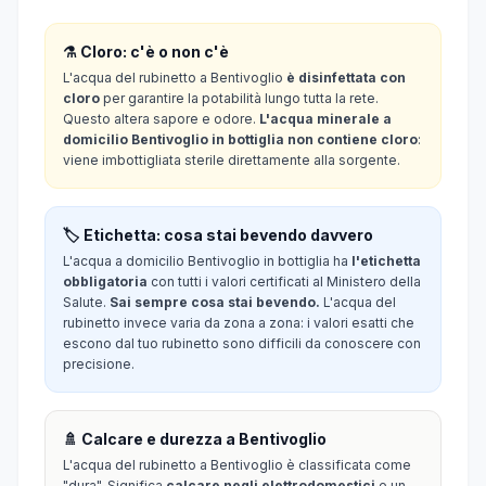
⚗️ Cloro: c'è o non c'è
L'acqua del rubinetto a Bentivoglio
è disinfettata con
cloro
per garantire la potabilità lungo tutta la rete.
Questo altera sapore e odore.
L'acqua minerale a
domicilio Bentivoglio in bottiglia non contiene cloro
:
viene imbottigliata sterile direttamente alla sorgente.
🏷️ Etichetta: cosa stai bevendo davvero
L'acqua a domicilio Bentivoglio in bottiglia ha
l'etichetta
obbligatoria
con tutti i valori certificati al Ministero della
Salute.
Sai sempre cosa stai bevendo.
L'acqua del
rubinetto invece varia da zona a zona: i valori esatti che
escono dal tuo rubinetto sono difficili da conoscere con
precisione.
🚿 Calcare e durezza a Bentivoglio
L'acqua del rubinetto a Bentivoglio è classificata come
"dura". Significa
calcare negli elettrodomestici
e un