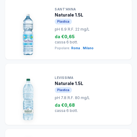
SANT'ANNA
Naturale 1.5L
Plastica
pH 6.9
|
R.F. 22 mg/L
da
€0,65
cassa 6 bott.
Popolare:
Roma
,
Milano
LEVISSIMA
Naturale 1.5L
Plastica
pH 7.8
|
R.F. 80 mg/L
da
€0,68
cassa 6 bott.