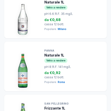
Naturale 1L
Vetro a rendere
pH 6.6
|
R.F. 35 mg/L
da
€0,68
cassa 12 bott.
Popolare:
Milano
PANNA
Naturale 1L
Vetro a rendere
pH 8
|
R.F. 141 mg/L
da
€0,92
cassa 12 bott.
Popolare:
Roma
SAN PELLEGRINO
Frizzante 1L