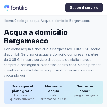
Scopri il servizio
Home
›
Catalogo acqua
›
Acqua a domicilio Bergamasco
›
Acqua a domicilio
Bergamasco
Consegna acqua a domicilio a Bergamasco. Oltre 1.156 acque
disponibili. Servizio di acqua a domicilio con prezzi a partire
da 0,05 €. Il nostro servizio di acqua a domicilio include
sempre la consegna al piano fino dentro casa. Siamo presenti
in moltissime città italiane,
scopri se il tuo indirizzo è servito
cliccando qui
.
Consegna al
Mai senza
Non sei in
piano gratis
acqua
casa?
Ti avvisiamo
Riordino
Riprogrammi gratis
quando arriviamo
automatico in 1 clic