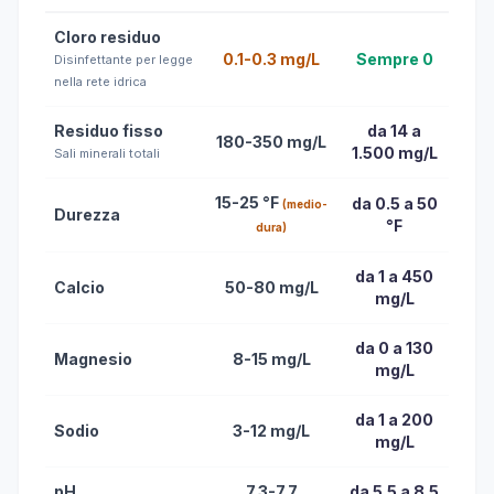
Cloro residuo
0.1-0.3 mg/L
Sempre 0
Disinfettante per legge
nella rete idrica
Residuo fisso
da 14 a
180-350 mg/L
1.500 mg/L
Sali minerali totali
15-25 °F
da 0.5 a 50
(medio-
Durezza
°F
dura)
da 1 a 450
Calcio
50-80 mg/L
mg/L
da 0 a 130
Magnesio
8-15 mg/L
mg/L
da 1 a 200
Sodio
3-12 mg/L
mg/L
pH
7.3-7.7
da 5.5 a 8.5