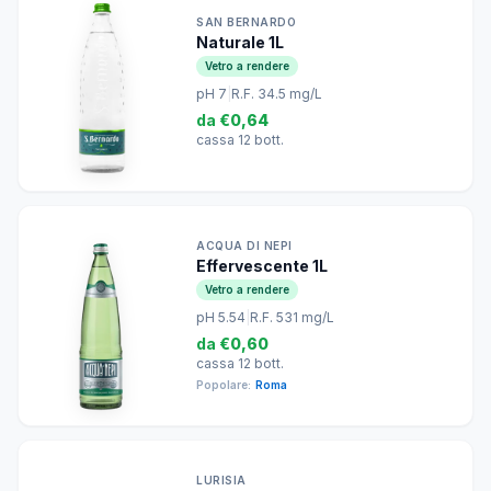
SAN BERNARDO
Naturale 1L
Vetro a rendere
pH 7
|
R.F. 34.5 mg/L
da
€0,64
cassa 12 bott.
ACQUA DI NEPI
Effervescente 1L
Vetro a rendere
pH 5.54
|
R.F. 531 mg/L
da
€0,60
cassa 12 bott.
Popolare:
Roma
LURISIA