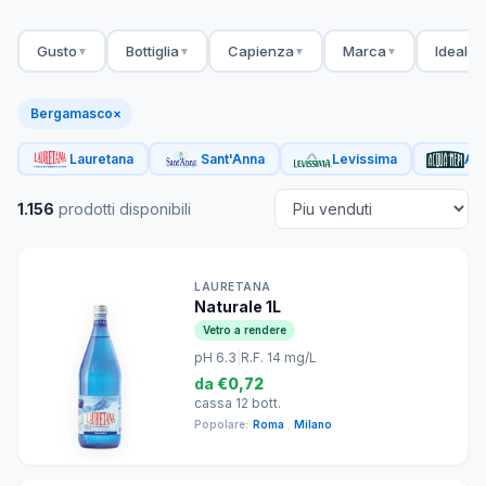
Gusto
Bottiglia
Capienza
Marca
Ideale 
▼
▼
▼
▼
Bergamasco
×
Lauretana
Sant'Anna
Levissima
Acq
1.156
prodotti disponibili
LAURETANA
Naturale 1L
Vetro a rendere
pH 6.3
|
R.F. 14 mg/L
da
€0,72
cassa 12 bott.
Popolare:
Roma
,
Milano