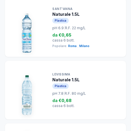
SANT'ANNA
Naturale 1.5L
Plastica
pH 6.9
|
R.F. 22 mg/L
da
€0,65
cassa 6 bott.
Popolare:
Roma
,
Milano
LEVISSIMA
Naturale 1.5L
Plastica
pH 7.8
|
R.F. 80 mg/L
da
€0,68
cassa 6 bott.