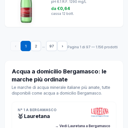
pH 6.1
|
R.F. 1290 mg/L
da
€0,64
cassa 12 bott.
...
‹
1
2
97
›
Pagina 1 di 97 — 1.156 prodotti
Acqua a domicilio Bergamasco: le
marche più ordinate
Le marche di acqua minerale italiane più amate, tutte
disponibili come acqua a domicilio Bergamasco.
N° 1 A BERGAMASCO
🥇 Lauretana
→ Vedi Lauretana a Bergamasco