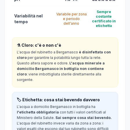
Sempre
Variabile per zona
Variabilità nel
costante
e periodo
certificato in
tempo
dell'anno
etichetta
⚗️ Cloro: c'è o non c'è
L'acqua del rubinetto a Bergamasco
è disinfettata con
cloro
per garantire la potabilità lungo tutta la rete.
Questo altera sapore e odore.
L'acqua minerale a
domicilio Bergamasco in bottiglia non contiene
cloro
: viene imbottigliata sterile direttamente alla
sorgente.
🏷️ Etichetta: cosa stai bevendo davvero
L'acqua a domicilio Bergamasco in bottiglia ha
l'etichetta obbligatoria
con tutti i valori certificati al
Ministero della Salute.
Sai sempre cosa stai bevendo.
L'acqua del rubinetto invece varia da zona a zona: i
valori esatti che escono dal tuo rubinetto sono difficili