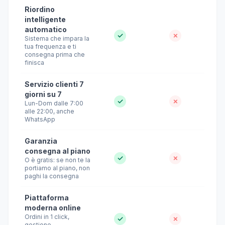
Riordino
intelligente
automatico
✓
✗
Sistema che impara la
tua frequenza e ti
consegna prima che
finisca
Servizio clienti 7
giorni su 7
✓
✗
Lun-Dom dalle 7:00
alle 22:00, anche
WhatsApp
Garanzia
consegna al piano
✓
✗
O è gratis: se non te la
portiamo al piano, non
paghi la consegna
Piattaforma
moderna online
Ordini in 1 click,
✓
✗
gestione