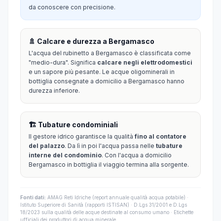
da conoscere con precisione.
🚿 Calcare e durezza a Bergamasco
L'acqua del rubinetto a Bergamasco è classificata come
"medio-dura". Significa
calcare negli elettrodomestici
e un sapore più pesante. Le acque oligominerali in
bottiglia consegnate a domicilio a Bergamasco hanno
durezza inferiore.
🏗️ Tubature condominiali
Il gestore idrico garantisce la qualità
fino al contatore
del palazzo
. Da lì in poi l'acqua passa nelle
tubature
interne del condominio
. Con l'acqua a domicilio
Bergamasco in bottiglia il viaggio termina alla sorgente.
Fonti dati:
AMAG Reti Idriche (report annuale qualità acqua potabile) ·
Istituto Superiore di Sanità (rapporti ISTISAN) · D.Lgs 31/2001 e D.Lgs
18/2023 sulla qualità delle acque destinate al consumo umano · Etichette
ufficiali dei produttori di acqua minerale.