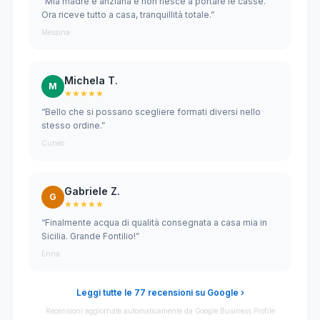
“Mia madre è anziana e non riesce a portare le casse.
Ora riceve tutto a casa, tranquillità totale.”
Messina
Michela T.
M
★★★★★
“Bello che si possano scegliere formati diversi nello
stesso ordine.”
Cuneo
Gabriele Z.
G
★★★★★
“Finalmente acqua di qualità consegnata a casa mia in
Sicilia. Grande Fontilio!”
Enna
Leggi tutte le 77 recensioni su Google ›
Recensioni aggiornate automaticamente da Google Business Profile